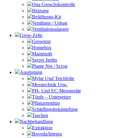
Ona Geruchskontrolle
Heizung
Belüftungs-Kit
Ventilator / Udsug
Ventilationsslanger
Grow-Zelte
Growtent
Homebox
Mammoth
Secret Jardin
Plante Net / Scrog
Ausrüstung
Mylar Und Teichfolie
Messtechnik Usw.
PH- Und EC-Messgeräte
Töpfe – Untersetzer
Pflanzenstütze
Schädlingsbekämpfung
Taschen
Nachbehandlung
Extraktion
Boveda/Integra