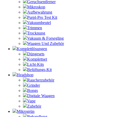
Geruchsentferner
Mikroskop
Aufbewahrung
Purpl-Pro Test Kit
Vakuumbeutel
Trimmen
Trocknung
Vakuum & Forsegling
Waagen Und Zubehör
Komplettlösungen
Düngesets
Komplettset
Licht-Kits
Belüftungs-Kit
Headshop
Raucherzubehör
Grinder
Bongs
Digitale Waagen
Vape
Zubehör
Mikrogrün
Behandlung