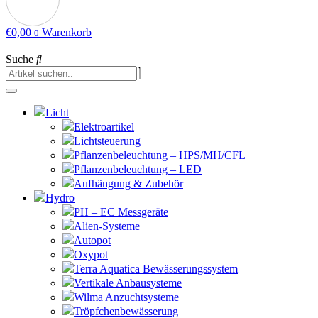
€
0,00
Warenkorb
0
Suche
Licht
Elektroartikel
Lichtsteuerung
Pflanzenbeleuchtung – HPS/MH/CFL
Pflanzenbeleuchtung – LED
Aufhängung & Zubehör
Hydro
PH – EC Messgeräte
Alien-Systeme
Autopot
Oxypot
Terra Aquatica Bewässerungssystem
Vertikale Anbausysteme
Wilma Anzuchtsysteme
Tröpfchenbewässerung