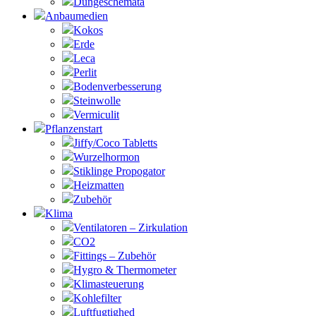
Düngeschemata
Anbaumedien
Kokos
Erde
Leca
Perlit
Bodenverbesserung
Steinwolle
Vermiculit
Pflanzenstart
Jiffy/Coco Tabletts
Wurzelhormon
Stiklinge Propogator
Heizmatten
Zubehör
Klima
Ventilatoren – Zirkulation
CO2
Fittings – Zubehör
Hygro & Thermometer
Klimasteuerung
Kohlefilter
Luftfugtighed