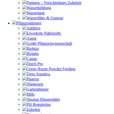
Pumpen – Verschiedenes Zubehör
Wasserkühlung
Wassertank
Wasserfilter & Osmose
Pflanzendünger
Additive
Erweiterte Nährstoffe
Atami
Große Pflanzenwissenschaft
Biobizz
Biotabs
Canna
Dutch Pro
Green House Powder Feeding
Terra Aquatica
Plagron
Düngesets
Gartendünger
Mills
Shogun Düngemittel
PH Regulering
Zubehör