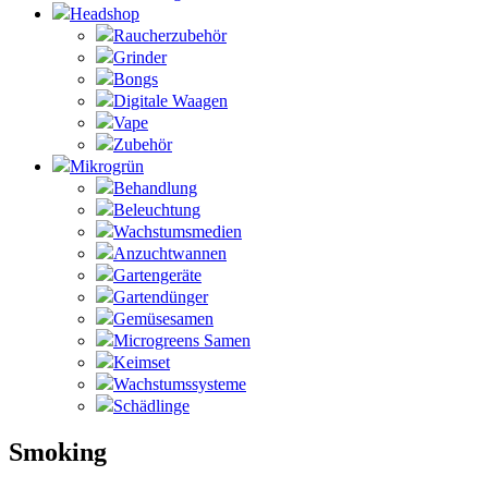
Headshop
Raucherzubehör
Grinder
Bongs
Digitale Waagen
Vape
Zubehör
Mikrogrün
Behandlung
Beleuchtung
Wachstumsmedien
Anzuchtwannen
Gartengeräte
Gartendünger
Gemüsesamen
Microgreens Samen
Keimset
Wachstumssysteme
Schädlinge
Smoking