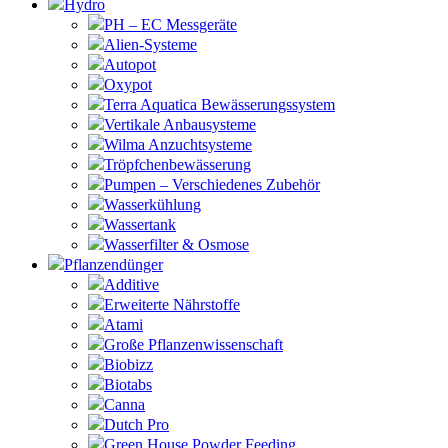
Hydro
PH – EC Messgeräte
Alien-Systeme
Autopot
Oxypot
Terra Aquatica Bewässerungssystem
Vertikale Anbausysteme
Wilma Anzuchtsysteme
Tröpfchenbewässerung
Pumpen – Verschiedenes Zubehör
Wasserkühlung
Wassertank
Wasserfilter & Osmose
Pflanzendünger
Additive
Erweiterte Nährstoffe
Atami
Große Pflanzenwissenschaft
Biobizz
Biotabs
Canna
Dutch Pro
Green House Powder Feeding