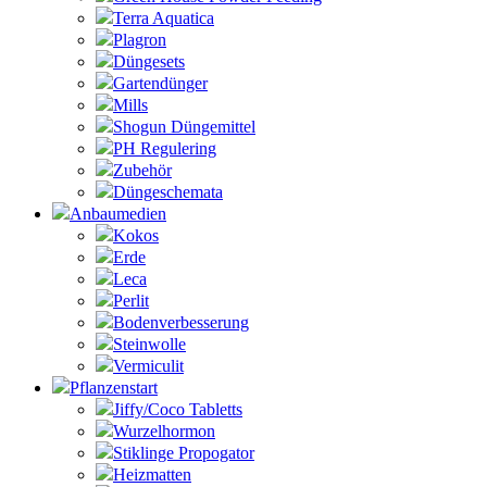
Terra Aquatica
Plagron
Düngesets
Gartendünger
Mills
Shogun Düngemittel
PH Regulering
Zubehör
Düngeschemata
Anbaumedien
Kokos
Erde
Leca
Perlit
Bodenverbesserung
Steinwolle
Vermiculit
Pflanzenstart
Jiffy/Coco Tabletts
Wurzelhormon
Stiklinge Propogator
Heizmatten