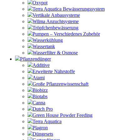
Oxypot
Terra Aquatica Bewässerungssystem
Vertikale Anbausysteme
Wilma Anzuchtsysteme
Tröpfchenbewässerung
Pumpen – Verschiedenes Zubehör
Wasserkühlung
Wassertank
Wasserfilter & Osmose
Pflanzendünger
Additive
Erweiterte Nährstoffe
Atami
Große Pflanzenwissenschaft
Biobizz
Biotabs
Canna
Dutch Pro
Green House Powder Feeding
Terra Aquatica
Plagron
Düngesets