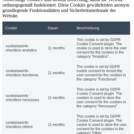
ordnungsgemäß funktioniert. Diese Cookies gewährleisten anonym
grundlegende Funktionalitäten und Sicherheitsmerkmale der
Website.
Cookie
Dauer
Beschreibung
This cookie is set by GDPR
Cookie Consent plugin. The
cookielawinfo-
11 months
cookie is used to store the user
checkbox-analytics
consent for the cookies in the
category "Analytics".
The cookie is set by GDPR
cookielawinfo-
cookie consent to record the
11 months
checkbox-functional
user consent for the cookies in
the category "Functional".
This cookie is set by GDPR
Cookie Consent plugin. The
cookielawinfo-
11 months
cookies is used to store the
checkbox-necessary
user consent for the cookies in
the category "Necessary".
This cookie is set by GDPR
Cookie Consent plugin. The
cookielawinfo-
11 months
cookie is used to store the user
checkbox-others
consent for the cookies in the
category "Other.