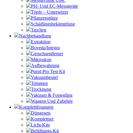
Messtechnik Usw.
PH- Und EC-Messgeräte
Töpfe – Untersetzer
Pflanzenstütze
Schädlingsbekämpfung
Taschen
Nachbehandlung
Extraktion
Boveda/Integra
Geruchsentferner
Mikroskop
Aufbewahrung
Purpl-Pro Test Kit
Vakuumbeutel
Trimmen
Trocknung
Vakuum & Forsegling
Waagen Und Zubehör
Komplettlösungen
Düngesets
Komplettset
Licht-Kits
Belüftungs-Kit