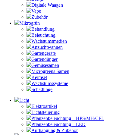
Digitale Waagen
Vape
Zubehör
Mikrogrün
Behandlung
Beleuchtung
Wachstumsmedien
Anzuchtwannen
Gartengeräte
Gartendünger
Gemüsesamen
Microgreens Samen
Keimset
Wachstumssysteme
Schädlinge
Licht
Elektroartikel
Lichtsteuerung
Pflanzenbeleuchtung – HPS/MH/CFL
Pflanzenbeleuchtung – LED
Aufhängung & Zubehör