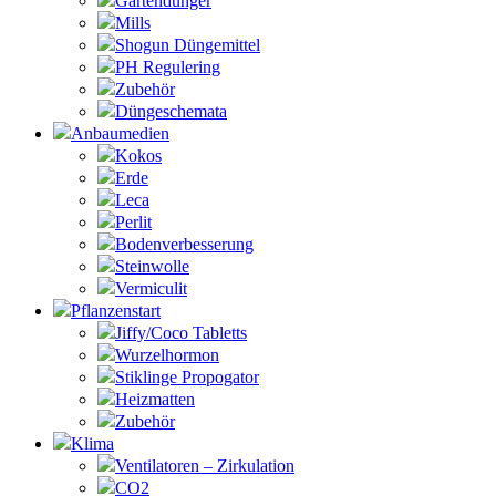
Gartendünger
Mills
Shogun Düngemittel
PH Regulering
Zubehör
Düngeschemata
Anbaumedien
Kokos
Erde
Leca
Perlit
Bodenverbesserung
Steinwolle
Vermiculit
Pflanzenstart
Jiffy/Coco Tabletts
Wurzelhormon
Stiklinge Propogator
Heizmatten
Zubehör
Klima
Ventilatoren – Zirkulation
CO2