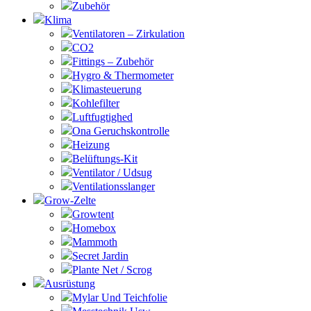
Zubehör
Klima
Ventilatoren – Zirkulation
CO2
Fittings – Zubehör
Hygro & Thermometer
Klimasteuerung
Kohlefilter
Luftfugtighed
Ona Geruchskontrolle
Heizung
Belüftungs-Kit
Ventilator / Udsug
Ventilationsslanger
Grow-Zelte
Growtent
Homebox
Mammoth
Secret Jardin
Plante Net / Scrog
Ausrüstung
Mylar Und Teichfolie