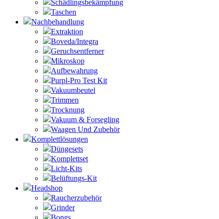
Schädlingsbekämpfung
Taschen
Nachbehandlung
Extraktion
Boveda/Integra
Geruchsentferner
Mikroskop
Aufbewahrung
Purpl-Pro Test Kit
Vakuumbeutel
Trimmen
Trocknung
Vakuum & Forsegling
Waagen Und Zubehör
Komplettlösungen
Düngesets
Komplettset
Licht-Kits
Belüftungs-Kit
Headshop
Raucherzubehör
Grinder
Bongs