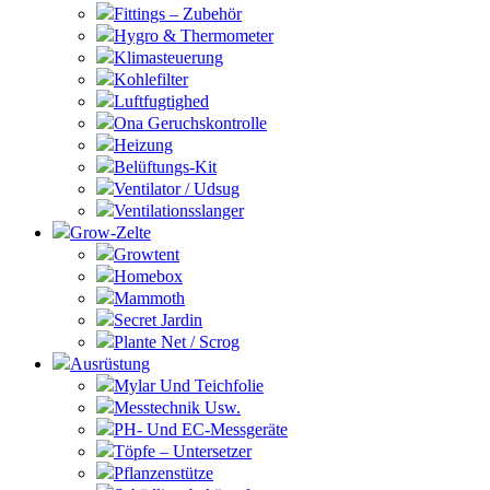
Fittings – Zubehör
Hygro & Thermometer
Klimasteuerung
Kohlefilter
Luftfugtighed
Ona Geruchskontrolle
Heizung
Belüftungs-Kit
Ventilator / Udsug
Ventilationsslanger
Grow-Zelte
Growtent
Homebox
Mammoth
Secret Jardin
Plante Net / Scrog
Ausrüstung
Mylar Und Teichfolie
Messtechnik Usw.
PH- Und EC-Messgeräte
Töpfe – Untersetzer
Pflanzenstütze