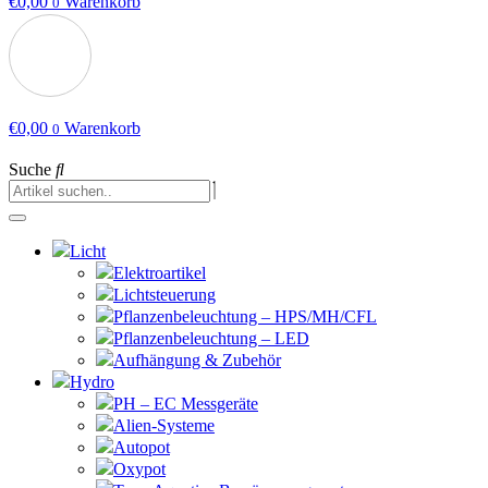
€
0,00
Warenkorb
0
€
0,00
Warenkorb
0
Suche
Licht
Elektroartikel
Lichtsteuerung
Pflanzenbeleuchtung – HPS/MH/CFL
Pflanzenbeleuchtung – LED
Aufhängung & Zubehör
Hydro
PH – EC Messgeräte
Alien-Systeme
Autopot
Oxypot