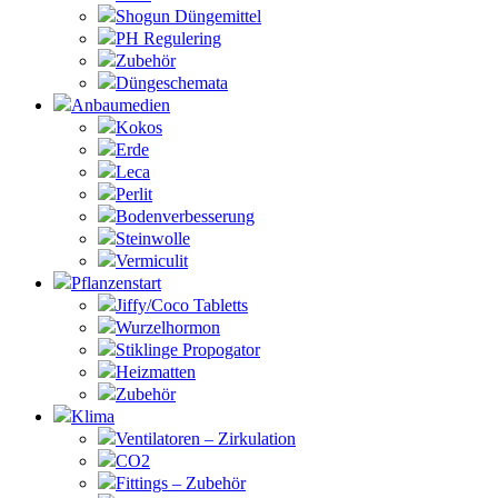
Shogun Düngemittel
PH Regulering
Zubehör
Düngeschemata
Anbaumedien
Kokos
Erde
Leca
Perlit
Bodenverbesserung
Steinwolle
Vermiculit
Pflanzenstart
Jiffy/Coco Tabletts
Wurzelhormon
Stiklinge Propogator
Heizmatten
Zubehör
Klima
Ventilatoren – Zirkulation
CO2
Fittings – Zubehör