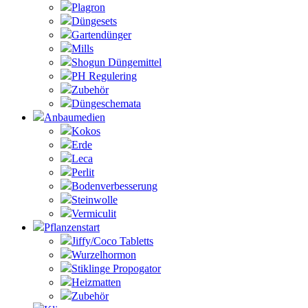
Plagron
Düngesets
Gartendünger
Mills
Shogun Düngemittel
PH Regulering
Zubehör
Düngeschemata
Anbaumedien
Kokos
Erde
Leca
Perlit
Bodenverbesserung
Steinwolle
Vermiculit
Pflanzenstart
Jiffy/Coco Tabletts
Wurzelhormon
Stiklinge Propogator
Heizmatten
Zubehör