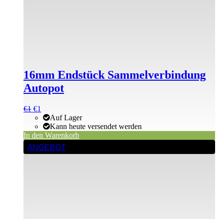
16mm Endstück Sammelverbindung
Autopot
Ursprünglicher
Aktueller
€
1
€
1
Preis
Preis
Auf Lager
war:
ist:
Kann heute versendet werden
€1
€1.
In den Warenkorb
ANGEBOT