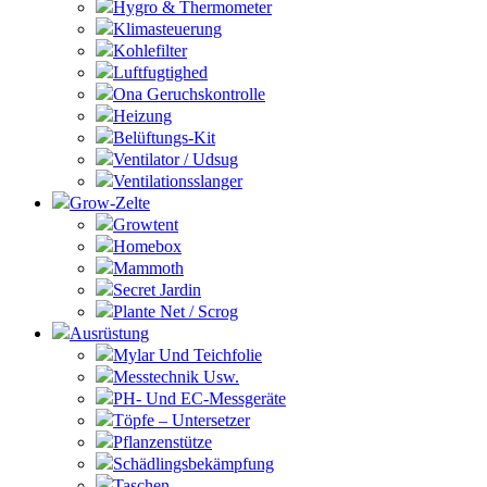
Hygro & Thermometer
Klimasteuerung
Kohlefilter
Luftfugtighed
Ona Geruchskontrolle
Heizung
Belüftungs-Kit
Ventilator / Udsug
Ventilationsslanger
Grow-Zelte
Growtent
Homebox
Mammoth
Secret Jardin
Plante Net / Scrog
Ausrüstung
Mylar Und Teichfolie
Messtechnik Usw.
PH- Und EC-Messgeräte
Töpfe – Untersetzer
Pflanzenstütze
Schädlingsbekämpfung
Taschen