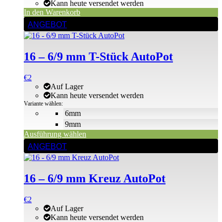
war:
ist:
Kann heute versendet werden
€2
€2.
In den Warenkorb
Dieses
ANGEBOT
Produkt
weist
mehrere
16 – 6/9 mm T-Stück AutoPot
Varianten
auf.
Die
€
2
Optionen
Auf Lager
können
Kann heute versendet werden
auf
Variante wählen:
der
6mm
Produktseite
9mm
gewählt
Ausführung wählen
werden
Dieses
ANGEBOT
Produkt
weist
mehrere
16 – 6/9 mm Kreuz AutoPot
Varianten
auf.
Die
€
2
Optionen
Auf Lager
können
Kann heute versendet werden