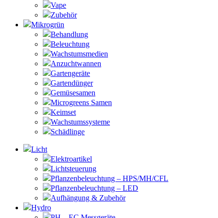
Vape
Zubehör
Mikrogrün
Behandlung
Beleuchtung
Wachstumsmedien
Anzuchtwannen
Gartengeräte
Gartendünger
Gemüsesamen
Microgreens Samen
Keimset
Wachstumssysteme
Schädlinge
Licht
Elektroartikel
Lichtsteuerung
Pflanzenbeleuchtung – HPS/MH/CFL
Pflanzenbeleuchtung – LED
Aufhängung & Zubehör
Hydro
PH – EC Messgeräte