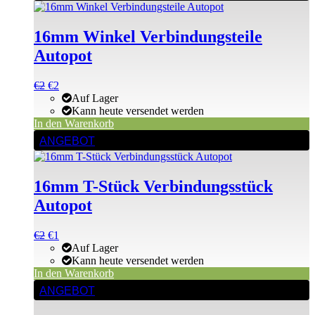
16mm Winkel Verbindungsteile
Autopot
Ursprünglicher
Aktueller
€
2
€
2
Preis
Preis
Auf Lager
war:
ist:
Kann heute versendet werden
€2
€2.
In den Warenkorb
ANGEBOT
16mm T-Stück Verbindungsstück
Autopot
Ursprünglicher
Aktueller
€
2
€
1
Preis
Preis
Auf Lager
war:
ist:
Kann heute versendet werden
€2
€2.
In den Warenkorb
ANGEBOT