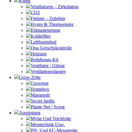
Klima
Ventilatoren – Zirkulation
CO2
Fittings – Zubehör
Hygro & Thermometer
Klimasteuerung
Kohlefilter
Luftfugtighed
Ona Geruchskontrolle
Heizung
Belüftungs-Kit
Ventilator / Udsug
Ventilationsslanger
Grow-Zelte
Growtent
Homebox
Mammoth
Secret Jardin
Plante Net / Scrog
Ausrüstung
Mylar Und Teichfolie
Messtechnik Usw.
PH- Und EC-Messgeräte