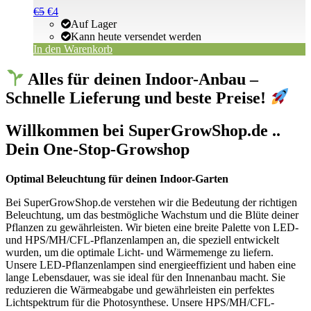
Ursprünglicher
Aktueller
€
5
€
4
Preis
Preis
Auf Lager
war:
ist:
Kann heute versendet werden
€5
€5.
In den Warenkorb
Alles für deinen Indoor-Anbau –
Schnelle Lieferung und beste Preise!
Willkommen bei SuperGrowShop.de ..
Dein One-Stop-Growshop
Optimal Beleuchtung für deinen Indoor-Garten
Bei SuperGrowShop.de verstehen wir die Bedeutung der richtigen
Beleuchtung, um das bestmögliche Wachstum und die Blüte deiner
Pflanzen zu gewährleisten. Wir bieten eine breite Palette von LED-
und HPS/MH/CFL-Pflanzenlampen an, die speziell entwickelt
wurden, um die optimale Licht- und Wärmemenge zu liefern.
Unsere LED-Pflanzenlampen sind energieeffizient und haben eine
lange Lebensdauer, was sie ideal für den Innenanbau macht. Sie
reduzieren die Wärmeabgabe und gewährleisten ein perfektes
Lichtspektrum für die Photosynthese. Unsere HPS/MH/CFL-