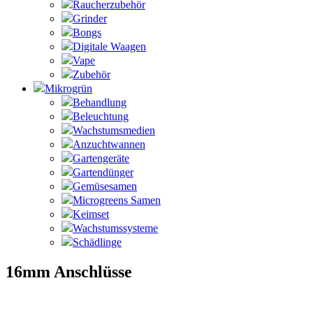
Raucherzubehör
Grinder
Bongs
Digitale Waagen
Vape
Zubehör
Mikrogrün
Behandlung
Beleuchtung
Wachstumsmedien
Anzuchtwannen
Gartengeräte
Gartendünger
Gemüsesamen
Microgreens Samen
Keimset
Wachstumssysteme
Schädlinge
16mm Anschlüsse