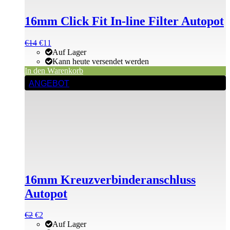
16mm Click Fit In-line Filter Autopot
Ursprünglicher
Aktueller
€
14
€
11
Preis
Preis
Auf Lager
war:
ist:
Kann heute versendet werden
€14
€14.
In den Warenkorb
ANGEBOT
16mm Kreuzverbinderanschluss
Autopot
Ursprünglicher
Aktueller
€
2
€
2
Preis
Preis
Auf Lager