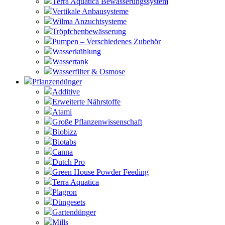
Terra Aquatica Bewässerungssystem
Vertikale Anbausysteme
Wilma Anzuchtsysteme
Tröpfchenbewässerung
Pumpen – Verschiedenes Zubehör
Wasserkühlung
Wassertank
Wasserfilter & Osmose
Pflanzendünger
Additive
Erweiterte Nährstoffe
Atami
Große Pflanzenwissenschaft
Biobizz
Biotabs
Canna
Dutch Pro
Green House Powder Feeding
Terra Aquatica
Plagron
Düngesets
Gartendünger
Mills