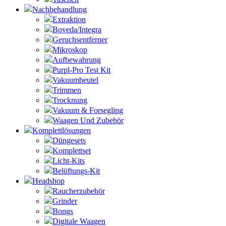
Nachbehandlung
Extraktion
Boveda/Integra
Geruchsentferner
Mikroskop
Aufbewahrung
Purpl-Pro Test Kit
Vakuumbeutel
Trimmen
Trocknung
Vakuum & Forsegling
Waagen Und Zubehör
Komplettlösungen
Düngesets
Komplettset
Licht-Kits
Belüftungs-Kit
Headshop
Raucherzubehör
Grinder
Bongs
Digitale Waagen