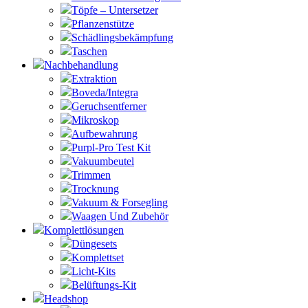
Töpfe – Untersetzer
Pflanzenstütze
Schädlingsbekämpfung
Taschen
Nachbehandlung
Extraktion
Boveda/Integra
Geruchsentferner
Mikroskop
Aufbewahrung
Purpl-Pro Test Kit
Vakuumbeutel
Trimmen
Trocknung
Vakuum & Forsegling
Waagen Und Zubehör
Komplettlösungen
Düngesets
Komplettset
Licht-Kits
Belüftungs-Kit
Headshop