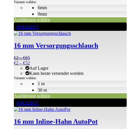
auf
Variante wählen:
der
6mm
Produktseite
9mm
gewählt
Ausführung wählen
werden
Dieses
ANGEBOT
Produkt
weist
mehrere
16 mm Versorgungsschlauch
Varianten
auf.
Die
Preisspanne:
€
2
–
€
65
Optionen
€2
Preisspanne:
€
2
–
€
52
können
bis
€2
Auf Lager
auf
€65
bis
Kann heute versendet werden
der
€52
Variante wählen:
Produktseite
1 m
gewählt
30 m
werden
Ausführung wählen
ANGEBOT
16 mm Inline-Hahn AutoPot