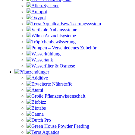
Alien-Systeme
Autopot
Oxypot
Terra Aquatica Bewässerungssystem
Vertikale Anbausysteme
Wilma Anzuchtsysteme
Tröpfchenbewässerung
Pumpen – Verschiedenes Zubehör
Wasserkühlung
Wassertank
Wasserfilter & Osmose
Pflanzendünger
Additive
Erweiterte Nährstoffe
Atami
Große Pflanzenwissenschaft
Biobizz
Biotabs
Canna
Dutch Pro
Green House Powder Feeding
Terra Aquatica