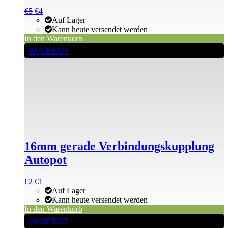
Ursprünglicher
Aktueller
€
5
€
4
Preis
Preis
Auf Lager
war:
ist:
Kann heute versendet werden
€5
€5.
In den Warenkorb
ANGEBOT
16mm gerade Verbindungskupplung
Autopot
Ursprünglicher
Aktueller
€
2
€
1
Preis
Preis
Auf Lager
war:
ist:
Kann heute versendet werden
€2
€2.
In den Warenkorb
ANGEBOT