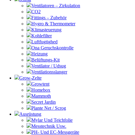
Ventilatoren – Zirkulation
CO2
Fittings – Zubehör
Hygro & Thermometer
Klimasteuerung
Kohlefilter
Luftfugtighed
Ona Geruchskontrolle
Heizung
Belüftungs-Kit
Ventilator / Udsug
Ventilationsslanger
Grow-Zelte
Growtent
Homebox
Mammoth
Secret Jardin
Plante Net / Scrog
Ausrüstung
Mylar Und Teichfolie
Messtechnik Usw.
PH- Und EC-Messgeräte