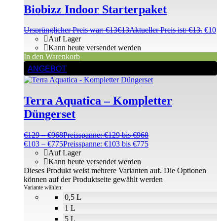
Biobizz Indoor Starterpaket
Ursprünglicher Preis war: €13
€
13
Aktueller Preis ist: €13.
€
10
Auf Lager
Kann heute versendet werden
In den Warenkorb
ANGEBOT
Terra Aquatica – Kompletter
Düngerset
€
129
–
€
968
Preisspanne: €129 bis €968
€
103
–
€
775
Preisspanne: €103 bis €775
Auf Lager
Kann heute versendet werden
Dieses Produkt weist mehrere Varianten auf. Die Optionen
können auf der Produktseite gewählt werden
Variante wählen:
0,5 L
1 L
5 L