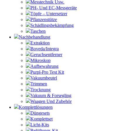
Messtechnik Usw.
PH- Und EC-Messgeräte
Töpfe – Untersetzer
Pflanzenstütze
Schädlingsbekämpfung
Taschen
Nachbehandlung
Extraktion
Boveda/Integra
Geruchsentferner
Mikroskop
Aufbewahrung
Purpl-Pro Test Kit
Vakuumbeutel
Trimmen
Trocknung
Vakuum & Forsegling
Waagen Und Zubehör
Komplettlösungen
Düngesets
Komplettset
Licht-Kits
Belüftungs-Kit