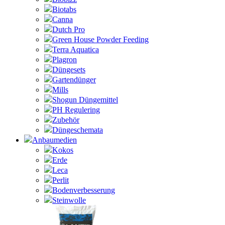
Biotabs
Canna
Dutch Pro
Green House Powder Feeding
Terra Aquatica
Plagron
Düngesets
Gartendünger
Mills
Shogun Düngemittel
PH Regulering
Zubehör
Düngeschemata
Anbaumedien
Kokos
Erde
Leca
Perlit
Bodenverbesserung
Steinwolle