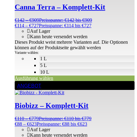
Canna Terra – Komplett-Kit
€
142
–
€
909
Preisspanne: €142 bis €909
€
114
–
€
727
Preisspanne: €114 bis €727
Auf Lager
Kann heute versendet werden
Dieses Produkt weist mehrere Varianten auf. Die Optionen
können auf der Produktseite gewählt werden
Variante wählen:
1 L
5 L
10 L
Ausführung wählen
ANGEBOT
Biobizz – Komplett-Kit
€
110
–
€
779
Preisspanne: €110 bis €779
€
88
–
€
623
Preisspanne: €88 bis €623
Auf Lager
Kann heute versendet werden