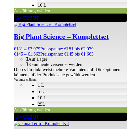
10 L
Ausführung wählen
ANGEBOT
Big Plant Science – Komplettset
€
181
–
€
2.079
Preisspanne: €181 bis €2.079
€
145
–
€
1.663
Preisspanne: €145 bis €1.663
Auf Lager
Kann heute versendet werden
Dieses Produkt weist mehrere Varianten auf. Die Optionen
können auf der Produktseite gewählt werden
Variante wählen:
1 L
5 L
10 L
25L
Ausführung wählen
ANGEBOT