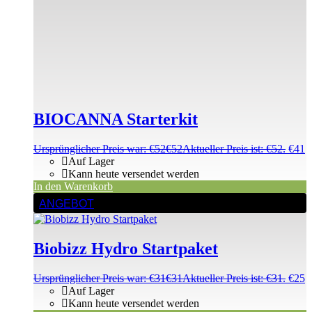
BIOCANNA Starterkit
Ursprünglicher Preis war: €52
€
52
Aktueller Preis ist: €52.
€
41
Auf Lager
Kann heute versendet werden
In den Warenkorb
ANGEBOT
Biobizz Hydro Startpaket
Ursprünglicher Preis war: €31
€
31
Aktueller Preis ist: €31.
€
25
Auf Lager
Kann heute versendet werden