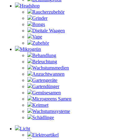
Headshop
Raucherzubehör
Grinder
Bongs
Digitale Waagen
Vape
Zubehör
Mikrogrün
Behandlung
Beleuchtung
Wachstumsmedien
Anzuchtwannen
Gartengeräte
Gartendünger
Gemüsesamen
Microgreens Samen
Keimset
Wachstumssysteme
Schädlinge
Licht
Elektroartikel