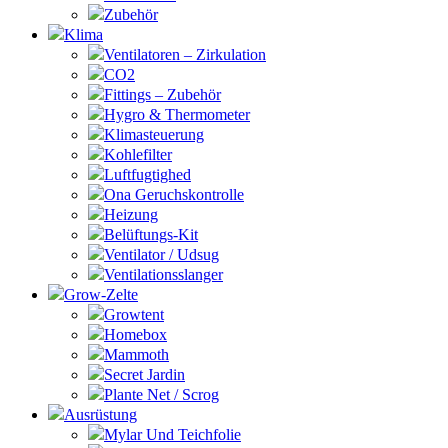
Zubehör
Klima
Ventilatoren – Zirkulation
CO2
Fittings – Zubehör
Hygro & Thermometer
Klimasteuerung
Kohlefilter
Luftfugtighed
Ona Geruchskontrolle
Heizung
Belüftungs-Kit
Ventilator / Udsug
Ventilationsslanger
Grow-Zelte
Growtent
Homebox
Mammoth
Secret Jardin
Plante Net / Scrog
Ausrüstung
Mylar Und Teichfolie