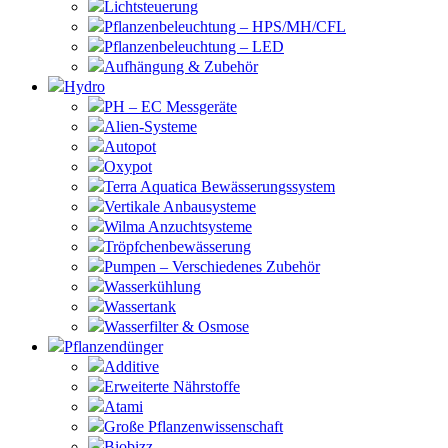
Lichtsteuerung
Pflanzenbeleuchtung – HPS/MH/CFL
Pflanzenbeleuchtung – LED
Aufhängung & Zubehör
Hydro
PH – EC Messgeräte
Alien-Systeme
Autopot
Oxypot
Terra Aquatica Bewässerungssystem
Vertikale Anbausysteme
Wilma Anzuchtsysteme
Tröpfchenbewässerung
Pumpen – Verschiedenes Zubehör
Wasserkühlung
Wassertank
Wasserfilter & Osmose
Pflanzendünger
Additive
Erweiterte Nährstoffe
Atami
Große Pflanzenwissenschaft
Biobizz