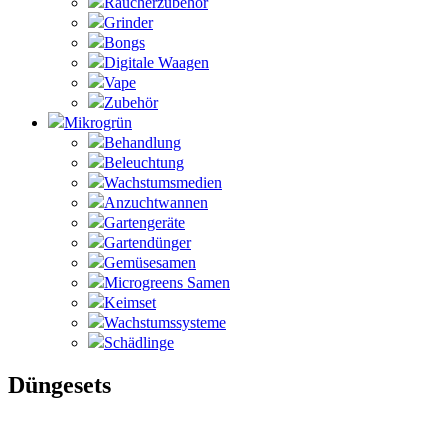
Raucherzubehör
Grinder
Bongs
Digitale Waagen
Vape
Zubehör
Mikrogrün
Behandlung
Beleuchtung
Wachstumsmedien
Anzuchtwannen
Gartengeräte
Gartendünger
Gemüsesamen
Microgreens Samen
Keimset
Wachstumssysteme
Schädlinge
Düngesets