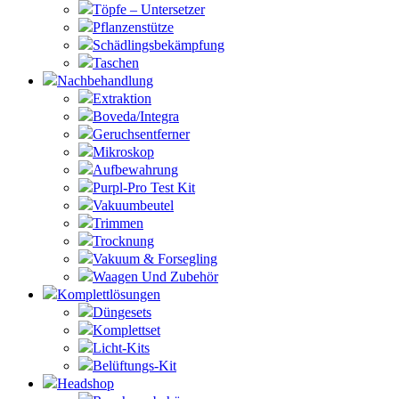
Töpfe – Untersetzer
Pflanzenstütze
Schädlingsbekämpfung
Taschen
Nachbehandlung
Extraktion
Boveda/Integra
Geruchsentferner
Mikroskop
Aufbewahrung
Purpl-Pro Test Kit
Vakuumbeutel
Trimmen
Trocknung
Vakuum & Forsegling
Waagen Und Zubehör
Komplettlösungen
Düngesets
Komplettset
Licht-Kits
Belüftungs-Kit
Headshop