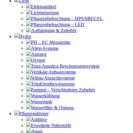
Licht
Elektroartikel
Lichtsteuerung
Pflanzenbeleuchtung – HPS/MH/CFL
Pflanzenbeleuchtung – LED
Aufhängung & Zubehör
Hydro
PH – EC Messgeräte
Alien-Systeme
Autopot
Oxypot
Terra Aquatica Bewässerungssystem
Vertikale Anbausysteme
Wilma Anzuchtsysteme
Tröpfchenbewässerung
Pumpen – Verschiedenes Zubehör
Wasserkühlung
Wassertank
Wasserfilter & Osmose
Pflanzendünger
Additive
Erweiterte Nährstoffe
Atami