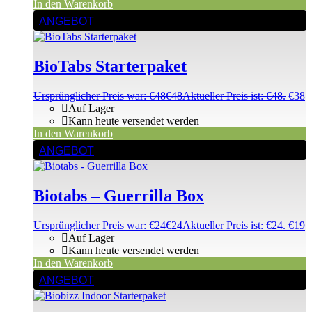
In den Warenkorb
ANGEBOT
BioTabs Starterpaket
Ursprünglicher Preis war: €48
€
48
Aktueller Preis ist: €48.
€
38
Auf Lager
Kann heute versendet werden
In den Warenkorb
ANGEBOT
Biotabs – Guerrilla Box
Ursprünglicher Preis war: €24
€
24
Aktueller Preis ist: €24.
€
19
Auf Lager
Kann heute versendet werden
In den Warenkorb
ANGEBOT