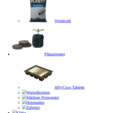
Vermiculit
Pflanzenstart
Jiffy/Coco Tabletts
Wurzelhormon
Stiklinge Propogator
Heizmatten
Zubehör
Klima