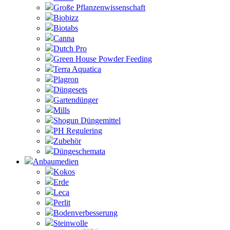
Große Pflanzenwissenschaft
Biobizz
Biotabs
Canna
Dutch Pro
Green House Powder Feeding
Terra Aquatica
Plagron
Düngesets
Gartendünger
Mills
Shogun Düngemittel
PH Regulering
Zubehör
Düngeschemata
Anbaumedien
Kokos
Erde
Leca
Perlit
Bodenverbesserung
Steinwolle