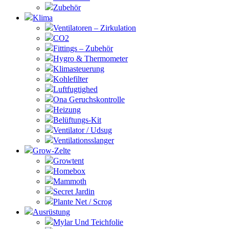
Zubehör
Klima
Ventilatoren – Zirkulation
CO2
Fittings – Zubehör
Hygro & Thermometer
Klimasteuerung
Kohlefilter
Luftfugtighed
Ona Geruchskontrolle
Heizung
Belüftungs-Kit
Ventilator / Udsug
Ventilationsslanger
Grow-Zelte
Growtent
Homebox
Mammoth
Secret Jardin
Plante Net / Scrog
Ausrüstung
Mylar Und Teichfolie