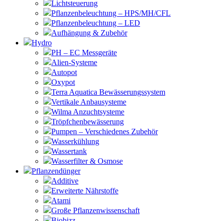
Lichtsteuerung
Pflanzenbeleuchtung – HPS/MH/CFL
Pflanzenbeleuchtung – LED
Aufhängung & Zubehör
Hydro
PH – EC Messgeräte
Alien-Systeme
Autopot
Oxypot
Terra Aquatica Bewässerungssystem
Vertikale Anbausysteme
Wilma Anzuchtsysteme
Tröpfchenbewässerung
Pumpen – Verschiedenes Zubehör
Wasserkühlung
Wassertank
Wasserfilter & Osmose
Pflanzendünger
Additive
Erweiterte Nährstoffe
Atami
Große Pflanzenwissenschaft
Biobizz