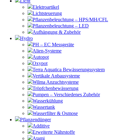
Licht
Elektroartikel
Lichtsteuerung
Pflanzenbeleuchtung – HPS/MH/CFL
Pflanzenbeleuchtung – LED
Aufhängung & Zubehör
Hydro
PH – EC Messgeräte
Alien-Systeme
Autopot
Oxypot
Terra Aquatica Bewässerungssystem
Vertikale Anbausysteme
Wilma Anzuchtsysteme
Tröpfchenbewässerung
Pumpen – Verschiedenes Zubehör
Wasserkühlung
Wassertank
Wasserfilter & Osmose
Pflanzendünger
Additive
Erweiterte Nährstoffe
Atami