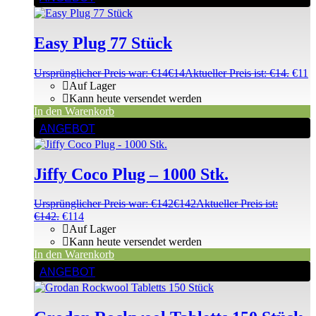
Easy Plug 77 Stück
Ursprünglicher Preis war: €14
€
14
Aktueller Preis ist: €14.
€
11
Auf Lager
Kann heute versendet werden
In den Warenkorb
ANGEBOT
Jiffy Coco Plug – 1000 Stk.
Ursprünglicher Preis war: €142
€
142
Aktueller Preis ist:
€142.
€
114
Auf Lager
Kann heute versendet werden
In den Warenkorb
ANGEBOT