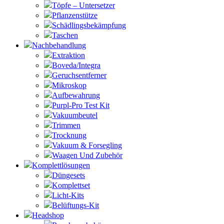
Töpfe – Untersetzer
Pflanzenstütze
Schädlingsbekämpfung
Taschen
Nachbehandlung
Extraktion
Boveda/Integra
Geruchsentferner
Mikroskop
Aufbewahrung
Purpl-Pro Test Kit
Vakuumbeutel
Trimmen
Trocknung
Vakuum & Forsegling
Waagen Und Zubehör
Komplettlösungen
Düngesets
Komplettset
Licht-Kits
Belüftungs-Kit
Headshop