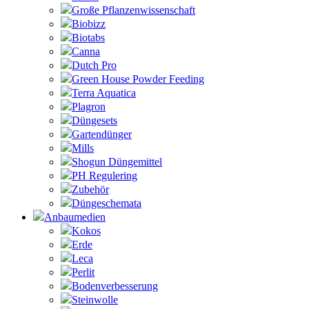
Große Pflanzenwissenschaft
Biobizz
Biotabs
Canna
Dutch Pro
Green House Powder Feeding
Terra Aquatica
Plagron
Düngesets
Gartendünger
Mills
Shogun Düngemittel
PH Regulering
Zubehör
Düngeschemata
Anbaumedien
Kokos
Erde
Leca
Perlit
Bodenverbesserung
Steinwolle