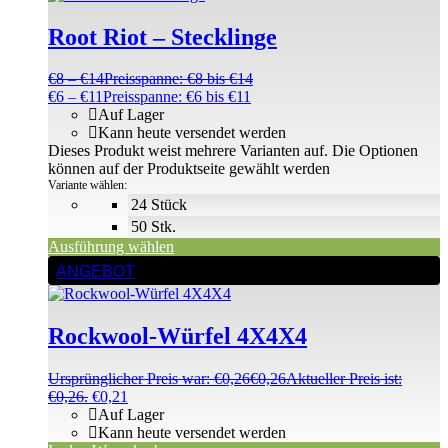
Root Riot – Stecklinge
€
8
–
€
14
Preisspanne: €8 bis €14
€
6
–
€
11
Preisspanne: €6 bis €11
Auf Lager
Kann heute versendet werden
Dieses Produkt weist mehrere Varianten auf. Die Optionen
können auf der Produktseite gewählt werden
Variante wählen:
24 Stück
50 Stk.
Ausführung wählen
ANGEBOT
Rockwool-Würfel 4X4X4
Ursprünglicher Preis war: €0,26
€
0,26
Aktueller Preis ist:
€0,26.
€
0,21
Auf Lager
Kann heute versendet werden