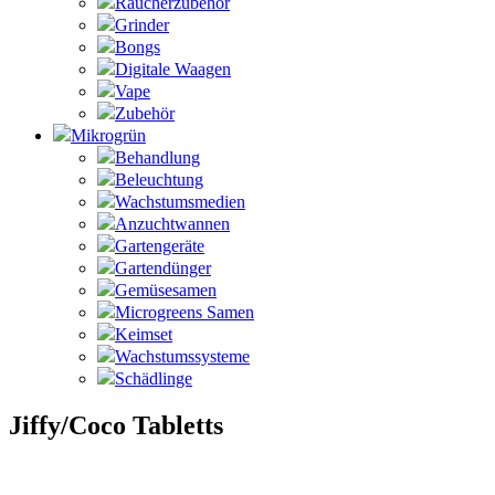
Raucherzubehör
Grinder
Bongs
Digitale Waagen
Vape
Zubehör
Mikrogrün
Behandlung
Beleuchtung
Wachstumsmedien
Anzuchtwannen
Gartengeräte
Gartendünger
Gemüsesamen
Microgreens Samen
Keimset
Wachstumssysteme
Schädlinge
Jiffy/Coco Tabletts