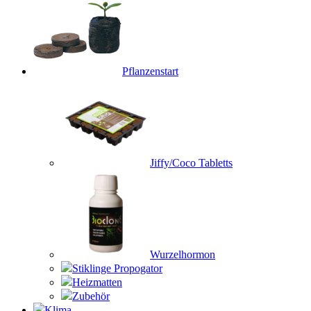
Pflanzenstart
Jiffy/Coco Tabletts
Wurzelhormon
Stiklinge Propogator
Heizmatten
Zubehör
Klima