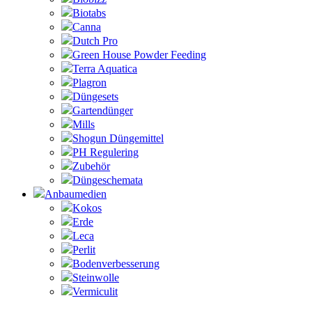
Biotabs
Canna
Dutch Pro
Green House Powder Feeding
Terra Aquatica
Plagron
Düngesets
Gartendünger
Mills
Shogun Düngemittel
PH Regulering
Zubehör
Düngeschemata
Anbaumedien
Kokos
Erde
Leca
Perlit
Bodenverbesserung
Steinwolle
Vermiculit