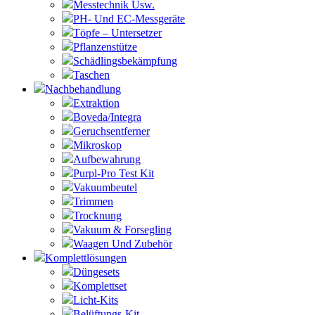
Messtechnik Usw.
PH- Und EC-Messgeräte
Töpfe – Untersetzer
Pflanzenstütze
Schädlingsbekämpfung
Taschen
Nachbehandlung
Extraktion
Boveda/Integra
Geruchsentferner
Mikroskop
Aufbewahrung
Purpl-Pro Test Kit
Vakuumbeutel
Trimmen
Trocknung
Vakuum & Forsegling
Waagen Und Zubehör
Komplettlösungen
Düngesets
Komplettset
Licht-Kits
Belüftungs-Kit