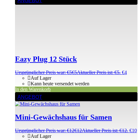
ANGEBOT
Eazy Plug 12 Stück
Ursprünglicher Preis war: €5
€
5
Aktueller Preis ist: €5.
€
4
Auf Lager
Kann heute versendet werden
In den Warenkorb
ANGEBOT
Mini-Gewächshaus für Samen
Ursprünglicher Preis war: €12
€
12
Aktueller Preis ist: €12.
€
10
Auf Lager