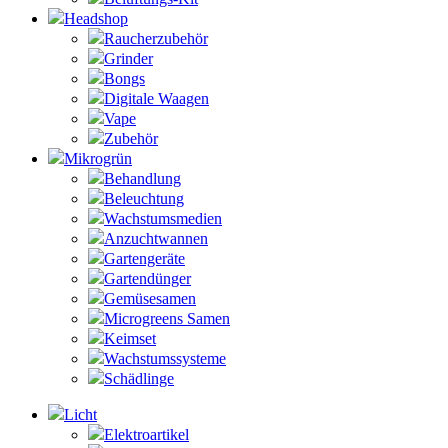
Headshop
Raucherzubehör
Grinder
Bongs
Digitale Waagen
Vape
Zubehör
Mikrogrün
Behandlung
Beleuchtung
Wachstumsmedien
Anzuchtwannen
Gartengeräte
Gartendünger
Gemüsesamen
Microgreens Samen
Keimset
Wachstumssysteme
Schädlinge
Licht
Elektroartikel