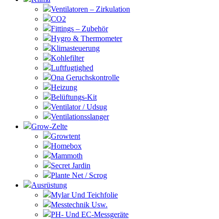
Ventilatoren – Zirkulation
CO2
Fittings – Zubehör
Hygro & Thermometer
Klimasteuerung
Kohlefilter
Luftfugtighed
Ona Geruchskontrolle
Heizung
Belüftungs-Kit
Ventilator / Udsug
Ventilationsslanger
Grow-Zelte
Growtent
Homebox
Mammoth
Secret Jardin
Plante Net / Scrog
Ausrüstung
Mylar Und Teichfolie
Messtechnik Usw.
PH- Und EC-Messgeräte