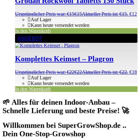
Grodan Rockwool Tabletts 150 Stück
Ursprünglicher Preis war: €15
€
15
Aktueller Preis ist: €15.
€
12
Auf Lager
Kann heute versendet werden
In den Warenkorb
ANGEBOT
Komplettes Keimset – Plagron
Ursprünglicher Preis war: €22
€
22
Aktueller Preis ist: €22.
€
18
Auf Lager
Kann heute versendet werden
In den Warenkorb
🌱 Alles für deinen Indoor-Anbau –
Schnelle Lieferung und beste Preise! 🚀
Willkommen bei SuperGrowShop.de ..
Dein One-Stop-Growshop