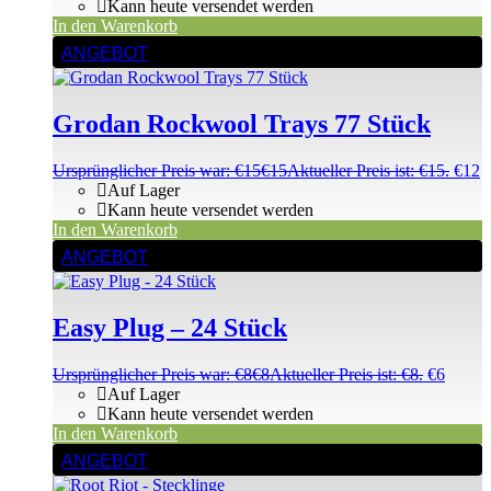
Kann heute versendet werden
In den Warenkorb
ANGEBOT
Grodan Rockwool Trays 77 Stück
Ursprünglicher Preis war: €15
€
15
Aktueller Preis ist: €15.
€
12
Auf Lager
Kann heute versendet werden
In den Warenkorb
ANGEBOT
Easy Plug – 24 Stück
Ursprünglicher Preis war: €8
€
8
Aktueller Preis ist: €8.
€
6
Auf Lager
Kann heute versendet werden
In den Warenkorb
ANGEBOT