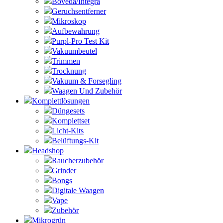
Boveda/Integra
Geruchsentferner
Mikroskop
Aufbewahrung
Purpl-Pro Test Kit
Vakuumbeutel
Trimmen
Trocknung
Vakuum & Forsegling
Waagen Und Zubehör
Komplettlösungen
Düngesets
Komplettset
Licht-Kits
Belüftungs-Kit
Headshop
Raucherzubehör
Grinder
Bongs
Digitale Waagen
Vape
Zubehör
Mikrogrün