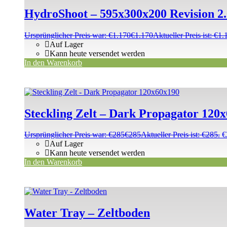
HydroShoot – 595x300x200 Revision 2.
Ursprünglicher Preis war: €1.170
€
1.170
Aktueller Preis ist: €1.
Auf Lager
Kann heute versendet werden
In den Warenkorb
Steckling Zelt – Dark Propagator 120
Ursprünglicher Preis war: €285
€
285
Aktueller Preis ist: €285.
€
Auf Lager
Kann heute versendet werden
In den Warenkorb
Water Tray – Zeltboden