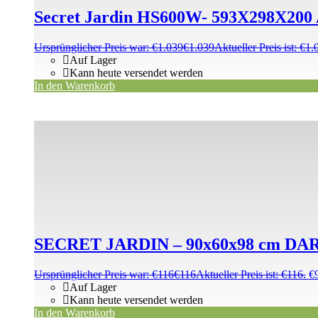
Secret Jardin HS600W- 593X298X2
Ursprünglicher Preis war: €1.039
€
1.039
Aktueller Preis ist: €1.
Auf Lager
Kann heute versendet werden
In den Warenkorb
SECRET JARDIN – 90x60x98 cm 
Ursprünglicher Preis war: €116
€
116
Aktueller Preis ist: €116.
€
Auf Lager
Kann heute versendet werden
In den Warenkorb