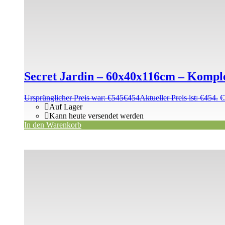
Secret Jardin – 60x40x116cm – Komple
Ursprünglicher Preis war: €545
€
454
Aktueller Preis ist: €454.
€
Auf Lager
Kann heute versendet werden
In den Warenkorb