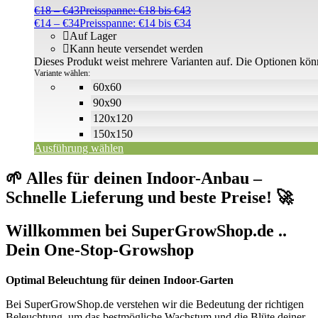
€
18
–
€
43
Preisspanne: €18 bis €43
€
14
–
€
34
Preisspanne: €14 bis €34
Auf Lager
Kann heute versendet werden
Dieses Produkt weist mehrere Varianten auf. Die Optionen kön
Variante wählen:
60x60
90x90
120x120
150x150
Ausführung wählen
🌱 Alles für deinen Indoor-Anbau –
Schnelle Lieferung und beste Preise! 🚀
Willkommen bei SuperGrowShop.de ..
Dein One-Stop-Growshop
Optimal Beleuchtung für deinen Indoor-Garten
Bei SuperGrowShop.de verstehen wir die Bedeutung der richtigen
Beleuchtung, um das bestmögliche Wachstum und die Blüte deiner