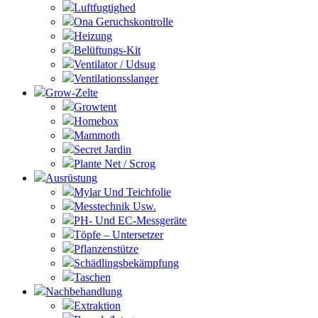
Luftfugtighed
Ona Geruchskontrolle
Heizung
Belüftungs-Kit
Ventilator / Udsug
Ventilationsslanger
Grow-Zelte
Growtent
Homebox
Mammoth
Secret Jardin
Plante Net / Scrog
Ausrüstung
Mylar Und Teichfolie
Messtechnik Usw.
PH- Und EC-Messgeräte
Töpfe – Untersetzer
Pflanzenstütze
Schädlingsbekämpfung
Taschen
Nachbehandlung
Extraktion