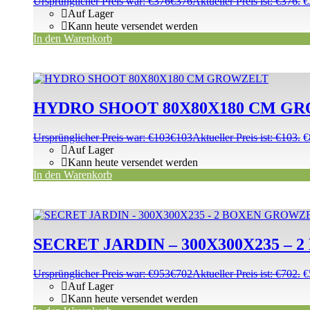
Ursprünglicher Preis war: €376
€
376
Aktueller Preis ist: €376.
€
Auf Lager
Kann heute versendet werden
In den Warenkorb
HYDRO SHOOT 80X80X180 CM G
Ursprünglicher Preis war: €103
€
103
Aktueller Preis ist: €103.
€
Auf Lager
Kann heute versendet werden
In den Warenkorb
SECRET JARDIN – 300X300X235 –
Ursprünglicher Preis war: €953
€
702
Aktueller Preis ist: €702.
€
Auf Lager
Kann heute versendet werden