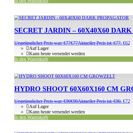
In den Warenkorb
SECRET JARDIN – 60X40X60 DAR
Ursprünglicher Preis war: €77
€
77
Aktueller Preis ist: €77.
€
62
Auf Lager
Kann heute versendet werden
In den Warenkorb
HYDRO SHOOT 60X60X160 CM G
Ursprünglicher Preis war: €90
€
90
Aktueller Preis ist: €90.
€
72
Auf Lager
Kann heute versendet werden
In den Warenkorb