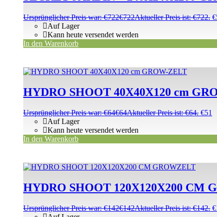
Ursprünglicher Preis war: €722
€
722
Aktueller Preis ist: €722.
€
Auf Lager
Kann heute versendet werden
In den Warenkorb
HYDRO SHOOT 40X40X120 cm GR
Ursprünglicher Preis war: €64
€
64
Aktueller Preis ist: €64.
€
51
Auf Lager
Kann heute versendet werden
In den Warenkorb
HYDRO SHOOT 120X120X200 CM
Ursprünglicher Preis war: €142
€
142
Aktueller Preis ist: €142.
€
Auf Lager