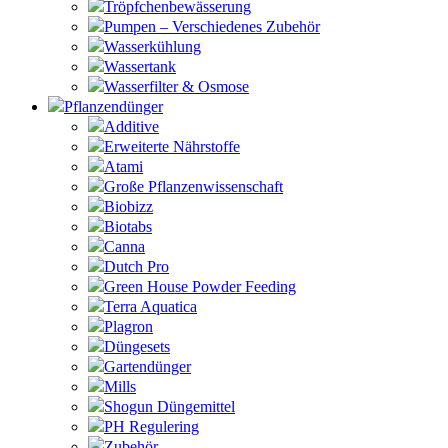
Tröpfchenbewässerung
Pumpen – Verschiedenes Zubehör
Wasserkühlung
Wassertank
Wasserfilter & Osmose
Pflanzendünger
Additive
Erweiterte Nährstoffe
Atami
Große Pflanzenwissenschaft
Biobizz
Biotabs
Canna
Dutch Pro
Green House Powder Feeding
Terra Aquatica
Plagron
Düngesets
Gartendünger
Mills
Shogun Düngemittel
PH Regulering
Zubehör