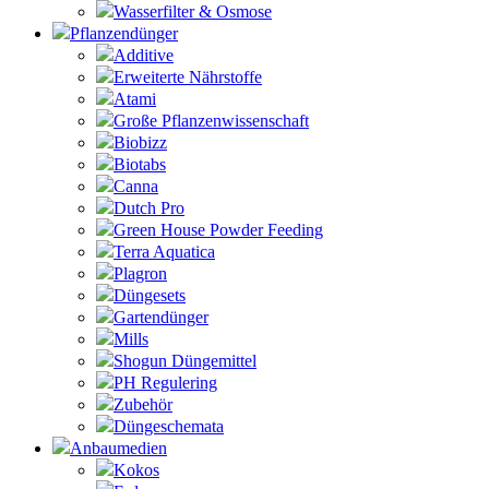
Wasserfilter & Osmose
Pflanzendünger
Additive
Erweiterte Nährstoffe
Atami
Große Pflanzenwissenschaft
Biobizz
Biotabs
Canna
Dutch Pro
Green House Powder Feeding
Terra Aquatica
Plagron
Düngesets
Gartendünger
Mills
Shogun Düngemittel
PH Regulering
Zubehör
Düngeschemata
Anbaumedien
Kokos