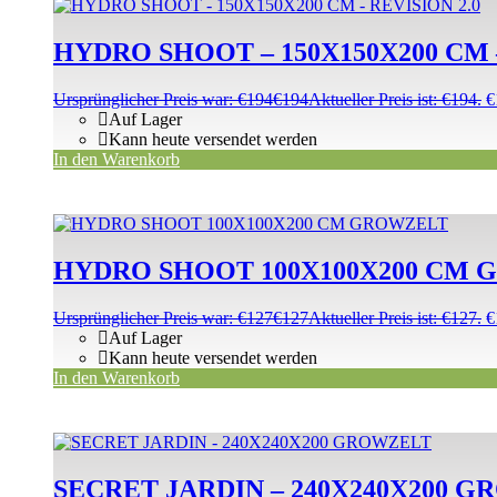
HYDRO SHOOT – 150X150X200 CM –
Ursprünglicher Preis war: €194
€
194
Aktueller Preis ist: €194.
€
Auf Lager
Kann heute versendet werden
In den Warenkorb
HYDRO SHOOT 100X100X200 CM
Ursprünglicher Preis war: €127
€
127
Aktueller Preis ist: €127.
€
Auf Lager
Kann heute versendet werden
In den Warenkorb
SECRET JARDIN – 240X240X200 