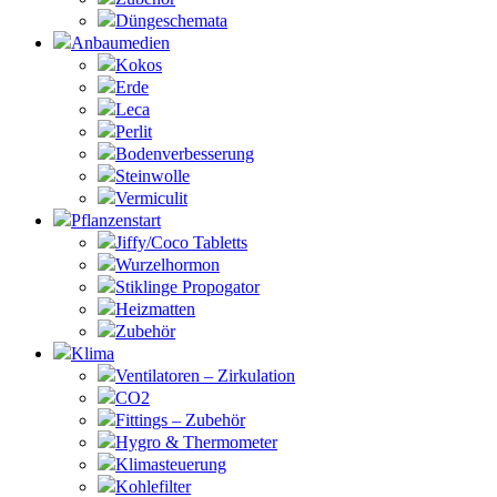
Düngeschemata
Anbaumedien
Kokos
Erde
Leca
Perlit
Bodenverbesserung
Steinwolle
Vermiculit
Pflanzenstart
Jiffy/Coco Tabletts
Wurzelhormon
Stiklinge Propogator
Heizmatten
Zubehör
Klima
Ventilatoren – Zirkulation
CO2
Fittings – Zubehör
Hygro & Thermometer
Klimasteuerung
Kohlefilter