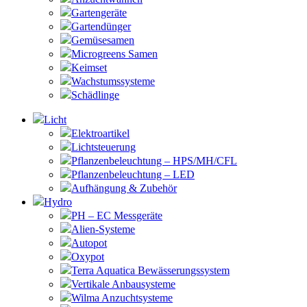
Gartengeräte
Gartendünger
Gemüsesamen
Microgreens Samen
Keimset
Wachstumssysteme
Schädlinge
Licht
Elektroartikel
Lichtsteuerung
Pflanzenbeleuchtung – HPS/MH/CFL
Pflanzenbeleuchtung – LED
Aufhängung & Zubehör
Hydro
PH – EC Messgeräte
Alien-Systeme
Autopot
Oxypot
Terra Aquatica Bewässerungssystem
Vertikale Anbausysteme
Wilma Anzuchtsysteme