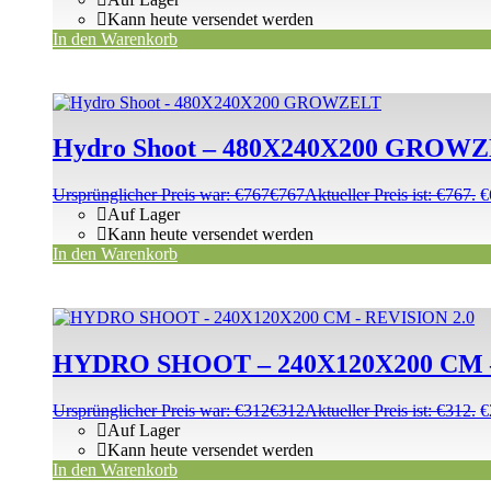
Kann heute versendet werden
In den Warenkorb
Hydro Shoot – 480X240X200 GROW
Ursprünglicher Preis war: €767
€
767
Aktueller Preis ist: €767.
€
Auf Lager
Kann heute versendet werden
In den Warenkorb
HYDRO SHOOT – 240X120X200 CM –
Ursprünglicher Preis war: €312
€
312
Aktueller Preis ist: €312.
€
Auf Lager
Kann heute versendet werden
In den Warenkorb