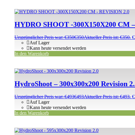
HYDRO SHOOT -300X150X200 CM – 
Ursprünglicher Preis war: €350
€
350
Aktueller Preis ist: €350.
€
Auf Lager
Kann heute versendet werden
In den Warenkorb
HydroShoot – 300x300x200 Revision 2.
Ursprünglicher Preis war: €493
€
493
Aktueller Preis ist: €493.
€
Auf Lager
Kann heute versendet werden
In den Warenkorb