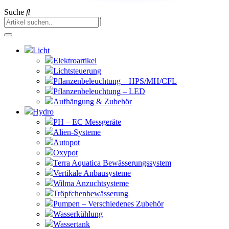
Suche
Licht
Elektroartikel
Lichtsteuerung
Pflanzenbeleuchtung – HPS/MH/CFL
Pflanzenbeleuchtung – LED
Aufhängung & Zubehör
Hydro
PH – EC Messgeräte
Alien-Systeme
Autopot
Oxypot
Terra Aquatica Bewässerungssystem
Vertikale Anbausysteme
Wilma Anzuchtsysteme
Tröpfchenbewässerung
Pumpen – Verschiedenes Zubehör
Wasserkühlung
Wassertank