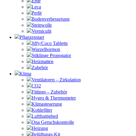
Erde
Leca
Perlit
Bodenverbesserung
Steinwolle
Vermiculit
Pflanzenstart
Jiffy/Coco Tabletts
Wurzelhormon
Stiklinge Propogator
Heizmatten
Zubehör
Klima
Ventilatoren – Zirkulation
CO2
Fittings – Zubehör
Hygro & Thermometer
Klimasteuerung
Kohlefilter
Luftfugtighed
Ona Geruchskontrolle
Heizung
Belüftungs-Kit