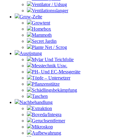
Ventilator / Udsug
Ventilationsslanger
Grow-Zelte
Growtent
Homebox
Mammoth
Secret Jardin
Plante Net / Scrog
Ausrüstung
Mylar Und Teichfolie
Messtechnik Usw.
PH- Und EC-Messgeräte
Töpfe – Untersetzer
Pflanzenstütze
Schädlingsbekämpfung
Taschen
Nachbehandlung
Extraktion
Boveda/Integra
Geruchsentferner
Mikroskop
Aufbewahrung