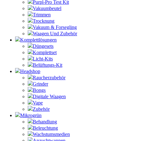
Purpl-Pro Test Kit
Vakuumbeutel
Trimmen
Trocknung
Vakuum & Forsegling
Waagen Und Zubehör
Komplettlösungen
Düngesets
Komplettset
Licht-Kits
Belüftungs-Kit
Headshop
Raucherzubehör
Grinder
Bongs
Digitale Waagen
Vape
Zubehör
Mikrogrün
Behandlung
Beleuchtung
Wachstumsmedien
Anzuchtwannen