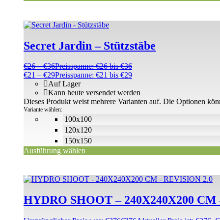
Secret Jardin – Stützstäbe
€
26
–
€
36
Preisspanne: €26 bis €36
€
21
–
€
29
Preisspanne: €21 bis €29
Auf Lager
Kann heute versendet werden
Dieses Produkt weist mehrere Varianten auf. Die Optionen kön
Variante wählen:
100x100
120x120
150x150
Ausführung wählen
HYDRO SHOOT – 240X240X200 CM –