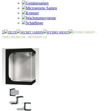
Gemüsesamen
Microgreens Samen
Keimset
Wachstumssysteme
Schädlinge
ZELTE
SECRET JARDIN
HYDRO SHOOT
HYDRO SHOOT –
150X150X200 CM – REVISION 2.0