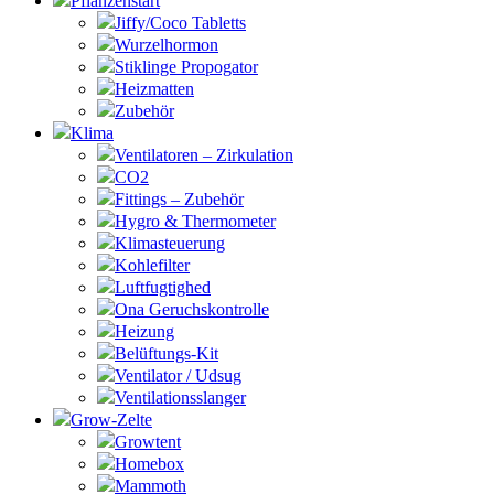
Pflanzenstart
Jiffy/Coco Tabletts
Wurzelhormon
Stiklinge Propogator
Heizmatten
Zubehör
Klima
Ventilatoren – Zirkulation
CO2
Fittings – Zubehör
Hygro & Thermometer
Klimasteuerung
Kohlefilter
Luftfugtighed
Ona Geruchskontrolle
Heizung
Belüftungs-Kit
Ventilator / Udsug
Ventilationsslanger
Grow-Zelte
Growtent
Homebox
Mammoth