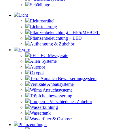
Schädlinge
Licht
Elektroartikel
Lichtsteuerung
Pflanzenbeleuchtung – HPS/MH/CFL
Pflanzenbeleuchtung – LED
Aufhängung & Zubehör
Hydro
PH – EC Messgeräte
Alien-Systeme
Autopot
Oxypot
Terra Aquatica Bewässerungssystem
Vertikale Anbausysteme
Wilma Anzuchtsysteme
Tröpfchenbewässerung
Pumpen – Verschiedenes Zubehör
Wasserkühlung
Wassertank
Wasserfilter & Osmose
Pflanzendünger