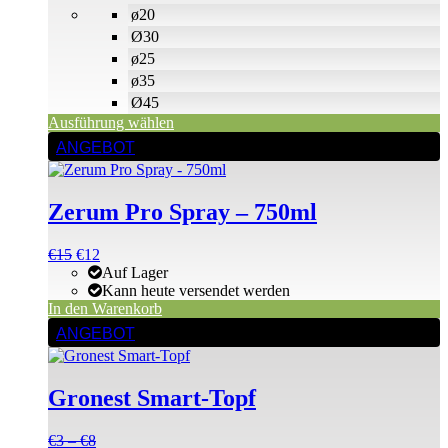
Produktseite
ø20
gewählt
Ø30
werden
ø25
ø35
Ø45
Ausführung wählen
ANGEBOT
Zerum Pro Spray – 750ml
Ursprünglicher
Aktueller
€
15
€
12
Preis
Preis
Auf Lager
war:
ist:
Kann heute versendet werden
€15
€15.
In den Warenkorb
Dieses
ANGEBOT
Produkt
weist
mehrere
Gronest Smart-Topf
Varianten
auf.
Die
Preisspanne:
€
3
–
€
8