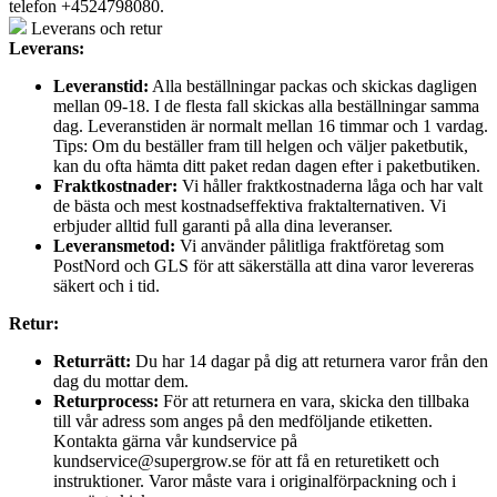
telefon +4524798080.
Leverans och retur
Leverans:
Leveranstid:
Alla beställningar packas och skickas dagligen
mellan 09-18. I de flesta fall skickas alla beställningar samma
dag. Leveranstiden är normalt mellan 16 timmar och 1 vardag.
Tips: Om du beställer fram till helgen och väljer paketbutik,
kan du ofta hämta ditt paket redan dagen efter i paketbutiken.
Fraktkostnader:
Vi håller fraktkostnaderna låga och har valt
de bästa och mest kostnadseffektiva fraktalternativen. Vi
erbjuder alltid full garanti på alla dina leveranser.
Leveransmetod:
Vi använder pålitliga fraktföretag som
PostNord och GLS för att säkerställa att dina varor levereras
säkert och i tid.
Retur:
Returrätt:
Du har 14 dagar på dig att returnera varor från den
dag du mottar dem.
Returprocess:
För att returnera en vara, skicka den tillbaka
till vår adress som anges på den medföljande etiketten.
Kontakta gärna vår kundservice på
kundservice@supergrow.se för att få en returetikett och
instruktioner. Varor måste vara i originalförpackning och i