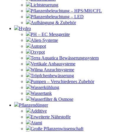
Lichtsteuerung
Pflanzenbeleuchtung – HPS/MH/CFL
Pflanzenbeleuchtung – LED
Aufhängung & Zubehör
Hydro
PH – EC Messgeräte
Alien-Systeme
Autopot
Oxypot
Terra Aquatica Bewässerungssystem
Vertikale Anbausysteme
Wilma Anzuchtsysteme
Tröpfchenbewässerung
Pumpen – Verschiedenes Zubehör
Wasserkühlung
Wassertank
Wasserfilter & Osmose
Pflanzendünger
Additive
Erweiterte Nährstoffe
Atami
Große Pflanzenwissenschaft