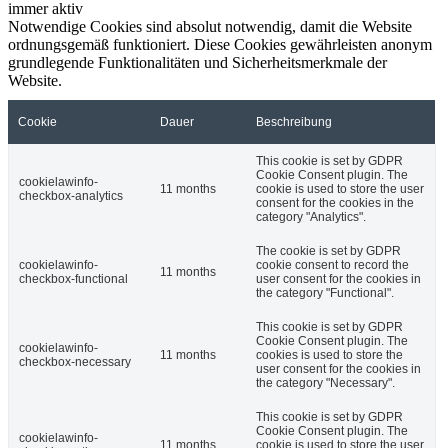
immer aktiv
Notwendige Cookies sind absolut notwendig, damit die Website
ordnungsgemäß funktioniert. Diese Cookies gewährleisten anonym
grundlegende Funktionalitäten und Sicherheitsmerkmale der
Website.
Cookie
Dauer
Beschreibung
This cookie is set by GDPR
Cookie Consent plugin. The
cookielawinfo-
11 months
cookie is used to store the user
checkbox-analytics
consent for the cookies in the
category "Analytics".
The cookie is set by GDPR
cookielawinfo-
cookie consent to record the
11 months
checkbox-functional
user consent for the cookies in
the category "Functional".
This cookie is set by GDPR
Cookie Consent plugin. The
cookielawinfo-
11 months
cookies is used to store the
checkbox-necessary
user consent for the cookies in
the category "Necessary".
This cookie is set by GDPR
Cookie Consent plugin. The
cookielawinfo-
11 months
cookie is used to store the user