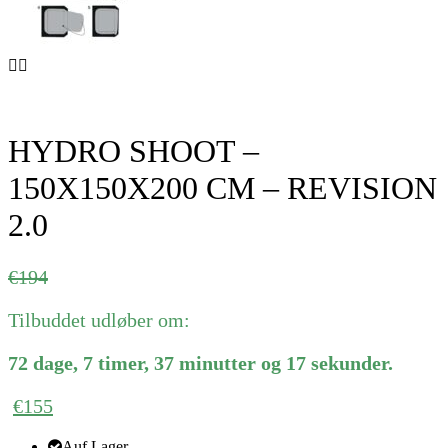
HYDRO SHOOT –
150X150X200 CM – REVISION
2.0
Ursprünglicher
Aktueller
€
194
Preis
Preis
Tilbuddet udløber om:
war:
ist:
€194
€194.
72
dage
,
7
timer
,
37
minutter
og
17
sekunder
.
€
155
Auf Lager