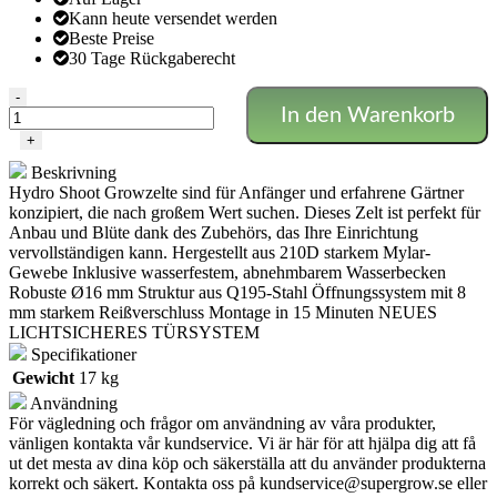
Kann heute versendet werden
Beste Preise
30 Tage Rückgaberecht
HYDRO
-
In den Warenkorb
SHOOT
-
+
150X150X200
Beskrivning
CM
Hydro Shoot Growzelte sind für Anfänger und erfahrene Gärtner
-
konzipiert, die nach großem Wert suchen. Dieses Zelt ist perfekt für
REVISION
Anbau und Blüte dank des Zubehörs, das Ihre Einrichtung
2.0
vervollständigen kann. Hergestellt aus 210D starkem Mylar-
Menge
Gewebe Inklusive wasserfestem, abnehmbarem Wasserbecken
Robuste Ø16 mm Struktur aus Q195-Stahl Öffnungssystem mit 8
mm starkem Reißverschluss Montage in 15 Minuten NEUES
LICHTSICHERES TÜRSYSTEM
Specifikationer
Gewicht
17 kg
Användning
För vägledning och frågor om användning av våra produkter,
vänligen kontakta vår kundservice. Vi är här för att hjälpa dig att få
ut det mesta av dina köp och säkerställa att du använder produkterna
korrekt och säkert. Kontakta oss på
kundservice@supergrow.se
eller