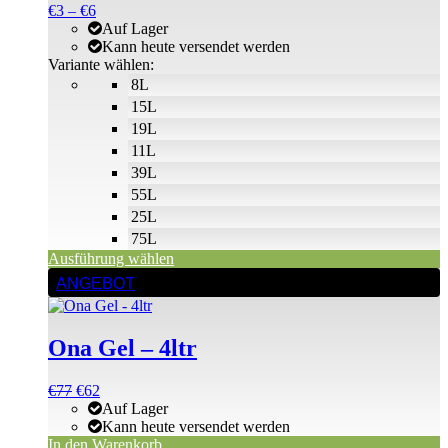
Optionen
€3
Preisspanne:
€
3
–
€
6
können
bis
€3
Auf Lager
auf
€8
bis
Kann heute versendet werden
der
€6
Variante wählen:
Produktseite
8L
gewählt
15L
werden
19L
11L
39L
55L
25L
75L
Ausführung wählen
ANGEBOT
Ona Gel – 4ltr
Ursprünglicher
Aktueller
€
77
€
62
Preis
Preis
Auf Lager
war:
ist:
Kann heute versendet werden
€77
€77.
In den Warenkorb