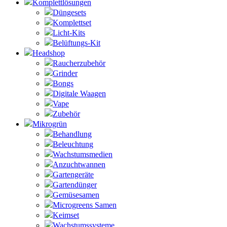
Komplettlösungen
Düngesets
Komplettset
Licht-Kits
Belüftungs-Kit
Headshop
Raucherzubehör
Grinder
Bongs
Digitale Waagen
Vape
Zubehör
Mikrogrün
Behandlung
Beleuchtung
Wachstumsmedien
Anzuchtwannen
Gartengeräte
Gartendünger
Gemüsesamen
Microgreens Samen
Keimset
Wachstumssysteme