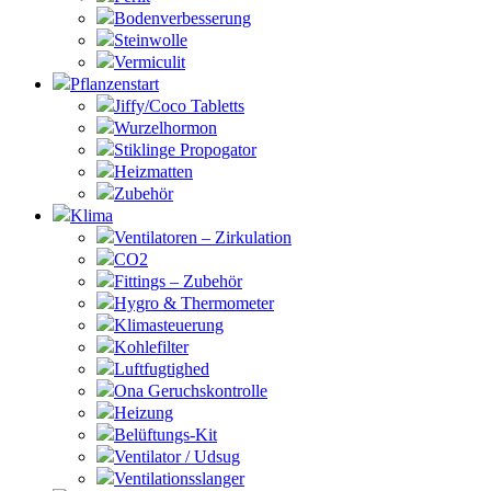
Bodenverbesserung
Steinwolle
Vermiculit
Pflanzenstart
Jiffy/Coco Tabletts
Wurzelhormon
Stiklinge Propogator
Heizmatten
Zubehör
Klima
Ventilatoren – Zirkulation
CO2
Fittings – Zubehör
Hygro & Thermometer
Klimasteuerung
Kohlefilter
Luftfugtighed
Ona Geruchskontrolle
Heizung
Belüftungs-Kit
Ventilator / Udsug
Ventilationsslanger