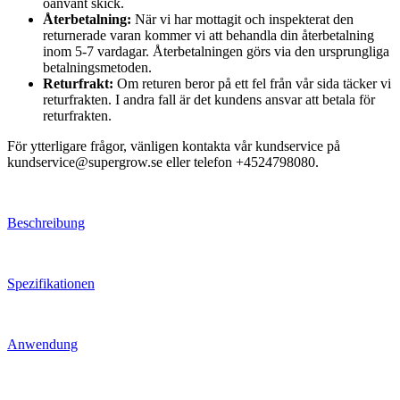
oanvänt skick.
Återbetalning:
När vi har mottagit och inspekterat den
returnerade varan kommer vi att behandla din återbetalning
inom 5-7 vardagar. Återbetalningen görs via den ursprungliga
betalningsmetoden.
Returfrakt:
Om returen beror på ett fel från vår sida täcker vi
returfrakten. I andra fall är det kundens ansvar att betala för
returfrakten.
För ytterligare frågor, vänligen kontakta vår kundservice på
kundservice@supergrow.se eller telefon +4524798080.
Beschreibung
Spezifikationen
Anwendung