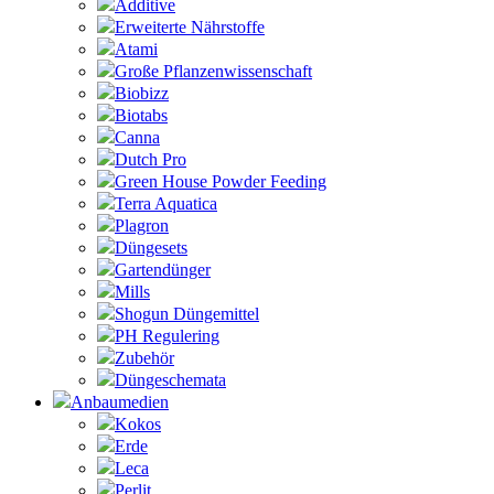
Additive
Erweiterte Nährstoffe
Atami
Große Pflanzenwissenschaft
Biobizz
Biotabs
Canna
Dutch Pro
Green House Powder Feeding
Terra Aquatica
Plagron
Düngesets
Gartendünger
Mills
Shogun Düngemittel
PH Regulering
Zubehör
Düngeschemata
Anbaumedien
Kokos
Erde
Leca
Perlit