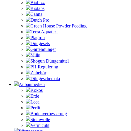
Biobizz
Biotabs
Canna
Dutch Pro
Green House Powder Feeding
Terra Aquatica
Plagron
Düngesets
Gartendünger
Mills
Shogun Düngemittel
PH Regulering
Zubehör
Düngeschemata
Anbaumedien
Kokos
Erde
Leca
Perlit
Bodenverbesserung
Steinwolle
Vermiculit