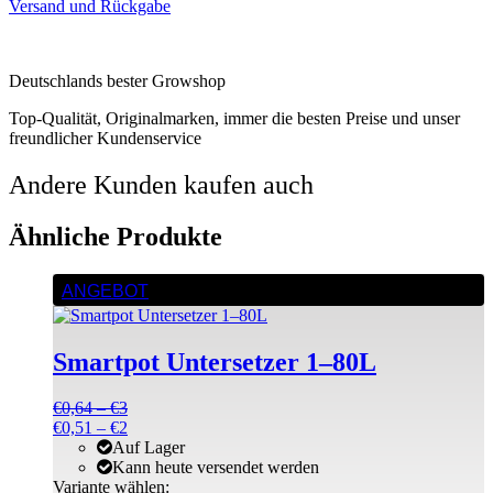
Versand und Rückgabe
Deutschlands bester Growshop
Top-Qualität, Originalmarken, immer die besten Preise und unser
freundlicher Kundenservice
Andere Kunden kaufen auch
Ähnliche Produkte
Dieses
ANGEBOT
Produkt
weist
mehrere
Smartpot Untersetzer 1–80L
Varianten
auf.
Die
Preisspanne:
€
0,64
–
€
3
Optionen
€0,64
Preisspanne:
€
0,51
–
€
2
können
bis
€0,51
Auf Lager
auf
€3
bis
Kann heute versendet werden
der
€2
Variante wählen: