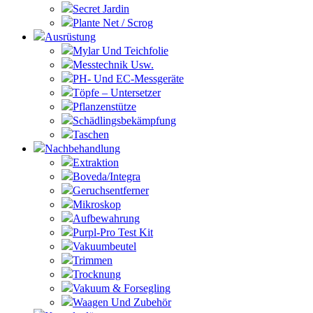
Secret Jardin
Plante Net / Scrog
Ausrüstung
Mylar Und Teichfolie
Messtechnik Usw.
PH- Und EC-Messgeräte
Töpfe – Untersetzer
Pflanzenstütze
Schädlingsbekämpfung
Taschen
Nachbehandlung
Extraktion
Boveda/Integra
Geruchsentferner
Mikroskop
Aufbewahrung
Purpl-Pro Test Kit
Vakuumbeutel
Trimmen
Trocknung
Vakuum & Forsegling
Waagen Und Zubehör