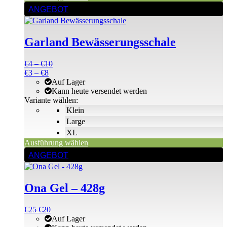
Dieses
ANGEBOT
Produkt
weist
mehrere
Garland Bewässerungsschale
Varianten
auf.
Die
Preisspanne:
€
4
–
€
10
Optionen
Preisspanne:
€4
€
3
–
€
8
können
€3
bis
Auf Lager
auf
bis
€10
Kann heute versendet werden
der
€8
Variante wählen:
Produktseite
Klein
gewählt
Large
werden
XL
Ausführung wählen
ANGEBOT
Ona Gel – 428g
Ursprünglicher
Aktueller
€
25
€
20
Preis
Preis
Auf Lager