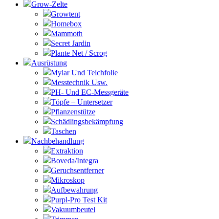
Grow-Zelte
Growtent
Homebox
Mammoth
Secret Jardin
Plante Net / Scrog
Ausrüstung
Mylar Und Teichfolie
Messtechnik Usw.
PH- Und EC-Messgeräte
Töpfe – Untersetzer
Pflanzenstütze
Schädlingsbekämpfung
Taschen
Nachbehandlung
Extraktion
Boveda/Integra
Geruchsentferner
Mikroskop
Aufbewahrung
Purpl-Pro Test Kit
Vakuumbeutel