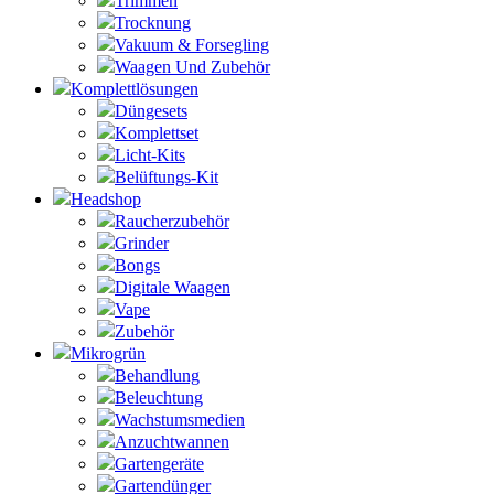
Trimmen
Trocknung
Vakuum & Forsegling
Waagen Und Zubehör
Komplettlösungen
Düngesets
Komplettset
Licht-Kits
Belüftungs-Kit
Headshop
Raucherzubehör
Grinder
Bongs
Digitale Waagen
Vape
Zubehör
Mikrogrün
Behandlung
Beleuchtung
Wachstumsmedien
Anzuchtwannen
Gartengeräte
Gartendünger