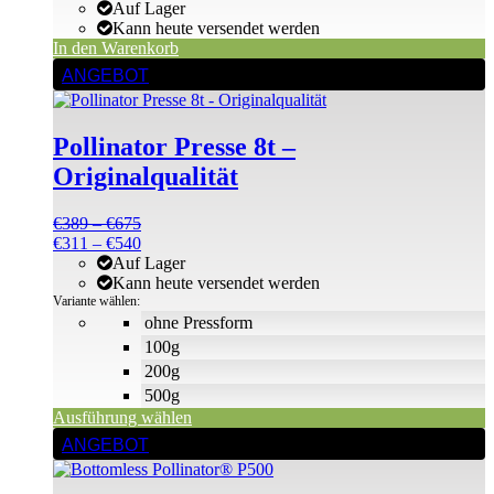
Preis
Preis
Auf Lager
war:
ist:
Kann heute versendet werden
€6
€6.
In den Warenkorb
Dieses
ANGEBOT
Produkt
weist
mehrere
Pollinator Presse 8t –
Varianten
auf.
Originalqualität
Die
Optionen
Preisspanne:
€
389
–
€
675
können
€389
Preisspanne:
€
311
–
€
540
auf
bis
€311
Auf Lager
der
€675
bis
Kann heute versendet werden
Produktseite
€540
Variante wählen:
gewählt
ohne Pressform
werden
100g
200g
500g
Ausführung wählen
ANGEBOT