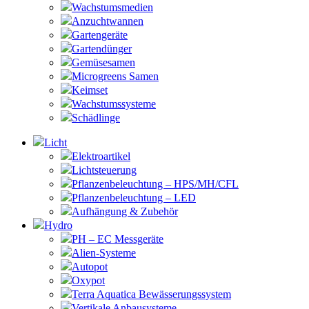
Wachstumsmedien
Anzuchtwannen
Gartengeräte
Gartendünger
Gemüsesamen
Microgreens Samen
Keimset
Wachstumssysteme
Schädlinge
Licht
Elektroartikel
Lichtsteuerung
Pflanzenbeleuchtung – HPS/MH/CFL
Pflanzenbeleuchtung – LED
Aufhängung & Zubehör
Hydro
PH – EC Messgeräte
Alien-Systeme
Autopot
Oxypot
Terra Aquatica Bewässerungssystem
Vertikale Anbausysteme