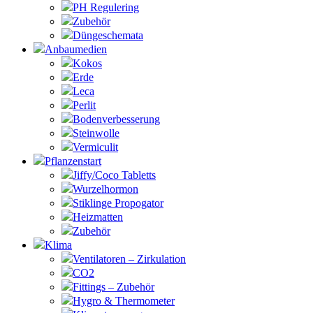
PH Regulering
Zubehör
Düngeschemata
Anbaumedien
Kokos
Erde
Leca
Perlit
Bodenverbesserung
Steinwolle
Vermiculit
Pflanzenstart
Jiffy/Coco Tabletts
Wurzelhormon
Stiklinge Propogator
Heizmatten
Zubehör
Klima
Ventilatoren – Zirkulation
CO2
Fittings – Zubehör
Hygro & Thermometer