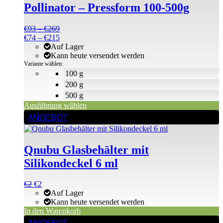
Pollinator – Pressform 100-500g
Varianten
auf.
Die
Preisspanne:
€
93
–
€
269
Optionen
€93
Preisspanne:
€
74
–
€
215
können
bis
€74
Auf Lager
auf
€269
bis
Kann heute versendet werden
der
€215
Variante wählen:
Produktseite
100 g
gewählt
200 g
werden
500 g
Ausführung wählen
ANGEBOT
Qnubu Glasbehälter mit
Silikondeckel 6 ml
Ursprünglicher
Aktueller
€
2
€
2
Preis
Preis
Auf Lager
war:
ist:
Kann heute versendet werden
€2
€2.
In den Warenkorb
Dieses