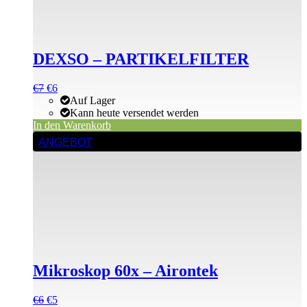
DEXSO – PARTIKELFILTER
Ursprünglicher
Aktueller
€
7
€
6
Preis
Preis
Auf Lager
war:
ist:
Kann heute versendet werden
€7
€7.
In den Warenkorb
ANGEBOT
Mikroskop 60x – Airontek
Ursprünglicher
Aktueller
€
6
€
5