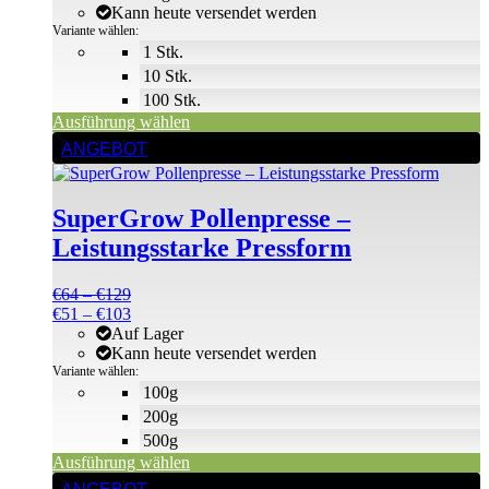
können
Kann heute versendet werden
auf
Variante wählen:
der
1 Stk.
Produktseite
10 Stk.
gewählt
100 Stk.
werden
Ausführung wählen
Dieses
ANGEBOT
Produkt
weist
mehrere
SuperGrow Pollenpresse –
Varianten
auf.
Leistungsstarke Pressform
Die
Optionen
Preisspanne:
€
64
–
€
129
können
€64
Preisspanne:
€
51
–
€
103
auf
bis
€51
Auf Lager
der
€129
bis
Kann heute versendet werden
Produktseite
€103
Variante wählen:
gewählt
100g
werden
200g
500g
Ausführung wählen