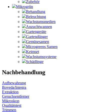
Zubehör
Mikrogrün
Behandlung
Beleuchtung
Wachstumsmedien
Anzuchtwannen
Gartengeräte
Gartendünger
Gemüsesamen
Microgreens Samen
Keimset
Wachstumssysteme
Schädlinge
Nachbehandlung
Aufbewahrung
Boveda/Integra
Extraktion
Geruchsentferner
Mikroskop
Qualitätstest
Trimmen