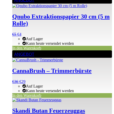
ANGEBOT
Qnubo Extraktionspapier 30 cm (5 m
Rolle)
Ursprünglicher
Aktueller
€
5
€
4
Preis
Preis
Auf Lager
war:
ist:
Kann heute versendet werden
€5
€5.
In den Warenkorb
ANGEBOT
CannaBrush – Trimmerbürste
Ursprünglicher
Aktueller
€
36
€
29
Preis
Preis
Auf Lager
war:
ist:
Kann heute versendet werden
€36
€36.
In den Warenkorb
Dieses
Produkt
weist
Skandi Butan Feuerzeuggas
mehrere