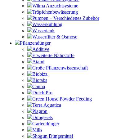
Wilma Anzuchtsysteme
Tröpfchenbewässerung
Pumpen – Verschiedenes Zubehör
Wasserkühlung
Wassertank
Wasserfilter & Osmose
Pflanzendünger
Additive
Erweiterte Nährstoffe
Atami
Große Pflanzenwissenschaft
Biobizz
Biotabs
Canna
Dutch Pro
Green House Powder Feeding
Terra Aquatica
Plagron
Düngesets
Gartendünger
Mills
Shogun Düngemittel