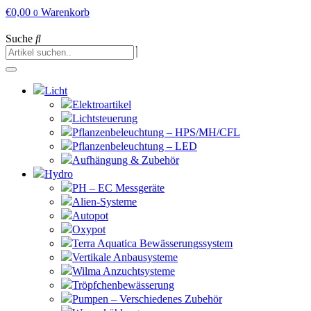
€
0,00
Warenkorb
0
Suche
Licht
Elektroartikel
Lichtsteuerung
Pflanzenbeleuchtung – HPS/MH/CFL
Pflanzenbeleuchtung – LED
Aufhängung & Zubehör
Hydro
PH – EC Messgeräte
Alien-Systeme
Autopot
Oxypot
Terra Aquatica Bewässerungssystem
Vertikale Anbausysteme
Wilma Anzuchtsysteme
Tröpfchenbewässerung
Pumpen – Verschiedenes Zubehör