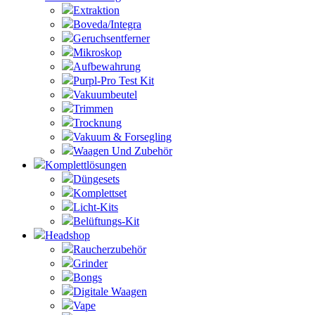
Extraktion
Boveda/Integra
Geruchsentferner
Mikroskop
Aufbewahrung
Purpl-Pro Test Kit
Vakuumbeutel
Trimmen
Trocknung
Vakuum & Forsegling
Waagen Und Zubehör
Komplettlösungen
Düngesets
Komplettset
Licht-Kits
Belüftungs-Kit
Headshop
Raucherzubehör
Grinder
Bongs
Digitale Waagen
Vape