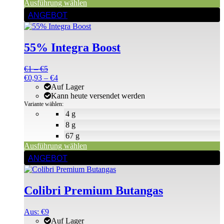
Ausführung wählen
Dieses
ANGEBOT
Produkt
weist
mehrere
55% Integra Boost
Varianten
auf.
Die
Preisspanne:
€
1
–
€
5
Optionen
€1
Preisspanne:
€
0,93
–
€
4
können
bis
€0,93
Auf Lager
auf
€5
bis
Kann heute versendet werden
der
€4
Variante wählen:
Produktseite
4 g
gewählt
8 g
werden
67 g
Ausführung wählen
Dieses
ANGEBOT
Produkt
weist
mehrere
Colibri Premium Butangas
Varianten
auf.
Die
Aus:
€
9
Optionen
Auf Lager