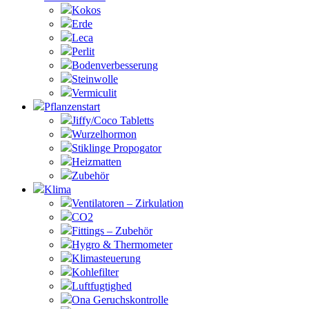
Kokos
Erde
Leca
Perlit
Bodenverbesserung
Steinwolle
Vermiculit
Pflanzenstart
Jiffy/Coco Tabletts
Wurzelhormon
Stiklinge Propogator
Heizmatten
Zubehör
Klima
Ventilatoren – Zirkulation
CO2
Fittings – Zubehör
Hygro & Thermometer
Klimasteuerung
Kohlefilter
Luftfugtighed
Ona Geruchskontrolle