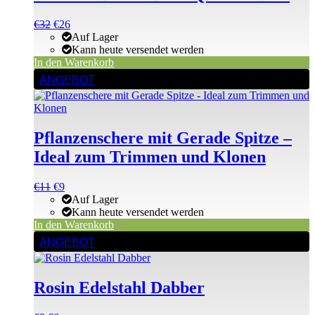
Ursprünglicher
Aktueller
€
32
€
26
Preis
Preis
Auf Lager
war:
ist:
Kann heute versendet werden
€49
€32.
In den Warenkorb
ANGEBOT
Pflanzenschere mit Gerade Spitze –
Ideal zum Trimmen und Klonen
Ursprünglicher
Aktueller
€
11
€
9
Preis
Preis
Auf Lager
war:
ist:
Kann heute versendet werden
€11
€11.
In den Warenkorb
ANGEBOT
Rosin Edelstahl Dabber