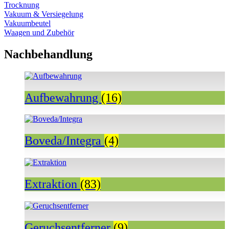
Trocknung
Vakuum & Versiegelung
Vakuumbeutel
Waagen und Zubehör
Nachbehandlung
Aufbewahrung
(16)
Boveda/Integra
(4)
Extraktion
(83)
Geruchsentferner
(9)