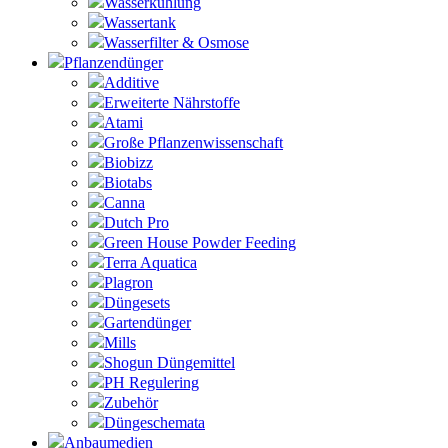
Wasserkühlung
Wassertank
Wasserfilter & Osmose
Pflanzendünger
Additive
Erweiterte Nährstoffe
Atami
Große Pflanzenwissenschaft
Biobizz
Biotabs
Canna
Dutch Pro
Green House Powder Feeding
Terra Aquatica
Plagron
Düngesets
Gartendünger
Mills
Shogun Düngemittel
PH Regulering
Zubehör
Düngeschemata
Anbaumedien