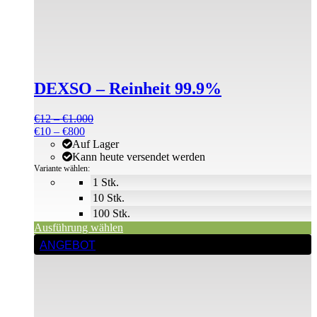
Varianten
auf.
Die
Optionen
können
auf
der
DEXSO – Reinheit 99.9%
Produktseite
gewählt
werden
Preisspanne:
€
12
–
€
1.000
Preisspanne:
€12
€
10
–
€
800
€10
bis
Auf Lager
bis
€1.000
Kann heute versendet werden
€800
Variante wählen:
1 Stk.
10 Stk.
100 Stk.
Ausführung wählen
ANGEBOT