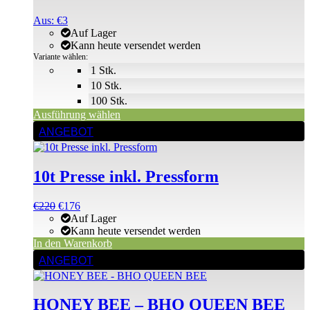
Varianten
Aus:
€
3
auf.
Auf Lager
Die
Kann heute versendet werden
Optionen
Variante wählen:
können
1 Stk.
auf
10 Stk.
der
Produktseite
100 Stk.
gewählt
Ausführung wählen
werden
ANGEBOT
10t Presse inkl. Pressform
Ursprünglicher
Aktueller
€
220
€
176
Preis
Preis
Auf Lager
war:
ist:
Kann heute versendet werden
€220
€220.
In den Warenkorb
ANGEBOT
HONEY BEE – BHO QUEEN BEE