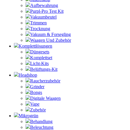
Aufbewahrung
Purpl-Pro Test Kit
Vakuumbeutel
Trimmen
Trocknung
Vakuum & Forsegling
Waagen Und Zubehör
Komplettlösungen
Düngesets
Komplettset
Licht-Kits
Belüftungs-Kit
Headshop
Raucherzubehör
Grinder
Bongs
Digitale Waagen
Vape
Zubehör
Mikrogrün
Behandlung
Beleuchtung