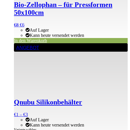
Bio-Zellophan – für Pressformen
50x100cm
Ursprünglicher
Aktueller
€
8
€
6
Preis
Preis
Auf Lager
war:
ist:
Kann heute versendet werden
€8
€8.
In den Warenkorb
Dieses
ANGEBOT
Produkt
weist
mehrere
Varianten
auf.
Die
Optionen
können
auf
der
Qnubu Silikonbehälter
Produktseite
gewählt
werden
Preisspanne:
€
1
–
€
3
€1
Auf Lager
bis
Kann heute versendet werden
€3
Variante wählen: