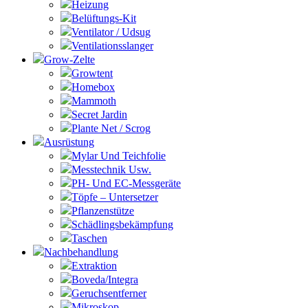
Heizung
Belüftungs-Kit
Ventilator / Udsug
Ventilationsslanger
Grow-Zelte
Growtent
Homebox
Mammoth
Secret Jardin
Plante Net / Scrog
Ausrüstung
Mylar Und Teichfolie
Messtechnik Usw.
PH- Und EC-Messgeräte
Töpfe – Untersetzer
Pflanzenstütze
Schädlingsbekämpfung
Taschen
Nachbehandlung
Extraktion
Boveda/Integra
Geruchsentferner
Mikroskop