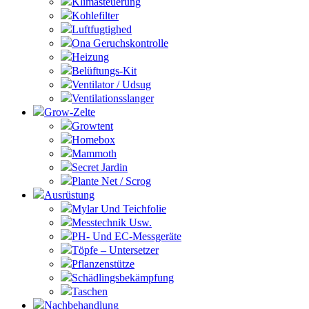
Klimasteuerung
Kohlefilter
Luftfugtighed
Ona Geruchskontrolle
Heizung
Belüftungs-Kit
Ventilator / Udsug
Ventilationsslanger
Grow-Zelte
Growtent
Homebox
Mammoth
Secret Jardin
Plante Net / Scrog
Ausrüstung
Mylar Und Teichfolie
Messtechnik Usw.
PH- Und EC-Messgeräte
Töpfe – Untersetzer
Pflanzenstütze
Schädlingsbekämpfung
Taschen
Nachbehandlung