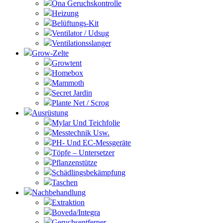
Ona Geruchskontrolle
Heizung
Belüftungs-Kit
Ventilator / Udsug
Ventilationsslanger
Grow-Zelte
Growtent
Homebox
Mammoth
Secret Jardin
Plante Net / Scrog
Ausrüstung
Mylar Und Teichfolie
Messtechnik Usw.
PH- Und EC-Messgeräte
Töpfe – Untersetzer
Pflanzenstütze
Schädlingsbekämpfung
Taschen
Nachbehandlung
Extraktion
Boveda/Integra
Geruchsentferner