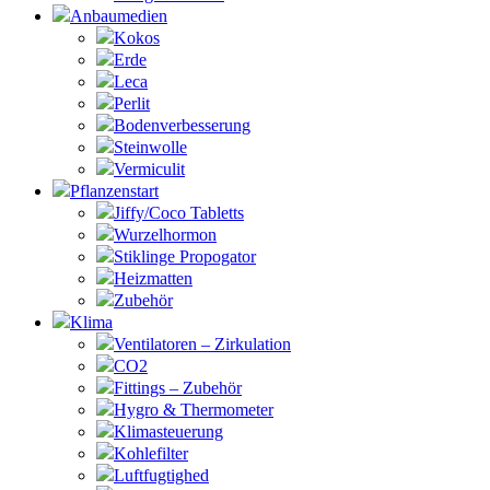
Anbaumedien
Kokos
Erde
Leca
Perlit
Bodenverbesserung
Steinwolle
Vermiculit
Pflanzenstart
Jiffy/Coco Tabletts
Wurzelhormon
Stiklinge Propogator
Heizmatten
Zubehör
Klima
Ventilatoren – Zirkulation
CO2
Fittings – Zubehör
Hygro & Thermometer
Klimasteuerung
Kohlefilter
Luftfugtighed