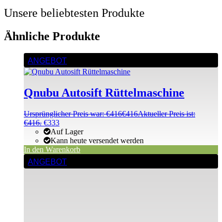
Unsere beliebtesten Produkte
Ähnliche Produkte
ANGEBOT
Qnubu Autosift Rüttelmaschine
Ursprünglicher Preis war: €416
€
416
Aktueller Preis ist:
€416.
€
333
Auf Lager
Kann heute versendet werden
In den Warenkorb
ANGEBOT