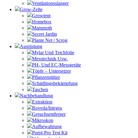
Ventilationsslanger
Grow-Zelte
Growtent
Homebox
Mammoth
Secret Jardin
Plante Net / Scrog
Ausrüstung
Mylar Und Teichfolie
Messtechnik Usw.
PH- Und EC-Messgeräte
Töpfe – Untersetzer
Pflanzenstütze
Schädlingsbekämpfung
Taschen
Nachbehandlung
Extraktion
Boveda/Integra
Geruchsentferner
Mikroskop
Aufbewahrung
Purpl-Pro Test Kit