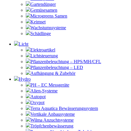
Gartendünger
Gemüsesamen
Microgreens Samen
Keimset
Wachstumssysteme
Schädlinge
Licht
Elektroartikel
Lichtsteuerung
Pflanzenbeleuchtung – HPS/MH/CFL
Pflanzenbeleuchtung – LED
Aufhängung & Zubehör
Hydro
PH – EC Messgeräte
Alien-Systeme
Autopot
Oxypot
Terra Aquatica Bewässerungssystem
Vertikale Anbausysteme
Wilma Anzuchtsysteme
Tröpfchenbewässerung