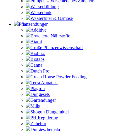
Pumpen – Verschiedenes Zubehör
Wasserkühlung
Wassertank
Wasserfilter & Osmose
Pflanzendünger
Additive
Erweiterte Nährstoffe
Atami
Große Pflanzenwissenschaft
Biobizz
Biotabs
Canna
Dutch Pro
Green House Powder Feeding
Terra Aquatica
Plagron
Düngesets
Gartendünger
Mills
Shogun Düngemittel
PH Regulering
Zubehör
Düngeschemata