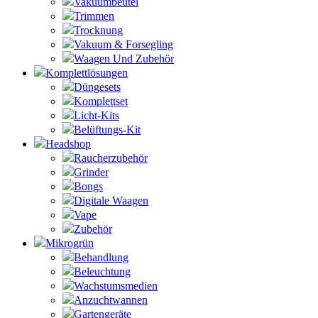
Vakuumbeutel
Trimmen
Trocknung
Vakuum & Forsegling
Waagen Und Zubehör
Komplettlösungen
Düngesets
Komplettset
Licht-Kits
Belüftungs-Kit
Headshop
Raucherzubehör
Grinder
Bongs
Digitale Waagen
Vape
Zubehör
Mikrogrün
Behandlung
Beleuchtung
Wachstumsmedien
Anzuchtwannen
Gartengeräte