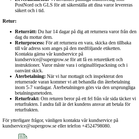
PostNord och GLS för att säkerställa att dina varor levereras
säkert och i tid.
Retur:
Returrätt:
Du har 14 dagar på dig att returnera varor från den
dag du mottar dem.
Returprocess:
För att returnera en vara, skicka den tillbaka
till vår adress som anges på den medföljande etiketten.
Kontakta gärna vår kundservice på
kundservice@supergrow.se för att få en returetikett och
instruktioner. Varor måste vara i originalförpackning och i
oanvänt skick.
Återbetalning:
När vi har mottagit och inspekterat den
returnerade varan kommer vi att behandla din återbetalning
inom 5-7 vardagar. Återbetalningen görs via den ursprungliga
betalningsmetoden.
Returfrakt:
Om returen beror på ett fel från vår sida täcker vi
returfrakten. I andra fall är det kundens ansvar att betala för
returfrakten.
För ytterligare frågor, vänligen kontakta vår kundservice på
kundservice@supergrow.se eller telefon +4524798080.