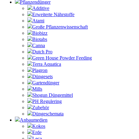
Pflanzendünger
Additive
Erweiterte Nährstoffe
Atami
Große Pflanzenwissenschaft
Biobizz
Biotabs
Canna
Dutch Pro
Green House Powder Feeding
Terra Aquatica
Plagron
Düngesets
Gartendünger
Mills
Shogun Düngemittel
PH Regulering
Zubehör
Düngeschemata
Anbaumedien
Kokos
Erde
Leca