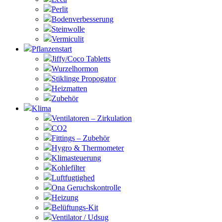
Perlit
Bodenverbesserung
Steinwolle
Vermiculit
Pflanzenstart
Jiffy/Coco Tabletts
Wurzelhormon
Stiklinge Propogator
Heizmatten
Zubehör
Klima
Ventilatoren – Zirkulation
CO2
Fittings – Zubehör
Hygro & Thermometer
Klimasteuerung
Kohlefilter
Luftfugtighed
Ona Geruchskontrolle
Heizung
Belüftungs-Kit
Ventilator / Udsug