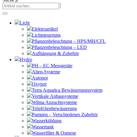
Licht
Elektroartikel
Lichtsteuerung
Pflanzenbeleuchtung – HPS/MH/CFL
Pflanzenbeleuchtung – LED
Aufhängung & Zubehör
Hydro
PH – EC Messgeräte
Alien-Systeme
Autopot
Oxypot
Terra Aquatica Bewässerungssystem
Vertikale Anbausysteme
Wilma Anzuchtsysteme
Tröpfchenbewässerung
Pumpen – Verschiedenes Zubehör
Wasserkühlung
Wassertank
Wasserfilter & Osmose