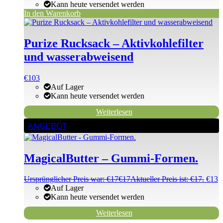
Kann heute versendet werden
In den Warenkorb
Purize Rucksack – Aktivkohlefilter
und wasserabweisend
€
103
Auf Lager
Kann heute versendet werden
Weiterlesen
ANGEBOT
MagicalButter – Gummi-Formen.
Ursprünglicher Preis war: €17
€
17
Aktueller Preis ist: €17.
€
13
Auf Lager
Kann heute versendet werden
Weiterlesen