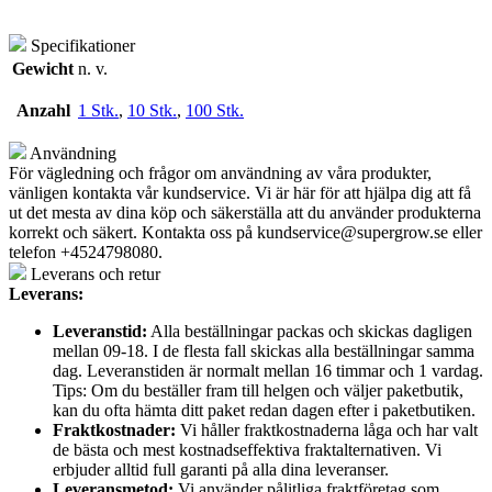
Specifikationer
Gewicht
n. v.
Anzahl
1 Stk.
,
10 Stk.
,
100 Stk.
Användning
För vägledning och frågor om användning av våra produkter,
vänligen kontakta vår kundservice. Vi är här för att hjälpa dig att få
ut det mesta av dina köp och säkerställa att du använder produkterna
korrekt och säkert. Kontakta oss på
kundservice@supergrow.se
eller
telefon +4524798080.
Leverans och retur
Leverans:
Leveranstid:
Alla beställningar packas och skickas dagligen
mellan 09-18. I de flesta fall skickas alla beställningar samma
dag. Leveranstiden är normalt mellan 16 timmar och 1 vardag.
Tips: Om du beställer fram till helgen och väljer paketbutik,
kan du ofta hämta ditt paket redan dagen efter i paketbutiken.
Fraktkostnader:
Vi håller fraktkostnaderna låga och har valt
de bästa och mest kostnadseffektiva fraktalternativen. Vi
erbjuder alltid full garanti på alla dina leveranser.
Leveransmetod:
Vi använder pålitliga fraktföretag som