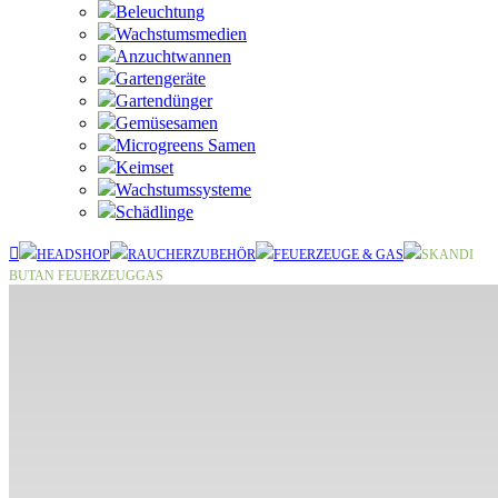
Beleuchtung
Wachstumsmedien
Anzuchtwannen
Gartengeräte
Gartendünger
Gemüsesamen
Microgreens Samen
Keimset
Wachstumssysteme
Schädlinge
HEADSHOP
RAUCHERZUBEHÖR
FEUERZEUGE & GAS
SKANDI
BUTAN FEUERZEUGGAS