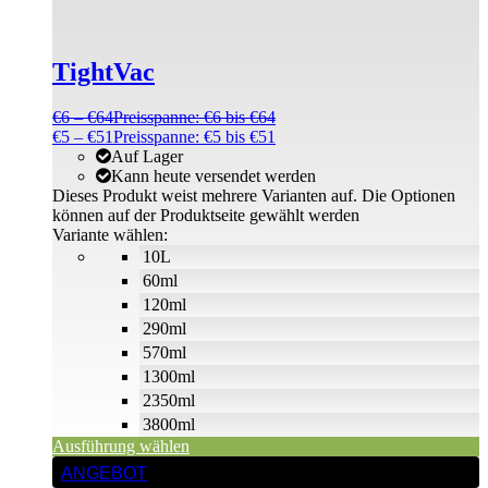
TightVac
€
6
–
€
64
Preisspanne: €6 bis €64
€
5
–
€
51
Preisspanne: €5 bis €51
Auf Lager
Kann heute versendet werden
Dieses Produkt weist mehrere Varianten auf. Die Optionen
können auf der Produktseite gewählt werden
Variante wählen:
10L
60ml
120ml
290ml
570ml
1300ml
2350ml
3800ml
Ausführung wählen
ANGEBOT