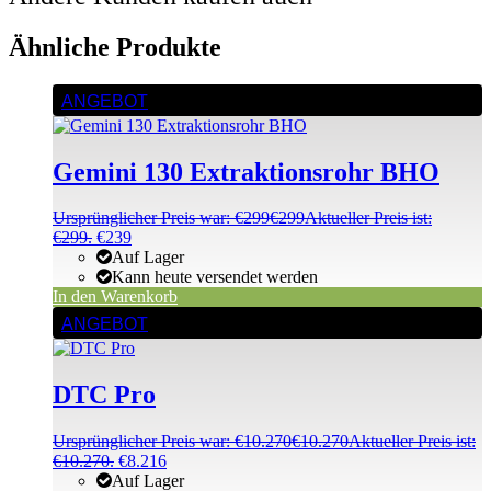
Ähnliche Produkte
ANGEBOT
Gemini 130 Extraktionsrohr BHO
Ursprünglicher Preis war: €299
€
299
Aktueller Preis ist:
€299.
€
239
Auf Lager
Kann heute versendet werden
In den Warenkorb
ANGEBOT
DTC Pro
Ursprünglicher Preis war: €10.270
€
10.270
Aktueller Preis ist:
€10.270.
€
8.216
Auf Lager