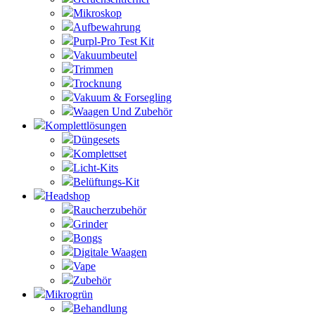
Mikroskop
Aufbewahrung
Purpl-Pro Test Kit
Vakuumbeutel
Trimmen
Trocknung
Vakuum & Forsegling
Waagen Und Zubehör
Komplettlösungen
Düngesets
Komplettset
Licht-Kits
Belüftungs-Kit
Headshop
Raucherzubehör
Grinder
Bongs
Digitale Waagen
Vape
Zubehör
Mikrogrün
Behandlung