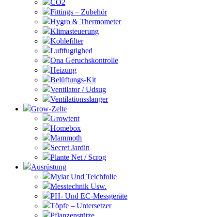
CO2
Fittings – Zubehör
Hygro & Thermometer
Klimasteuerung
Kohlefilter
Luftfugtighed
Ona Geruchskontrolle
Heizung
Belüftungs-Kit
Ventilator / Udsug
Ventilationsslanger
Grow-Zelte
Growtent
Homebox
Mammoth
Secret Jardin
Plante Net / Scrog
Ausrüstung
Mylar Und Teichfolie
Messtechnik Usw.
PH- Und EC-Messgeräte
Töpfe – Untersetzer
Pflanzenstütze