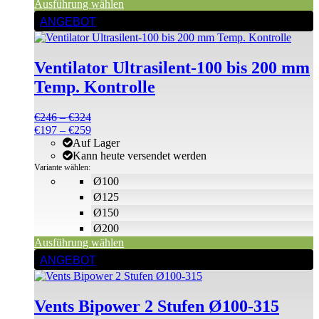
Ausführung wählen
Dieses
ANGEBOT
Produkt
weist
mehrere
Ventilator Ultrasilent-100 bis 200 mm
Varianten
auf.
Temp. Kontrolle
Die
Optionen
Preisspanne:
€
246
–
€
324
können
€246
Preisspanne:
€
197
–
€
259
auf
bis
€197
Auf Lager
der
€324
bis
Kann heute versendet werden
Produktseite
€259
Variante wählen:
gewählt
Ø100
werden
Ø125
Ø150
Ø200
Ausführung wählen
Dieses
ANGEBOT
Produkt
weist
mehrere
Vents Bipower 2 Stufen Ø100-315
Varianten
auf.