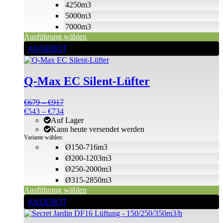
4250m3
5000m3
7000m3
Ausführung wählen
Dieses
ANGEBOT
Produkt
weist
mehrere
Q-Max EC Silent-Lüfter
Varianten
auf.
Die
Preisspanne:
€
679
–
€
917
Optionen
€679
Preisspanne:
€
543
–
€
734
können
bis
€543
Auf Lager
auf
€917
bis
Kann heute versendet werden
der
€734
Variante wählen:
Produktseite
Ø150-716m3
gewählt
Ø200-1203m3
werden
Ø250-2000m3
Ø315-2850m3
Ausführung wählen
ANGEBOT