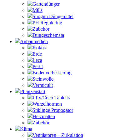
Gartendünger
Mills
Shogun Düngemittel
PH Regulering
Zubehör
Düngeschemata
Anbaumedien
Kokos
Erde
Leca
Perlit
Bodenverbesserung
Steinwolle
Vermiculit
Pflanzenstart
Jiffy/Coco Tabletts
Wurzelhormon
Stiklinge Propogator
Heizmatten
Zubehör
Klima
Ventilatoren – Zirkulation