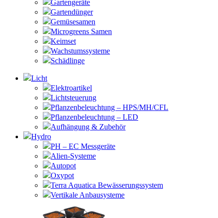
Gartengeräte
Gartendünger
Gemüsesamen
Microgreens Samen
Keimset
Wachstumssysteme
Schädlinge
Licht
Elektroartikel
Lichtsteuerung
Pflanzenbeleuchtung – HPS/MH/CFL
Pflanzenbeleuchtung – LED
Aufhängung & Zubehör
Hydro
PH – EC Messgeräte
Alien-Systeme
Autopot
Oxypot
Terra Aquatica Bewässerungssystem
Vertikale Anbausysteme