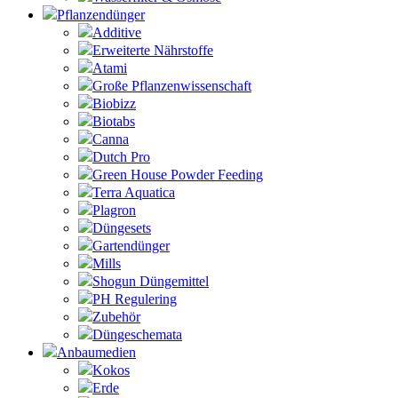
Pflanzendünger
Additive
Erweiterte Nährstoffe
Atami
Große Pflanzenwissenschaft
Biobizz
Biotabs
Canna
Dutch Pro
Green House Powder Feeding
Terra Aquatica
Plagron
Düngesets
Gartendünger
Mills
Shogun Düngemittel
PH Regulering
Zubehör
Düngeschemata
Anbaumedien
Kokos
Erde