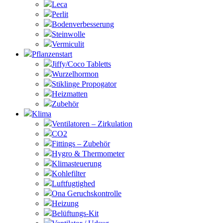
Leca
Perlit
Bodenverbesserung
Steinwolle
Vermiculit
Pflanzenstart
Jiffy/Coco Tabletts
Wurzelhormon
Stiklinge Propogator
Heizmatten
Zubehör
Klima
Ventilatoren – Zirkulation
CO2
Fittings – Zubehör
Hygro & Thermometer
Klimasteuerung
Kohlefilter
Luftfugtighed
Ona Geruchskontrolle
Heizung
Belüftungs-Kit