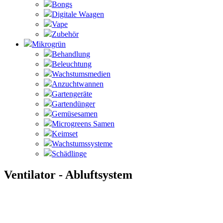
Bongs
Digitale Waagen
Vape
Zubehör
Mikrogrün
Behandlung
Beleuchtung
Wachstumsmedien
Anzuchtwannen
Gartengeräte
Gartendünger
Gemüsesamen
Microgreens Samen
Keimset
Wachstumssysteme
Schädlinge
Ventilator - Abluftsystem