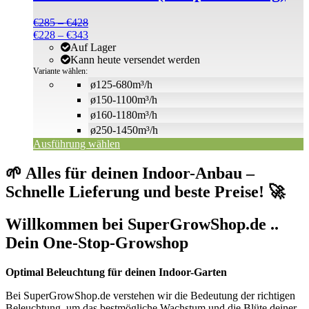
auf.
Die
Preisspanne:
€
285
–
€
428
Optionen
€285
Preisspanne:
€
228
–
€
343
können
bis
€228
Auf Lager
auf
€428
bis
Kann heute versendet werden
der
€343
Variante wählen:
Produktseite
ø125-680m³/h
gewählt
ø150-1100m³/h
werden
ø160-1180m³/h
ø250-1450m³/h
Ausführung wählen
🌱 Alles für deinen Indoor-Anbau –
Schnelle Lieferung und beste Preise! 🚀
Willkommen bei SuperGrowShop.de ..
Dein One-Stop-Growshop
Optimal Beleuchtung für deinen Indoor-Garten
Bei SuperGrowShop.de verstehen wir die Bedeutung der richtigen
Beleuchtung, um das bestmögliche Wachstum und die Blüte deiner