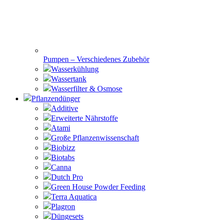
Pumpen – Verschiedenes Zubehör
Wasserkühlung
Wassertank
Wasserfilter & Osmose
Pflanzendünger
Additive
Erweiterte Nährstoffe
Atami
Große Pflanzenwissenschaft
Biobizz
Biotabs
Canna
Dutch Pro
Green House Powder Feeding
Terra Aquatica
Plagron
Düngesets