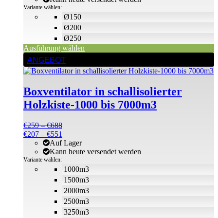
der
€207
Variante wählen:
Produktseite
Ø150
gewählt
Ø200
werden
Ø250
Ausführung wählen
Dieses
ANGEBOT
Produkt
weist
mehrere
Boxventilator in schallisolierter
Varianten
auf.
Holzkiste-1000 bis 7000m3
Die
Optionen
Preisspanne:
€
259
–
€
688
können
€259
Preisspanne:
€
207
–
€
551
auf
bis
€207
Auf Lager
der
€688
bis
Kann heute versendet werden
Produktseite
€551
Variante wählen:
gewählt
1000m3
werden
1500m3
2000m3
2500m3
3250m3