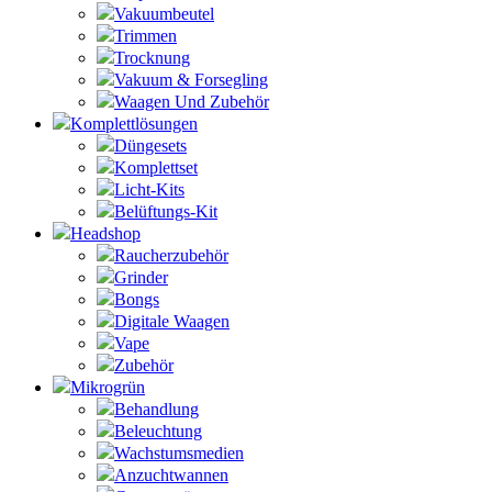
Vakuumbeutel
Trimmen
Trocknung
Vakuum & Forsegling
Waagen Und Zubehör
Komplettlösungen
Düngesets
Komplettset
Licht-Kits
Belüftungs-Kit
Headshop
Raucherzubehör
Grinder
Bongs
Digitale Waagen
Vape
Zubehör
Mikrogrün
Behandlung
Beleuchtung
Wachstumsmedien
Anzuchtwannen