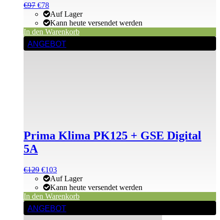
Ursprünglicher
Aktueller
€
97
€
78
Preis
Preis
Auf Lager
war:
ist:
Kann heute versendet werden
€97
€97.
In den Warenkorb
ANGEBOT
Prima Klima PK125 + GSE Digital
5A
Ursprünglicher
Aktueller
€
129
€
103
Preis
Preis
Auf Lager
war:
ist:
Kann heute versendet werden
€129
€129.
In den Warenkorb
ANGEBOT