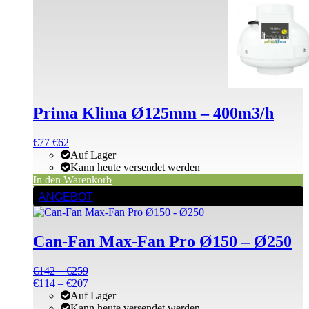
Prima Klima Ø125mm – 400m3/h
Ursprünglicher
Aktueller
€
77
€
62
Preis
Preis
Auf Lager
war:
ist:
Kann heute versendet werden
€77
€77.
In den Warenkorb
Dieses
ANGEBOT
Produkt
weist
mehrere
Can-Fan Max-Fan Pro Ø150 – Ø250
Varianten
auf.
Die
Preisspanne:
€
142
–
€
259
Optionen
€142
Preisspanne:
€
114
–
€
207
können
bis
€114
Auf Lager
auf
€259
bis
Kann heute versendet werden