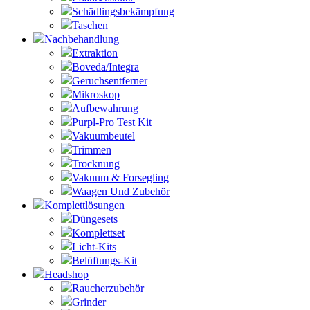
Schädlingsbekämpfung
Taschen
Nachbehandlung
Extraktion
Boveda/Integra
Geruchsentferner
Mikroskop
Aufbewahrung
Purpl-Pro Test Kit
Vakuumbeutel
Trimmen
Trocknung
Vakuum & Forsegling
Waagen Und Zubehör
Komplettlösungen
Düngesets
Komplettset
Licht-Kits
Belüftungs-Kit
Headshop
Raucherzubehör
Grinder