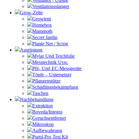
Ventilator / Udsug
Ventilationsslanger
Grow-Zelte
Growtent
Homebox
Mammoth
Secret Jardin
Plante Net / Scrog
Ausrüstung
Mylar Und Teichfolie
Messtechnik Usw.
PH- Und EC-Messgeräte
Töpfe – Untersetzer
Pflanzenstütze
Schädlingsbekämpfung
Taschen
Nachbehandlung
Extraktion
Boveda/Integra
Geruchsentferner
Mikroskop
Aufbewahrung
Purpl-Pro Test Kit