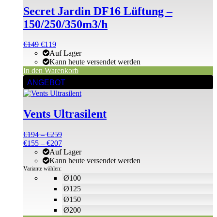
Secret Jardin DF16 Lüftung –
150/250/350m3/h
Ursprünglicher
Aktueller
€
149
€
119
Preis
Preis
Auf Lager
war:
ist:
Kann heute versendet werden
€149
€149.
In den Warenkorb
Dieses
ANGEBOT
Produkt
weist
mehrere
Vents Ultrasilent
Varianten
auf.
Die
Preisspanne:
€
194
–
€
259
Optionen
€194
Preisspanne:
€
155
–
€
207
können
bis
€155
Auf Lager
auf
€259
bis
Kann heute versendet werden
der
€207
Variante wählen:
Produktseite
Ø100
gewählt
Ø125
werden
Ø150
Ø200