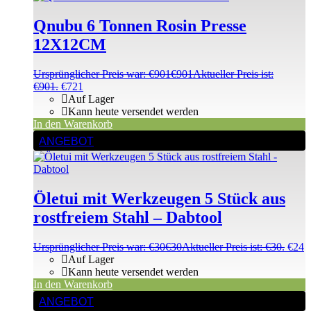
Qnubu 6 Tonnen Rosin Presse
12X12CM
Ursprünglicher Preis war: €901
€
901
Aktueller Preis ist:
€901.
€
721
Auf Lager
Kann heute versendet werden
In den Warenkorb
ANGEBOT
Öletui mit Werkzeugen 5 Stück aus
rostfreiem Stahl – Dabtool
Ursprünglicher Preis war: €30
€
30
Aktueller Preis ist: €30.
€
24
Auf Lager
Kann heute versendet werden
In den Warenkorb
ANGEBOT