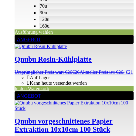
70u
90u
120u
160u
Ausführung wählen
ANGEBOT
Qnubu Rosin-Kühlplatte
Ursprünglicher Preis war: €26
€
26
Aktueller Preis ist: €26.
€
21
Auf Lager
Kann heute versendet werden
In den Warenkorb
ANGEBOT
Qnubu vorgeschnittenes Papier
Extraktion 10x10cm 100 Stück