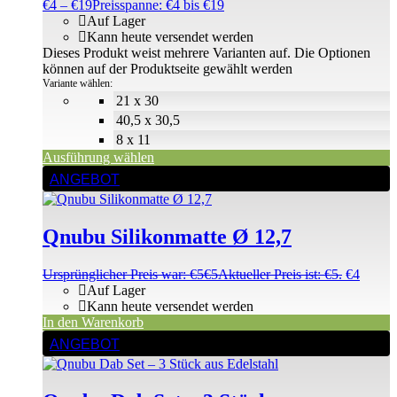
€
4
–
€
19
Preisspanne: €4 bis €19
Auf Lager
Kann heute versendet werden
Dieses Produkt weist mehrere Varianten auf. Die Optionen
können auf der Produktseite gewählt werden
Variante wählen:
21 x 30
40,5 x 30,5
8 x 11
Ausführung wählen
ANGEBOT
Qnubu Silikonmatte Ø 12,7
Ursprünglicher Preis war: €5
€
5
Aktueller Preis ist: €5.
€
4
Auf Lager
Kann heute versendet werden
In den Warenkorb
ANGEBOT