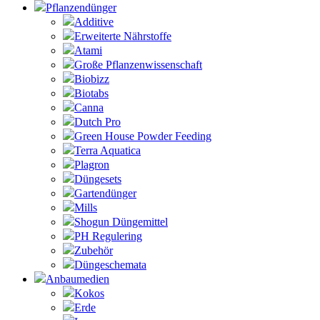
Pflanzendünger
Additive
Erweiterte Nährstoffe
Atami
Große Pflanzenwissenschaft
Biobizz
Biotabs
Canna
Dutch Pro
Green House Powder Feeding
Terra Aquatica
Plagron
Düngesets
Gartendünger
Mills
Shogun Düngemittel
PH Regulering
Zubehör
Düngeschemata
Anbaumedien
Kokos
Erde