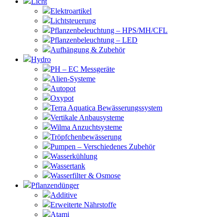
Licht
Elektroartikel
Lichtsteuerung
Pflanzenbeleuchtung – HPS/MH/CFL
Pflanzenbeleuchtung – LED
Aufhängung & Zubehör
Hydro
PH – EC Messgeräte
Alien-Systeme
Autopot
Oxypot
Terra Aquatica Bewässerungssystem
Vertikale Anbausysteme
Wilma Anzuchtsysteme
Tröpfchenbewässerung
Pumpen – Verschiedenes Zubehör
Wasserkühlung
Wassertank
Wasserfilter & Osmose
Pflanzendünger
Additive
Erweiterte Nährstoffe
Atami