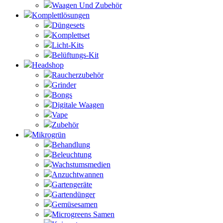
Waagen Und Zubehör
Komplettlösungen
Düngesets
Komplettset
Licht-Kits
Belüftungs-Kit
Headshop
Raucherzubehör
Grinder
Bongs
Digitale Waagen
Vape
Zubehör
Mikrogrün
Behandlung
Beleuchtung
Wachstumsmedien
Anzuchtwannen
Gartengeräte
Gartendünger
Gemüsesamen
Microgreens Samen