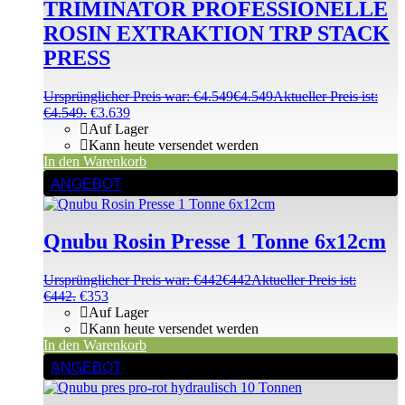
TRIMINATOR PROFESSIONELLE
ROSIN EXTRAKTION TRP STACK
PRESS
Ursprünglicher Preis war: €4.549
€
4.549
Aktueller Preis ist:
€4.549.
€
3.639
Auf Lager
Kann heute versendet werden
In den Warenkorb
ANGEBOT
Qnubu Rosin Presse 1 Tonne 6x12cm
Ursprünglicher Preis war: €442
€
442
Aktueller Preis ist:
€442.
€
353
Auf Lager
Kann heute versendet werden
In den Warenkorb
ANGEBOT