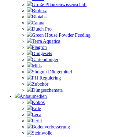
Große Pflanzenwissenschaft
Biobizz
Biotabs
Canna
Dutch Pro
Green House Powder Feeding
Terra Aquatica
Plagron
Düngesets
Gartendünger
Mills
Shogun Düngemittel
PH Regulering
Zubehör
Düngeschemata
Anbaumedien
Kokos
Erde
Leca
Perlit
Bodenverbesserung
Steinwolle