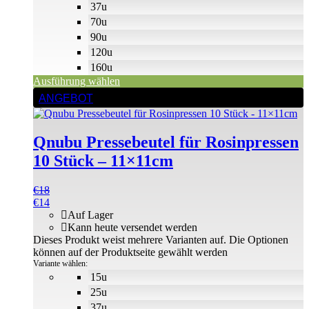
37u
70u
90u
120u
160u
Ausführung wählen
ANGEBOT
Qnubu Pressebeutel für Rosinpressen
10 Stück – 11×11cm
€
18
€
14
Auf Lager
Kann heute versendet werden
Dieses Produkt weist mehrere Varianten auf. Die Optionen
können auf der Produktseite gewählt werden
Variante wählen:
15u
25u
37u