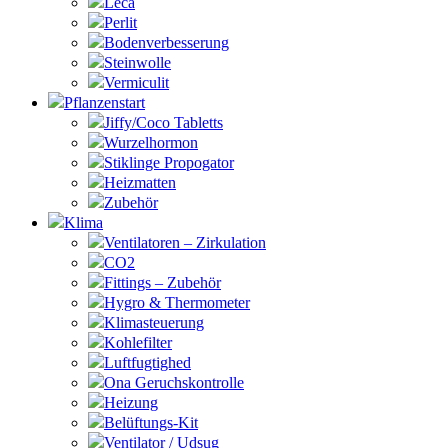
Leca
Perlit
Bodenverbesserung
Steinwolle
Vermiculit
Pflanzenstart
Jiffy/Coco Tabletts
Wurzelhormon
Stiklinge Propogator
Heizmatten
Zubehör
Klima
Ventilatoren – Zirkulation
CO2
Fittings – Zubehör
Hygro & Thermometer
Klimasteuerung
Kohlefilter
Luftfugtighed
Ona Geruchskontrolle
Heizung
Belüftungs-Kit
Ventilator / Udsug