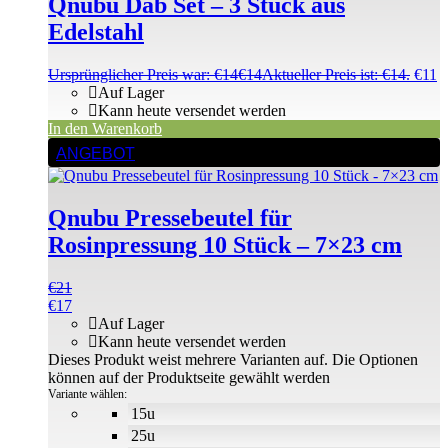
Qnubu Dab Set – 3 Stück aus
Edelstahl
Ursprünglicher Preis war: €14
€
14
Aktueller Preis ist: €14.
€
11
Auf Lager
Kann heute versendet werden
In den Warenkorb
ANGEBOT
Qnubu Pressebeutel für
Rosinpressung 10 Stück – 7×23 cm
€
21
€
17
Auf Lager
Kann heute versendet werden
Dieses Produkt weist mehrere Varianten auf. Die Optionen
können auf der Produktseite gewählt werden
Variante wählen:
15u
25u