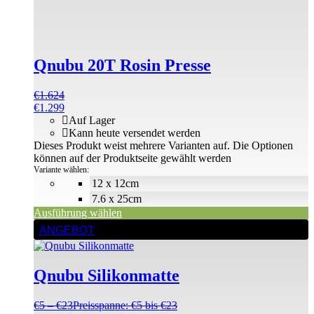
Qnubu 20T Rosin Presse
€
1.624
€
1.299
Auf Lager
Kann heute versendet werden
Dieses Produkt weist mehrere Varianten auf. Die Optionen
können auf der Produktseite gewählt werden
Variante wählen:
12 x 12cm
7.6 x 25cm
Ausführung wählen
ANGEBOT
Qnubu Silikonmatte
€
5
–
€
23
Preisspanne: €5 bis €23