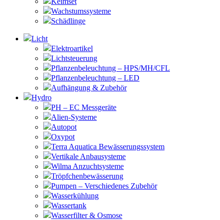
Keimset
Wachstumssysteme
Schädlinge
Licht
Elektroartikel
Lichtsteuerung
Pflanzenbeleuchtung – HPS/MH/CFL
Pflanzenbeleuchtung – LED
Aufhängung & Zubehör
Hydro
PH – EC Messgeräte
Alien-Systeme
Autopot
Oxypot
Terra Aquatica Bewässerungssystem
Vertikale Anbausysteme
Wilma Anzuchtsysteme
Tröpfchenbewässerung
Pumpen – Verschiedenes Zubehör
Wasserkühlung
Wassertank
Wasserfilter & Osmose