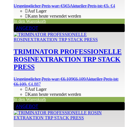
Ursprünglicher Preis war: €5
€
5
Aktueller Preis ist: €5.
€
4
Auf Lager
Kann heute versendet werden
In den Warenkorb
ANGEBOT
TRIMINATOR PROFESSIONELLE
ROSINEXTRAKTION TRP STACK
PRESS
Ursprünglicher Preis war: €6.109
€
6.109
Aktueller Preis ist:
€6.109.
€
4.887
Auf Lager
Kann heute versendet werden
In den Warenkorb
ANGEBOT