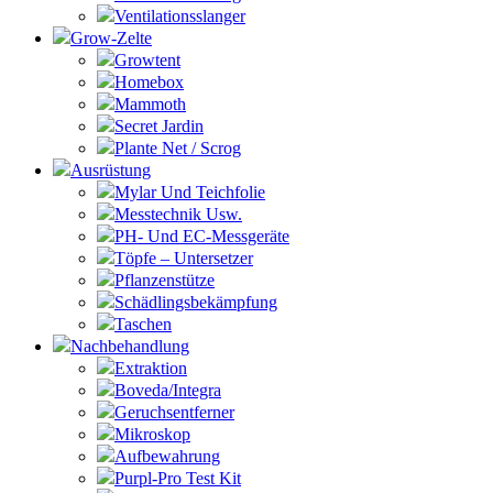
Ventilationsslanger
Grow-Zelte
Growtent
Homebox
Mammoth
Secret Jardin
Plante Net / Scrog
Ausrüstung
Mylar Und Teichfolie
Messtechnik Usw.
PH- Und EC-Messgeräte
Töpfe – Untersetzer
Pflanzenstütze
Schädlingsbekämpfung
Taschen
Nachbehandlung
Extraktion
Boveda/Integra
Geruchsentferner
Mikroskop
Aufbewahrung
Purpl-Pro Test Kit