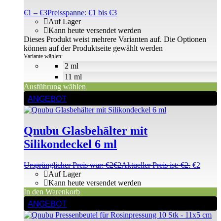
€
1
–
€
3
Preisspanne: €1 bis €3
Auf Lager
Kann heute versendet werden
Dieses Produkt weist mehrere Varianten auf. Die Optionen
können auf der Produktseite gewählt werden
Variante wählen:
2 ml
11 ml
Ausführung wählen
ANGEBOT
Qnubu Glasbehälter mit
Silikondeckel 6 ml
Ursprünglicher Preis war: €2
€
2
Aktueller Preis ist: €2.
€
2
Auf Lager
Kann heute versendet werden
In den Warenkorb
ANGEBOT