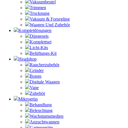
Vakuumbeutel
Trimmen
Trocknung
Vakuum & Forsegling
Waagen Und Zubehör
Komplettlösungen
Düngesets
Komplettset
Licht-Kits
Belüftungs-Kit
Headshop
Raucherzubehör
Grinder
Bongs
Digitale Waagen
Vape
Zubehör
Mikrogrün
Behandlung
Beleuchtung
Wachstumsmedien
Anzuchtwannen
Gartengeräte