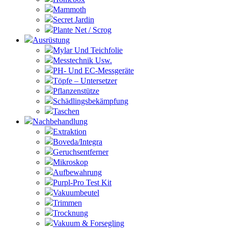
Mammoth
Secret Jardin
Plante Net / Scrog
Ausrüstung
Mylar Und Teichfolie
Messtechnik Usw.
PH- Und EC-Messgeräte
Töpfe – Untersetzer
Pflanzenstütze
Schädlingsbekämpfung
Taschen
Nachbehandlung
Extraktion
Boveda/Integra
Geruchsentferner
Mikroskop
Aufbewahrung
Purpl-Pro Test Kit
Vakuumbeutel
Trimmen
Trocknung
Vakuum & Forsegling