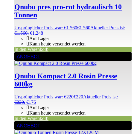
Qnubu pres pro-rot hydraulisch 10
Tonnen
Ursprünglicher Preis war: €1.560
€
1.560
Aktueller Preis ist:
€1.560.
€
1.248
Auf Lager
Kann heute versendet werden
In den Warenkorb
ANGEBOT
Qnubu Kompact 2.0 Rosin Presse
600kg
Ursprünglicher Preis war: €220
€
220
Aktueller Preis ist:
€220.
€
176
Auf Lager
Kann heute versendet werden
In den Warenkorb
ANGEBOT