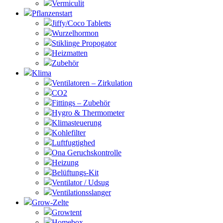
Vermiculit
Pflanzenstart
Jiffy/Coco Tabletts
Wurzelhormon
Stiklinge Propogator
Heizmatten
Zubehör
Klima
Ventilatoren – Zirkulation
CO2
Fittings – Zubehör
Hygro & Thermometer
Klimasteuerung
Kohlefilter
Luftfugtighed
Ona Geruchskontrolle
Heizung
Belüftungs-Kit
Ventilator / Udsug
Ventilationsslanger
Grow-Zelte
Growtent
Homebox