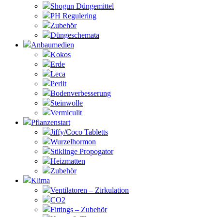
Shogun Düngemittel
PH Regulering
Zubehör
Düngeschemata
Anbaumedien
Kokos
Erde
Leca
Perlit
Bodenverbesserung
Steinwolle
Vermiculit
Pflanzenstart
Jiffy/Coco Tabletts
Wurzelhormon
Stiklinge Propogator
Heizmatten
Zubehör
Klima
Ventilatoren – Zirkulation
CO2
Fittings – Zubehör