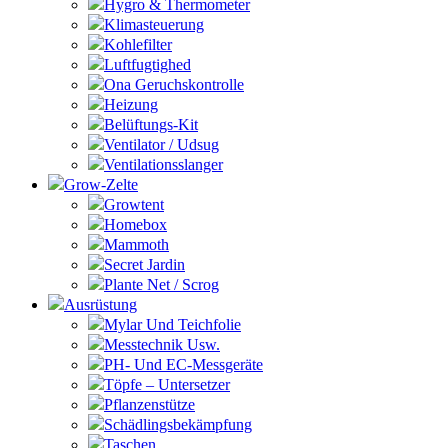
Hygro & Thermometer
Klimasteuerung
Kohlefilter
Luftfugtighed
Ona Geruchskontrolle
Heizung
Belüftungs-Kit
Ventilator / Udsug
Ventilationsslanger
Grow-Zelte
Growtent
Homebox
Mammoth
Secret Jardin
Plante Net / Scrog
Ausrüstung
Mylar Und Teichfolie
Messtechnik Usw.
PH- Und EC-Messgeräte
Töpfe – Untersetzer
Pflanzenstütze
Schädlingsbekämpfung
Taschen