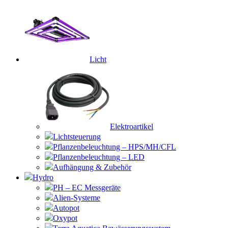
Licht
Elektroartikel
Lichtsteuerung
Pflanzenbeleuchtung – HPS/MH/CFL
Pflanzenbeleuchtung – LED
Aufhängung & Zubehör
Hydro
PH – EC Messgeräte
Alien-Systeme
Autopot
Oxypot