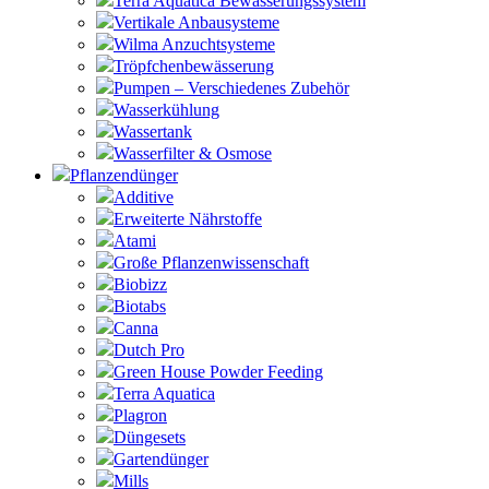
Terra Aquatica Bewässerungssystem
Vertikale Anbausysteme
Wilma Anzuchtsysteme
Tröpfchenbewässerung
Pumpen – Verschiedenes Zubehör
Wasserkühlung
Wassertank
Wasserfilter & Osmose
Pflanzendünger
Additive
Erweiterte Nährstoffe
Atami
Große Pflanzenwissenschaft
Biobizz
Biotabs
Canna
Dutch Pro
Green House Powder Feeding
Terra Aquatica
Plagron
Düngesets
Gartendünger
Mills