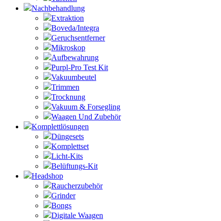
Nachbehandlung
Extraktion
Boveda/Integra
Geruchsentferner
Mikroskop
Aufbewahrung
Purpl-Pro Test Kit
Vakuumbeutel
Trimmen
Trocknung
Vakuum & Forsegling
Waagen Und Zubehör
Komplettlösungen
Düngesets
Komplettset
Licht-Kits
Belüftungs-Kit
Headshop
Raucherzubehör
Grinder
Bongs
Digitale Waagen