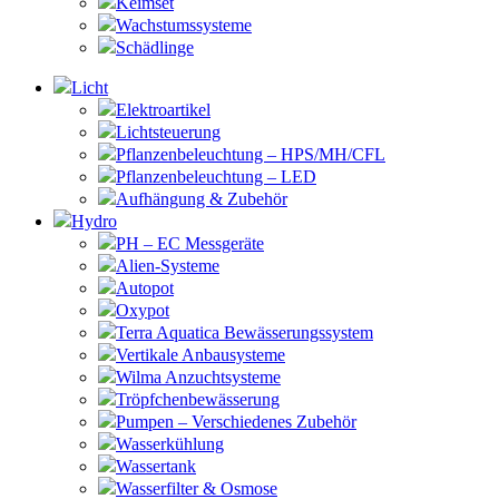
Keimset
Wachstumssysteme
Schädlinge
Licht
Elektroartikel
Lichtsteuerung
Pflanzenbeleuchtung – HPS/MH/CFL
Pflanzenbeleuchtung – LED
Aufhängung & Zubehör
Hydro
PH – EC Messgeräte
Alien-Systeme
Autopot
Oxypot
Terra Aquatica Bewässerungssystem
Vertikale Anbausysteme
Wilma Anzuchtsysteme
Tröpfchenbewässerung
Pumpen – Verschiedenes Zubehör
Wasserkühlung
Wassertank
Wasserfilter & Osmose