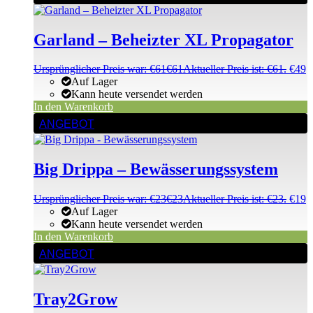
Garland – Beheizter XL Propagator
Ursprünglicher Preis war: €61
€
61
Aktueller Preis ist: €61.
€
49
Auf Lager
Kann heute versendet werden
In den Warenkorb
ANGEBOT
Big Drippa – Bewässerungssystem
Ursprünglicher Preis war: €23
€
23
Aktueller Preis ist: €23.
€
19
Auf Lager
Kann heute versendet werden
In den Warenkorb
ANGEBOT
Tray2Grow