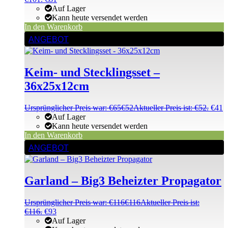
Auf Lager
Kann heute versendet werden
In den Warenkorb
ANGEBOT
Keim- und Stecklingsset –
36x25x12cm
Ursprünglicher Preis war: €65
€
52
Aktueller Preis ist: €52.
€
41
Auf Lager
Kann heute versendet werden
In den Warenkorb
ANGEBOT
Garland – Big3 Beheizter Propagator
Ursprünglicher Preis war: €116
€
116
Aktueller Preis ist:
€116.
€
93
Auf Lager