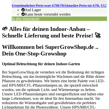
Ursprünglicher Preis war: €78
€
78
Aktueller Preis ist: €78.
€
62
Auf Lager
Kann heute versendet werden
In den Warenkorb
🌱 Alles für deinen Indoor-Anbau –
Schnelle Lieferung und beste Preise! 🚀
Willkommen bei SuperGrowShop.de ..
Dein One-Stop-Growshop
Optimal Beleuchtung für deinen Indoor-Garten
Bei SuperGrowShop.de verstehen wir die Bedeutung der richtigen
Beleuchtung, um das bestmögliche Wachstum und die Blüte deiner
Pflanzen zu gewährleisten. Wir bieten eine breite Palette von LED-
und HPS/MH/CFL-Pflanzenlampen an, die speziell entwickelt
wurden, um die optimale Licht- und Wärmemenge zu liefern.
Unsere LED-Pflanzenlampen sind energieeffizient und haben eine
lange Lebensdauer, was sie ideal für den Innenanbau macht. Sie
reduzieren die Wärmeabgabe und gewährleisten ein perfektes
Lichtspektrum für die Photosynthese. Unsere HPS/MH/CFL-