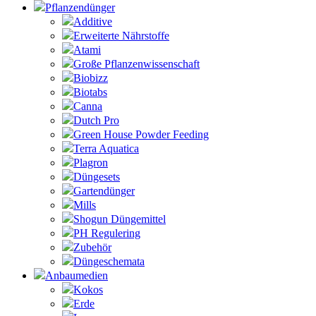
Pflanzendünger
Additive
Erweiterte Nährstoffe
Atami
Große Pflanzenwissenschaft
Biobizz
Biotabs
Canna
Dutch Pro
Green House Powder Feeding
Terra Aquatica
Plagron
Düngesets
Gartendünger
Mills
Shogun Düngemittel
PH Regulering
Zubehör
Düngeschemata
Anbaumedien
Kokos
Erde