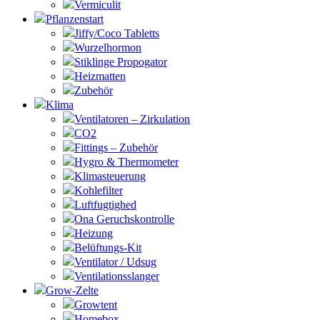
Vermiculit
Pflanzenstart
Jiffy/Coco Tabletts
Wurzelhormon
Stiklinge Propogator
Heizmatten
Zubehör
Klima
Ventilatoren – Zirkulation
CO2
Fittings – Zubehör
Hygro & Thermometer
Klimasteuerung
Kohlefilter
Luftfugtighed
Ona Geruchskontrolle
Heizung
Belüftungs-Kit
Ventilator / Udsug
Ventilationsslanger
Grow-Zelte
Growtent
Homebox