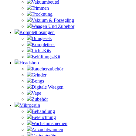
Vakuumbeutel
Trimmen
Trocknung
Vakuum & Forsegling
Waagen Und Zubehör
Komplettlösungen
Düngesets
Komplettset
Licht-Kits
Belüftungs-Kit
Headshop
Raucherzubehör
Grinder
Bongs
Digitale Waagen
Vape
Zubehör
Mikrogrün
Behandlung
Beleuchtung
Wachstumsmedien
Anzuchtwannen
Gartengeräte