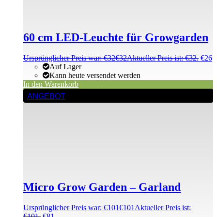
60 cm LED-Leuchte für Growgarden
Ursprünglicher Preis war: €32
€
32
Aktueller Preis ist: €32.
€
26
Auf Lager
Kann heute versendet werden
In den Warenkorb
ANGEBOT
Micro Grow Garden – Garland
Ursprünglicher Preis war: €101
€
101
Aktueller Preis ist:
€101.
€
81