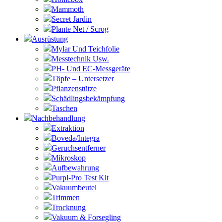
Mammoth
Secret Jardin
Plante Net / Scrog
Ausrüstung
Mylar Und Teichfolie
Messtechnik Usw.
PH- Und EC-Messgeräte
Töpfe – Untersetzer
Pflanzenstütze
Schädlingsbekämpfung
Taschen
Nachbehandlung
Extraktion
Boveda/Integra
Geruchsentferner
Mikroskop
Aufbewahrung
Purpl-Pro Test Kit
Vakuumbeutel
Trimmen
Trocknung
Vakuum & Forsegling