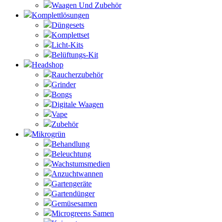
Waagen Und Zubehör
Komplettlösungen
Düngesets
Komplettset
Licht-Kits
Belüftungs-Kit
Headshop
Raucherzubehör
Grinder
Bongs
Digitale Waagen
Vape
Zubehör
Mikrogrün
Behandlung
Beleuchtung
Wachstumsmedien
Anzuchtwannen
Gartengeräte
Gartendünger
Gemüsesamen
Microgreens Samen