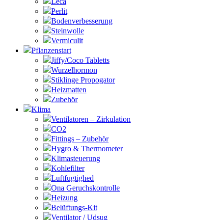
Leca
Perlit
Bodenverbesserung
Steinwolle
Vermiculit
Pflanzenstart
Jiffy/Coco Tabletts
Wurzelhormon
Stiklinge Propogator
Heizmatten
Zubehör
Klima
Ventilatoren – Zirkulation
CO2
Fittings – Zubehör
Hygro & Thermometer
Klimasteuerung
Kohlefilter
Luftfugtighed
Ona Geruchskontrolle
Heizung
Belüftungs-Kit
Ventilator / Udsug