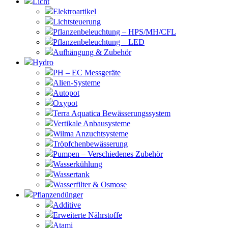
Licht
Elektroartikel
Lichtsteuerung
Pflanzenbeleuchtung – HPS/MH/CFL
Pflanzenbeleuchtung – LED
Aufhängung & Zubehör
Hydro
PH – EC Messgeräte
Alien-Systeme
Autopot
Oxypot
Terra Aquatica Bewässerungssystem
Vertikale Anbausysteme
Wilma Anzuchtsysteme
Tröpfchenbewässerung
Pumpen – Verschiedenes Zubehör
Wasserkühlung
Wassertank
Wasserfilter & Osmose
Pflanzendünger
Additive
Erweiterte Nährstoffe
Atami