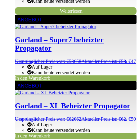
Kann heute versendet werden
Weiterlesen
ANGEBOT
Garland – Super7 beheizter
Propagator
Ursprünglicher Preis war: €58
€
58
Aktueller Preis ist: €58.
€
47
Auf Lager
Kann heute versendet werden
In den Warenkorb
ANGEBOT
Garland – XL Beheizter Propagator
Ursprünglicher Preis war: €62
€
62
Aktueller Preis ist: €62.
€
50
Auf Lager
Kann heute versendet werden
In den Warenkorb