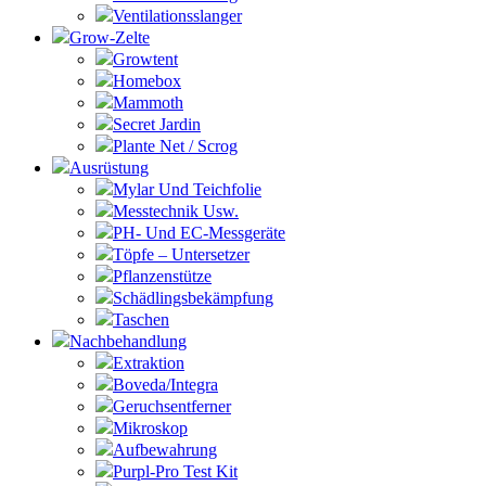
Ventilationsslanger
Grow-Zelte
Growtent
Homebox
Mammoth
Secret Jardin
Plante Net / Scrog
Ausrüstung
Mylar Und Teichfolie
Messtechnik Usw.
PH- Und EC-Messgeräte
Töpfe – Untersetzer
Pflanzenstütze
Schädlingsbekämpfung
Taschen
Nachbehandlung
Extraktion
Boveda/Integra
Geruchsentferner
Mikroskop
Aufbewahrung
Purpl-Pro Test Kit