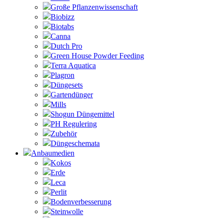
Große Pflanzenwissenschaft
Biobizz
Biotabs
Canna
Dutch Pro
Green House Powder Feeding
Terra Aquatica
Plagron
Düngesets
Gartendünger
Mills
Shogun Düngemittel
PH Regulering
Zubehör
Düngeschemata
Anbaumedien
Kokos
Erde
Leca
Perlit
Bodenverbesserung
Steinwolle