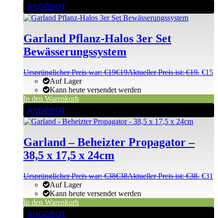
ANGEBOT
Garland Pflanz-Halos 3er Set
Bewässerungssystem
Ursprünglicher Preis war: €19
€
19
Aktueller Preis ist: €19.
€
15
Auf Lager
Kann heute versendet werden
In den Warenkorb
ANGEBOT
Garland – Beheizter Propagator –
38,5 x 17,5 x 24cm
Ursprünglicher Preis war: €38
€
38
Aktueller Preis ist: €38.
€
31
Auf Lager
Kann heute versendet werden
In den Warenkorb
ANGEBOT