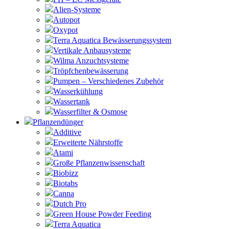
Alien-Systeme
Autopot
Oxypot
Terra Aquatica Bewässerungssystem
Vertikale Anbausysteme
Wilma Anzuchtsysteme
Tröpfchenbewässerung
Pumpen – Verschiedenes Zubehör
Wasserkühlung
Wassertank
Wasserfilter & Osmose
Pflanzendünger
Additive
Erweiterte Nährstoffe
Atami
Große Pflanzenwissenschaft
Biobizz
Biotabs
Canna
Dutch Pro
Green House Powder Feeding
Terra Aquatica