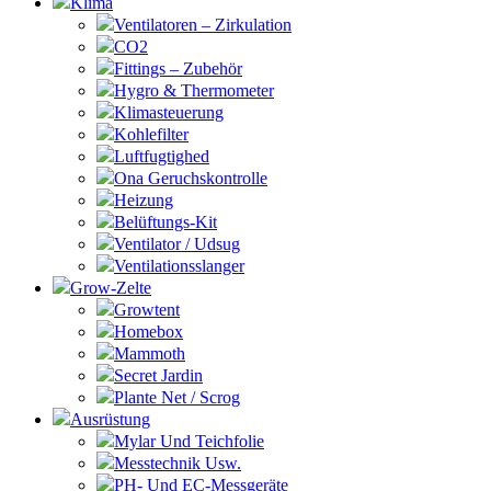
Klima
Ventilatoren – Zirkulation
CO2
Fittings – Zubehör
Hygro & Thermometer
Klimasteuerung
Kohlefilter
Luftfugtighed
Ona Geruchskontrolle
Heizung
Belüftungs-Kit
Ventilator / Udsug
Ventilationsslanger
Grow-Zelte
Growtent
Homebox
Mammoth
Secret Jardin
Plante Net / Scrog
Ausrüstung
Mylar Und Teichfolie
Messtechnik Usw.
PH- Und EC-Messgeräte