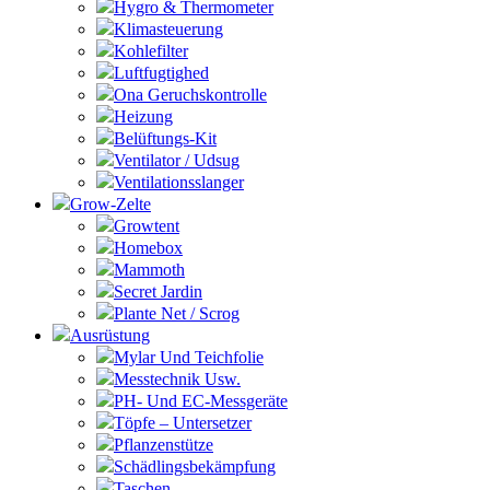
Hygro & Thermometer
Klimasteuerung
Kohlefilter
Luftfugtighed
Ona Geruchskontrolle
Heizung
Belüftungs-Kit
Ventilator / Udsug
Ventilationsslanger
Grow-Zelte
Growtent
Homebox
Mammoth
Secret Jardin
Plante Net / Scrog
Ausrüstung
Mylar Und Teichfolie
Messtechnik Usw.
PH- Und EC-Messgeräte
Töpfe – Untersetzer
Pflanzenstütze
Schädlingsbekämpfung
Taschen