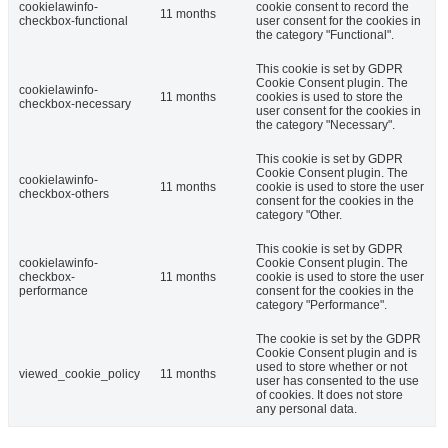
cookielawinfo-
cookie consent to record the
11 months
checkbox-functional
user consent for the cookies in
the category "Functional".
This cookie is set by GDPR
Cookie Consent plugin. The
cookielawinfo-
11 months
cookies is used to store the
checkbox-necessary
user consent for the cookies in
the category "Necessary".
This cookie is set by GDPR
Cookie Consent plugin. The
cookielawinfo-
11 months
cookie is used to store the user
checkbox-others
consent for the cookies in the
category "Other.
This cookie is set by GDPR
cookielawinfo-
Cookie Consent plugin. The
checkbox-
11 months
cookie is used to store the user
performance
consent for the cookies in the
category "Performance".
The cookie is set by the GDPR
Cookie Consent plugin and is
used to store whether or not
viewed_cookie_policy
11 months
user has consented to the use
of cookies. It does not store
any personal data.