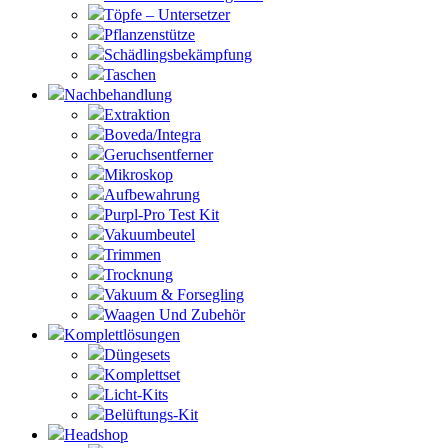
Töpfe – Untersetzer
Pflanzenstütze
Schädlingsbekämpfung
Taschen
Nachbehandlung
Extraktion
Boveda/Integra
Geruchsentferner
Mikroskop
Aufbewahrung
Purpl-Pro Test Kit
Vakuumbeutel
Trimmen
Trocknung
Vakuum & Forsegling
Waagen Und Zubehör
Komplettlösungen
Düngesets
Komplettset
Licht-Kits
Belüftungs-Kit
Headshop