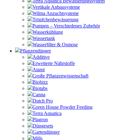
Terra Aquatica Bewässerungssystem
Vertikale Anbausysteme
Wilma Anzuchtsysteme
Tröpfchenbewässerung
Pumpen – Verschiedenes Zubehör
Wasserkühlung
Wassertank
Wasserfilter & Osmose
Pflanzendünger
Additive
Erweiterte Nährstoffe
Atami
Große Pflanzenwissenschaft
Biobizz
Biotabs
Canna
Dutch Pro
Green House Powder Feeding
Terra Aquatica
Plagron
Düngesets
Gartendünger
Mills