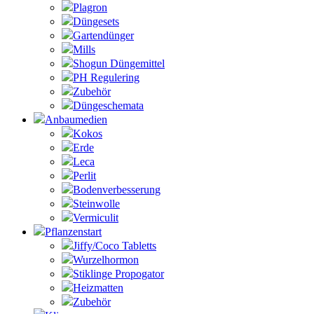
Plagron
Düngesets
Gartendünger
Mills
Shogun Düngemittel
PH Regulering
Zubehör
Düngeschemata
Anbaumedien
Kokos
Erde
Leca
Perlit
Bodenverbesserung
Steinwolle
Vermiculit
Pflanzenstart
Jiffy/Coco Tabletts
Wurzelhormon
Stiklinge Propogator
Heizmatten
Zubehör