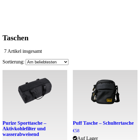
Taschen
Nach
7 Artikel insgesamt
Beliebtheit
sortiert
Purize Sporttasche –
Puff Tasche – Schultertasche
Aktivkohlefilter und
€
58
wasserabweisend
Auf Lager