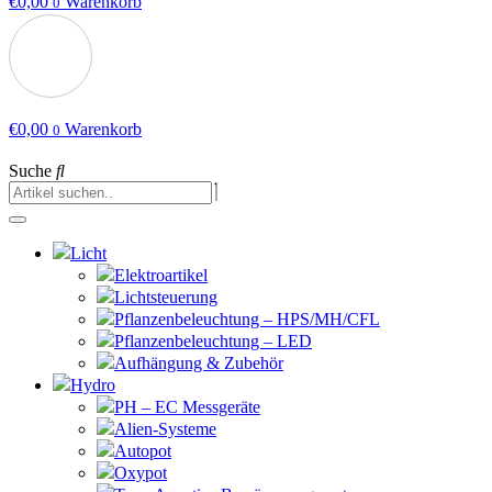
€
0,00
Warenkorb
0
€
0,00
Warenkorb
0
Suche
Licht
Elektroartikel
Lichtsteuerung
Pflanzenbeleuchtung – HPS/MH/CFL
Pflanzenbeleuchtung – LED
Aufhängung & Zubehör
Hydro
PH – EC Messgeräte
Alien-Systeme
Autopot
Oxypot