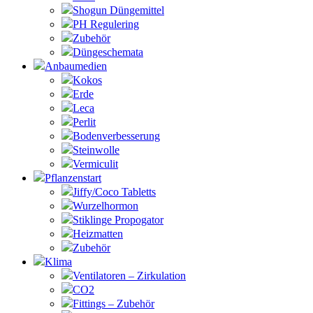
Shogun Düngemittel
PH Regulering
Zubehör
Düngeschemata
Anbaumedien
Kokos
Erde
Leca
Perlit
Bodenverbesserung
Steinwolle
Vermiculit
Pflanzenstart
Jiffy/Coco Tabletts
Wurzelhormon
Stiklinge Propogator
Heizmatten
Zubehör
Klima
Ventilatoren – Zirkulation
CO2
Fittings – Zubehör