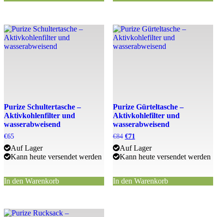
Purize Schultertasche –
Purize Gürteltasche –
Aktivkohlenfilter und
Aktivkohlefilter und
wasserabweisend
wasserabweisend
Ursprünglicher
Aktueller
€
65
€
84
€
71
Preis
Preis
Auf Lager
Auf Lager
war:
ist:
Kann heute versendet werden
Kann heute versendet werden
€84
€71.
In den Warenkorb
In den Warenkorb