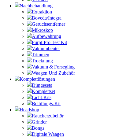
Nachbehandlung
Extraktion
Boveda/Integra
Geruchsentferner
Mikroskop
Aufbewahrung
Purpl-Pro Test Kit
Vakuumbeutel
Trimmen
Trocknung
Vakuum & Forsegling
Waagen Und Zubehör
Komplettlösungen
Düngesets
Komplettset
Licht-Kits
Belüftungs-Kit
Headshop
Raucherzubehör
Grinder
Bongs
Digitale Waagen