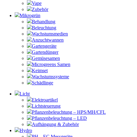
Vape
Zubehör
Mikrogrün
Behandlung
Beleuchtung
Wachstumsmedien
Anzuchtwannen
Gartengeräte
Gartendünger
Gemüsesamen
Microgreens Samen
Keimset
Wachstumssysteme
Schädlinge
Licht
Elektroartikel
Lichtsteuerung
Pflanzenbeleuchtung – HPS/MH/CFL
Pflanzenbeleuchtung – LED
Aufhängung & Zubehör
Hydro
PH – EC Messgeräte