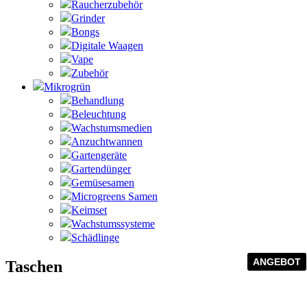
Raucherzubehör
Grinder
Bongs
Digitale Waagen
Vape
Zubehör
Mikrogrün
Behandlung
Beleuchtung
Wachstumsmedien
Anzuchtwannen
Gartengeräte
Gartendünger
Gemüsesamen
Microgreens Samen
Keimset
Wachstumssysteme
Schädlinge
ANGEBOT
ANGEBOT
ANGEBOT
Taschen