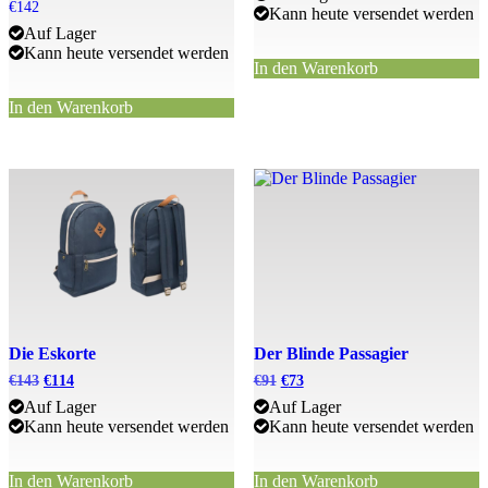
€
142
Kann heute versendet werden
Auf Lager
Kann heute versendet werden
In den Warenkorb
In den Warenkorb
Die Eskorte
Der Blinde Passagier
Ursprünglicher
Aktueller
Ursprünglicher
Aktueller
€
143
€
114
€
91
€
73
Preis
Preis
Preis
Preis
Auf Lager
Auf Lager
war:
ist:
war:
ist:
Kann heute versendet werden
Kann heute versendet werden
€143
€143.
€91
€91.
In den Warenkorb
In den Warenkorb