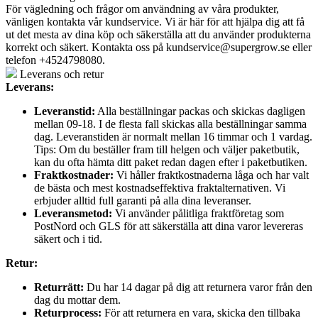
För vägledning och frågor om användning av våra produkter,
vänligen kontakta vår kundservice. Vi är här för att hjälpa dig att få
ut det mesta av dina köp och säkerställa att du använder produkterna
korrekt och säkert. Kontakta oss på
kundservice@supergrow.se
eller
telefon +4524798080.
Leverans och retur
Leverans:
Leveranstid:
Alla beställningar packas och skickas dagligen
mellan 09-18. I de flesta fall skickas alla beställningar samma
dag. Leveranstiden är normalt mellan 16 timmar och 1 vardag.
Tips: Om du beställer fram till helgen och väljer paketbutik,
kan du ofta hämta ditt paket redan dagen efter i paketbutiken.
Fraktkostnader:
Vi håller fraktkostnaderna låga och har valt
de bästa och mest kostnadseffektiva fraktalternativen. Vi
erbjuder alltid full garanti på alla dina leveranser.
Leveransmetod:
Vi använder pålitliga fraktföretag som
PostNord och GLS för att säkerställa att dina varor levereras
säkert och i tid.
Retur:
Returrätt:
Du har 14 dagar på dig att returnera varor från den
dag du mottar dem.
Returprocess:
För att returnera en vara, skicka den tillbaka