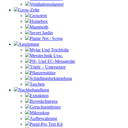
Ventilationsslanger
Grow-Zelte
Growtent
Homebox
Mammoth
Secret Jardin
Plante Net / Scrog
Ausrüstung
Mylar Und Teichfolie
Messtechnik Usw.
PH- Und EC-Messgeräte
Töpfe – Untersetzer
Pflanzenstütze
Schädlingsbekämpfung
Taschen
Nachbehandlung
Extraktion
Boveda/Integra
Geruchsentferner
Mikroskop
Aufbewahrung
Purpl-Pro Test Kit