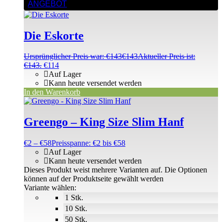
ANGEBOT
Die Eskorte
Ursprünglicher Preis war: €143
€
143
Aktueller Preis ist:
€143.
€
114
Auf Lager
Kann heute versendet werden
In den Warenkorb
Greengo – King Size Slim Hanf
€
2
–
€
58
Preisspanne: €2 bis €58
Auf Lager
Kann heute versendet werden
Dieses Produkt weist mehrere Varianten auf. Die Optionen
können auf der Produktseite gewählt werden
Variante wählen:
1 Stk.
10 Stk.
50 Stk.