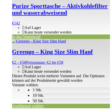
Purize Sporttasche – Aktivkohlefilter
und wasserabweisend
€
142
Auf Lager
Kann heute versendet werden
In den Warenkorb
Greengo – King Size Slim Hanf
€
2
–
€
58
Preisspanne: €2 bis €58
Auf Lager
Kann heute versendet werden
Dieses Produkt weist mehrere Varianten auf. Die Optionen
können auf der Produktseite gewählt werden
Variante wählen:
1 Stk.
10 Stk.
50 Stk.
Ausführung wählen