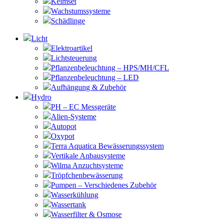
Keimset
Wachstumssysteme
Schädlinge
Licht
Elektroartikel
Lichtsteuerung
Pflanzenbeleuchtung – HPS/MH/CFL
Pflanzenbeleuchtung – LED
Aufhängung & Zubehör
Hydro
PH – EC Messgeräte
Alien-Systeme
Autopot
Oxypot
Terra Aquatica Bewässerungssystem
Vertikale Anbausysteme
Wilma Anzuchtsysteme
Tröpfchenbewässerung
Pumpen – Verschiedenes Zubehör
Wasserkühlung
Wassertank
Wasserfilter & Osmose