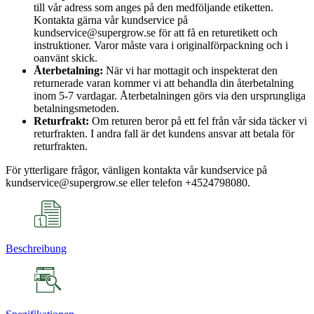
till vår adress som anges på den medföljande etiketten.
Kontakta gärna vår kundservice på
kundservice@supergrow.se för att få en returetikett och
instruktioner. Varor måste vara i originalförpackning och i
oanvänt skick.
Återbetalning:
När vi har mottagit och inspekterat den
returnerade varan kommer vi att behandla din återbetalning
inom 5-7 vardagar. Återbetalningen görs via den ursprungliga
betalningsmetoden.
Returfrakt:
Om returen beror på ett fel från vår sida täcker vi
returfrakten. I andra fall är det kundens ansvar att betala för
returfrakten.
För ytterligare frågor, vänligen kontakta vår kundservice på
kundservice@supergrow.se eller telefon +4524798080.
Beschreibung