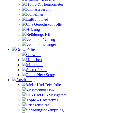
Hygro & Thermometer
Klimasteuerung
Kohlefilter
Luftfugtighed
Ona Geruchskontrolle
Heizung
Belüftungs-Kit
Ventilator / Udsug
Ventilationsslanger
Grow-Zelte
Growtent
Homebox
Mammoth
Secret Jardin
Plante Net / Scrog
Ausrüstung
Mylar Und Teichfolie
Messtechnik Usw.
PH- Und EC-Messgeräte
Töpfe – Untersetzer
Pflanzenstütze
Schädlingsbekämpfung