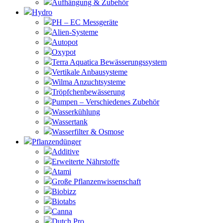
Aufhängung & Zubehör
Hydro
PH – EC Messgeräte
Alien-Systeme
Autopot
Oxypot
Terra Aquatica Bewässerungssystem
Vertikale Anbausysteme
Wilma Anzuchtsysteme
Tröpfchenbewässerung
Pumpen – Verschiedenes Zubehör
Wasserkühlung
Wassertank
Wasserfilter & Osmose
Pflanzendünger
Additive
Erweiterte Nährstoffe
Atami
Große Pflanzenwissenschaft
Biobizz
Biotabs
Canna
Dutch Pro