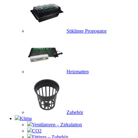
Stiklinge Propogator
Heizmatten
Zubehör
Klima
Ventilatoren – Zirkulation
CO2
Fittings – Zubehör