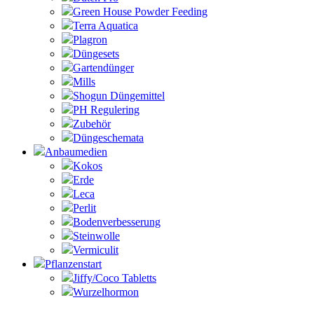
Green House Powder Feeding
Terra Aquatica
Plagron
Düngesets
Gartendünger
Mills
Shogun Düngemittel
PH Regulering
Zubehör
Düngeschemata
Anbaumedien
Kokos
Erde
Leca
Perlit
Bodenverbesserung
Steinwolle
Vermiculit
Pflanzenstart
Jiffy/Coco Tabletts
Wurzelhormon