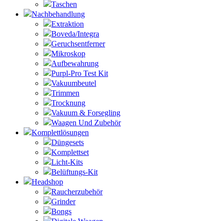
Taschen
Nachbehandlung
Extraktion
Boveda/Integra
Geruchsentferner
Mikroskop
Aufbewahrung
Purpl-Pro Test Kit
Vakuumbeutel
Trimmen
Trocknung
Vakuum & Forsegling
Waagen Und Zubehör
Komplettlösungen
Düngesets
Komplettset
Licht-Kits
Belüftungs-Kit
Headshop
Raucherzubehör
Grinder
Bongs