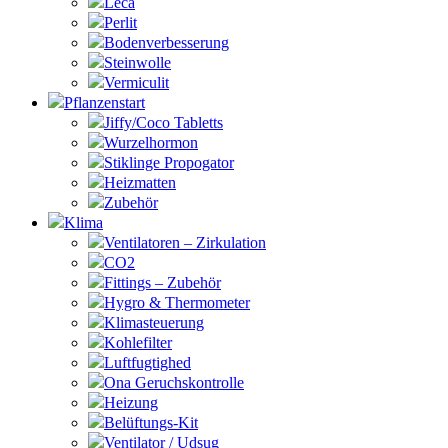
Leca
Perlit
Bodenverbesserung
Steinwolle
Vermiculit
Pflanzenstart
Jiffy/Coco Tabletts
Wurzelhormon
Stiklinge Propogator
Heizmatten
Zubehör
Klima
Ventilatoren – Zirkulation
CO2
Fittings – Zubehör
Hygro & Thermometer
Klimasteuerung
Kohlefilter
Luftfugtighed
Ona Geruchskontrolle
Heizung
Belüftungs-Kit
Ventilator / Udsug