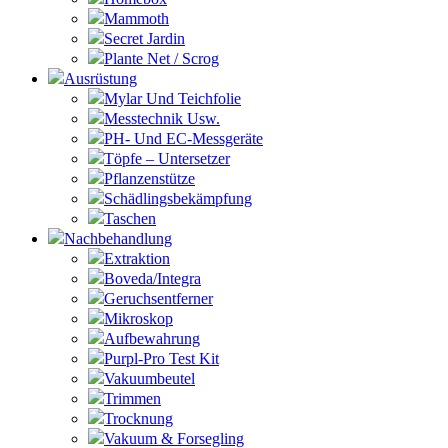
Mammoth
Secret Jardin
Plante Net / Scrog
Ausrüstung
Mylar Und Teichfolie
Messtechnik Usw.
PH- Und EC-Messgeräte
Töpfe – Untersetzer
Pflanzenstütze
Schädlingsbekämpfung
Taschen
Nachbehandlung
Extraktion
Boveda/Integra
Geruchsentferner
Mikroskop
Aufbewahrung
Purpl-Pro Test Kit
Vakuumbeutel
Trimmen
Trocknung
Vakuum & Forsegling