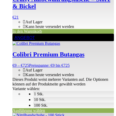
& Bickel
€
21
Auf Lager
Kann heute versendet werden
In den Warenkorb
ANGEBOT
Colibri Premium Butangas
€
9
–
€
725
Preisspanne: €9 bis €725
Auf Lager
Kann heute versendet werden
Dieses Produkt weist mehrere Varianten auf. Die Optionen
können auf der Produktseite gewählt werden
Variante wählen:
1 Stk.
10 Stk.
100 Stk.
Ausführung wählen