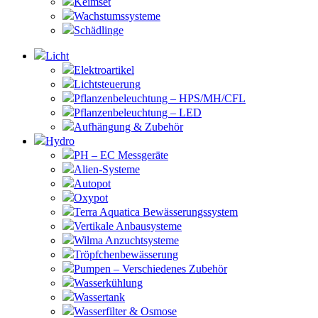
Keimset
Wachstumssysteme
Schädlinge
Licht
Elektroartikel
Lichtsteuerung
Pflanzenbeleuchtung – HPS/MH/CFL
Pflanzenbeleuchtung – LED
Aufhängung & Zubehör
Hydro
PH – EC Messgeräte
Alien-Systeme
Autopot
Oxypot
Terra Aquatica Bewässerungssystem
Vertikale Anbausysteme
Wilma Anzuchtsysteme
Tröpfchenbewässerung
Pumpen – Verschiedenes Zubehör
Wasserkühlung
Wassertank
Wasserfilter & Osmose