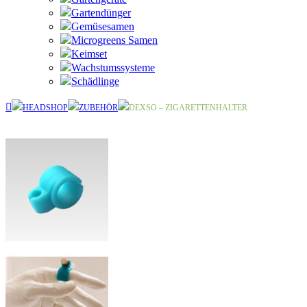
Gartendünger
Gemüsesamen
Microgreens Samen
Keimset
Wachstumssysteme
Schädlinge
HEADSHOP
ZUBEHÖR
DEXSO – ZIGARETTENHALTER