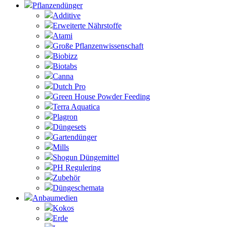
Pflanzendünger
Additive
Erweiterte Nährstoffe
Atami
Große Pflanzenwissenschaft
Biobizz
Biotabs
Canna
Dutch Pro
Green House Powder Feeding
Terra Aquatica
Plagron
Düngesets
Gartendünger
Mills
Shogun Düngemittel
PH Regulering
Zubehör
Düngeschemata
Anbaumedien
Kokos
Erde