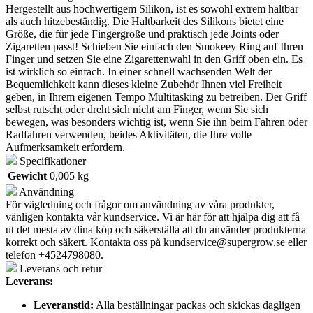
Hergestellt aus hochwertigem Silikon, ist es sowohl extrem haltbar
als auch hitzebeständig.
Die Haltbarkeit des Silikons bietet eine
Größe, die für jede Fingergröße und praktisch jede Joints oder
Zigaretten passt!
Schieben Sie einfach den Smokeey Ring auf Ihren
Finger und setzen Sie eine Zigarettenwahl in den Griff oben ein.
Es
ist wirklich so einfach.
In einer schnell wachsenden Welt der
Bequemlichkeit kann dieses kleine Zubehör Ihnen viel Freiheit
geben, in Ihrem eigenen Tempo Multitasking zu betreiben.
Der Griff
selbst rutscht oder dreht sich nicht am Finger, wenn Sie sich
bewegen, was besonders wichtig ist, wenn Sie ihn beim Fahren oder
Radfahren verwenden, beides Aktivitäten, die Ihre volle
Aufmerksamkeit erfordern.
Specifikationer
Gewicht
0,005 kg
Användning
För vägledning och frågor om användning av våra produkter,
vänligen kontakta vår kundservice. Vi är här för att hjälpa dig att få
ut det mesta av dina köp och säkerställa att du använder produkterna
korrekt och säkert. Kontakta oss på
kundservice@supergrow.se
eller
telefon +4524798080.
Leverans och retur
Leverans:
Leveranstid:
Alla beställningar packas och skickas dagligen