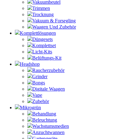
Vakuumbeutel
Trimmen
Trocknung
Vakuum & Forsegling
Waagen Und Zubehör
Komplettlösungen
Düngesets
Komplettset
Licht-Kits
Belüftungs-Kit
Headshop
Raucherzubehör
Grinder
Bongs
Digitale Waagen
Vape
Zubehör
Mikrogrün
Behandlung
Beleuchtung
Wachstumsmedien
Anzuchtwannen
Gartengeräte