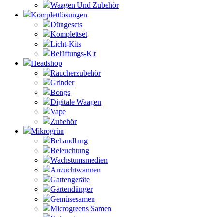
Waagen Und Zubehör
Komplettlösungen
Düngesets
Komplettset
Licht-Kits
Belüftungs-Kit
Headshop
Raucherzubehör
Grinder
Bongs
Digitale Waagen
Vape
Zubehör
Mikrogrün
Behandlung
Beleuchtung
Wachstumsmedien
Anzuchtwannen
Gartengeräte
Gartendünger
Gemüsesamen
Microgreens Samen