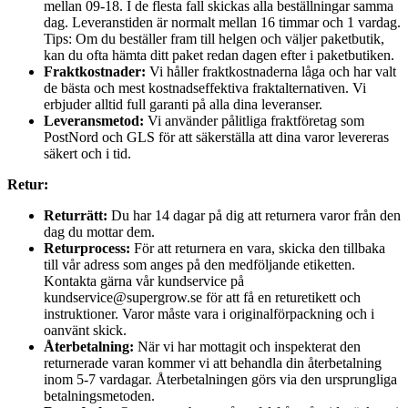
mellan 09-18. I de flesta fall skickas alla beställningar samma
dag. Leveranstiden är normalt mellan 16 timmar och 1 vardag.
Tips: Om du beställer fram till helgen och väljer paketbutik,
kan du ofta hämta ditt paket redan dagen efter i paketbutiken.
Fraktkostnader:
Vi håller fraktkostnaderna låga och har valt
de bästa och mest kostnadseffektiva fraktalternativen. Vi
erbjuder alltid full garanti på alla dina leveranser.
Leveransmetod:
Vi använder pålitliga fraktföretag som
PostNord och GLS för att säkerställa att dina varor levereras
säkert och i tid.
Retur:
Returrätt:
Du har 14 dagar på dig att returnera varor från den
dag du mottar dem.
Returprocess:
För att returnera en vara, skicka den tillbaka
till vår adress som anges på den medföljande etiketten.
Kontakta gärna vår kundservice på
kundservice@supergrow.se för att få en returetikett och
instruktioner. Varor måste vara i originalförpackning och i
oanvänt skick.
Återbetalning:
När vi har mottagit och inspekterat den
returnerade varan kommer vi att behandla din återbetalning
inom 5-7 vardagar. Återbetalningen görs via den ursprungliga
betalningsmetoden.