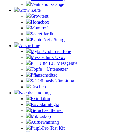
Ventilationsslanger
Grow-Zelte
Growtent
Homebox
Mammoth
Secret Jardin
Plante Net / Scrog
Ausrüstung
Mylar Und Teichfolie
Messtechnik Usw.
PH- Und EC-Messgeräte
Töpfe – Untersetzer
Pflanzenstütze
Schädlingsbekämpfung
Taschen
Nachbehandlung
Extraktion
Boveda/Integra
Geruchsentferner
Mikroskop
Aufbewahrung
Purpl-Pro Test Kit