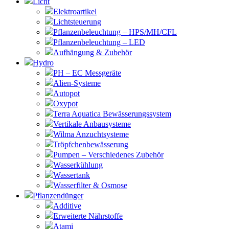
Licht
Elektroartikel
Lichtsteuerung
Pflanzenbeleuchtung – HPS/MH/CFL
Pflanzenbeleuchtung – LED
Aufhängung & Zubehör
Hydro
PH – EC Messgeräte
Alien-Systeme
Autopot
Oxypot
Terra Aquatica Bewässerungssystem
Vertikale Anbausysteme
Wilma Anzuchtsysteme
Tröpfchenbewässerung
Pumpen – Verschiedenes Zubehör
Wasserkühlung
Wassertank
Wasserfilter & Osmose
Pflanzendünger
Additive
Erweiterte Nährstoffe
Atami