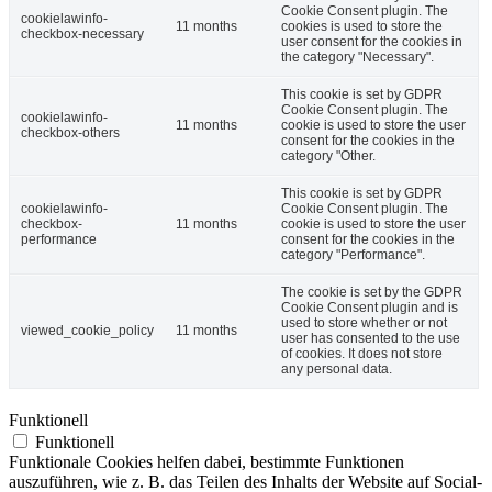
Cookie Consent plugin. The
cookielawinfo-
11 months
cookies is used to store the
checkbox-necessary
user consent for the cookies in
the category "Necessary".
This cookie is set by GDPR
Cookie Consent plugin. The
cookielawinfo-
11 months
cookie is used to store the user
checkbox-others
consent for the cookies in the
category "Other.
This cookie is set by GDPR
cookielawinfo-
Cookie Consent plugin. The
checkbox-
11 months
cookie is used to store the user
performance
consent for the cookies in the
category "Performance".
The cookie is set by the GDPR
Cookie Consent plugin and is
used to store whether or not
viewed_cookie_policy
11 months
user has consented to the use
of cookies. It does not store
any personal data.
Funktionell
Funktionell
Funktionale Cookies helfen dabei, bestimmte Funktionen
auszuführen, wie z. B. das Teilen des Inhalts der Website auf Social-