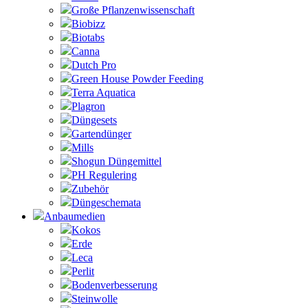
Große Pflanzenwissenschaft
Biobizz
Biotabs
Canna
Dutch Pro
Green House Powder Feeding
Terra Aquatica
Plagron
Düngesets
Gartendünger
Mills
Shogun Düngemittel
PH Regulering
Zubehör
Düngeschemata
Anbaumedien
Kokos
Erde
Leca
Perlit
Bodenverbesserung
Steinwolle