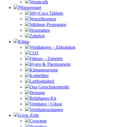
Vermiculit
Pflanzenstart
Jiffy/Coco Tabletts
Wurzelhormon
Stiklinge Propogator
Heizmatten
Zubehör
Klima
Ventilatoren – Zirkulation
CO2
Fittings – Zubehör
Hygro & Thermometer
Klimasteuerung
Kohlefilter
Luftfugtighed
Ona Geruchskontrolle
Heizung
Belüftungs-Kit
Ventilator / Udsug
Ventilationsslanger
Grow-Zelte
Growtent
Homebox