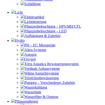
Schädlinge
Licht
Elektroartikel
Lichtsteuerung
Pflanzenbeleuchtung – HPS/MH/CFL
Pflanzenbeleuchtung – LED
Aufhängung & Zubehör
Hydro
PH – EC Messgeräte
Alien-Systeme
Autopot
Oxypot
Terra Aquatica Bewässerungssystem
Vertikale Anbausysteme
Wilma Anzuchtsysteme
Tröpfchenbewässerung
Pumpen – Verschiedenes Zubehör
Wasserkühlung
Wassertank
Wasserfilter & Osmose
Pflanzendünger