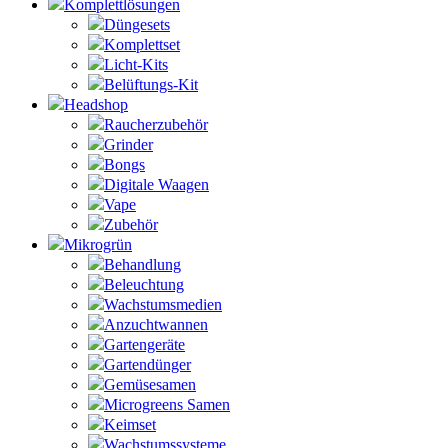
Komplettlösungen
Düngesets
Komplettset
Licht-Kits
Belüftungs-Kit
Headshop
Raucherzubehör
Grinder
Bongs
Digitale Waagen
Vape
Zubehör
Mikrogrün
Behandlung
Beleuchtung
Wachstumsmedien
Anzuchtwannen
Gartengeräte
Gartendünger
Gemüsesamen
Microgreens Samen
Keimset
Wachstumssysteme