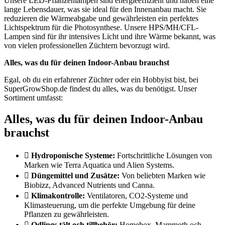
Unsere LED-Pflanzenlampen sind energieeffizient und haben eine
lange Lebensdauer, was sie ideal für den Innenanbau macht. Sie
reduzieren die Wärmeabgabe und gewährleisten ein perfektes
Lichtspektrum für die Photosynthese. Unsere HPS/MH/CFL-
Lampen sind für ihr intensives Licht und ihre Wärme bekannt, was
von vielen professionellen Züchtern bevorzugt wird.
Alles, was du für deinen Indoor-Anbau brauchst
Egal, ob du ein erfahrener Züchter oder ein Hobbyist bist, bei
SuperGrowShop.de findest du alles, was du benötigst. Unser
Sortiment umfasst:
Alles, was du für deinen Indoor-Anbau
brauchst
Hydroponische Systeme:
Fortschrittliche Lösungen von
Marken wie Terra Aquatica und Alien Systems.
Düngemittel und Zusätze:
Von beliebten Marken wie
Biobizz, Advanced Nutrients und Canna.
Klimakontrolle:
Ventilatoren, CO2-Systeme und
Klimasteuerung, um die perfekte Umgebung für deine
Pflanzen zu gewährleisten.
Odlings tält och tillbehör:
Homebox, Mammoth och