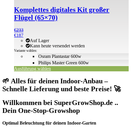
mehrere
Komplettes digitales Kit großer
Varianten
auf.
Flügel (65×70)
Die
Optionen
€
233
können
€
187
auf
Auf Lager
der
Kann heute versendet werden
Produktseite
Variante wählen:
gewählt
Osram Plantastar 600w
werden
Philips Master Green 600w
Ausführung wählen
🌱 Alles für deinen Indoor-Anbau –
Schnelle Lieferung und beste Preise! 🚀
Willkommen bei SuperGrowShop.de ..
Dein One-Stop-Growshop
Optimal Beleuchtung für deinen Indoor-Garten