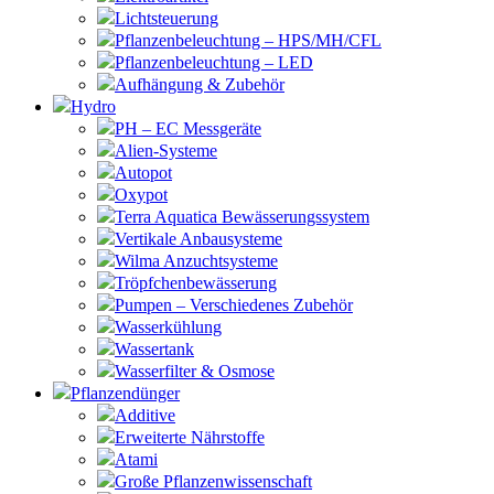
Lichtsteuerung
Pflanzenbeleuchtung – HPS/MH/CFL
Pflanzenbeleuchtung – LED
Aufhängung & Zubehör
Hydro
PH – EC Messgeräte
Alien-Systeme
Autopot
Oxypot
Terra Aquatica Bewässerungssystem
Vertikale Anbausysteme
Wilma Anzuchtsysteme
Tröpfchenbewässerung
Pumpen – Verschiedenes Zubehör
Wasserkühlung
Wassertank
Wasserfilter & Osmose
Pflanzendünger
Additive
Erweiterte Nährstoffe
Atami
Große Pflanzenwissenschaft