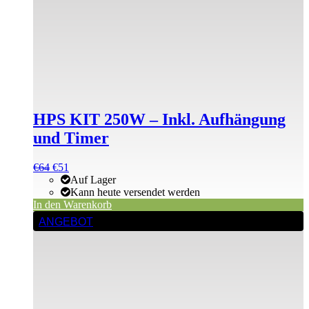
HPS KIT 250W – Inkl. Aufhängung
und Timer
Ursprünglicher
Aktueller
€
64
€
51
Preis
Preis
Auf Lager
war:
ist:
Kann heute versendet werden
€64
€64.
In den Warenkorb
ANGEBOT