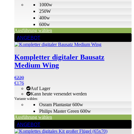
Produktseite
1000w
gewählt
250W
werden
400w
600w
Ausführung wählen
Dieses
ANGEBOT
Produkt
weist
mehrere
Kompletter digitaler Bausatz
Varianten
auf.
Medium Wing
Die
Optionen
€
220
können
€
176
auf
Auf Lager
der
Kann heute versendet werden
Produktseite
Variante wählen:
gewählt
Osram Plantastar 600w
werden
Philips Master Green 600w
Ausführung wählen
Dieses
ANGEBOT
Produkt
weist