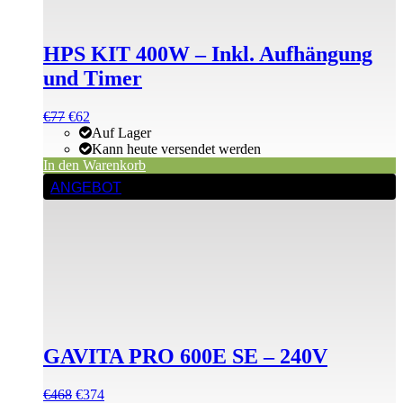
HPS KIT 400W – Inkl. Aufhängung
und Timer
Ursprünglicher
Aktueller
€
77
€
62
Preis
Preis
Auf Lager
war:
ist:
Kann heute versendet werden
€77
€77.
In den Warenkorb
ANGEBOT
GAVITA PRO 600E SE – 240V
Ursprünglicher
Aktueller
€
468
€
374