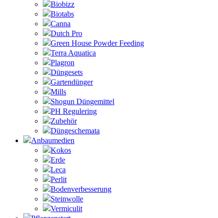
Biobizz
Biotabs
Canna
Dutch Pro
Green House Powder Feeding
Terra Aquatica
Plagron
Düngesets
Gartendünger
Mills
Shogun Düngemittel
PH Regulering
Zubehör
Düngeschemata
Anbaumedien
Kokos
Erde
Leca
Perlit
Bodenverbesserung
Steinwolle
Vermiculit