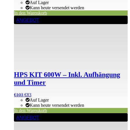
Preis
Preis
Auf Lager
war:
ist:
Kann heute versendet werden
€468
€468.
In den Warenkorb
ANGEBOT
HPS KIT 600W – Inkl. Aufhängung
und Timer
Ursprünglicher
Aktueller
€
103
€
83
Preis
Preis
Auf Lager
war:
ist:
Kann heute versendet werden
€103
€103.
In den Warenkorb
ANGEBOT