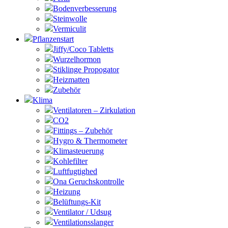
Bodenverbesserung
Steinwolle
Vermiculit
Pflanzenstart
Jiffy/Coco Tabletts
Wurzelhormon
Stiklinge Propogator
Heizmatten
Zubehör
Klima
Ventilatoren – Zirkulation
CO2
Fittings – Zubehör
Hygro & Thermometer
Klimasteuerung
Kohlefilter
Luftfugtighed
Ona Geruchskontrolle
Heizung
Belüftungs-Kit
Ventilator / Udsug
Ventilationsslanger