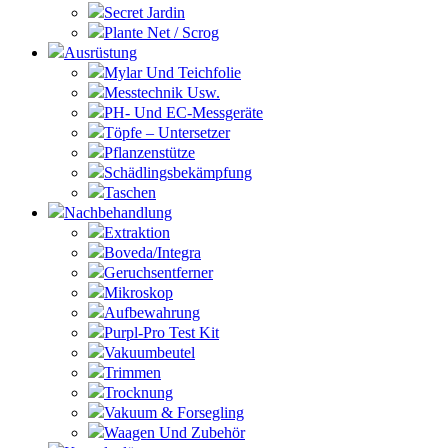
Secret Jardin
Plante Net / Scrog
Ausrüstung
Mylar Und Teichfolie
Messtechnik Usw.
PH- Und EC-Messgeräte
Töpfe – Untersetzer
Pflanzenstütze
Schädlingsbekämpfung
Taschen
Nachbehandlung
Extraktion
Boveda/Integra
Geruchsentferner
Mikroskop
Aufbewahrung
Purpl-Pro Test Kit
Vakuumbeutel
Trimmen
Trocknung
Vakuum & Forsegling
Waagen Und Zubehör