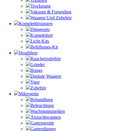
Trimmen
Trocknung
Vakuum & Forsegling
Waagen Und Zubehör
Komplettlösungen
Düngesets
Komplettset
Licht-Kits
Belüftungs-Kit
Headshop
Raucherzubehör
Grinder
Bongs
Digitale Waagen
Vape
Zubehör
Mikrogrün
Behandlung
Beleuchtung
Wachstumsmedien
Anzuchtwannen
Gartengeräte
Gartendünger