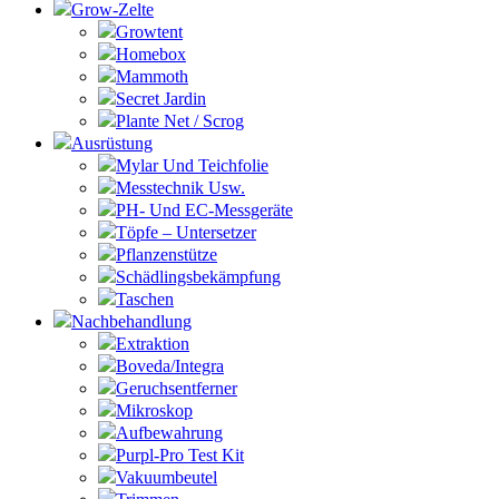
Grow-Zelte
Growtent
Homebox
Mammoth
Secret Jardin
Plante Net / Scrog
Ausrüstung
Mylar Und Teichfolie
Messtechnik Usw.
PH- Und EC-Messgeräte
Töpfe – Untersetzer
Pflanzenstütze
Schädlingsbekämpfung
Taschen
Nachbehandlung
Extraktion
Boveda/Integra
Geruchsentferner
Mikroskop
Aufbewahrung
Purpl-Pro Test Kit
Vakuumbeutel