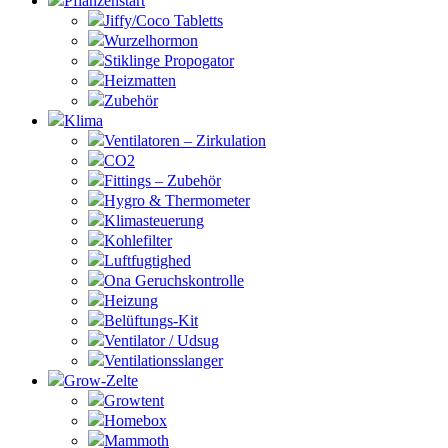
Pflanzenstart
Jiffy/Coco Tabletts
Wurzelhormon
Stiklinge Propogator
Heizmatten
Zubehör
Klima
Ventilatoren – Zirkulation
CO2
Fittings – Zubehör
Hygro & Thermometer
Klimasteuerung
Kohlefilter
Luftfugtighed
Ona Geruchskontrolle
Heizung
Belüftungs-Kit
Ventilator / Udsug
Ventilationsslanger
Grow-Zelte
Growtent
Homebox
Mammoth