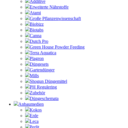
Additive
Erweiterte Nährstoffe
Atami
Große Pflanzenwissenschaft
Biobizz
Biotabs
Canna
Dutch Pro
Green House Powder Feeding
Terra Aquatica
Plagron
Düngesets
Gartendünger
Mills
Shogun Düngemittel
PH Regulering
Zubehör
Düngeschemata
Anbaumedien
Kokos
Erde
Leca
Perlit