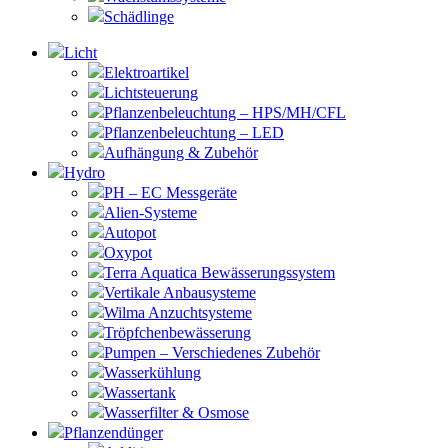
Schädlinge
Licht
Elektroartikel
Lichtsteuerung
Pflanzenbeleuchtung – HPS/MH/CFL
Pflanzenbeleuchtung – LED
Aufhängung & Zubehör
Hydro
PH – EC Messgeräte
Alien-Systeme
Autopot
Oxypot
Terra Aquatica Bewässerungssystem
Vertikale Anbausysteme
Wilma Anzuchtsysteme
Tröpfchenbewässerung
Pumpen – Verschiedenes Zubehör
Wasserkühlung
Wassertank
Wasserfilter & Osmose
Pflanzendünger