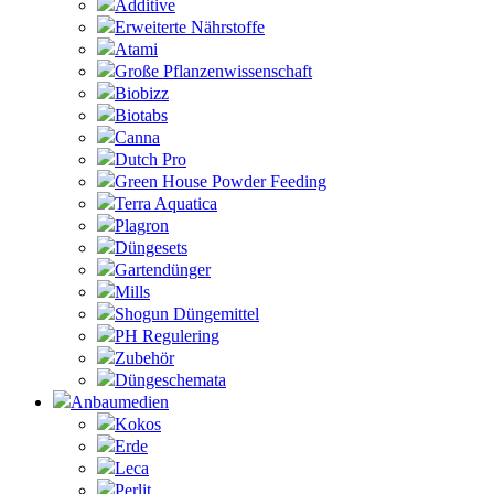
Additive
Erweiterte Nährstoffe
Atami
Große Pflanzenwissenschaft
Biobizz
Biotabs
Canna
Dutch Pro
Green House Powder Feeding
Terra Aquatica
Plagron
Düngesets
Gartendünger
Mills
Shogun Düngemittel
PH Regulering
Zubehör
Düngeschemata
Anbaumedien
Kokos
Erde
Leca
Perlit