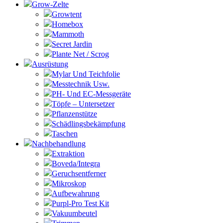
Grow-Zelte
Growtent
Homebox
Mammoth
Secret Jardin
Plante Net / Scrog
Ausrüstung
Mylar Und Teichfolie
Messtechnik Usw.
PH- Und EC-Messgeräte
Töpfe – Untersetzer
Pflanzenstütze
Schädlingsbekämpfung
Taschen
Nachbehandlung
Extraktion
Boveda/Integra
Geruchsentferner
Mikroskop
Aufbewahrung
Purpl-Pro Test Kit
Vakuumbeutel