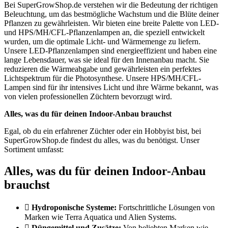
Bei SuperGrowShop.de verstehen wir die Bedeutung der richtigen
Beleuchtung, um das bestmögliche Wachstum und die Blüte deiner
Pflanzen zu gewährleisten. Wir bieten eine breite Palette von LED-
und HPS/MH/CFL-Pflanzenlampen an, die speziell entwickelt
wurden, um die optimale Licht- und Wärmemenge zu liefern.
Unsere LED-Pflanzenlampen sind energieeffizient und haben eine
lange Lebensdauer, was sie ideal für den Innenanbau macht. Sie
reduzieren die Wärmeabgabe und gewährleisten ein perfektes
Lichtspektrum für die Photosynthese. Unsere HPS/MH/CFL-
Lampen sind für ihr intensives Licht und ihre Wärme bekannt, was
von vielen professionellen Züchtern bevorzugt wird.
Alles, was du für deinen Indoor-Anbau brauchst
Egal, ob du ein erfahrener Züchter oder ein Hobbyist bist, bei
SuperGrowShop.de findest du alles, was du benötigst. Unser
Sortiment umfasst:
Alles, was du für deinen Indoor-Anbau
brauchst
Hydroponische Systeme:
Fortschrittliche Lösungen von
Marken wie Terra Aquatica und Alien Systems.
Düngemittel und Zusätze:
Von beliebten Marken wie