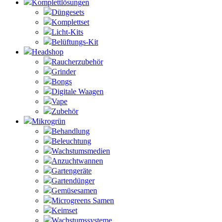
Komplettlösungen
Düngesets
Komplettset
Licht-Kits
Belüftungs-Kit
Headshop
Raucherzubehör
Grinder
Bongs
Digitale Waagen
Vape
Zubehör
Mikrogrün
Behandlung
Beleuchtung
Wachstumsmedien
Anzuchtwannen
Gartengeräte
Gartendünger
Gemüsesamen
Microgreens Samen
Keimset
Wachstumssysteme