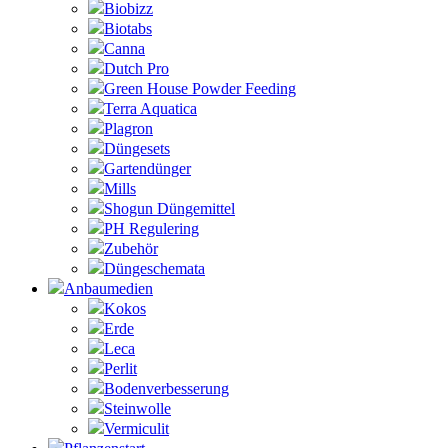
Biobizz
Biotabs
Canna
Dutch Pro
Green House Powder Feeding
Terra Aquatica
Plagron
Düngesets
Gartendünger
Mills
Shogun Düngemittel
PH Regulering
Zubehör
Düngeschemata
Anbaumedien
Kokos
Erde
Leca
Perlit
Bodenverbesserung
Steinwolle
Vermiculit