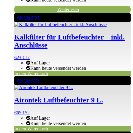
€186
€169.
Weiterlesen
ANGEBOT
Kalkfilter für Luftbefeuchter – inkl.
Anschlüsse
Ursprünglicher
Aktueller
€
21
€
17
Preis
Preis
Auf Lager
war:
ist:
Kann heute versendet werden
€21
€21.
In den Warenkorb
ANGEBOT
Airontek Luftbefeuchter 9 L.
Ursprünglicher
Aktueller
€
65
€
52
Preis
Preis
Auf Lager
war:
ist:
Kann heute versendet werden
€65
€65.
In den Warenkorb