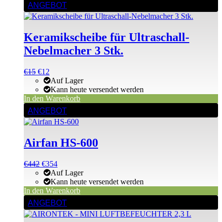
ANGEBOT
Keramikscheibe für Ultraschall-
Nebelmacher 3 Stk.
Ursprünglicher
Aktueller
€
15
€
12
Preis
Preis
Auf Lager
war:
ist:
Kann heute versendet werden
€15
€15.
In den Warenkorb
ANGEBOT
Airfan HS-600
Ursprünglicher
Aktueller
€
442
€
354
Preis
Preis
Auf Lager
war:
ist:
Kann heute versendet werden
€442
€442.
In den Warenkorb
ANGEBOT