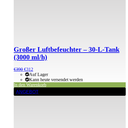
Großer Luftbefeuchter – 30-L-Tank
(3000 ml/h)
Ursprünglicher
Aktueller
€
390
€
312
Preis
Preis
Auf Lager
war:
ist:
Kann heute versendet werden
€475
€390.
In den Warenkorb
ANGEBOT