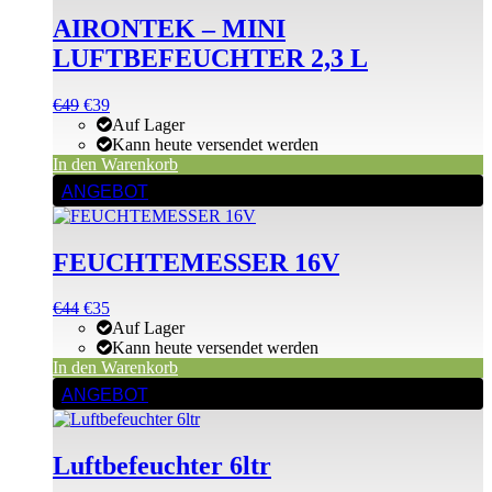
AIRONTEK – MINI
LUFTBEFEUCHTER 2,3 L
Ursprünglicher
Aktueller
€
49
€
39
Preis
Preis
Auf Lager
war:
ist:
Kann heute versendet werden
€49
€49.
In den Warenkorb
ANGEBOT
FEUCHTEMESSER 16V
Ursprünglicher
Aktueller
€
44
€
35
Preis
Preis
Auf Lager
war:
ist:
Kann heute versendet werden
€44
€44.
In den Warenkorb
ANGEBOT
Luftbefeuchter 6ltr