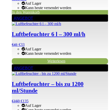
Preis
Preis
Auf Lager
war:
ist:
Kann heute versendet werden
€118
€118.
In den Warenkorb
ANGEBOT
Luftbefeuchter 6 l – 300 ml/h
Ursprünglicher
Aktueller
€
41
€
33
Preis
Preis
Auf Lager
war:
ist:
Kann heute versendet werden
€52
€41.
Weiterlesen
ANGEBOT
Luftbefeuchter – bis zu 1200
ml/Stunde
Ursprünglicher
Aktueller
€
169
€
135
Preis
Preis
Auf Lager
war:
ist:
Kann heute versendet werden