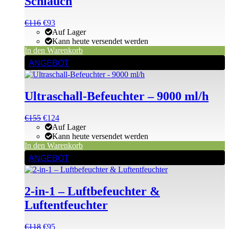
Schlauch
Ursprünglicher
Aktueller
€
116
€
93
Preis
Preis
Auf Lager
war:
ist:
Kann heute versendet werden
€116
€116.
In den Warenkorb
ANGEBOT
Ultraschall-Befeuchter – 9000 ml/h
Ursprünglicher
Aktueller
€
155
€
124
Preis
Preis
Auf Lager
war:
ist:
Kann heute versendet werden
€155
€155.
In den Warenkorb
ANGEBOT
2-in-1 – Luftbefeuchter &
Luftentfeuchter
Ursprünglicher
Aktueller
€
118
€
95