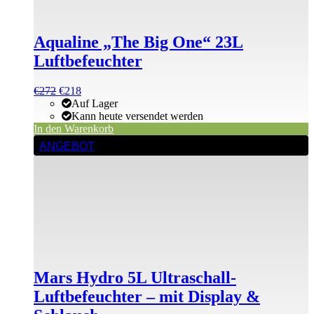
Aqualine „The Big One“ 23L
Luftbefeuchter
Ursprünglicher
Aktueller
€
272
€
218
Preis
Preis
Auf Lager
war:
ist:
Kann heute versendet werden
€272
€272.
In den Warenkorb
ANGEBOT
Mars Hydro 5L Ultraschall-
Luftbefeuchter – mit Display &