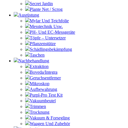
Secret Jardin
Plante Net / Scrog
Ausrüstung
Mylar Und Teichfolie
Messtechnik Usw.
PH- Und EC-Messgeräte
Töpfe – Untersetzer
Pflanzenstütze
Schädlingsbekämpfung
Taschen
Nachbehandlung
Extraktion
Boveda/Integra
Geruchsentferner
Mikroskop
Aufbewahrung
Purpl-Pro Test Kit
Vakuumbeutel
Trimmen
Trocknung
Vakuum & Forsegling
Waagen Und Zubehör