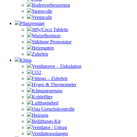
Bodenverbesserung
Steinwolle
Vermiculit
Pflanzenstart
Jiffy/Coco Tabletts
Wurzelhormon
Stiklinge Propogator
Heizmatten
Zubehör
Klima
Ventilatoren – Zirkulation
CO2
Fittings – Zubehör
Hygro & Thermometer
Klimasteuerung
Kohlefilter
Luftfugtighed
Ona Geruchskontrolle
Heizung
Belüftungs-Kit
Ventilator / Udsug
Ventilationsslanger