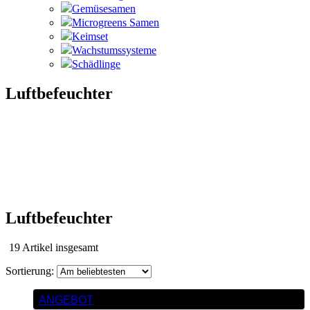
Gemüsesamen
Microgreens Samen
Keimset
Wachstumssysteme
Schädlinge
Luftbefeuchter
Luftbefeuchter
Nach
19 Artikel insgesamt
Beliebtheit
sortiert
ANGEBOT