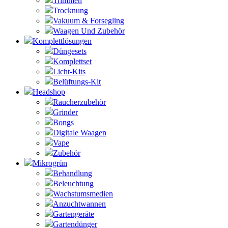
Trimmen
Trocknung
Vakuum & Forsegling
Waagen Und Zubehör
Komplettlösungen
Düngesets
Komplettset
Licht-Kits
Belüftungs-Kit
Headshop
Raucherzubehör
Grinder
Bongs
Digitale Waagen
Vape
Zubehör
Mikrogrün
Behandlung
Beleuchtung
Wachstumsmedien
Anzuchtwannen
Gartengeräte
Gartendünger