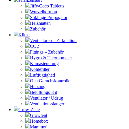
Pflanzenstart
Jiffy/Coco Tabletts
Wurzelhormon
Stiklinge Propogator
Heizmatten
Zubehör
Klima
Ventilatoren – Zirkulation
CO2
Fittings – Zubehör
Hygro & Thermometer
Klimasteuerung
Kohlefilter
Luftfugtighed
Ona Geruchskontrolle
Heizung
Belüftungs-Kit
Ventilator / Udsug
Ventilationsslanger
Grow-Zelte
Growtent
Homebox
Mammoth