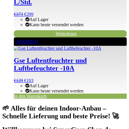
L/Std.
Ursprünglicher
Aktueller
€
373
€
299
Preis
Preis
Auf Lager
war:
ist:
Kann heute versendet werden
€373
€373.
Weiterlesen
ANGEBOT
Gse Luftentfeuchter und
Luftbefeuchter -10A
Ursprünglicher
Aktueller
€
129
€
103
Preis
Preis
Auf Lager
war:
ist:
Kann heute versendet werden
€129
€129.
In den Warenkorb
🌱 Alles für deinen Indoor-Anbau –
Schnelle Lieferung und beste Preise! 🚀