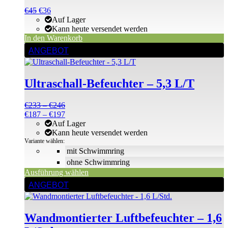
Ursprünglicher
Aktueller
€
45
€
36
Preis
Preis
Auf Lager
war:
ist:
Kann heute versendet werden
€45
€45.
In den Warenkorb
Dieses
ANGEBOT
Produkt
weist
mehrere
Ultraschall-Befeuchter – 5,3 L/T
Varianten
auf.
Die
Preisspanne:
€
233
–
€
246
Optionen
€233
Preisspanne:
€
187
–
€
197
können
bis
€187
Auf Lager
auf
€246
bis
Kann heute versendet werden
der
€197
Variante wählen:
Produktseite
mit Schwimmring
gewählt
ohne Schwimmring
werden
Ausführung wählen
ANGEBOT
Wandmontierter Luftbefeuchter – 1,6