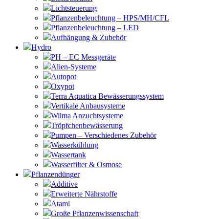
Lichtsteuerung
Pflanzenbeleuchtung – HPS/MH/CFL
Pflanzenbeleuchtung – LED
Aufhängung & Zubehör
Hydro
PH – EC Messgeräte
Alien-Systeme
Autopot
Oxypot
Terra Aquatica Bewässerungssystem
Vertikale Anbausysteme
Wilma Anzuchtsysteme
Tröpfchenbewässerung
Pumpen – Verschiedenes Zubehör
Wasserkühlung
Wassertank
Wasserfilter & Osmose
Pflanzendünger
Additive
Erweiterte Nährstoffe
Atami
Große Pflanzenwissenschaft