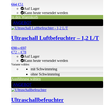
Ursprünglicher
Aktueller
€
64
€
51
Preis
Preis
Auf Lager
war:
ist:
Kann heute versendet werden
€64
€64.
In den Warenkorb
Dieses
ANGEBOT
Produkt
weist
mehrere
Ultraschall Luftbefeuchter – 1,2 L/T
Varianten
auf.
Die
Preisspanne:
€
90
–
€
97
Optionen
€90
Preisspanne:
€
72
–
€
78
können
bis
€72
Auf Lager
auf
€97
bis
Kann heute versendet werden
der
€78
Variante wählen:
Produktseite
mit Schwimmring
gewählt
ohne Schwimmring
werden
Ausführung wählen
ANGEBOT
Ultraschallbefeuchter