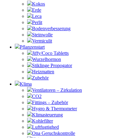
Kokos
Erde
Leca
Perlit
Bodenverbesserung
Steinwolle
Vermiculit
Pflanzenstart
Jiffy/Coco Tabletts
Wurzelhormon
Stiklinge Propogator
Heizmatten
Zubehör
Klima
Ventilatoren – Zirkulation
CO2
Fittings – Zubehör
Hygro & Thermometer
Klimasteuerung
Kohlefilter
Luftfugtighed
Ona Geruchskontrolle