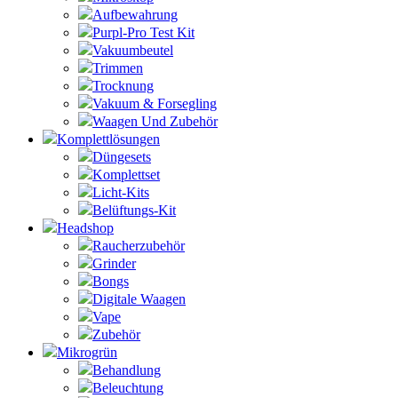
Aufbewahrung
Purpl-Pro Test Kit
Vakuumbeutel
Trimmen
Trocknung
Vakuum & Forsegling
Waagen Und Zubehör
Komplettlösungen
Düngesets
Komplettset
Licht-Kits
Belüftungs-Kit
Headshop
Raucherzubehör
Grinder
Bongs
Digitale Waagen
Vape
Zubehör
Mikrogrün
Behandlung
Beleuchtung