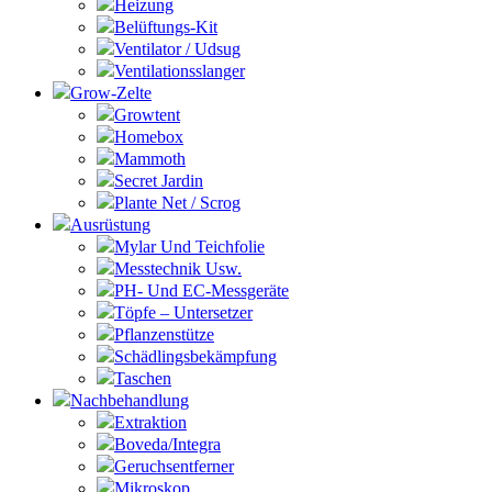
Heizung
Belüftungs-Kit
Ventilator / Udsug
Ventilationsslanger
Grow-Zelte
Growtent
Homebox
Mammoth
Secret Jardin
Plante Net / Scrog
Ausrüstung
Mylar Und Teichfolie
Messtechnik Usw.
PH- Und EC-Messgeräte
Töpfe – Untersetzer
Pflanzenstütze
Schädlingsbekämpfung
Taschen
Nachbehandlung
Extraktion
Boveda/Integra
Geruchsentferner
Mikroskop