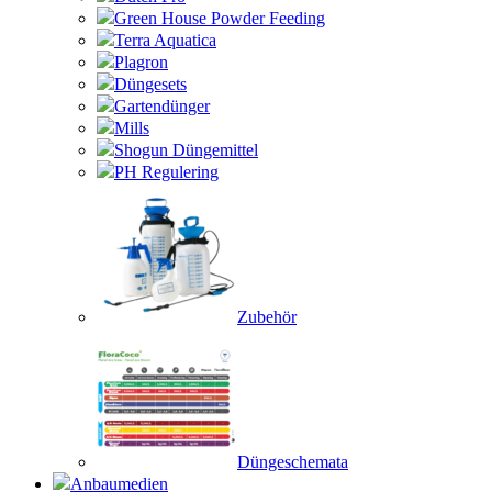
Green House Powder Feeding
Terra Aquatica
Plagron
Düngesets
Gartendünger
Mills
Shogun Düngemittel
PH Regulering
Zubehör
Düngeschemata
Anbaumedien