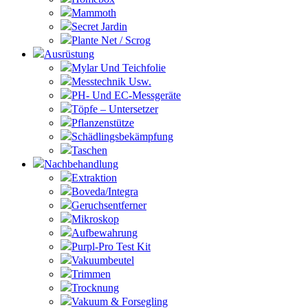
Mammoth
Secret Jardin
Plante Net / Scrog
Ausrüstung
Mylar Und Teichfolie
Messtechnik Usw.
PH- Und EC-Messgeräte
Töpfe – Untersetzer
Pflanzenstütze
Schädlingsbekämpfung
Taschen
Nachbehandlung
Extraktion
Boveda/Integra
Geruchsentferner
Mikroskop
Aufbewahrung
Purpl-Pro Test Kit
Vakuumbeutel
Trimmen
Trocknung
Vakuum & Forsegling