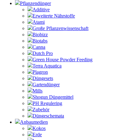
Pflanzendünger
Additive
Erweiterte Nährstoffe
Atami
Große Pflanzenwissenschaft
Biobizz
Biotabs
Canna
Dutch Pro
Green House Powder Feeding
Terra Aquatica
Plagron
Düngesets
Gartendünger
Mills
Shogun Düngemittel
PH Regulering
Zubehör
Düngeschemata
Anbaumedien
Kokos
Erde