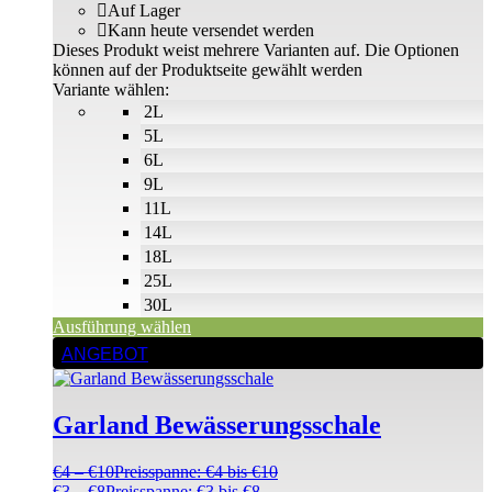
Auf Lager
Kann heute versendet werden
Dieses Produkt weist mehrere Varianten auf. Die Optionen
können auf der Produktseite gewählt werden
Variante wählen:
2L
5L
6L
9L
11L
14L
18L
25L
30L
Ausführung wählen
ANGEBOT
Garland Bewässerungsschale
€
4
–
€
10
Preisspanne: €4 bis €10
€
3
–
€
8
Preisspanne: €3 bis €8