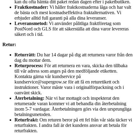
kan du ofta hämta ditt paket redan dagen efter i paketbutiken.
Fraktkostnader:
Vi håller fraktkostnaderna låga och har valt
de bästa och mest kostnadseffektiva fraktalternativen. Vi
erbjuder alltid full garanti på alla dina leveranser.
Leveransmetod:
Vi använder pålitliga fraktföretag som
PostNord och GLS för att säkerställa att dina varor levereras
säkert och i tid.
Retur:
Returrätt:
Du har 14 dagar på dig att returnera varor från den
dag du mottar dem.
Returprocess:
För att returnera en vara, skicka den tillbaka
till vår adress som anges på den medföljande etiketten.
Kontakta gärna vår kundservice på
kundservice@supergrow.se för att få en returetikett och
instruktioner. Varor måste vara i originalförpackning och i
oanvänt skick.
Återbetalning:
När vi har mottagit och inspekterat den
returnerade varan kommer vi att behandla din återbetalning
inom 5-7 vardagar. Återbetalningen görs via den ursprungliga
betalningsmetoden.
Returfrakt:
Om returen beror på ett fel från vår sida täcker vi
returfrakten. I andra fall är det kundens ansvar att betala för
returfrakten.