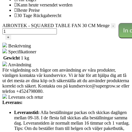
Kann heute versendet werden
Beste Preise
30 Tage Rückgaberecht
AIRONTEK - SQUARED TABLE FAN 30 CM Menge
-
In 
+
Beskrivning
Specifikationer
Gewicht
1 kg
Användning
För vägledning och frågor om användning av våra produkter,
vänligen kontakta vår kundservice. Vi är här för att hjälpa dig att få
ut det mesta av dina köp och säkerställa att du använder produkterna
korrekt och säkert. Kontakta oss på
kundservice@supergrow.se
eller
telefon +4524798080.
Leverans och retur
Leverans:
Leveranstid:
Alla beställningar packas och skickas dagligen
mellan 09-18. I de flesta fall skickas alla beställningar samma
dag. Leveranstiden är normalt mellan 16 timmar och 1 vardag.
Tips: Om du beställer fram till helgen och väljer paketbutik,