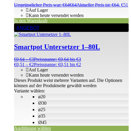
Ursprünglicher Preis war: €64
€
64
Aktueller Preis ist: €64.
€
51
Auf Lager
Kann heute versendet werden
In den Warenkorb
ANGEBOT
Smartpot Untersetzer 1–80L
€
0,64
–
€
3
Preisspanne: €0,64 bis €3
€
0,51
–
€
2
Preisspanne: €0,51 bis €2
Auf Lager
Kann heute versendet werden
Dieses Produkt weist mehrere Varianten auf. Die Optionen
können auf der Produktseite gewählt werden
Variante wählen:
ø20
Ø30
ø25
ø35
Ø45
Ausführung wählen