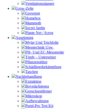
Ventilationsslanger
Grow-Zelte
Growtent
Homebox
Mammoth
Secret Jardin
Plante Net / Scrog
Ausrüstung
Mylar Und Teichfolie
Messtechnik Usw.
PH- Und EC-Messgeräte
Töpfe – Untersetzer
Pflanzenstütze
Schädlingsbekämpfung
Taschen
Nachbehandlung
Extraktion
Boveda/Integra
Geruchsentferner
Mikroskop
Aufbewahrung
Purpl-Pro Test Kit