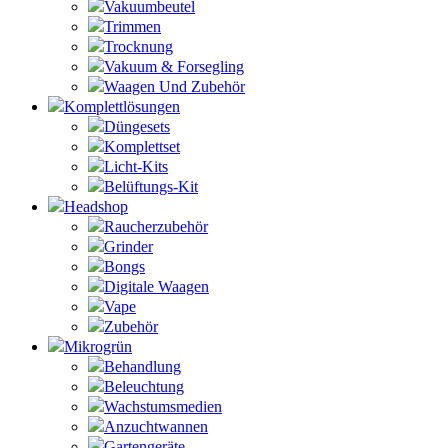
Vakuumbeutel
Trimmen
Trocknung
Vakuum & Forsegling
Waagen Und Zubehör
Komplettlösungen
Düngesets
Komplettset
Licht-Kits
Belüftungs-Kit
Headshop
Raucherzubehör
Grinder
Bongs
Digitale Waagen
Vape
Zubehör
Mikrogrün
Behandlung
Beleuchtung
Wachstumsmedien
Anzuchtwannen
Gartengeräte