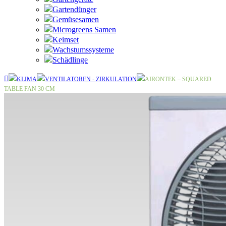
Gartendünger
Gemüsesamen
Microgreens Samen
Keimset
Wachstumssysteme
Schädlinge
KLIMA
VENTILATOREN - ZIRKULATION
AIRONTEK – SQUARED
TABLE FAN 30 CM