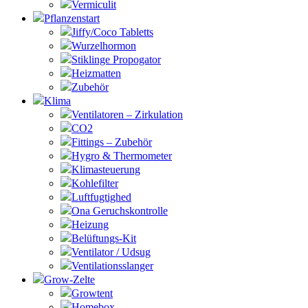
Vermiculit
Pflanzenstart
Jiffy/Coco Tabletts
Wurzelhormon
Stiklinge Propogator
Heizmatten
Zubehör
Klima
Ventilatoren – Zirkulation
CO2
Fittings – Zubehör
Hygro & Thermometer
Klimasteuerung
Kohlefilter
Luftfugtighed
Ona Geruchskontrolle
Heizung
Belüftungs-Kit
Ventilator / Udsug
Ventilationsslanger
Grow-Zelte
Growtent
Homebox