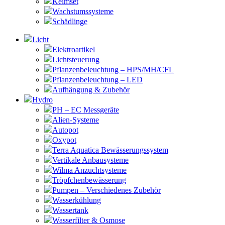
Keimset
Wachstumssysteme
Schädlinge
Licht
Elektroartikel
Lichtsteuerung
Pflanzenbeleuchtung – HPS/MH/CFL
Pflanzenbeleuchtung – LED
Aufhängung & Zubehör
Hydro
PH – EC Messgeräte
Alien-Systeme
Autopot
Oxypot
Terra Aquatica Bewässerungssystem
Vertikale Anbausysteme
Wilma Anzuchtsysteme
Tröpfchenbewässerung
Pumpen – Verschiedenes Zubehör
Wasserkühlung
Wassertank
Wasserfilter & Osmose