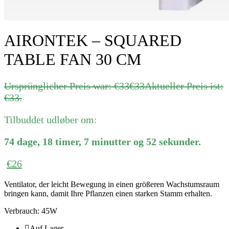
AIRONTEK – SQUARED
TABLE FAN 30 CM
Ursprünglicher Preis war: €33
€
33
Aktueller Preis ist:
€33.
Tilbuddet udløber om:
74
dage
,
18
timer
,
7
minutter
og
52
sekunder
.
€
26
Ventilator, der leicht Bewegung in einen größeren Wachstumsraum
bringen kann, damit Ihre Pflanzen einen starken Stamm erhalten.
Verbrauch: 45W
Auf Lager