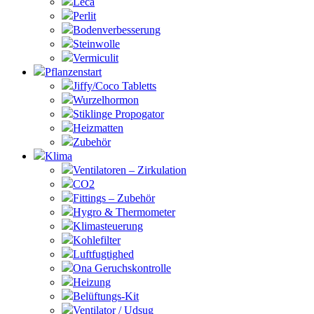
Leca
Perlit
Bodenverbesserung
Steinwolle
Vermiculit
Pflanzenstart
Jiffy/Coco Tabletts
Wurzelhormon
Stiklinge Propogator
Heizmatten
Zubehör
Klima
Ventilatoren – Zirkulation
CO2
Fittings – Zubehör
Hygro & Thermometer
Klimasteuerung
Kohlefilter
Luftfugtighed
Ona Geruchskontrolle
Heizung
Belüftungs-Kit
Ventilator / Udsug