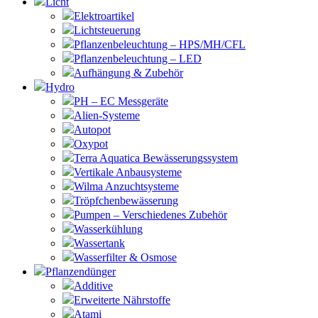
Licht
Elektroartikel
Lichtsteuerung
Pflanzenbeleuchtung – HPS/MH/CFL
Pflanzenbeleuchtung – LED
Aufhängung & Zubehör
Hydro
PH – EC Messgeräte
Alien-Systeme
Autopot
Oxypot
Terra Aquatica Bewässerungssystem
Vertikale Anbausysteme
Wilma Anzuchtsysteme
Tröpfchenbewässerung
Pumpen – Verschiedenes Zubehör
Wasserkühlung
Wassertank
Wasserfilter & Osmose
Pflanzendünger
Additive
Erweiterte Nährstoffe
Atami