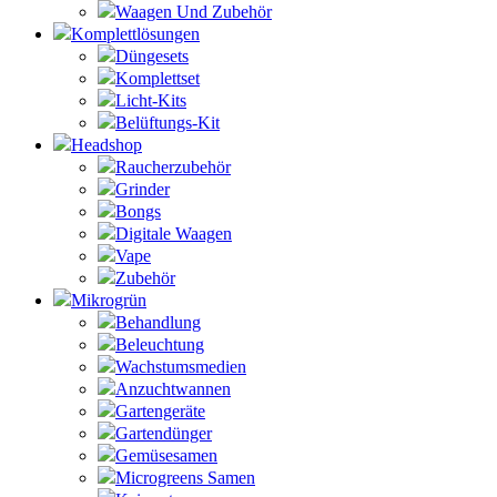
Waagen Und Zubehör
Komplettlösungen
Düngesets
Komplettset
Licht-Kits
Belüftungs-Kit
Headshop
Raucherzubehör
Grinder
Bongs
Digitale Waagen
Vape
Zubehör
Mikrogrün
Behandlung
Beleuchtung
Wachstumsmedien
Anzuchtwannen
Gartengeräte
Gartendünger
Gemüsesamen
Microgreens Samen