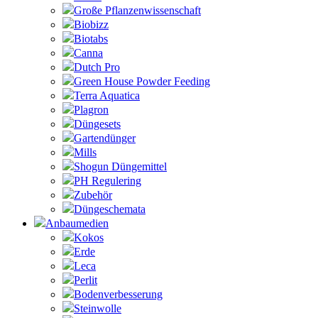
Große Pflanzenwissenschaft
Biobizz
Biotabs
Canna
Dutch Pro
Green House Powder Feeding
Terra Aquatica
Plagron
Düngesets
Gartendünger
Mills
Shogun Düngemittel
PH Regulering
Zubehör
Düngeschemata
Anbaumedien
Kokos
Erde
Leca
Perlit
Bodenverbesserung
Steinwolle