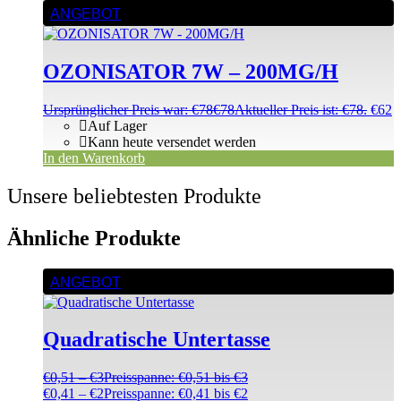
ANGEBOT
OZONISATOR 7W – 200MG/H
Ursprünglicher Preis war: €78
€
78
Aktueller Preis ist: €78.
€
62
Auf Lager
Kann heute versendet werden
In den Warenkorb
Unsere beliebtesten Produkte
Ähnliche Produkte
ANGEBOT
Quadratische Untertasse
€
0,51
–
€
3
Preisspanne: €0,51 bis €3
€
0,41
–
€
2
Preisspanne: €0,41 bis €2