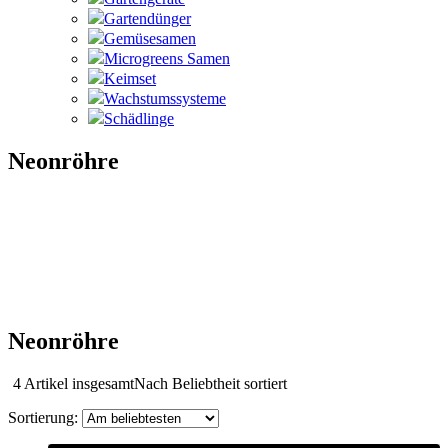
Gartendünger
Gemüsesamen
Microgreens Samen
Keimset
Wachstumssysteme
Schädlinge
Neonröhre
Neonröhre
4 Artikel insgesamt
Nach Beliebtheit sortiert