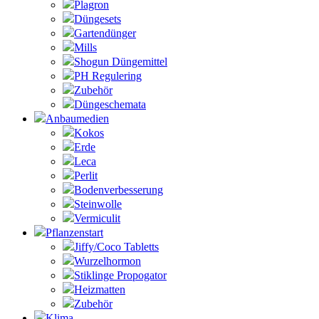
Plagron
Düngesets
Gartendünger
Mills
Shogun Düngemittel
PH Regulering
Zubehör
Düngeschemata
Anbaumedien
Kokos
Erde
Leca
Perlit
Bodenverbesserung
Steinwolle
Vermiculit
Pflanzenstart
Jiffy/Coco Tabletts
Wurzelhormon
Stiklinge Propogator
Heizmatten
Zubehör
Klima