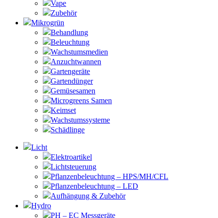
Vape
Zubehör
Mikrogrün
Behandlung
Beleuchtung
Wachstumsmedien
Anzuchtwannen
Gartengeräte
Gartendünger
Gemüsesamen
Microgreens Samen
Keimset
Wachstumssysteme
Schädlinge
Licht
Elektroartikel
Lichtsteuerung
Pflanzenbeleuchtung – HPS/MH/CFL
Pflanzenbeleuchtung – LED
Aufhängung & Zubehör
Hydro
PH – EC Messgeräte