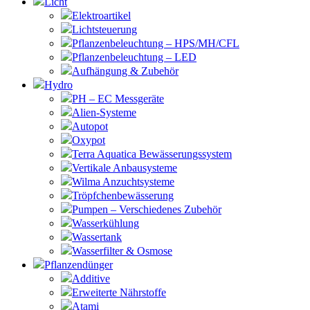
Licht
Elektroartikel
Lichtsteuerung
Pflanzenbeleuchtung – HPS/MH/CFL
Pflanzenbeleuchtung – LED
Aufhängung & Zubehör
Hydro
PH – EC Messgeräte
Alien-Systeme
Autopot
Oxypot
Terra Aquatica Bewässerungssystem
Vertikale Anbausysteme
Wilma Anzuchtsysteme
Tröpfchenbewässerung
Pumpen – Verschiedenes Zubehör
Wasserkühlung
Wassertank
Wasserfilter & Osmose
Pflanzendünger
Additive
Erweiterte Nährstoffe
Atami