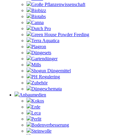
Große Pflanzenwissenschaft
Biobizz
Biotabs
Canna
Dutch Pro
Green House Powder Feeding
Terra Aquatica
Plagron
Düngesets
Gartendünger
Mills
Shogun Düngemittel
PH Regulering
Zubehör
Düngeschemata
Anbaumedien
Kokos
Erde
Leca
Perlit
Bodenverbesserung
Steinwolle