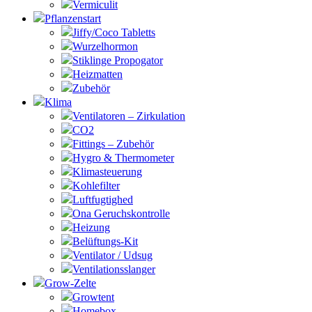
Vermiculit
Pflanzenstart
Jiffy/Coco Tabletts
Wurzelhormon
Stiklinge Propogator
Heizmatten
Zubehör
Klima
Ventilatoren – Zirkulation
CO2
Fittings – Zubehör
Hygro & Thermometer
Klimasteuerung
Kohlefilter
Luftfugtighed
Ona Geruchskontrolle
Heizung
Belüftungs-Kit
Ventilator / Udsug
Ventilationsslanger
Grow-Zelte
Growtent
Homebox