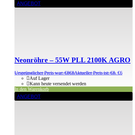
ANGEBOT
Neonröhre – 55W PLL 2100K AGRO
Ursprünglicher Preis war: €8
€
8
Aktueller Preis ist: €8.
€
6
Auf Lager
Kann heute versendet werden
In den Warenkorb
ANGEBOT