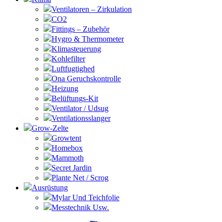
Ventilatoren – Zirkulation
CO2
Fittings – Zubehör
Hygro & Thermometer
Klimasteuerung
Kohlefilter
Luftfugtighed
Ona Geruchskontrolle
Heizung
Belüftungs-Kit
Ventilator / Udsug
Ventilationsslanger
Grow-Zelte
Growtent
Homebox
Mammoth
Secret Jardin
Plante Net / Scrog
Ausrüstung
Mylar Und Teichfolie
Messtechnik Usw.