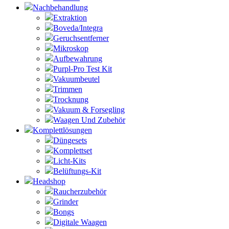
Nachbehandlung
Extraktion
Boveda/Integra
Geruchsentferner
Mikroskop
Aufbewahrung
Purpl-Pro Test Kit
Vakuumbeutel
Trimmen
Trocknung
Vakuum & Forsegling
Waagen Und Zubehör
Komplettlösungen
Düngesets
Komplettset
Licht-Kits
Belüftungs-Kit
Headshop
Raucherzubehör
Grinder
Bongs
Digitale Waagen