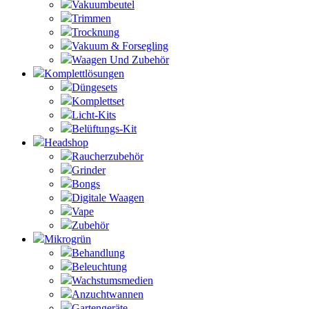
Vakuumbeutel
Trimmen
Trocknung
Vakuum & Forsegling
Waagen Und Zubehör
Komplettlösungen
Düngesets
Komplettset
Licht-Kits
Belüftungs-Kit
Headshop
Raucherzubehör
Grinder
Bongs
Digitale Waagen
Vape
Zubehör
Mikrogrün
Behandlung
Beleuchtung
Wachstumsmedien
Anzuchtwannen
Gartengeräte