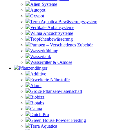
Alien-Systeme
Autopot
Oxypot
Terra Aquatica Bewässerungssystem
Vertikale Anbausysteme
Wilma Anzuchtsysteme
Tröpfchenbewässerung
Pumpen – Verschiedenes Zubehör
Wasserkühlung
Wassertank
Wasserfilter & Osmose
Pflanzendünger
Additive
Erweiterte Nährstoffe
Atami
Große Pflanzenwissenschaft
Biobizz
Biotabs
Canna
Dutch Pro
Green House Powder Feeding
Terra Aquatica