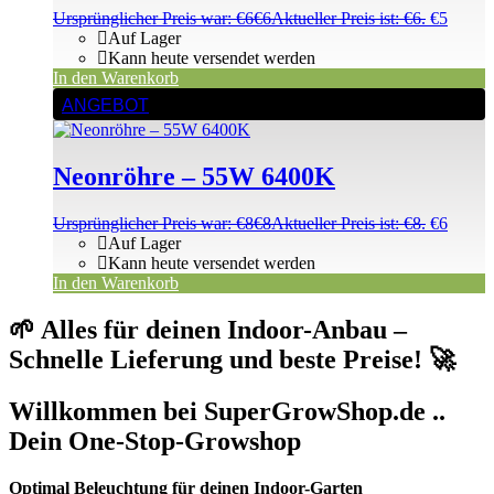
Ursprünglicher Preis war: €6
€
6
Aktueller Preis ist: €6.
€
5
Auf Lager
Kann heute versendet werden
In den Warenkorb
ANGEBOT
Neonröhre – 55W 6400K
Ursprünglicher Preis war: €8
€
8
Aktueller Preis ist: €8.
€
6
Auf Lager
Kann heute versendet werden
In den Warenkorb
🌱 Alles für deinen Indoor-Anbau –
Schnelle Lieferung und beste Preise! 🚀
Willkommen bei SuperGrowShop.de ..
Dein One-Stop-Growshop
Optimal Beleuchtung für deinen Indoor-Garten