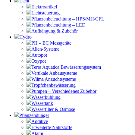
Licht
Elektroartikel
Lichtsteuerung
Pflanzenbeleuchtung – HPS/MH/CFL
Pflanzenbeleuchtung – LED
Aufhängung & Zubehör
Hydro
PH – EC Messgeräte
Alien-Systeme
Autopot
Oxypot
Terra Aquatica Bewässerungssystem
Vertikale Anbausysteme
Wilma Anzuchtsysteme
Tröpfchenbewässerung
Pumpen – Verschiedenes Zubehör
Wasserkühlung
Wassertank
Wasserfilter & Osmose
Pflanzendünger
Additive
Erweiterte Nährstoffe
Atami