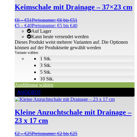
Keimschale mit Drainage – 37×23 cm
€
6
–
€
51
Preisspanne: €6 bis €51
€
5
–
€
40
Preisspanne: €5 bis €40
Auf Lager
Kann heute versendet werden
Dieses Produkt weist mehrere Varianten auf. Die Optionen
können auf der Produktseite gewählt werden
Variante wählen:
1 Stk.
3 Stk.
5 Stk.
10 Stk.
Ausführung wählen
ANGEBOT
Kleine Anzuchtschale mit Drainage –
23 x 17 cm
€
2
–
€
25
Preisspanne: €2 bis €25