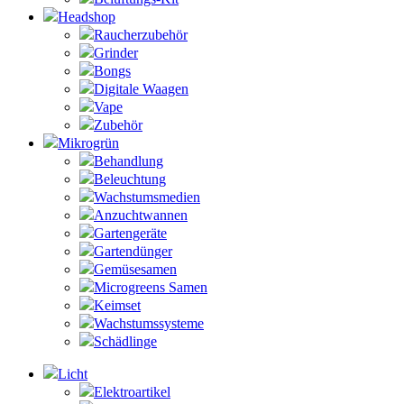
Headshop
Raucherzubehör
Grinder
Bongs
Digitale Waagen
Vape
Zubehör
Mikrogrün
Behandlung
Beleuchtung
Wachstumsmedien
Anzuchtwannen
Gartengeräte
Gartendünger
Gemüsesamen
Microgreens Samen
Keimset
Wachstumssysteme
Schädlinge
Licht
Elektroartikel