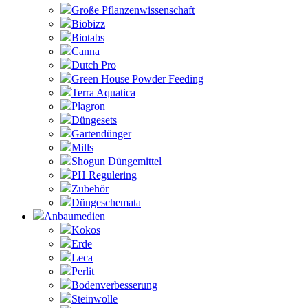
Große Pflanzenwissenschaft
Biobizz
Biotabs
Canna
Dutch Pro
Green House Powder Feeding
Terra Aquatica
Plagron
Düngesets
Gartendünger
Mills
Shogun Düngemittel
PH Regulering
Zubehör
Düngeschemata
Anbaumedien
Kokos
Erde
Leca
Perlit
Bodenverbesserung
Steinwolle