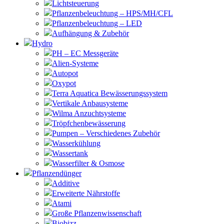
Lichtsteuerung
Pflanzenbeleuchtung – HPS/MH/CFL
Pflanzenbeleuchtung – LED
Aufhängung & Zubehör
Hydro
PH – EC Messgeräte
Alien-Systeme
Autopot
Oxypot
Terra Aquatica Bewässerungssystem
Vertikale Anbausysteme
Wilma Anzuchtsysteme
Tröpfchenbewässerung
Pumpen – Verschiedenes Zubehör
Wasserkühlung
Wassertank
Wasserfilter & Osmose
Pflanzendünger
Additive
Erweiterte Nährstoffe
Atami
Große Pflanzenwissenschaft
Biobizz