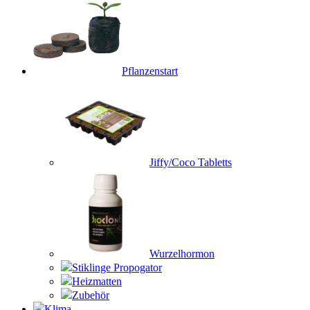
Pflanzenstart
Jiffy/Coco Tabletts
Wurzelhormon
Stiklinge Propogator
Heizmatten
Zubehör
Klima