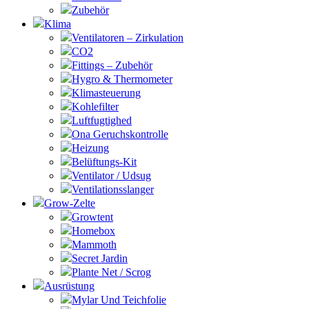
Zubehör
Klima
Ventilatoren – Zirkulation
CO2
Fittings – Zubehör
Hygro & Thermometer
Klimasteuerung
Kohlefilter
Luftfugtighed
Ona Geruchskontrolle
Heizung
Belüftungs-Kit
Ventilator / Udsug
Ventilationsslanger
Grow-Zelte
Growtent
Homebox
Mammoth
Secret Jardin
Plante Net / Scrog
Ausrüstung
Mylar Und Teichfolie