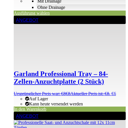
Mit Drainage
Ohne Drainage
Ausführung wählen
ANGEBOT
Garland Professional Tray – 84-
Zellen-Anzuchtplatte (2 Stück)
Ursprünglicher Preis war: €8
€
8
Aktueller Preis ist: €8.
€
6
Auf Lager
Kann heute versendet werden
In den Warenkorb
ANGEBOT