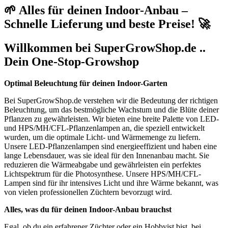
🌱 Alles für deinen Indoor-Anbau –
Schnelle Lieferung und beste Preise! 🚀
Willkommen bei SuperGrowShop.de ..
Dein One-Stop-Growshop
Optimal Beleuchtung für deinen Indoor-Garten
Bei SuperGrowShop.de verstehen wir die Bedeutung der richtigen
Beleuchtung, um das bestmögliche Wachstum und die Blüte deiner
Pflanzen zu gewährleisten. Wir bieten eine breite Palette von LED-
und HPS/MH/CFL-Pflanzenlampen an, die speziell entwickelt
wurden, um die optimale Licht- und Wärmemenge zu liefern.
Unsere LED-Pflanzenlampen sind energieeffizient und haben eine
lange Lebensdauer, was sie ideal für den Innenanbau macht. Sie
reduzieren die Wärmeabgabe und gewährleisten ein perfektes
Lichtspektrum für die Photosynthese. Unsere HPS/MH/CFL-
Lampen sind für ihr intensives Licht und ihre Wärme bekannt, was
von vielen professionellen Züchtern bevorzugt wird.
Alles, was du für deinen Indoor-Anbau brauchst
Egal, ob du ein erfahrener Züchter oder ein Hobbyist bist, bei