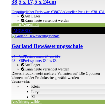
38,5 x 17,5 x 24cm
Ursprünglicher Preis war: €38
€
38
Aktueller Preis ist: €38.
€
31
Auf Lager
Kann heute versendet werden
In den Warenkorb
ANGEBOT
Garland Bewässerungsschale
€
4
–
€
10
Preisspanne: €4 bis €10
€
3
–
€
8
Preisspanne: €3 bis €8
Auf Lager
Kann heute versendet werden
Dieses Produkt weist mehrere Varianten auf. Die Optionen
können auf der Produktseite gewählt werden
Variante wählen:
Klein
Large
XL
Ausführung wählen