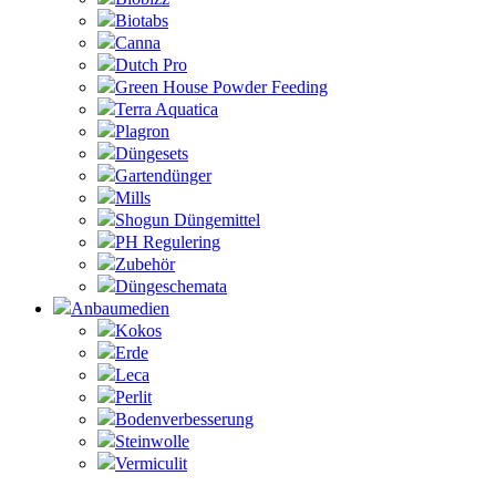
Biotabs
Canna
Dutch Pro
Green House Powder Feeding
Terra Aquatica
Plagron
Düngesets
Gartendünger
Mills
Shogun Düngemittel
PH Regulering
Zubehör
Düngeschemata
Anbaumedien
Kokos
Erde
Leca
Perlit
Bodenverbesserung
Steinwolle
Vermiculit