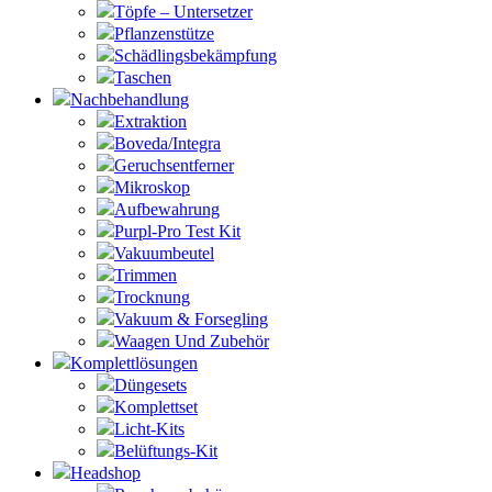
Töpfe – Untersetzer
Pflanzenstütze
Schädlingsbekämpfung
Taschen
Nachbehandlung
Extraktion
Boveda/Integra
Geruchsentferner
Mikroskop
Aufbewahrung
Purpl-Pro Test Kit
Vakuumbeutel
Trimmen
Trocknung
Vakuum & Forsegling
Waagen Und Zubehör
Komplettlösungen
Düngesets
Komplettset
Licht-Kits
Belüftungs-Kit
Headshop