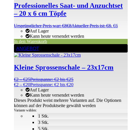
Professionelles Saat- und Anzuchtset
– 20 x 6 cm Töpfe
Ursprünglicher Preis war: €8
€
8
Aktueller Preis ist: €8.
€
6
Auf Lager
Kann heute versendet werden
In den Warenkorb
ANGEBOT
Kleine Sprossenschale – 23x17cm
€
2
–
€
25
Preisspanne: €2 bis €25
€
2
–
€
20
Preisspanne: €2 bis €20
Auf Lager
Kann heute versendet werden
Dieses Produkt weist mehrere Varianten auf. Die Optionen
können auf der Produktseite gewählt werden
Variante wählen:
1 Stk.
3 Stk.
5 Stk.