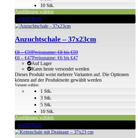
10 Stk.
Ausführung wählen
ANGEBOT
Anzuchtschale – 37x23cm
€
8
–
€
59
Preisspanne: €8 bis €59
€
6
–
€
47
Preisspanne: €6 bis €47
Auf Lager
Kann heute versendet werden
Dieses Produkt weist mehrere Varianten auf. Die Optionen
können auf der Produktseite gewählt werden
Variante wählen:
1 Stk.
3 Stk.
5 Stk.
10 Stk.
Ausführung wählen
ANGEBOT