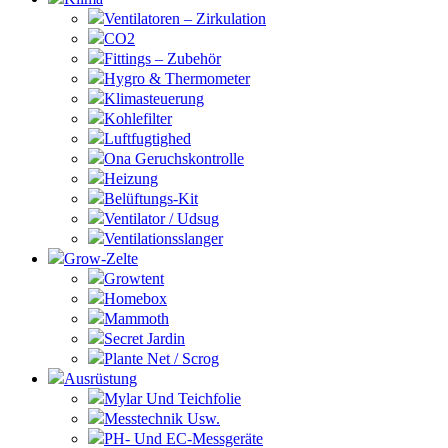
Ventilatoren – Zirkulation
CO2
Fittings – Zubehör
Hygro & Thermometer
Klimasteuerung
Kohlefilter
Luftfugtighed
Ona Geruchskontrolle
Heizung
Belüftungs-Kit
Ventilator / Udsug
Ventilationsslanger
Grow-Zelte
Growtent
Homebox
Mammoth
Secret Jardin
Plante Net / Scrog
Ausrüstung
Mylar Und Teichfolie
Messtechnik Usw.
PH- Und EC-Messgeräte