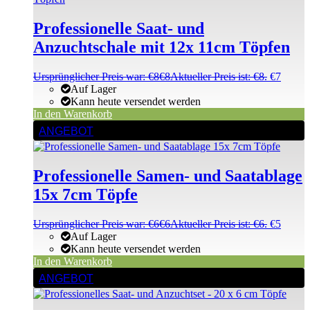
Professionelle Saat- und
Anzuchtschale mit 12x 11cm Töpfen
Ursprünglicher Preis war: €8
€
8
Aktueller Preis ist: €8.
€
7
Auf Lager
Kann heute versendet werden
In den Warenkorb
ANGEBOT
Professionelle Samen- und Saatablage
15x 7cm Töpfe
Ursprünglicher Preis war: €6
€
6
Aktueller Preis ist: €6.
€
5
Auf Lager
Kann heute versendet werden
In den Warenkorb
ANGEBOT