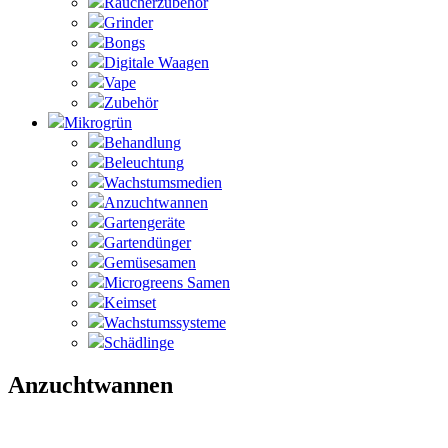
Raucherzubehör
Grinder
Bongs
Digitale Waagen
Vape
Zubehör
Mikrogrün
Behandlung
Beleuchtung
Wachstumsmedien
Anzuchtwannen
Gartengeräte
Gartendünger
Gemüsesamen
Microgreens Samen
Keimset
Wachstumssysteme
Schädlinge
Anzuchtwannen