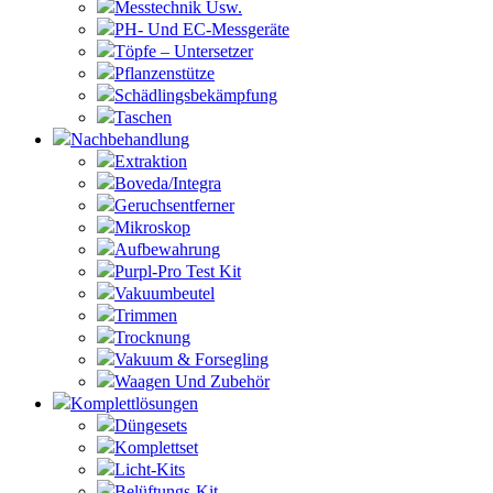
Messtechnik Usw.
PH- Und EC-Messgeräte
Töpfe – Untersetzer
Pflanzenstütze
Schädlingsbekämpfung
Taschen
Nachbehandlung
Extraktion
Boveda/Integra
Geruchsentferner
Mikroskop
Aufbewahrung
Purpl-Pro Test Kit
Vakuumbeutel
Trimmen
Trocknung
Vakuum & Forsegling
Waagen Und Zubehör
Komplettlösungen
Düngesets
Komplettset
Licht-Kits
Belüftungs-Kit