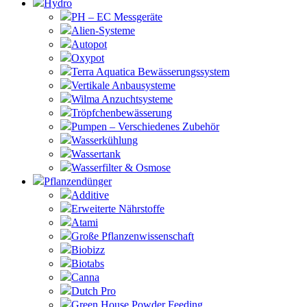
Hydro
PH – EC Messgeräte
Alien-Systeme
Autopot
Oxypot
Terra Aquatica Bewässerungssystem
Vertikale Anbausysteme
Wilma Anzuchtsysteme
Tröpfchenbewässerung
Pumpen – Verschiedenes Zubehör
Wasserkühlung
Wassertank
Wasserfilter & Osmose
Pflanzendünger
Additive
Erweiterte Nährstoffe
Atami
Große Pflanzenwissenschaft
Biobizz
Biotabs
Canna
Dutch Pro
Green House Powder Feeding