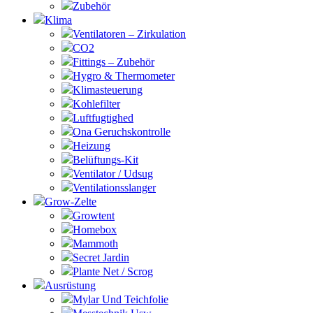
Zubehör
Klima
Ventilatoren – Zirkulation
CO2
Fittings – Zubehör
Hygro & Thermometer
Klimasteuerung
Kohlefilter
Luftfugtighed
Ona Geruchskontrolle
Heizung
Belüftungs-Kit
Ventilator / Udsug
Ventilationsslanger
Grow-Zelte
Growtent
Homebox
Mammoth
Secret Jardin
Plante Net / Scrog
Ausrüstung
Mylar Und Teichfolie