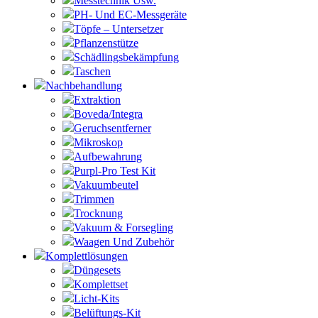
Messtechnik Usw.
PH- Und EC-Messgeräte
Töpfe – Untersetzer
Pflanzenstütze
Schädlingsbekämpfung
Taschen
Nachbehandlung
Extraktion
Boveda/Integra
Geruchsentferner
Mikroskop
Aufbewahrung
Purpl-Pro Test Kit
Vakuumbeutel
Trimmen
Trocknung
Vakuum & Forsegling
Waagen Und Zubehör
Komplettlösungen
Düngesets
Komplettset
Licht-Kits
Belüftungs-Kit