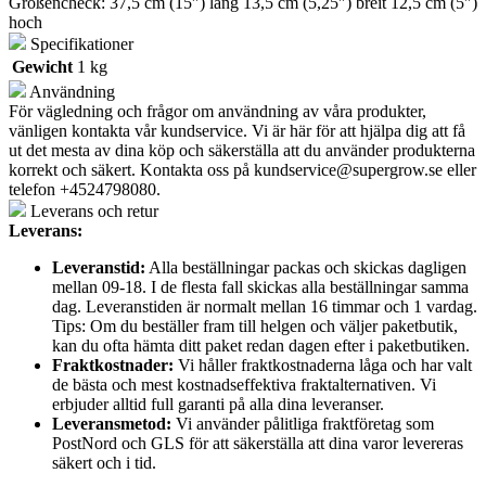
Größencheck: 37,5 cm (15″) lang 13,5 cm (5,25″) breit 12,5 cm (5″)
hoch
Specifikationer
Gewicht
1 kg
Användning
För vägledning och frågor om användning av våra produkter,
vänligen kontakta vår kundservice. Vi är här för att hjälpa dig att få
ut det mesta av dina köp och säkerställa att du använder produkterna
korrekt och säkert. Kontakta oss på
kundservice@supergrow.se
eller
telefon +4524798080.
Leverans och retur
Leverans:
Leveranstid:
Alla beställningar packas och skickas dagligen
mellan 09-18. I de flesta fall skickas alla beställningar samma
dag. Leveranstiden är normalt mellan 16 timmar och 1 vardag.
Tips: Om du beställer fram till helgen och väljer paketbutik,
kan du ofta hämta ditt paket redan dagen efter i paketbutiken.
Fraktkostnader:
Vi håller fraktkostnaderna låga och har valt
de bästa och mest kostnadseffektiva fraktalternativen. Vi
erbjuder alltid full garanti på alla dina leveranser.
Leveransmetod:
Vi använder pålitliga fraktföretag som
PostNord och GLS för att säkerställa att dina varor levereras
säkert och i tid.