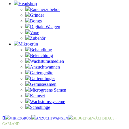
Headshop
Raucherzubehör
Grinder
Bongs
Digitale Waagen
Vape
Zubehör
Mikrogrün
Behandlung
Beleuchtung
Wachstumsmedien
Anzuchtwannen
Gartengeräte
Gartendünger
Gemüsesamen
Microgreens Samen
Keimset
Wachstumssysteme
Schädlinge
MIKROGRÜN
ANZUCHTWANNEN
BUDGET GEWÄCHSHAUS –
GARLAND