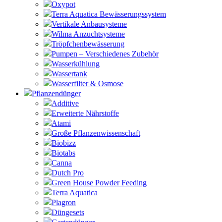
Oxypot
Terra Aquatica Bewässerungssystem
Vertikale Anbausysteme
Wilma Anzuchtsysteme
Tröpfchenbewässerung
Pumpen – Verschiedenes Zubehör
Wasserkühlung
Wassertank
Wasserfilter & Osmose
Pflanzendünger
Additive
Erweiterte Nährstoffe
Atami
Große Pflanzenwissenschaft
Biobizz
Biotabs
Canna
Dutch Pro
Green House Powder Feeding
Terra Aquatica
Plagron
Düngesets