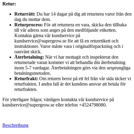
Retur:
Returrätt:
Du har 14 dagar på dig att returnera varor från den
dag du mottar dem.
Returprocess:
För att returnera en vara, skicka den tillbaka
till vår adress som anges på den medföljande etiketten.
Kontakta gärna vår kundservice på
kundservice@supergrow.se för att få en returetikett och
instruktioner. Varor måste vara i originalförpackning och i
oanvänt skick.
Återbetalning:
När vi har mottagit och inspekterat den
returnerade varan kommer vi att behandla din återbetalning
inom 5-7 vardagar. Återbetalningen görs via den ursprungliga
betalningsmetoden.
Returfrakt:
Om returen beror på ett fel från vår sida täcker vi
returfrakten. I andra fall är det kundens ansvar att betala för
returfrakten.
För ytterligare frågor, vänligen kontakta vår kundservice på
kundservice@supergrow.se eller telefon +4524798080.
Beschreibung