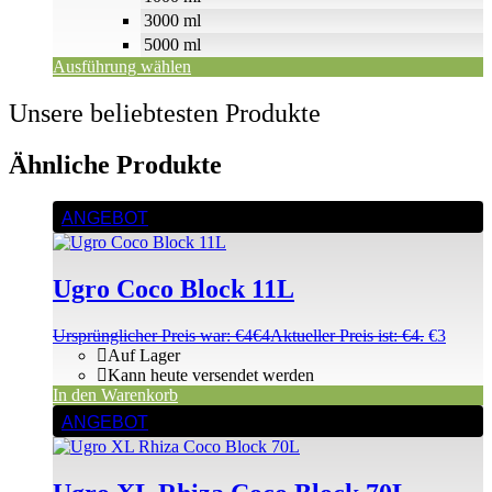
3000 ml
5000 ml
Ausführung wählen
Unsere beliebtesten Produkte
Ähnliche Produkte
ANGEBOT
Ugro Coco Block 11L
Ursprünglicher Preis war: €4
€
4
Aktueller Preis ist: €4.
€
3
Auf Lager
Kann heute versendet werden
In den Warenkorb
ANGEBOT