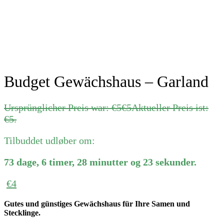
Budget Gewächshaus – Garland
Ursprünglicher Preis war: €5
€
5
Aktueller Preis ist:
€5.
Tilbuddet udløber om:
73
dage
,
6
timer
,
28
minutter
og
23
sekunder
.
€
4
Gutes und günstiges Gewächshaus für Ihre Samen und
Stecklinge.