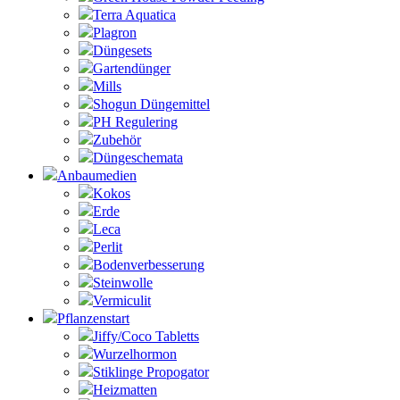
Terra Aquatica
Plagron
Düngesets
Gartendünger
Mills
Shogun Düngemittel
PH Regulering
Zubehör
Düngeschemata
Anbaumedien
Kokos
Erde
Leca
Perlit
Bodenverbesserung
Steinwolle
Vermiculit
Pflanzenstart
Jiffy/Coco Tabletts
Wurzelhormon
Stiklinge Propogator
Heizmatten