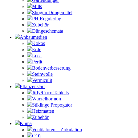
Gartendünger
Mills
Shogun Düngemittel
PH Regulering
Zubehör
Düngeschemata
Anbaumedien
Kokos
Erde
Leca
Perlit
Bodenverbesserung
Steinwolle
Vermiculit
Pflanzenstart
Jiffy/Coco Tabletts
Wurzelhormon
Stiklinge Propogator
Heizmatten
Zubehör
Klima
Ventilatoren – Zirkulation
CO2