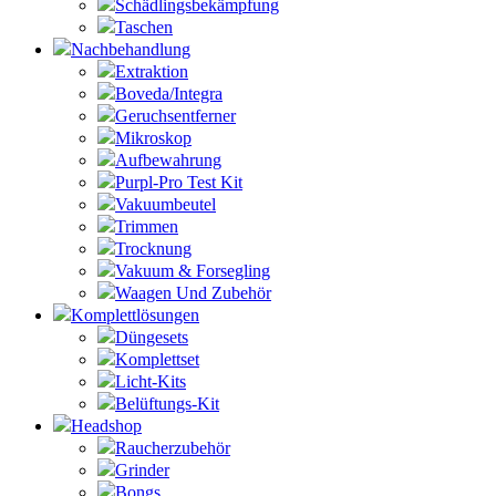
Schädlingsbekämpfung
Taschen
Nachbehandlung
Extraktion
Boveda/Integra
Geruchsentferner
Mikroskop
Aufbewahrung
Purpl-Pro Test Kit
Vakuumbeutel
Trimmen
Trocknung
Vakuum & Forsegling
Waagen Und Zubehör
Komplettlösungen
Düngesets
Komplettset
Licht-Kits
Belüftungs-Kit
Headshop
Raucherzubehör
Grinder
Bongs