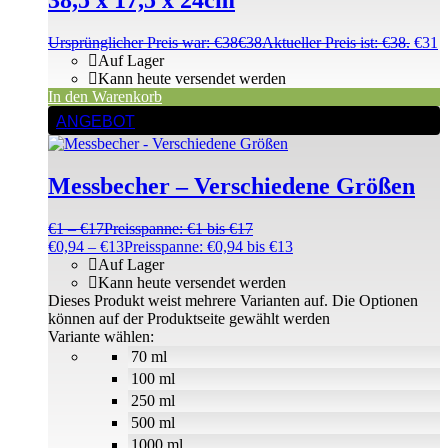
Ursprünglicher Preis war: €38
€
38
Aktueller Preis ist: €38.
€
31
Auf Lager
Kann heute versendet werden
In den Warenkorb
ANGEBOT
Messbecher – Verschiedene Größen
€
1
–
€
17
Preisspanne: €1 bis €17
€
0,94
–
€
13
Preisspanne: €0,94 bis €13
Auf Lager
Kann heute versendet werden
Dieses Produkt weist mehrere Varianten auf. Die Optionen
können auf der Produktseite gewählt werden
Variante wählen:
70 ml
100 ml
250 ml
500 ml
1000 ml