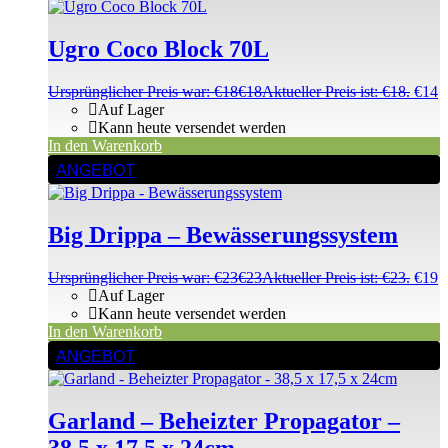
Ugro Coco Block 70L
Ursprünglicher Preis war: €18
€
18
Aktueller Preis ist: €18.
€
14
Auf Lager
Kann heute versendet werden
In den Warenkorb
ANGEBOT
Big Drippa – Bewässerungssystem
Ursprünglicher Preis war: €23
€
23
Aktueller Preis ist: €23.
€
19
Auf Lager
Kann heute versendet werden
In den Warenkorb
ANGEBOT
Garland – Beheizter Propagator –
38,5 x 17,5 x 24cm