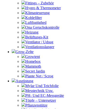
Fittings – Zubehör
Hygro & Thermometer
Klimasteuerung
Kohlefilter
Luftfugtighed
Ona Geruchskontrolle
Heizung
Belüftungs-Kit
Ventilator / Udsug
Ventilationsslanger
Grow-Zelte
Growtent
Homebox
Mammoth
Secret Jardin
Plante Net / Scrog
Ausrüstung
Mylar Und Teichfolie
Messtechnik Usw.
PH- Und EC-Messgeräte
Töpfe – Untersetzer
Pflanzenstütze