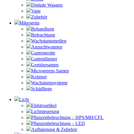
Digitale Waagen
Vape
Zubehör
Mikrogrün
Behandlung
Beleuchtung
Wachstumsmedien
Anzuchtwannen
Gartengeräte
Gartendünger
Gemüsesamen
Microgreens Samen
Keimset
Wachstumssysteme
Schädlinge
Licht
Elektroartikel
Lichtsteuerung
Pflanzenbeleuchtung – HPS/MH/CFL
Pflanzenbeleuchtung – LED
Aufhängung & Zubehör