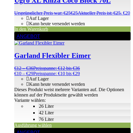
Ugro XL Rhiza Coco Block 70L
Ursprünglicher Preis war: €25
€
25
Aktueller Preis ist: €25.
€
20
Auf Lager
Kann heute versendet werden
In den Warenkorb
ANGEBOT
Garland Flexibler Eimer
€
12
–
€
36
Preisspanne: €12 bis €36
€
10
–
€
29
Preisspanne: €10 bis €29
Auf Lager
Kann heute versendet werden
Dieses Produkt weist mehrere Varianten auf. Die Optionen
können auf der Produktseite gewählt werden
Variante wählen:
26 Liter
42 Liter
76 Liter
Ausführung wählen
ANGEBOT