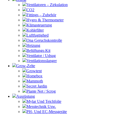
Ventilatoren – Zirkulation
CO2
Fittings – Zubehör
Hygro & Thermometer
Klimasteuerung
Kohlefilter
Luftfugtighed
Ona Geruchskontrolle
Heizung
Belüftungs-Kit
Ventilator / Udsug
Ventilationsslanger
Grow-Zelte
Growtent
Homebox
Mammoth
Secret Jardin
Plante Net / Scrog
Ausrüstung
Mylar Und Teichfolie
Messtechnik Usw.
PH- Und EC-Messgeräte