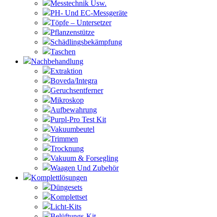
Messtechnik Usw.
PH- Und EC-Messgeräte
Töpfe – Untersetzer
Pflanzenstütze
Schädlingsbekämpfung
Taschen
Nachbehandlung
Extraktion
Boveda/Integra
Geruchsentferner
Mikroskop
Aufbewahrung
Purpl-Pro Test Kit
Vakuumbeutel
Trimmen
Trocknung
Vakuum & Forsegling
Waagen Und Zubehör
Komplettlösungen
Düngesets
Komplettset
Licht-Kits
Belüftungs-Kit