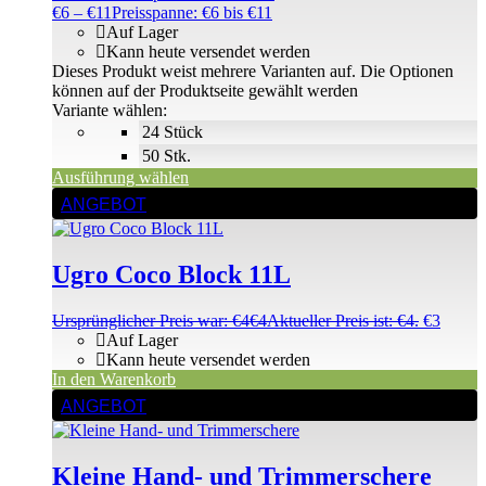
€
6
–
€
11
Preisspanne: €6 bis €11
Auf Lager
Kann heute versendet werden
Dieses Produkt weist mehrere Varianten auf. Die Optionen
können auf der Produktseite gewählt werden
Variante wählen:
24 Stück
50 Stk.
Ausführung wählen
ANGEBOT
Ugro Coco Block 11L
Ursprünglicher Preis war: €4
€
4
Aktueller Preis ist: €4.
€
3
Auf Lager
Kann heute versendet werden
In den Warenkorb
ANGEBOT
Kleine Hand- und Trimmerschere