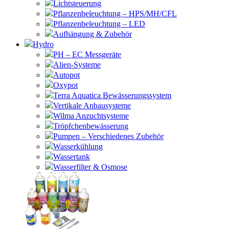
Lichtsteuerung
Pflanzenbeleuchtung – HPS/MH/CFL
Pflanzenbeleuchtung – LED
Aufhängung & Zubehör
Hydro
PH – EC Messgeräte
Alien-Systeme
Autopot
Oxypot
Terra Aquatica Bewässerungssystem
Vertikale Anbausysteme
Wilma Anzuchtsysteme
Tröpfchenbewässerung
Pumpen – Verschiedenes Zubehör
Wasserkühlung
Wassertank
Wasserfilter & Osmose