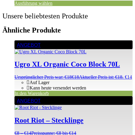
Ausführung wählen
Unsere beliebtesten Produkte
Ähnliche Produkte
ANGEBOT
Ugro XL Organic Coco Block 70L
Ursprünglicher Preis war: €18
€
18
Aktueller Preis ist: €18.
€
14
Auf Lager
Kann heute versendet werden
In den Warenkorb
ANGEBOT
Root Riot – Stecklinge
€
8
–
€
14
Preisspanne: €8 bis €14