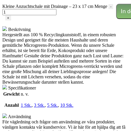
Kleine Anzuchtschale mit Drainage – 23 x 17 cm Menge
-
In 
+
Beskrivning
Hergestellt aus 100 % Recyclingkunststoff, in einem robusten
Design und geeignet für die meisten Haushalte und deren
gemütliche Microgreens-Produktion. Wenn du unsere Schale
erhältst, ist sie bereit für Erde, Kokosprodukt oder unsere
Hanfmatte! Gestalte deine Produktion ganz nach Lust und Laune:
Du kannst sie zum Beispiel aufteilen und mehrere Sorten in eine
Schale pflanzen oder komplett Microgreens-verrückt werden und
eine große Mischung all deiner Lieblingssprosse anlegen! Die
Schale ist mit Löchern versehen, sodass du eine
Bewässerungsschale darunter stellen kannst.
Specifikationer
Gewicht
n. v.
Anzahl
1 Stk.
,
3 Stk.
,
5 Stk.
,
10 Stk.
Användning
För vägledning och frågor om användning av våra produkter,
vänligen kontakta vår kundservice. Vi är här för att hjälpa dig att få