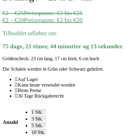
€
2
–
€
25
Preisspanne: €2 bis €25
€
2
–
€
20
Preisspanne: €2 bis €20
Tilbuddet udløber om:
75
dage
,
21
timer
,
44
minutter
og
13
sekunder
.
Größencheck: 23 cm lang, 17 cm breit, 6 cm hoch
Die Schalen werden in Grün oder Schwarz geliefert.
Auf Lager
Kann heute versendet werden
Beste Preise
30 Tage Rückgaberecht
1 Stk.
3 Stk.
Anzahl
5 Stk.
10 Stk.