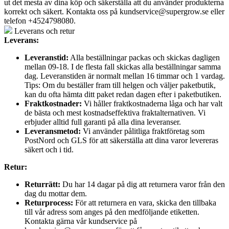
ut det mesta av dina köp och säkerställa att du använder produkterna
korrekt och säkert. Kontakta oss på
kundservice@supergrow.se
eller
telefon +4524798080.
Leverans och retur
Leverans:
Leveranstid:
Alla beställningar packas och skickas dagligen
mellan 09-18. I de flesta fall skickas alla beställningar samma
dag. Leveranstiden är normalt mellan 16 timmar och 1 vardag.
Tips: Om du beställer fram till helgen och väljer paketbutik,
kan du ofta hämta ditt paket redan dagen efter i paketbutiken.
Fraktkostnader:
Vi håller fraktkostnaderna låga och har valt
de bästa och mest kostnadseffektiva fraktalternativen. Vi
erbjuder alltid full garanti på alla dina leveranser.
Leveransmetod:
Vi använder pålitliga fraktföretag som
PostNord och GLS för att säkerställa att dina varor levereras
säkert och i tid.
Retur:
Returrätt:
Du har 14 dagar på dig att returnera varor från den
dag du mottar dem.
Returprocess:
För att returnera en vara, skicka den tillbaka
till vår adress som anges på den medföljande etiketten.
Kontakta gärna vår kundservice på