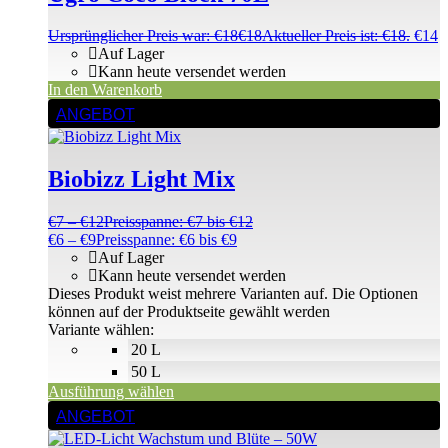
Ursprünglicher Preis war: €18
€
18
Aktueller Preis ist: €18.
€
14
Auf Lager
Kann heute versendet werden
In den Warenkorb
ANGEBOT
Biobizz Light Mix
€
7
–
€
12
Preisspanne: €7 bis €12
€
6
–
€
9
Preisspanne: €6 bis €9
Auf Lager
Kann heute versendet werden
Dieses Produkt weist mehrere Varianten auf. Die Optionen
können auf der Produktseite gewählt werden
Variante wählen:
20 L
50 L
Ausführung wählen
ANGEBOT