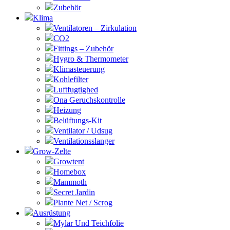
Zubehör
Klima
Ventilatoren – Zirkulation
CO2
Fittings – Zubehör
Hygro & Thermometer
Klimasteuerung
Kohlefilter
Luftfugtighed
Ona Geruchskontrolle
Heizung
Belüftungs-Kit
Ventilator / Udsug
Ventilationsslanger
Grow-Zelte
Growtent
Homebox
Mammoth
Secret Jardin
Plante Net / Scrog
Ausrüstung
Mylar Und Teichfolie