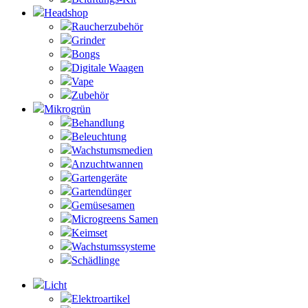
Headshop
Raucherzubehör
Grinder
Bongs
Digitale Waagen
Vape
Zubehör
Mikrogrün
Behandlung
Beleuchtung
Wachstumsmedien
Anzuchtwannen
Gartengeräte
Gartendünger
Gemüsesamen
Microgreens Samen
Keimset
Wachstumssysteme
Schädlinge
Licht
Elektroartikel