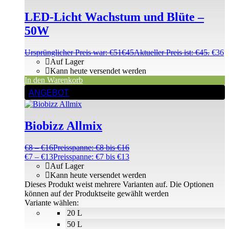
LED-Licht Wachstum und Blüte –
50W
Ursprünglicher Preis war: €51
€
45
Aktueller Preis ist: €45.
€
36
Auf Lager
Kann heute versendet werden
In den Warenkorb
ANGEBOT
Biobizz Allmix
€
8
–
€
16
Preisspanne: €8 bis €16
€
7
–
€
13
Preisspanne: €7 bis €13
Auf Lager
Kann heute versendet werden
Dieses Produkt weist mehrere Varianten auf. Die Optionen
können auf der Produktseite gewählt werden
Variante wählen:
20 L
50 L