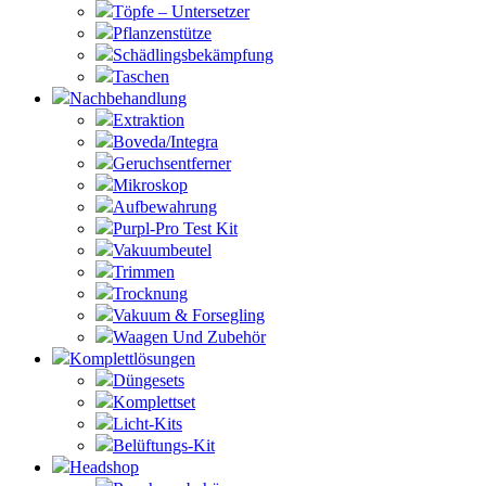
Töpfe – Untersetzer
Pflanzenstütze
Schädlingsbekämpfung
Taschen
Nachbehandlung
Extraktion
Boveda/Integra
Geruchsentferner
Mikroskop
Aufbewahrung
Purpl-Pro Test Kit
Vakuumbeutel
Trimmen
Trocknung
Vakuum & Forsegling
Waagen Und Zubehör
Komplettlösungen
Düngesets
Komplettset
Licht-Kits
Belüftungs-Kit
Headshop