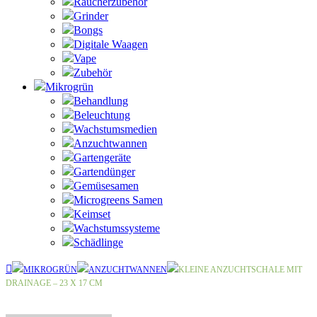
Raucherzubehör
Grinder
Bongs
Digitale Waagen
Vape
Zubehör
Mikrogrün
Behandlung
Beleuchtung
Wachstumsmedien
Anzuchtwannen
Gartengeräte
Gartendünger
Gemüsesamen
Microgreens Samen
Keimset
Wachstumssysteme
Schädlinge
MIKROGRÜN
ANZUCHTWANNEN
KLEINE ANZUCHTSCHALE MIT
DRAINAGE – 23 X 17 CM