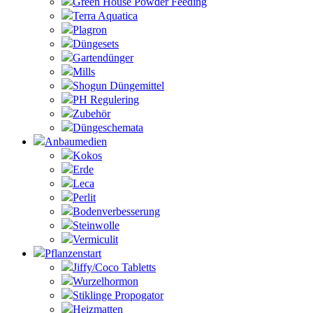
Green House Powder Feeding
Terra Aquatica
Plagron
Düngesets
Gartendünger
Mills
Shogun Düngemittel
PH Regulering
Zubehör
Düngeschemata
Anbaumedien
Kokos
Erde
Leca
Perlit
Bodenverbesserung
Steinwolle
Vermiculit
Pflanzenstart
Jiffy/Coco Tabletts
Wurzelhormon
Stiklinge Propogator
Heizmatten