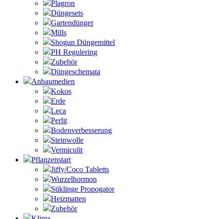
Plagron
Düngesets
Gartendünger
Mills
Shogun Düngemittel
PH Regulering
Zubehör
Düngeschemata
Anbaumedien
Kokos
Erde
Leca
Perlit
Bodenverbesserung
Steinwolle
Vermiculit
Pflanzenstart
Jiffy/Coco Tabletts
Wurzelhormon
Stiklinge Propogator
Heizmatten
Zubehör
Klima