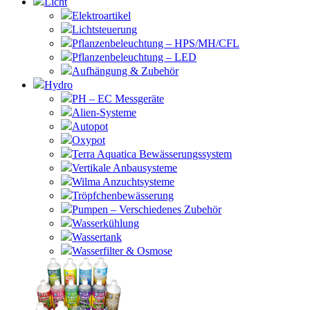
Licht
Elektroartikel
Lichtsteuerung
Pflanzenbeleuchtung – HPS/MH/CFL
Pflanzenbeleuchtung – LED
Aufhängung & Zubehör
Hydro
PH – EC Messgeräte
Alien-Systeme
Autopot
Oxypot
Terra Aquatica Bewässerungssystem
Vertikale Anbausysteme
Wilma Anzuchtsysteme
Tröpfchenbewässerung
Pumpen – Verschiedenes Zubehör
Wasserkühlung
Wassertank
Wasserfilter & Osmose