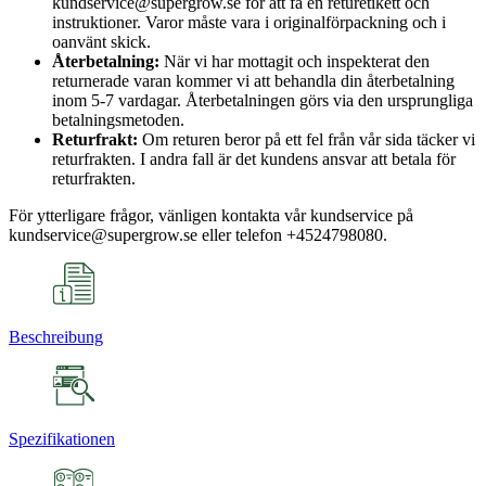
kundservice@supergrow.se för att få en returetikett och
instruktioner. Varor måste vara i originalförpackning och i
oanvänt skick.
Återbetalning:
När vi har mottagit och inspekterat den
returnerade varan kommer vi att behandla din återbetalning
inom 5-7 vardagar. Återbetalningen görs via den ursprungliga
betalningsmetoden.
Returfrakt:
Om returen beror på ett fel från vår sida täcker vi
returfrakten. I andra fall är det kundens ansvar att betala för
returfrakten.
För ytterligare frågor, vänligen kontakta vår kundservice på
kundservice@supergrow.se eller telefon +4524798080.
Beschreibung
Spezifikationen