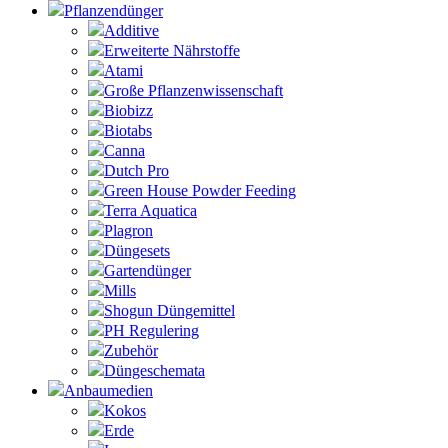
Pflanzendünger
Additive
Erweiterte Nährstoffe
Atami
Große Pflanzenwissenschaft
Biobizz
Biotabs
Canna
Dutch Pro
Green House Powder Feeding
Terra Aquatica
Plagron
Düngesets
Gartendünger
Mills
Shogun Düngemittel
PH Regulering
Zubehör
Düngeschemata
Anbaumedien
Kokos
Erde