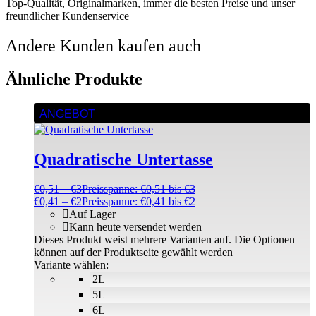
Top-Qualität, Originalmarken, immer die besten Preise und unser
freundlicher Kundenservice
Andere Kunden kaufen auch
Ähnliche Produkte
ANGEBOT
Quadratische Untertasse
€
0,51
–
€
3
Preisspanne: €0,51 bis €3
€
0,41
–
€
2
Preisspanne: €0,41 bis €2
Auf Lager
Kann heute versendet werden
Dieses Produkt weist mehrere Varianten auf. Die Optionen
können auf der Produktseite gewählt werden
Variante wählen:
2L
5L
6L