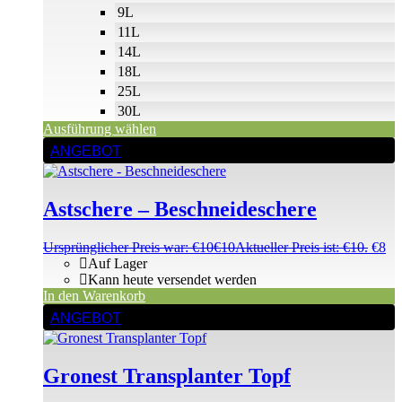
9L
11L
14L
18L
25L
30L
Ausführung wählen
ANGEBOT
Astschere – Beschneideschere
Ursprünglicher Preis war: €10
€
10
Aktueller Preis ist: €10.
€
8
Auf Lager
Kann heute versendet werden
In den Warenkorb
ANGEBOT
Gronest Transplanter Topf