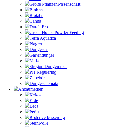
Große Pflanzenwissenschaft
Biobizz
Biotabs
Canna
Dutch Pro
Green House Powder Feeding
Terra Aquatica
Plagron
Düngesets
Gartendünger
Mills
Shogun Düngemittel
PH Regulering
Zubehör
Düngeschemata
Anbaumedien
Kokos
Erde
Leca
Perlit
Bodenverbesserung
Steinwolle