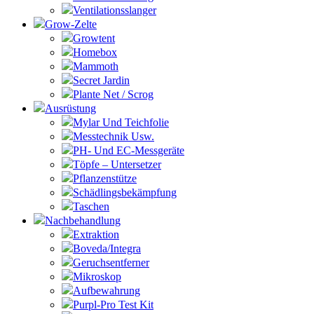
Ventilationsslanger
Grow-Zelte
Growtent
Homebox
Mammoth
Secret Jardin
Plante Net / Scrog
Ausrüstung
Mylar Und Teichfolie
Messtechnik Usw.
PH- Und EC-Messgeräte
Töpfe – Untersetzer
Pflanzenstütze
Schädlingsbekämpfung
Taschen
Nachbehandlung
Extraktion
Boveda/Integra
Geruchsentferner
Mikroskop
Aufbewahrung
Purpl-Pro Test Kit