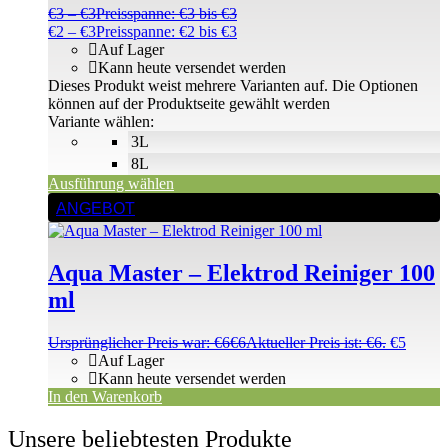
€
3
–
€
3
Preisspanne: €3 bis €3
€
2
–
€
3
Preisspanne: €2 bis €3
Auf Lager
Kann heute versendet werden
Dieses Produkt weist mehrere Varianten auf. Die Optionen
können auf der Produktseite gewählt werden
Variante wählen:
3L
8L
Ausführung wählen
ANGEBOT
Aqua Master – Elektrod Reiniger 100
ml
Ursprünglicher Preis war: €6
€
6
Aktueller Preis ist: €6.
€
5
Auf Lager
Kann heute versendet werden
In den Warenkorb
Unsere beliebtesten Produkte