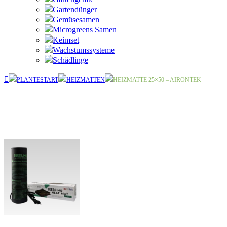
Gartendünger
Gemüsesamen
Microgreens Samen
Keimset
Wachstumssysteme
Schädlinge
PLANTESTART
HEIZMATTEN
HEIZMATTE 25×50 – AIRONTEK