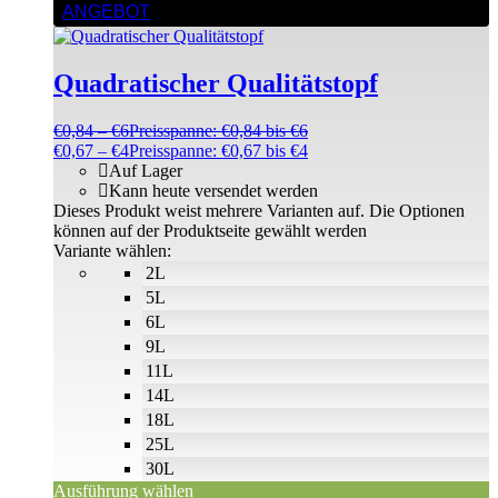
ANGEBOT
Quadratischer Qualitätstopf
€
0,84
–
€
6
Preisspanne: €0,84 bis €6
€
0,67
–
€
4
Preisspanne: €0,67 bis €4
Auf Lager
Kann heute versendet werden
Dieses Produkt weist mehrere Varianten auf. Die Optionen
können auf der Produktseite gewählt werden
Variante wählen:
2L
5L
6L
9L
11L
14L
18L
25L
30L
Ausführung wählen