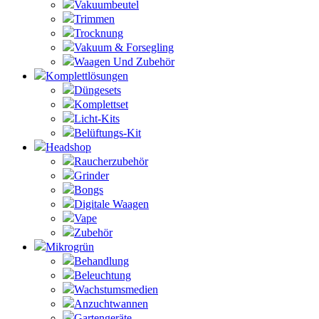
Vakuumbeutel
Trimmen
Trocknung
Vakuum & Forsegling
Waagen Und Zubehör
Komplettlösungen
Düngesets
Komplettset
Licht-Kits
Belüftungs-Kit
Headshop
Raucherzubehör
Grinder
Bongs
Digitale Waagen
Vape
Zubehör
Mikrogrün
Behandlung
Beleuchtung
Wachstumsmedien
Anzuchtwannen
Gartengeräte