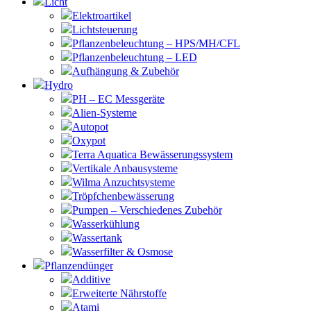
Licht
Elektroartikel
Lichtsteuerung
Pflanzenbeleuchtung – HPS/MH/CFL
Pflanzenbeleuchtung – LED
Aufhängung & Zubehör
Hydro
PH – EC Messgeräte
Alien-Systeme
Autopot
Oxypot
Terra Aquatica Bewässerungssystem
Vertikale Anbausysteme
Wilma Anzuchtsysteme
Tröpfchenbewässerung
Pumpen – Verschiedenes Zubehör
Wasserkühlung
Wassertank
Wasserfilter & Osmose
Pflanzendünger
Additive
Erweiterte Nährstoffe
Atami