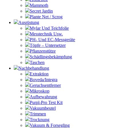
Mammoth
Secret Jardin
Plante Net / Scrog
Ausrüstung
Mylar Und Teichfolie
Messtechnik Usw.
PH- Und EC-Messgeräte
Töpfe – Untersetzer
Pflanzenstütze
Schädlingsbekämpfung
Taschen
Nachbehandlung
Extraktion
Boveda/Integra
Geruchsentferner
Mikroskop
Aufbewahrung
Purpl-Pro Test Kit
Vakuumbeutel
Trimmen
Trocknung
Vakuum & Forsegling