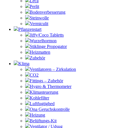
Leca
Perlit
Bodenverbesserung
Steinwolle
Vermiculit
Pflanzenstart
Jiffy/Coco Tabletts
Wurzelhormon
Stiklinge Propogator
Heizmatten
Zubehör
Klima
Ventilatoren – Zirkulation
CO2
Fittings – Zubehör
Hygro & Thermometer
Klimasteuerung
Kohlefilter
Luftfugtighed
Ona Geruchskontrolle
Heizung
Belüftungs-Kit
Ventilator / Udsug