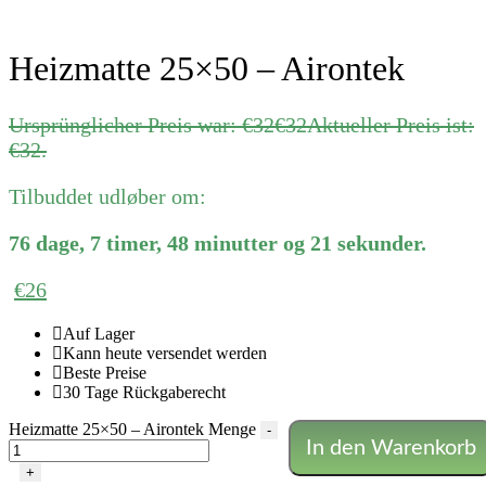
Heizmatte 25×50 – Airontek
Ursprünglicher Preis war: €32
€
32
Aktueller Preis ist:
€32.
Tilbuddet udløber om:
76
dage
,
7
timer
,
48
minutter
og
21
sekunder
.
€
26
Auf Lager
Kann heute versendet werden
Beste Preise
30 Tage Rückgaberecht
Heizmatte 25×50 – Airontek Menge
-
In den Warenkorb
+