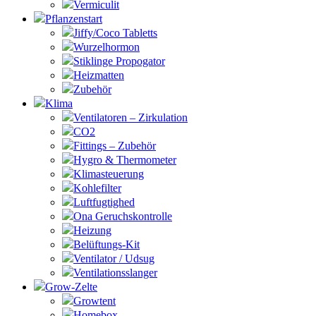
Vermiculit
Pflanzenstart
Jiffy/Coco Tabletts
Wurzelhormon
Stiklinge Propogator
Heizmatten
Zubehör
Klima
Ventilatoren – Zirkulation
CO2
Fittings – Zubehör
Hygro & Thermometer
Klimasteuerung
Kohlefilter
Luftfugtighed
Ona Geruchskontrolle
Heizung
Belüftungs-Kit
Ventilator / Udsug
Ventilationsslanger
Grow-Zelte
Growtent
Homebox