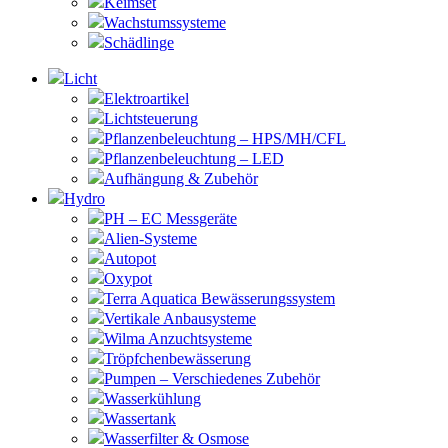
Keimset
Wachstumssysteme
Schädlinge
Licht
Elektroartikel
Lichtsteuerung
Pflanzenbeleuchtung – HPS/MH/CFL
Pflanzenbeleuchtung – LED
Aufhängung & Zubehör
Hydro
PH – EC Messgeräte
Alien-Systeme
Autopot
Oxypot
Terra Aquatica Bewässerungssystem
Vertikale Anbausysteme
Wilma Anzuchtsysteme
Tröpfchenbewässerung
Pumpen – Verschiedenes Zubehör
Wasserkühlung
Wassertank
Wasserfilter & Osmose