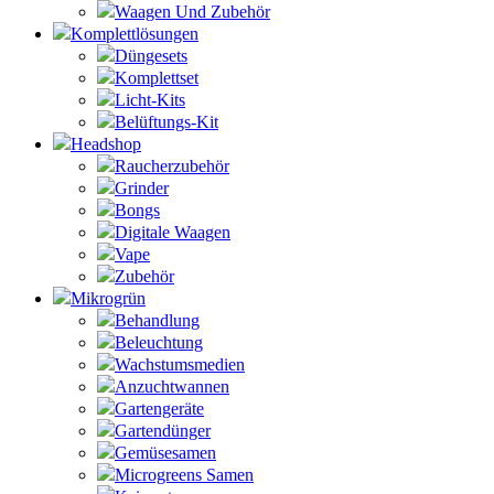
Waagen Und Zubehör
Komplettlösungen
Düngesets
Komplettset
Licht-Kits
Belüftungs-Kit
Headshop
Raucherzubehör
Grinder
Bongs
Digitale Waagen
Vape
Zubehör
Mikrogrün
Behandlung
Beleuchtung
Wachstumsmedien
Anzuchtwannen
Gartengeräte
Gartendünger
Gemüsesamen
Microgreens Samen