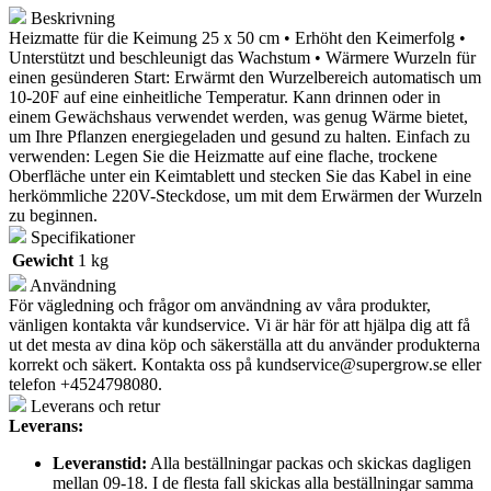
Beskrivning
Heizmatte für die Keimung 25 x 50 cm • Erhöht den Keimerfolg •
Unterstützt und beschleunigt das Wachstum • Wärmere Wurzeln für
einen gesünderen Start: Erwärmt den Wurzelbereich automatisch um
10-20F auf eine einheitliche Temperatur. Kann drinnen oder in
einem Gewächshaus verwendet werden, was genug Wärme bietet,
um Ihre Pflanzen energiegeladen und gesund zu halten. Einfach zu
verwenden: Legen Sie die Heizmatte auf eine flache, trockene
Oberfläche unter ein Keimtablett und stecken Sie das Kabel in eine
herkömmliche 220V-Steckdose, um mit dem Erwärmen der Wurzeln
zu beginnen.
Specifikationer
Gewicht
1 kg
Användning
För vägledning och frågor om användning av våra produkter,
vänligen kontakta vår kundservice. Vi är här för att hjälpa dig att få
ut det mesta av dina köp och säkerställa att du använder produkterna
korrekt och säkert. Kontakta oss på
kundservice@supergrow.se
eller
telefon +4524798080.
Leverans och retur
Leverans:
Leveranstid:
Alla beställningar packas och skickas dagligen
mellan 09-18. I de flesta fall skickas alla beställningar samma