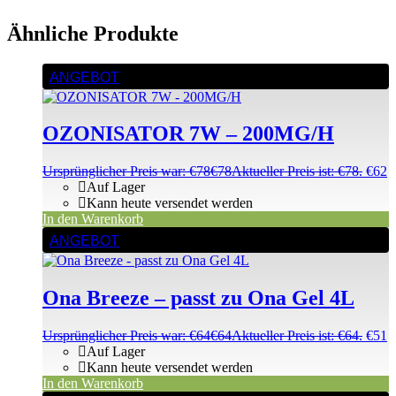
Ähnliche Produkte
ANGEBOT
OZONISATOR 7W – 200MG/H
Ursprünglicher Preis war: €78
€
78
Aktueller Preis ist: €78.
€
62
Auf Lager
Kann heute versendet werden
In den Warenkorb
ANGEBOT
Ona Breeze – passt zu Ona Gel 4L
Ursprünglicher Preis war: €64
€
64
Aktueller Preis ist: €64.
€
51
Auf Lager
Kann heute versendet werden
In den Warenkorb