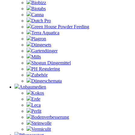
Biobizz
Biotabs
Canna
Dutch Pro
Green House Powder Feeding
Terra Aquatica
Plagron
Düngesets
Gartendünger
Mills
Shogun Düngemittel
PH Regulering
Zubehör
Düngeschemata
Anbaumedien
Kokos
Erde
Leca
Perlit
Bodenverbesserung
Steinwolle
Vermiculit