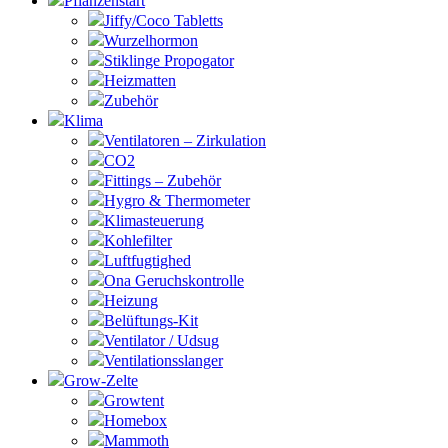
Pflanzenstart
Jiffy/Coco Tabletts
Wurzelhormon
Stiklinge Propogator
Heizmatten
Zubehör
Klima
Ventilatoren – Zirkulation
CO2
Fittings – Zubehör
Hygro & Thermometer
Klimasteuerung
Kohlefilter
Luftfugtighed
Ona Geruchskontrolle
Heizung
Belüftungs-Kit
Ventilator / Udsug
Ventilationsslanger
Grow-Zelte
Growtent
Homebox
Mammoth