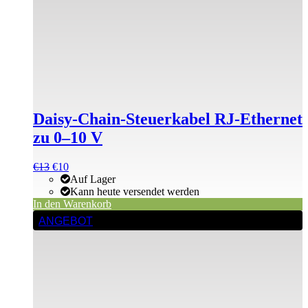
Daisy-Chain-Steuerkabel RJ-Ethernet
zu 0–10 V
Ursprünglicher
Aktueller
€
13
€
10
Preis
Preis
Auf Lager
war:
ist:
Kann heute versendet werden
€13
€13.
In den Warenkorb
ANGEBOT