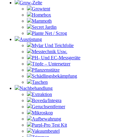
Grow-Zelte
Growtent
Homebox
Mammoth
Secret Jardin
Plante Net / Scrog
Ausrüstung
Mylar Und Teichfolie
Messtechnik Usw.
PH- Und EC-Messgeräte
Töpfe – Untersetzer
Pflanzenstütze
Schädlingsbekämpfung
Taschen
Nachbehandlung
Extraktion
Boveda/Integra
Geruchsentferner
Mikroskop
Aufbewahrung
Purpl-Pro Test Kit
Vakuumbeutel