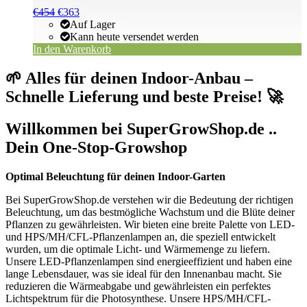
Ursprünglicher
Aktueller
€
454
€
363
Preis
Preis
Auf Lager
war:
ist:
Kann heute versendet werden
€454
€454.
In den Warenkorb
🌱 Alles für deinen Indoor-Anbau –
Schnelle Lieferung und beste Preise! 🚀
Willkommen bei SuperGrowShop.de ..
Dein One-Stop-Growshop
Optimal Beleuchtung für deinen Indoor-Garten
Bei SuperGrowShop.de verstehen wir die Bedeutung der richtigen
Beleuchtung, um das bestmögliche Wachstum und die Blüte deiner
Pflanzen zu gewährleisten. Wir bieten eine breite Palette von LED-
und HPS/MH/CFL-Pflanzenlampen an, die speziell entwickelt
wurden, um die optimale Licht- und Wärmemenge zu liefern.
Unsere LED-Pflanzenlampen sind energieeffizient und haben eine
lange Lebensdauer, was sie ideal für den Innenanbau macht. Sie
reduzieren die Wärmeabgabe und gewährleisten ein perfektes
Lichtspektrum für die Photosynthese. Unsere HPS/MH/CFL-