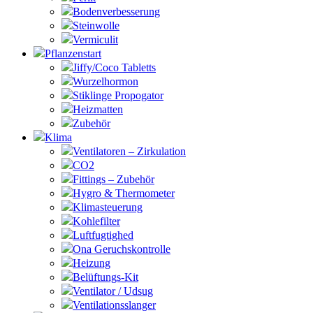
Bodenverbesserung
Steinwolle
Vermiculit
Pflanzenstart
Jiffy/Coco Tabletts
Wurzelhormon
Stiklinge Propogator
Heizmatten
Zubehör
Klima
Ventilatoren – Zirkulation
CO2
Fittings – Zubehör
Hygro & Thermometer
Klimasteuerung
Kohlefilter
Luftfugtighed
Ona Geruchskontrolle
Heizung
Belüftungs-Kit
Ventilator / Udsug
Ventilationsslanger