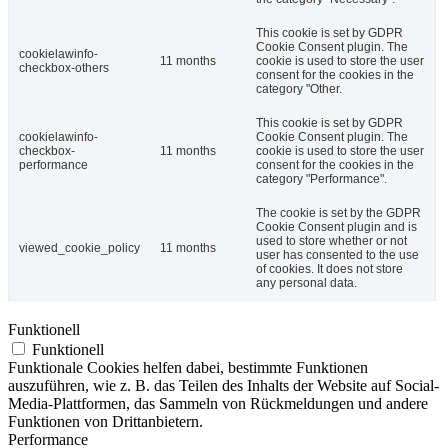
This cookie is set by GDPR
Cookie Consent plugin. The
cookielawinfo-
11 months
cookie is used to store the user
checkbox-others
consent for the cookies in the
category "Other.
This cookie is set by GDPR
cookielawinfo-
Cookie Consent plugin. The
checkbox-
11 months
cookie is used to store the user
performance
consent for the cookies in the
category "Performance".
The cookie is set by the GDPR
Cookie Consent plugin and is
used to store whether or not
viewed_cookie_policy
11 months
user has consented to the use
of cookies. It does not store
any personal data.
Funktionell
Funktionell
Funktionale Cookies helfen dabei, bestimmte Funktionen
auszuführen, wie z. B. das Teilen des Inhalts der Website auf Social-
Media-Plattformen, das Sammeln von Rückmeldungen und andere
Funktionen von Drittanbietern.
Performance