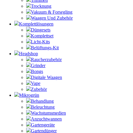
Trimmen
Trocknung
Vakuum & Forsegling
Waagen Und Zubehör
Komplettlösungen
Düngesets
Komplettset
Licht-Kits
Belüftungs-Kit
Headshop
Raucherzubehör
Grinder
Bongs
Digitale Waagen
Vape
Zubehör
Mikrogrün
Behandlung
Beleuchtung
Wachstumsmedien
Anzuchtwannen
Gartengeräte
Gartendünger