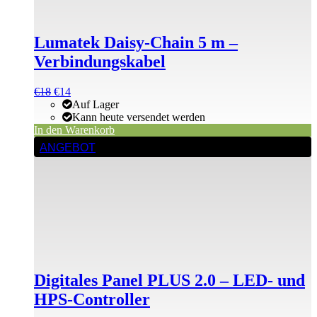
Lumatek Daisy-Chain 5 m –
Verbindungskabel
Ursprünglicher
Aktueller
€
18
€
14
Preis
Preis
Auf Lager
war:
ist:
Kann heute versendet werden
€18
€18.
In den Warenkorb
ANGEBOT
Digitales Panel PLUS 2.0 – LED- und
HPS-Controller