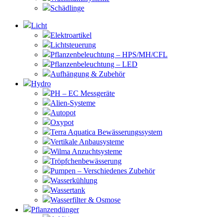
Schädlinge
Licht
Elektroartikel
Lichtsteuerung
Pflanzenbeleuchtung – HPS/MH/CFL
Pflanzenbeleuchtung – LED
Aufhängung & Zubehör
Hydro
PH – EC Messgeräte
Alien-Systeme
Autopot
Oxypot
Terra Aquatica Bewässerungssystem
Vertikale Anbausysteme
Wilma Anzuchtsysteme
Tröpfchenbewässerung
Pumpen – Verschiedenes Zubehör
Wasserkühlung
Wassertank
Wasserfilter & Osmose
Pflanzendünger