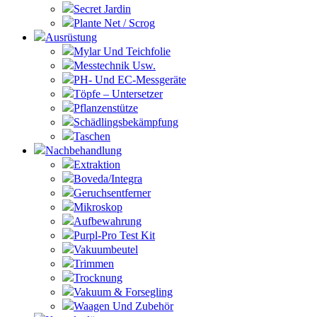
Secret Jardin
Plante Net / Scrog
Ausrüstung
Mylar Und Teichfolie
Messtechnik Usw.
PH- Und EC-Messgeräte
Töpfe – Untersetzer
Pflanzenstütze
Schädlingsbekämpfung
Taschen
Nachbehandlung
Extraktion
Boveda/Integra
Geruchsentferner
Mikroskop
Aufbewahrung
Purpl-Pro Test Kit
Vakuumbeutel
Trimmen
Trocknung
Vakuum & Forsegling
Waagen Und Zubehör