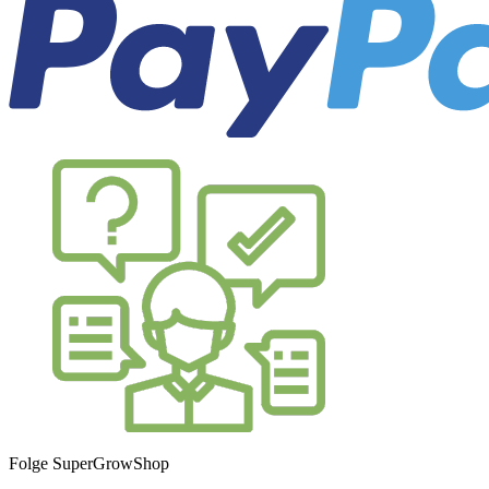
Folge SuperGrowShop