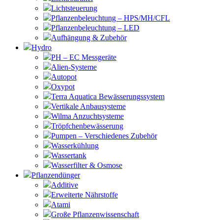
Lichtsteuerung
Pflanzenbeleuchtung – HPS/MH/CFL
Pflanzenbeleuchtung – LED
Aufhängung & Zubehör
Hydro
PH – EC Messgeräte
Alien-Systeme
Autopot
Oxypot
Terra Aquatica Bewässerungssystem
Vertikale Anbausysteme
Wilma Anzuchtsysteme
Tröpfchenbewässerung
Pumpen – Verschiedenes Zubehör
Wasserkühlung
Wassertank
Wasserfilter & Osmose
Pflanzendünger
Additive
Erweiterte Nährstoffe
Atami
Große Pflanzenwissenschaft