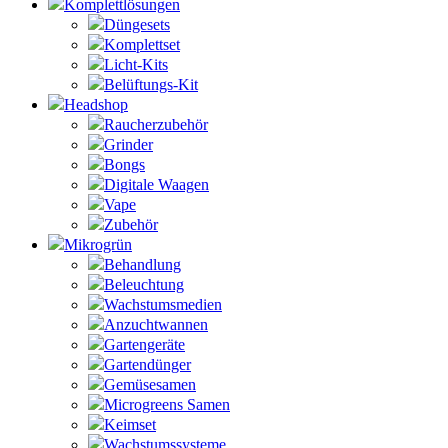
Komplettlösungen
Düngesets
Komplettset
Licht-Kits
Belüftungs-Kit
Headshop
Raucherzubehör
Grinder
Bongs
Digitale Waagen
Vape
Zubehör
Mikrogrün
Behandlung
Beleuchtung
Wachstumsmedien
Anzuchtwannen
Gartengeräte
Gartendünger
Gemüsesamen
Microgreens Samen
Keimset
Wachstumssysteme