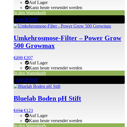
Preis
Preis
Auf Lager
war:
ist:
Kann heute versendet werden
€78
€78.
In den Warenkorb
ANGEBOT
Umkehrosmose-Filter – Power Grow
500 Growmax
Ursprünglicher
Aktueller
€
259
€
207
Preis
Preis
Auf Lager
war:
ist:
Kann heute versendet werden
€259
€259.
In den Warenkorb
ANGEBOT
Bluelab Boden pH Stift
Ursprünglicher
Aktueller
€
154
€
123
Preis
Preis
Auf Lager
war:
ist:
Kann heute versendet werden
€154
€154.
In den Warenkorb