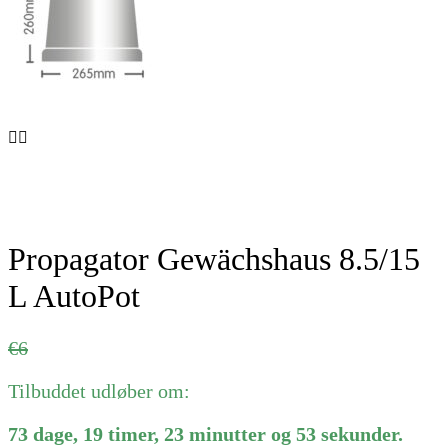
Propagator Gewächshaus 8.5/15
L AutoPot
Ursprünglicher
Aktueller
€
6
Preis
Preis
Tilbuddet udløber om:
war:
ist:
€6
€6.
73
dage
,
19
timer
,
23
minutter
og
53
sekunder
.