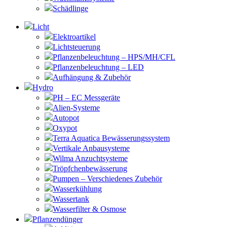
Schädlinge
Licht
Elektroartikel
Lichtsteuerung
Pflanzenbeleuchtung – HPS/MH/CFL
Pflanzenbeleuchtung – LED
Aufhängung & Zubehör
Hydro
PH – EC Messgeräte
Alien-Systeme
Autopot
Oxypot
Terra Aquatica Bewässerungssystem
Vertikale Anbausysteme
Wilma Anzuchtsysteme
Tröpfchenbewässerung
Pumpen – Verschiedenes Zubehör
Wasserkühlung
Wassertank
Wasserfilter & Osmose
Pflanzendünger