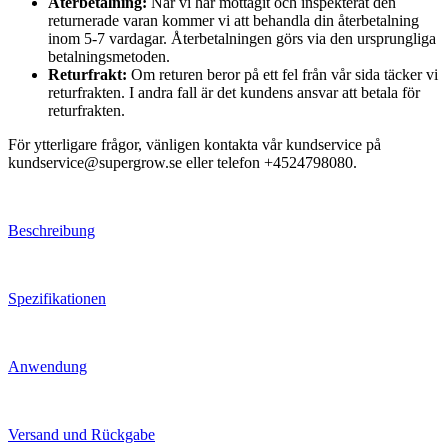
Återbetalning:
När vi har mottagit och inspekterat den
returnerade varan kommer vi att behandla din återbetalning
inom 5-7 vardagar. Återbetalningen görs via den ursprungliga
betalningsmetoden.
Returfrakt:
Om returen beror på ett fel från vår sida täcker vi
returfrakten. I andra fall är det kundens ansvar att betala för
returfrakten.
För ytterligare frågor, vänligen kontakta vår kundservice på
kundservice@supergrow.se eller telefon +4524798080.
Beschreibung
Spezifikationen
Anwendung
Versand und Rückgabe