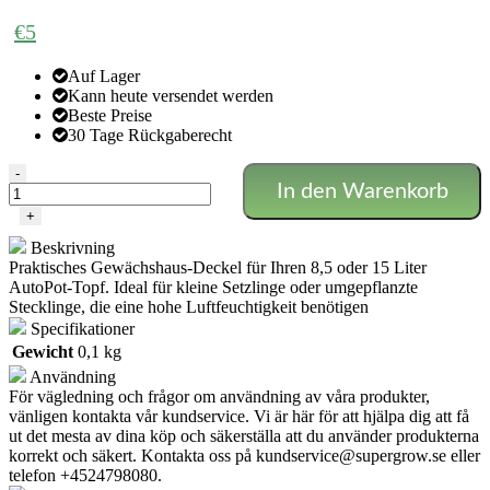
€
5
Auf Lager
Kann heute versendet werden
Beste Preise
30 Tage Rückgaberecht
Propagator
-
In den Warenkorb
Gewächshaus
8.5/15
+
L
Beskrivning
AutoPot
Praktisches Gewächshaus-Deckel für Ihren 8,5 oder 15 Liter
Menge
AutoPot-Topf. Ideal für kleine Setzlinge oder umgepflanzte
Stecklinge, die eine hohe Luftfeuchtigkeit benötigen
Specifikationer
Gewicht
0,1 kg
Användning
För vägledning och frågor om användning av våra produkter,
vänligen kontakta vår kundservice. Vi är här för att hjälpa dig att få
ut det mesta av dina köp och säkerställa att du använder produkterna
korrekt och säkert. Kontakta oss på
kundservice@supergrow.se
eller
telefon +4524798080.