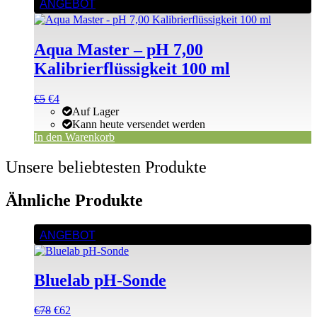
ANGEBOT
Aqua Master – pH 7,00
Kalibrierflüssigkeit 100 ml
Ursprünglicher
Aktueller
€
5
€
4
Preis
Preis
Auf Lager
war:
ist:
Kann heute versendet werden
€5
€5.
In den Warenkorb
Unsere beliebtesten Produkte
Ähnliche Produkte
ANGEBOT
Bluelab pH-Sonde
Ursprünglicher
Aktueller
€
78
€
62