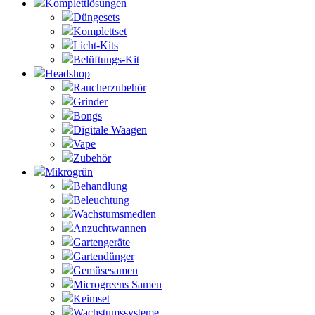
Komplettlösungen
Düngesets
Komplettset
Licht-Kits
Belüftungs-Kit
Headshop
Raucherzubehör
Grinder
Bongs
Digitale Waagen
Vape
Zubehör
Mikrogrün
Behandlung
Beleuchtung
Wachstumsmedien
Anzuchtwannen
Gartengeräte
Gartendünger
Gemüsesamen
Microgreens Samen
Keimset
Wachstumssysteme