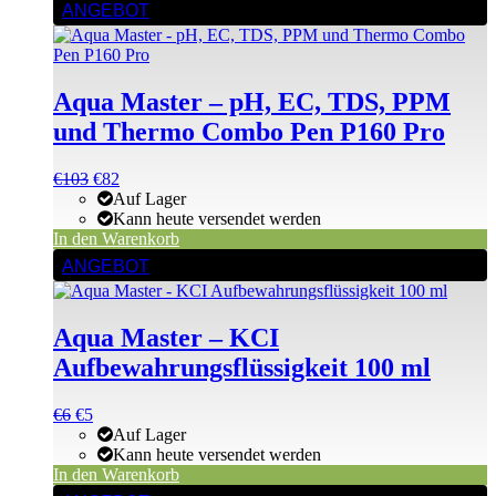
ANGEBOT
Aqua Master – pH, EC, TDS, PPM
und Thermo Combo Pen P160 Pro
Ursprünglicher
Aktueller
€
103
€
82
Preis
Preis
Auf Lager
war:
ist:
Kann heute versendet werden
€103
€103.
In den Warenkorb
ANGEBOT
Aqua Master – KCI
Aufbewahrungsflüssigkeit 100 ml
Ursprünglicher
Aktueller
€
6
€
5
Preis
Preis
Auf Lager
war:
ist:
Kann heute versendet werden
€6
€6.
In den Warenkorb