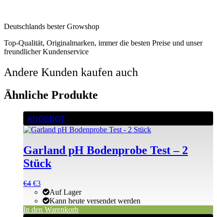
Deutschlands bester Growshop
Top-Qualität, Originalmarken, immer die besten Preise und unser
freundlicher Kundenservice
Andere Kunden kaufen auch
Ähnliche Produkte
ANGEBOT
Garland pH Bodenprobe Test – 2
Stück
Ursprünglicher
Aktueller
€
4
€
3
Preis
Preis
Auf Lager
war:
ist:
Kann heute versendet werden
€4
€4.
In den Warenkorb