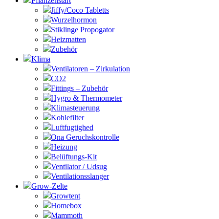
Pflanzenstart
Jiffy/Coco Tabletts
Wurzelhormon
Stiklinge Propogator
Heizmatten
Zubehör
Klima
Ventilatoren – Zirkulation
CO2
Fittings – Zubehör
Hygro & Thermometer
Klimasteuerung
Kohlefilter
Luftfugtighed
Ona Geruchskontrolle
Heizung
Belüftungs-Kit
Ventilator / Udsug
Ventilationsslanger
Grow-Zelte
Growtent
Homebox
Mammoth