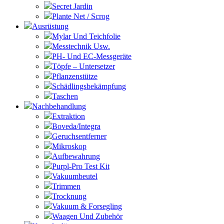
Secret Jardin
Plante Net / Scrog
Ausrüstung
Mylar Und Teichfolie
Messtechnik Usw.
PH- Und EC-Messgeräte
Töpfe – Untersetzer
Pflanzenstütze
Schädlingsbekämpfung
Taschen
Nachbehandlung
Extraktion
Boveda/Integra
Geruchsentferner
Mikroskop
Aufbewahrung
Purpl-Pro Test Kit
Vakuumbeutel
Trimmen
Trocknung
Vakuum & Forsegling
Waagen Und Zubehör