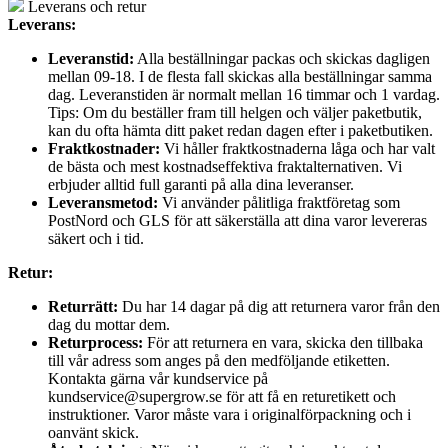
Leverans och retur
Leverans:
Leveranstid:
Alla beställningar packas och skickas dagligen
mellan 09-18. I de flesta fall skickas alla beställningar samma
dag. Leveranstiden är normalt mellan 16 timmar och 1 vardag.
Tips: Om du beställer fram till helgen och väljer paketbutik,
kan du ofta hämta ditt paket redan dagen efter i paketbutiken.
Fraktkostnader:
Vi håller fraktkostnaderna låga och har valt
de bästa och mest kostnadseffektiva fraktalternativen. Vi
erbjuder alltid full garanti på alla dina leveranser.
Leveransmetod:
Vi använder pålitliga fraktföretag som
PostNord och GLS för att säkerställa att dina varor levereras
säkert och i tid.
Retur:
Returrätt:
Du har 14 dagar på dig att returnera varor från den
dag du mottar dem.
Returprocess:
För att returnera en vara, skicka den tillbaka
till vår adress som anges på den medföljande etiketten.
Kontakta gärna vår kundservice på
kundservice@supergrow.se för att få en returetikett och
instruktioner. Varor måste vara i originalförpackning och i
oanvänt skick.