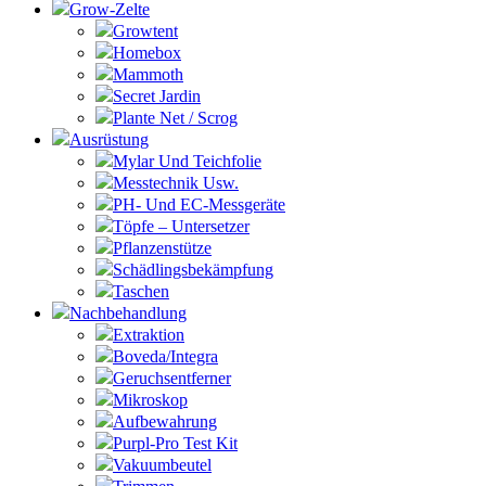
Grow-Zelte
Growtent
Homebox
Mammoth
Secret Jardin
Plante Net / Scrog
Ausrüstung
Mylar Und Teichfolie
Messtechnik Usw.
PH- Und EC-Messgeräte
Töpfe – Untersetzer
Pflanzenstütze
Schädlingsbekämpfung
Taschen
Nachbehandlung
Extraktion
Boveda/Integra
Geruchsentferner
Mikroskop
Aufbewahrung
Purpl-Pro Test Kit
Vakuumbeutel