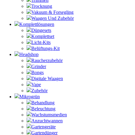
Trimmen
Trocknung
Vakuum & Forsegling
Waagen Und Zubehör
Komplettlösungen
Düngesets
Komplettset
Licht-Kits
Belüftungs-Kit
Headshop
Raucherzubehör
Grinder
Bongs
Digitale Waagen
Vape
Zubehör
Mikrogrün
Behandlung
Beleuchtung
Wachstumsmedien
Anzuchtwannen
Gartengeräte
Gartendünger