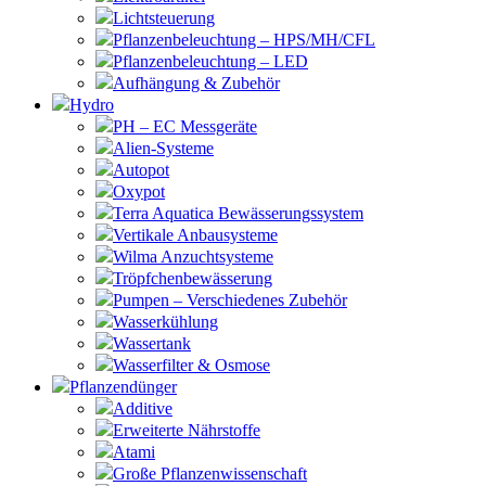
Lichtsteuerung
Pflanzenbeleuchtung – HPS/MH/CFL
Pflanzenbeleuchtung – LED
Aufhängung & Zubehör
Hydro
PH – EC Messgeräte
Alien-Systeme
Autopot
Oxypot
Terra Aquatica Bewässerungssystem
Vertikale Anbausysteme
Wilma Anzuchtsysteme
Tröpfchenbewässerung
Pumpen – Verschiedenes Zubehör
Wasserkühlung
Wassertank
Wasserfilter & Osmose
Pflanzendünger
Additive
Erweiterte Nährstoffe
Atami
Große Pflanzenwissenschaft