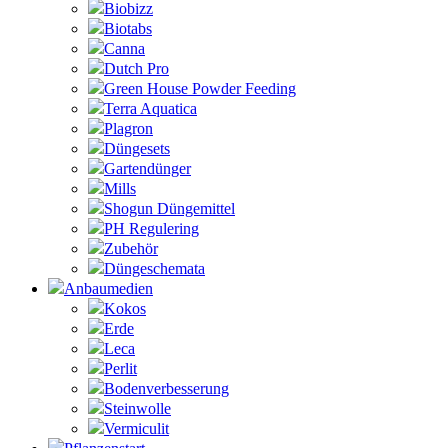
Biobizz
Biotabs
Canna
Dutch Pro
Green House Powder Feeding
Terra Aquatica
Plagron
Düngesets
Gartendünger
Mills
Shogun Düngemittel
PH Regulering
Zubehör
Düngeschemata
Anbaumedien
Kokos
Erde
Leca
Perlit
Bodenverbesserung
Steinwolle
Vermiculit