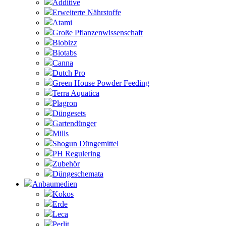
Additive
Erweiterte Nährstoffe
Atami
Große Pflanzenwissenschaft
Biobizz
Biotabs
Canna
Dutch Pro
Green House Powder Feeding
Terra Aquatica
Plagron
Düngesets
Gartendünger
Mills
Shogun Düngemittel
PH Regulering
Zubehör
Düngeschemata
Anbaumedien
Kokos
Erde
Leca
Perlit