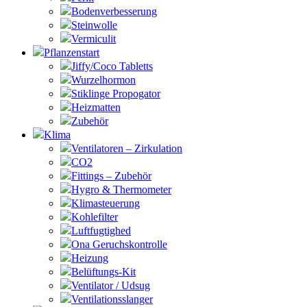
Bodenverbesserung
Steinwolle
Vermiculit
Pflanzenstart
Jiffy/Coco Tabletts
Wurzelhormon
Stiklinge Propogator
Heizmatten
Zubehör
Klima
Ventilatoren – Zirkulation
CO2
Fittings – Zubehör
Hygro & Thermometer
Klimasteuerung
Kohlefilter
Luftfugtighed
Ona Geruchskontrolle
Heizung
Belüftungs-Kit
Ventilator / Udsug
Ventilationsslanger