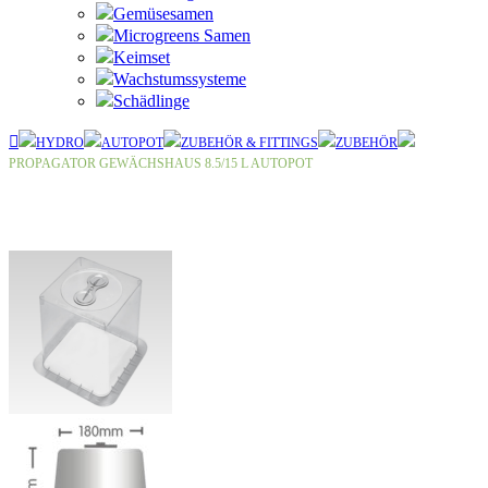
Gemüsesamen
Microgreens Samen
Keimset
Wachstumssysteme
Schädlinge
HYDRO
AUTOPOT
ZUBEHÖR & FITTINGS
ZUBEHÖR
PROPAGATOR GEWÄCHSHAUS 8.5/15 L AUTOPOT