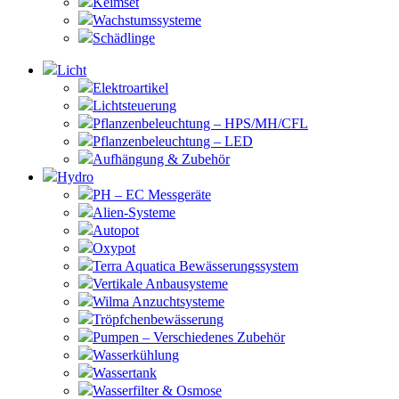
Keimset
Wachstumssysteme
Schädlinge
Licht
Elektroartikel
Lichtsteuerung
Pflanzenbeleuchtung – HPS/MH/CFL
Pflanzenbeleuchtung – LED
Aufhängung & Zubehör
Hydro
PH – EC Messgeräte
Alien-Systeme
Autopot
Oxypot
Terra Aquatica Bewässerungssystem
Vertikale Anbausysteme
Wilma Anzuchtsysteme
Tröpfchenbewässerung
Pumpen – Verschiedenes Zubehör
Wasserkühlung
Wassertank
Wasserfilter & Osmose