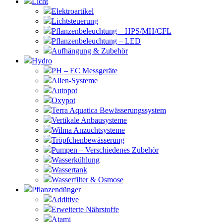
Licht
Elektroartikel
Lichtsteuerung
Pflanzenbeleuchtung – HPS/MH/CFL
Pflanzenbeleuchtung – LED
Aufhängung & Zubehör
Hydro
PH – EC Messgeräte
Alien-Systeme
Autopot
Oxypot
Terra Aquatica Bewässerungssystem
Vertikale Anbausysteme
Wilma Anzuchtsysteme
Tröpfchenbewässerung
Pumpen – Verschiedenes Zubehör
Wasserkühlung
Wassertank
Wasserfilter & Osmose
Pflanzendünger
Additive
Erweiterte Nährstoffe
Atami