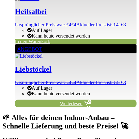
Heilsalbei
Ursprünglicher Preis war: €4
€
4
Aktueller Preis ist: €4.
€
3
Auf Lager
Kann heute versendet werden
In den Warenkorb
ANGEBOT
Liebstöckel
Ursprünglicher Preis war: €4
€
4
Aktueller Preis ist: €4.
€
3
Auf Lager
Kann heute versendet werden
Weiterlesen
🌱 Alles für deinen Indoor-Anbau –
Schnelle Lieferung und beste Preise! 🚀