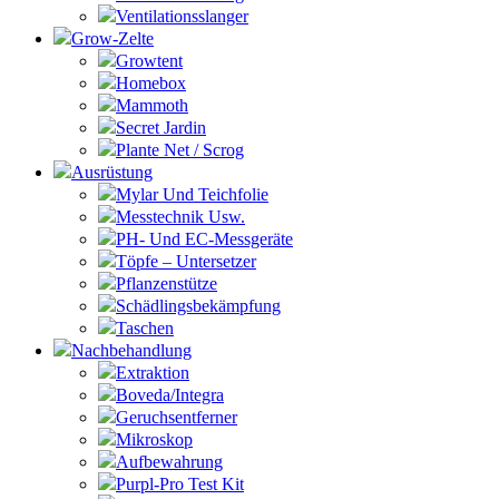
Ventilationsslanger
Grow-Zelte
Growtent
Homebox
Mammoth
Secret Jardin
Plante Net / Scrog
Ausrüstung
Mylar Und Teichfolie
Messtechnik Usw.
PH- Und EC-Messgeräte
Töpfe – Untersetzer
Pflanzenstütze
Schädlingsbekämpfung
Taschen
Nachbehandlung
Extraktion
Boveda/Integra
Geruchsentferner
Mikroskop
Aufbewahrung
Purpl-Pro Test Kit