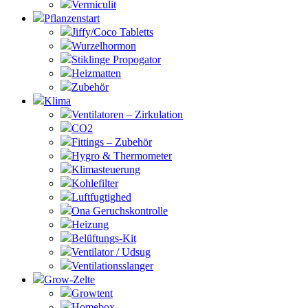
Vermiculit
Pflanzenstart
Jiffy/Coco Tabletts
Wurzelhormon
Stiklinge Propogator
Heizmatten
Zubehör
Klima
Ventilatoren – Zirkulation
CO2
Fittings – Zubehör
Hygro & Thermometer
Klimasteuerung
Kohlefilter
Luftfugtighed
Ona Geruchskontrolle
Heizung
Belüftungs-Kit
Ventilator / Udsug
Ventilationsslanger
Grow-Zelte
Growtent
Homebox