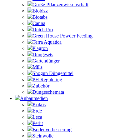
Große Pflanzenwissenschaft
Biobizz
Biotabs
Canna
Dutch Pro
Green House Powder Feeding
Terra Aquatica
Plagron
Düngesets
Gartendünger
Mills
Shogun Düngemittel
PH Regulering
Zubehör
Düngeschemata
Anbaumedien
Kokos
Erde
Leca
Perlit
Bodenverbesserung
Steinwolle