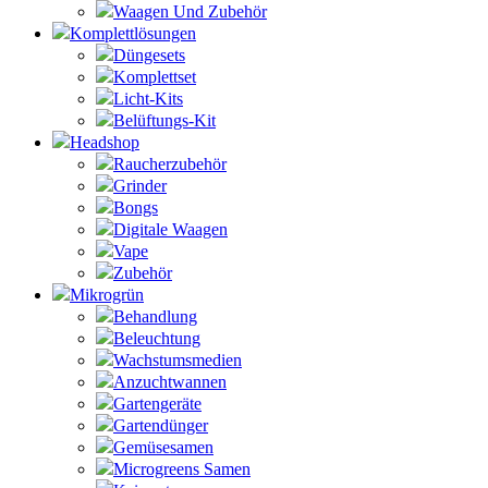
Waagen Und Zubehör
Komplettlösungen
Düngesets
Komplettset
Licht-Kits
Belüftungs-Kit
Headshop
Raucherzubehör
Grinder
Bongs
Digitale Waagen
Vape
Zubehör
Mikrogrün
Behandlung
Beleuchtung
Wachstumsmedien
Anzuchtwannen
Gartengeräte
Gartendünger
Gemüsesamen
Microgreens Samen