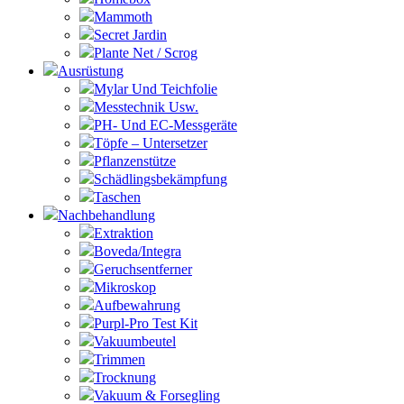
Mammoth
Secret Jardin
Plante Net / Scrog
Ausrüstung
Mylar Und Teichfolie
Messtechnik Usw.
PH- Und EC-Messgeräte
Töpfe – Untersetzer
Pflanzenstütze
Schädlingsbekämpfung
Taschen
Nachbehandlung
Extraktion
Boveda/Integra
Geruchsentferner
Mikroskop
Aufbewahrung
Purpl-Pro Test Kit
Vakuumbeutel
Trimmen
Trocknung
Vakuum & Forsegling