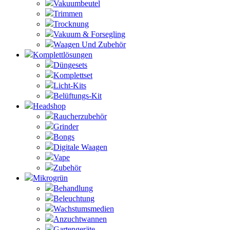
Vakuumbeutel
Trimmen
Trocknung
Vakuum & Forsegling
Waagen Und Zubehör
Komplettlösungen
Düngesets
Komplettset
Licht-Kits
Belüftungs-Kit
Headshop
Raucherzubehör
Grinder
Bongs
Digitale Waagen
Vape
Zubehör
Mikrogrün
Behandlung
Beleuchtung
Wachstumsmedien
Anzuchtwannen
Gartengeräte