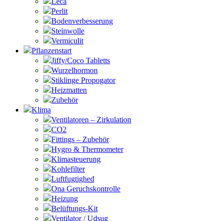
Leca
Perlit
Bodenverbesserung
Steinwolle
Vermiculit
Pflanzenstart
Jiffy/Coco Tabletts
Wurzelhormon
Stiklinge Propogator
Heizmatten
Zubehör
Klima
Ventilatoren – Zirkulation
CO2
Fittings – Zubehör
Hygro & Thermometer
Klimasteuerung
Kohlefilter
Luftfugtighed
Ona Geruchskontrolle
Heizung
Belüftungs-Kit
Ventilator / Udsug