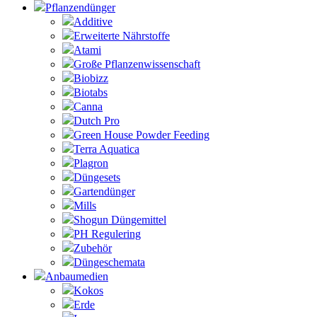
Pflanzendünger
Additive
Erweiterte Nährstoffe
Atami
Große Pflanzenwissenschaft
Biobizz
Biotabs
Canna
Dutch Pro
Green House Powder Feeding
Terra Aquatica
Plagron
Düngesets
Gartendünger
Mills
Shogun Düngemittel
PH Regulering
Zubehör
Düngeschemata
Anbaumedien
Kokos
Erde