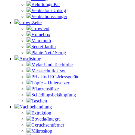
Belüftungs-Kit
Ventilator / Udsug
Ventilationsslanger
Grow-Zelte
Growtent
Homebox
Mammoth
Secret Jardin
Plante Net / Scrog
Ausrüstung
Mylar Und Teichfolie
Messtechnik Usw.
PH- Und EC-Messgeräte
Töpfe – Untersetzer
Pflanzenstütze
Schädlingsbekämpfung
Taschen
Nachbehandlung
Extraktion
Boveda/Integra
Geruchsentferner
Mikroskop