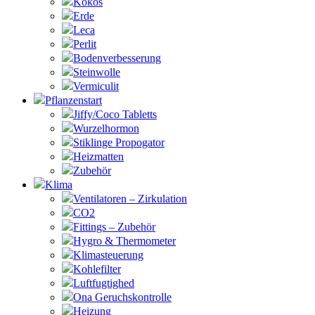
Kokos
Erde
Leca
Perlit
Bodenverbesserung
Steinwolle
Vermiculit
Pflanzenstart
Jiffy/Coco Tabletts
Wurzelhormon
Stiklinge Propogator
Heizmatten
Zubehör
Klima
Ventilatoren – Zirkulation
CO2
Fittings – Zubehör
Hygro & Thermometer
Klimasteuerung
Kohlefilter
Luftfugtighed
Ona Geruchskontrolle
Heizung