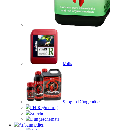
Mills
Shogun Düngemittel
PH Regulering
Zubehör
Düngeschemata
Anbaumedien