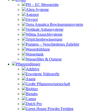
PH – EC Messgeräte
Alien-Systeme
Autopot
Oxypot
Terra Aquatica Bewässerungssystem
Vertikale Anbausysteme
Wilma Anzuchtsysteme
Tröpfchenbewässerung
Pumpen – Verschiedenes Zubehör
Wasserkühlung
Wassertank
Wasserfilter & Osmose
Pflanzendünger
Additive
Erweiterte Nährstoffe
Atami
Große Pflanzenwissenschaft
Biobizz
Biotabs
Canna
Dutch Pro
Green House Powder Feeding