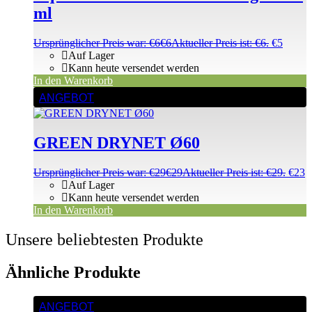
ml
Ursprünglicher Preis war: €6
€
6
Aktueller Preis ist: €6.
€
5
Auf Lager
Kann heute versendet werden
In den Warenkorb
ANGEBOT
GREEN DRYNET Ø60
Ursprünglicher Preis war: €29
€
29
Aktueller Preis ist: €29.
€
23
Auf Lager
Kann heute versendet werden
In den Warenkorb
Unsere beliebtesten Produkte
Ähnliche Produkte
ANGEBOT