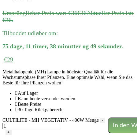
Ursprünglicher Preis war: €36
€
36
Aktueller Preis ist:
€36.
Tilbuddet udløber om:
75
dage
,
11
timer
,
38
minutter
og
49
sekunder
.
€
29
Metallhalogenid (MH) Lampe in höchster Qualität für die
Wachstumsphase Ihrer Pflanzen. Eine optimale Wahl, wenn Sie das
Beste für Ihre Pflanzen wollen!
Auf Lager
Kann heute versendet werden
Beste Preise
30 Tage Rückgaberecht
CULTILITE - MH VEGETATIV - 400W Menge
-
In den W
+