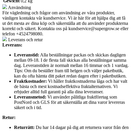
Gewicht
0,2 kg
Användning
För vägledning och frågor om användning av våra produkter,
vänligen kontakta vår kundservice. Vi är här för att hjälpa dig att få
ut det mesta av dina köp och säkerställa att du använder produkterna
korrekt och säkert. Kontakta oss på
kundservice@supergrow.se
eller
telefon +4524798080.
Leverans och retur
Leverans:
Leveranstid:
Alla beställningar packas och skickas dagligen
mellan 09-18. I de flesta fall skickas alla beställningar samma
dag. Leveranstiden är normalt mellan 16 timmar och 1 vardag.
Tips: Om du beställer fram till helgen och väljer paketbutik,
kan du ofta hämta ditt paket redan dagen efter i paketbutiken.
Fraktkostnader:
Vi håller fraktkostnaderna låga och har valt
de bästa och mest kostnadseffektiva fraktalternativen. Vi
erbjuder alltid full garanti på alla dina leveranser.
Leveransmetod:
Vi använder pålitliga fraktföretag som
PostNord och GLS för att säkerställa att dina varor levereras
säkert och i tid.
Retur:
Returrätt:
Du har 14 dagar på dig att returnera varor från den