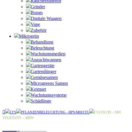
Raucherzubehör
Grinder
Bongs
Digitale Waagen
Vape
Zubehör
Mikrogrün
Behandlung
Beleuchtung
Wachstumsmedien
Anzuchtwannen
Gartengeräte
Gartendünger
Gemüsesamen
Microgreens Samen
Keimset
Wachstumssysteme
Schädlinge
LYS
PFLANZENBELEUCHTUNG - HPS/MH/CFL
CULTILITE – MH
VEGETATIV – 400W