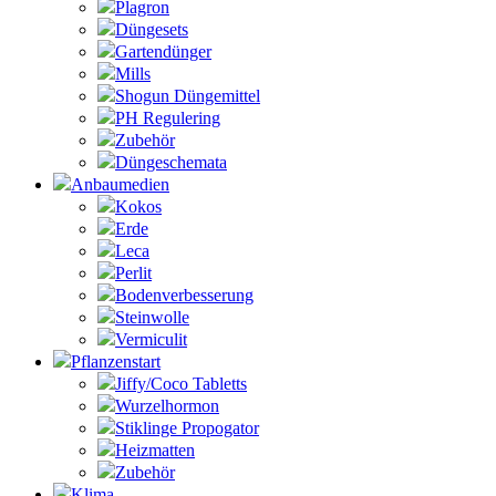
Plagron
Düngesets
Gartendünger
Mills
Shogun Düngemittel
PH Regulering
Zubehör
Düngeschemata
Anbaumedien
Kokos
Erde
Leca
Perlit
Bodenverbesserung
Steinwolle
Vermiculit
Pflanzenstart
Jiffy/Coco Tabletts
Wurzelhormon
Stiklinge Propogator
Heizmatten
Zubehör
Klima