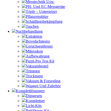
Messtechnik Usw.
PH- Und EC-Messgeräte
Töpfe – Untersetzer
Pflanzenstütze
Schädlingsbekämpfung
Taschen
Nachbehandlung
Extraktion
Boveda/Integra
Geruchsentferner
Mikroskop
Aufbewahrung
Purpl-Pro Test Kit
Vakuumbeutel
Trimmen
Trocknung
Vakuum & Forsegling
Waagen Und Zubehör
Komplettlösungen
Düngesets
Komplettset
Licht-Kits
Belüftungs-Kit