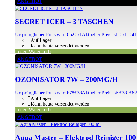
ANGEBOT
SECRET ICER – 3 TASCHEN
Ursprünglicher Preis war: €52
€
51
Aktueller Preis ist: €51.
€
41
Auf Lager
Kann heute versendet werden
In den Warenkorb
ANGEBOT
OZONISATOR 7W – 200MG/H
Ursprünglicher Preis war: €78
€
78
Aktueller Preis ist: €78.
€
62
Auf Lager
Kann heute versendet werden
In den Warenkorb
ANGEBOT
Aqua Master – Elektrod Reiniger 100