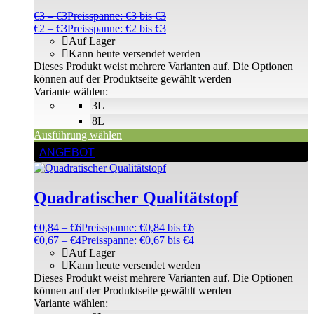
€
3
–
€
3
Preisspanne: €3 bis €3
€
2
–
€
3
Preisspanne: €2 bis €3
Auf Lager
Kann heute versendet werden
Dieses Produkt weist mehrere Varianten auf. Die Optionen
können auf der Produktseite gewählt werden
Variante wählen:
3L
8L
Ausführung wählen
ANGEBOT
Quadratischer Qualitätstopf
€
0,84
–
€
6
Preisspanne: €0,84 bis €6
€
0,67
–
€
4
Preisspanne: €0,67 bis €4
Auf Lager
Kann heute versendet werden
Dieses Produkt weist mehrere Varianten auf. Die Optionen
können auf der Produktseite gewählt werden
Variante wählen: