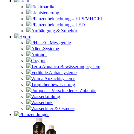
Licht
Elektroartikel
Lichtsteuerung
Pflanzenbeleuchtung – HPS/MH/CFL
Pflanzenbeleuchtung – LED
Aufhängung & Zubehör
Hydro
PH – EC Messgeräte
Alien-Systeme
Autopot
Oxypot
Terra Aquatica Bewässerungssystem
Vertikale Anbausysteme
Wilma Anzuchtsysteme
Tröpfchenbewässerung
Pumpen – Verschiedenes Zubehör
Wasserkühlung
Wassertank
Wasserfilter & Osmose
Pflanzendünger