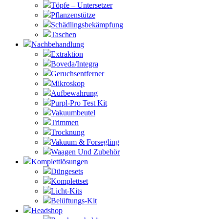
Töpfe – Untersetzer
Pflanzenstütze
Schädlingsbekämpfung
Taschen
Nachbehandlung
Extraktion
Boveda/Integra
Geruchsentferner
Mikroskop
Aufbewahrung
Purpl-Pro Test Kit
Vakuumbeutel
Trimmen
Trocknung
Vakuum & Forsegling
Waagen Und Zubehör
Komplettlösungen
Düngesets
Komplettset
Licht-Kits
Belüftungs-Kit
Headshop