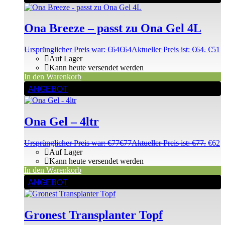
Ona Breeze – passt zu Ona Gel 4L
Ursprünglicher Preis war: €64
€
64
Aktueller Preis ist: €64.
€
51
Auf Lager
Kann heute versendet werden
In den Warenkorb
ANGEBOT
Ona Gel – 4ltr
Ursprünglicher Preis war: €77
€
77
Aktueller Preis ist: €77.
€
62
Auf Lager
Kann heute versendet werden
In den Warenkorb
ANGEBOT
Gronest Transplanter Topf