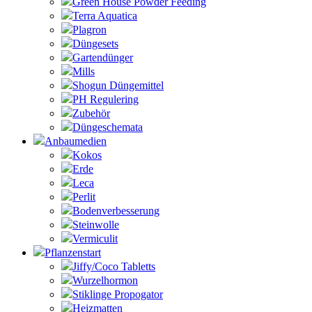
Green House Powder Feeding
Terra Aquatica
Plagron
Düngesets
Gartendünger
Mills
Shogun Düngemittel
PH Regulering
Zubehör
Düngeschemata
Anbaumedien
Kokos
Erde
Leca
Perlit
Bodenverbesserung
Steinwolle
Vermiculit
Pflanzenstart
Jiffy/Coco Tabletts
Wurzelhormon
Stiklinge Propogator
Heizmatten