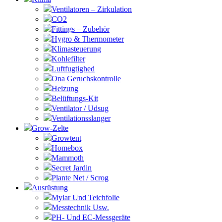
Ventilatoren – Zirkulation
CO2
Fittings – Zubehör
Hygro & Thermometer
Klimasteuerung
Kohlefilter
Luftfugtighed
Ona Geruchskontrolle
Heizung
Belüftungs-Kit
Ventilator / Udsug
Ventilationsslanger
Grow-Zelte
Growtent
Homebox
Mammoth
Secret Jardin
Plante Net / Scrog
Ausrüstung
Mylar Und Teichfolie
Messtechnik Usw.
PH- Und EC-Messgeräte