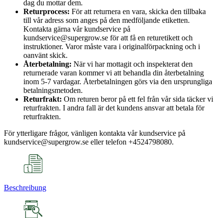
dag du mottar dem.
Returprocess:
För att returnera en vara, skicka den tillbaka
till vår adress som anges på den medföljande etiketten.
Kontakta gärna vår kundservice på
kundservice@supergrow.se för att få en returetikett och
instruktioner. Varor måste vara i originalförpackning och i
oanvänt skick.
Återbetalning:
När vi har mottagit och inspekterat den
returnerade varan kommer vi att behandla din återbetalning
inom 5-7 vardagar. Återbetalningen görs via den ursprungliga
betalningsmetoden.
Returfrakt:
Om returen beror på ett fel från vår sida täcker vi
returfrakten. I andra fall är det kundens ansvar att betala för
returfrakten.
För ytterligare frågor, vänligen kontakta vår kundservice på
kundservice@supergrow.se eller telefon +4524798080.
Beschreibung