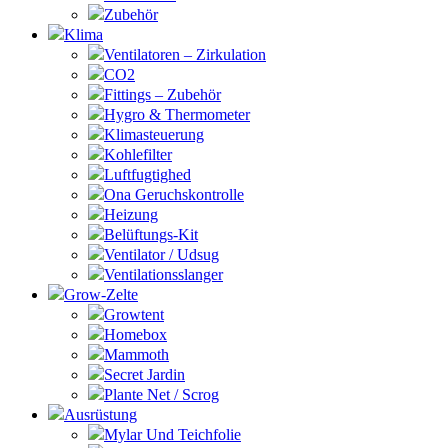
Zubehör
Klima
Ventilatoren – Zirkulation
CO2
Fittings – Zubehör
Hygro & Thermometer
Klimasteuerung
Kohlefilter
Luftfugtighed
Ona Geruchskontrolle
Heizung
Belüftungs-Kit
Ventilator / Udsug
Ventilationsslanger
Grow-Zelte
Growtent
Homebox
Mammoth
Secret Jardin
Plante Net / Scrog
Ausrüstung
Mylar Und Teichfolie