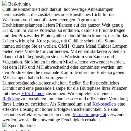
Beskrivning
Cultilite konzentriert sich darauf, hochwertige Anbaulampen
bereitzustellen, die zusätzliches oder künstliches Licht für das
Wachstum von Innenpflanzen erzeugen. Agromaster
Hochleistungslampen liefern Pflanzen auf der ganzen Welt genug
Licht, um ihr volles Potenzial zu entfalten, damit sie Früchte tragen
und den Prozess der Photosynthese durchführen können, der für das
Leben wichtig ist. Kurz gesagt, mit Cultilite scheint die Sonne
immer, solange Sie es wollen. QMH (Quartz Metal Halide) Lampen
bieten viele Vorteile für Gärtnereien. Mit einem stärkeren Anteil an
blauem Licht begünstigen sie das Wachstum von Samen und
Vegetation. Sie können in einem Mischschema verwendet werden,
bei dem HPS und MH abwechselnd oder kombiniert werden, um
den Produzenten die maximale Kontrolle über ihre Ernte zu geben.
MH-Lampen haben hervorragende
Lumenbeständigkeitseigenschaften. Stellen Sie Ihr persönliches
Lichtkit und eine passende Lampe für die Blütephase Ihrer Pflanzen
mit dieser
HPS-Lampe
zusammen. Wir empfehlen, in einen
Reflektor
zu investieren, um eine bessere und effizientere Verteilung
Ihres Lichts zu erreichen. Als Keimmedium sind
Kokospellets
eine
effektive Lösung mit hoher Erfolgswahrscheinlichkeit. Sie sind
besonders effektiv, wenn sie in einem
Vermehrungsgerät
verwendet
werden, wo sie die notwendige Feuchtigkeit erhalten.
Specifikationer