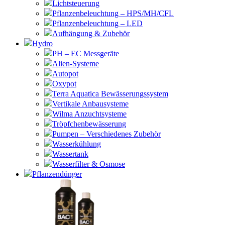
Lichtsteuerung
Pflanzenbeleuchtung – HPS/MH/CFL
Pflanzenbeleuchtung – LED
Aufhängung & Zubehör
Hydro
PH – EC Messgeräte
Alien-Systeme
Autopot
Oxypot
Terra Aquatica Bewässerungssystem
Vertikale Anbausysteme
Wilma Anzuchtsysteme
Tröpfchenbewässerung
Pumpen – Verschiedenes Zubehör
Wasserkühlung
Wassertank
Wasserfilter & Osmose
Pflanzendünger