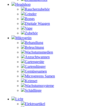
Headshop
Raucherzubehör
Grinder
Bongs
Digitale Waagen
Vape
Zubehör
Mikrogrün
Behandlung
Beleuchtung
Wachstumsmedien
Anzuchtwannen
Gartengeräte
Gartendünger
Gemüsesamen
Microgreens Samen
Keimset
Wachstumssysteme
Schädlinge
Licht
Elektroartikel