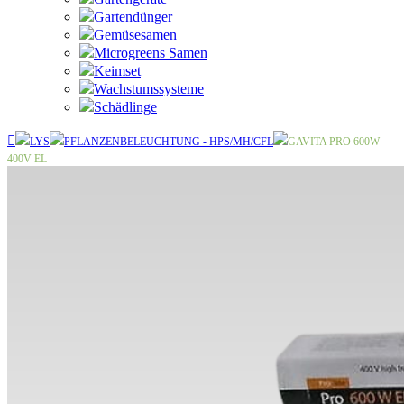
Gartendünger
Gemüsesamen
Microgreens Samen
Keimset
Wachstumssysteme
Schädlinge
LYS
PFLANZENBELEUCHTUNG - HPS/MH/CFL
GAVITA PRO 600W
400V EL