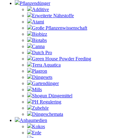
Pflanzendünger
Additive
Erweiterte Nährstoffe
Atami
Große Pflanzenwissenschaft
Biobizz
Biotabs
Canna
Dutch Pro
Green House Powder Feeding
Terra Aquatica
Plagron
Düngesets
Gartendünger
Mills
Shogun Düngemittel
PH Regulering
Zubehör
Düngeschemata
Anbaumedien
Kokos
Erde