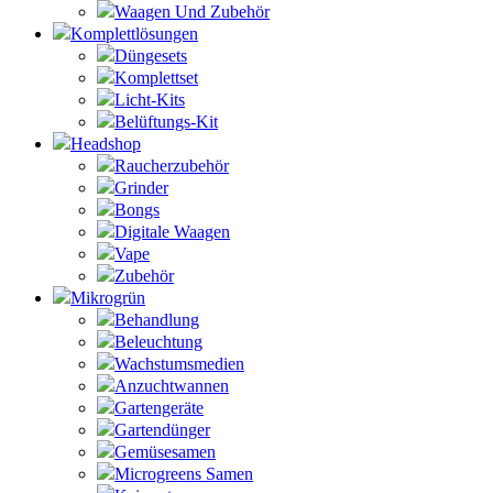
Waagen Und Zubehör
Komplettlösungen
Düngesets
Komplettset
Licht-Kits
Belüftungs-Kit
Headshop
Raucherzubehör
Grinder
Bongs
Digitale Waagen
Vape
Zubehör
Mikrogrün
Behandlung
Beleuchtung
Wachstumsmedien
Anzuchtwannen
Gartengeräte
Gartendünger
Gemüsesamen
Microgreens Samen