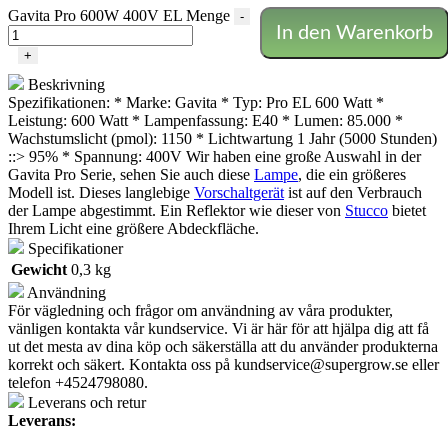
Gavita Pro 600W 400V EL Menge
-
In den Warenkorb
+
Beskrivning
Spezifikationen: * Marke: Gavita * Typ: Pro EL 600 Watt *
Leistung: 600 Watt * Lampenfassung: E40 * Lumen: 85.000 *
Wachstumslicht (pmol): 1150 * Lichtwartung 1 Jahr (5000 Stunden)
::> 95% * Spannung: 400V Wir haben eine große Auswahl in der
Gavita Pro Serie, sehen Sie auch diese
Lampe
, die ein größeres
Modell ist. Dieses langlebige
Vorschaltgerät
ist auf den Verbrauch
der Lampe abgestimmt. Ein Reflektor wie dieser von
Stucco
bietet
Ihrem Licht eine größere Abdeckfläche.
Specifikationer
Gewicht
0,3 kg
Användning
För vägledning och frågor om användning av våra produkter,
vänligen kontakta vår kundservice. Vi är här för att hjälpa dig att få
ut det mesta av dina köp och säkerställa att du använder produkterna
korrekt och säkert. Kontakta oss på
kundservice@supergrow.se
eller
telefon +4524798080.
Leverans och retur
Leverans: