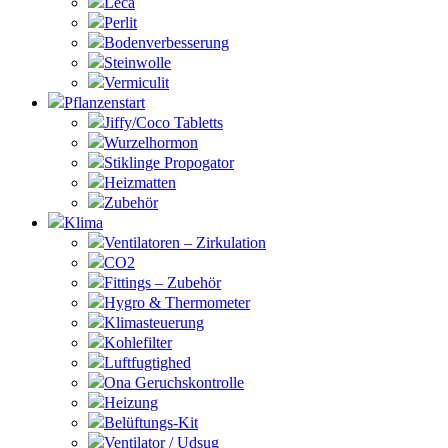
Leca
Perlit
Bodenverbesserung
Steinwolle
Vermiculit
Pflanzenstart
Jiffy/Coco Tabletts
Wurzelhormon
Stiklinge Propogator
Heizmatten
Zubehör
Klima
Ventilatoren – Zirkulation
CO2
Fittings – Zubehör
Hygro & Thermometer
Klimasteuerung
Kohlefilter
Luftfugtighed
Ona Geruchskontrolle
Heizung
Belüftungs-Kit
Ventilator / Udsug