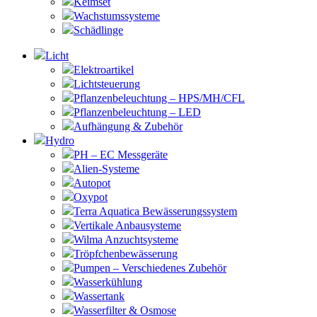
Keimset
Wachstumssysteme
Schädlinge
Licht
Elektroartikel
Lichtsteuerung
Pflanzenbeleuchtung – HPS/MH/CFL
Pflanzenbeleuchtung – LED
Aufhängung & Zubehör
Hydro
PH – EC Messgeräte
Alien-Systeme
Autopot
Oxypot
Terra Aquatica Bewässerungssystem
Vertikale Anbausysteme
Wilma Anzuchtsysteme
Tröpfchenbewässerung
Pumpen – Verschiedenes Zubehör
Wasserkühlung
Wassertank
Wasserfilter & Osmose