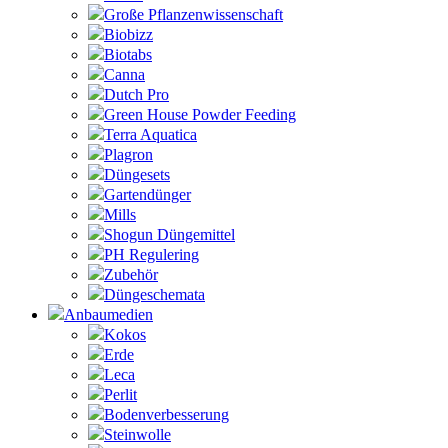
Große Pflanzenwissenschaft
Biobizz
Biotabs
Canna
Dutch Pro
Green House Powder Feeding
Terra Aquatica
Plagron
Düngesets
Gartendünger
Mills
Shogun Düngemittel
PH Regulering
Zubehör
Düngeschemata
Anbaumedien
Kokos
Erde
Leca
Perlit
Bodenverbesserung
Steinwolle