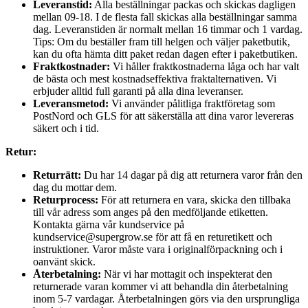
Leveranstid:
Alla beställningar packas och skickas dagligen
mellan 09-18. I de flesta fall skickas alla beställningar samma
dag. Leveranstiden är normalt mellan 16 timmar och 1 vardag.
Tips: Om du beställer fram till helgen och väljer paketbutik,
kan du ofta hämta ditt paket redan dagen efter i paketbutiken.
Fraktkostnader:
Vi håller fraktkostnaderna låga och har valt
de bästa och mest kostnadseffektiva fraktalternativen. Vi
erbjuder alltid full garanti på alla dina leveranser.
Leveransmetod:
Vi använder pålitliga fraktföretag som
PostNord och GLS för att säkerställa att dina varor levereras
säkert och i tid.
Retur:
Returrätt:
Du har 14 dagar på dig att returnera varor från den
dag du mottar dem.
Returprocess:
För att returnera en vara, skicka den tillbaka
till vår adress som anges på den medföljande etiketten.
Kontakta gärna vår kundservice på
kundservice@supergrow.se för att få en returetikett och
instruktioner. Varor måste vara i originalförpackning och i
oanvänt skick.
Återbetalning:
När vi har mottagit och inspekterat den
returnerade varan kommer vi att behandla din återbetalning
inom 5-7 vardagar. Återbetalningen görs via den ursprungliga