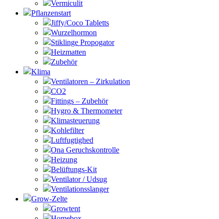
Vermiculit
Pflanzenstart
Jiffy/Coco Tabletts
Wurzelhormon
Stiklinge Propogator
Heizmatten
Zubehör
Klima
Ventilatoren – Zirkulation
CO2
Fittings – Zubehör
Hygro & Thermometer
Klimasteuerung
Kohlefilter
Luftfugtighed
Ona Geruchskontrolle
Heizung
Belüftungs-Kit
Ventilator / Udsug
Ventilationsslanger
Grow-Zelte
Growtent
Homebox