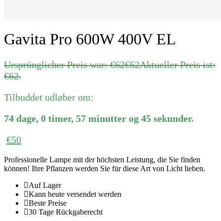
Gavita Pro 600W 400V EL
Ursprünglicher Preis war: €62
€
62
Aktueller Preis ist:
€62.
Tilbuddet udløber om:
74
dage
,
0
timer
,
57
minutter
og
45
sekunder
.
€
50
Professionelle Lampe mit der höchsten Leistung, die Sie finden
können! Ihre Pflanzen werden Sie für diese Art von Licht lieben.
Auf Lager
Kann heute versendet werden
Beste Preise
30 Tage Rückgaberecht