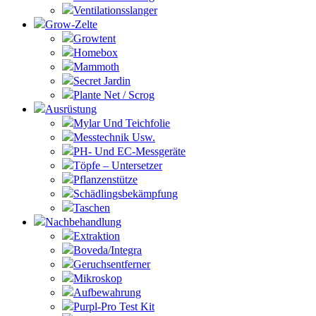
Ventilationsslanger
Grow-Zelte
Growtent
Homebox
Mammoth
Secret Jardin
Plante Net / Scrog
Ausrüstung
Mylar Und Teichfolie
Messtechnik Usw.
PH- Und EC-Messgeräte
Töpfe – Untersetzer
Pflanzenstütze
Schädlingsbekämpfung
Taschen
Nachbehandlung
Extraktion
Boveda/Integra
Geruchsentferner
Mikroskop
Aufbewahrung
Purpl-Pro Test Kit