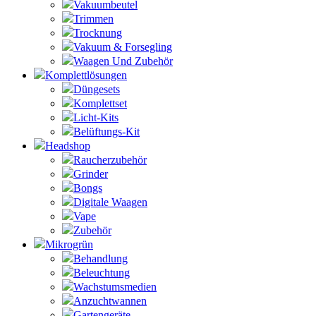
Vakuumbeutel
Trimmen
Trocknung
Vakuum & Forsegling
Waagen Und Zubehör
Komplettlösungen
Düngesets
Komplettset
Licht-Kits
Belüftungs-Kit
Headshop
Raucherzubehör
Grinder
Bongs
Digitale Waagen
Vape
Zubehör
Mikrogrün
Behandlung
Beleuchtung
Wachstumsmedien
Anzuchtwannen
Gartengeräte