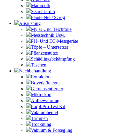
Mammoth
Secret Jardin
Plante Net / Scrog
Ausrüstung
Mylar Und Teichfolie
Messtechnik Usw.
PH- Und EC-Messgeräte
Töpfe – Untersetzer
Pflanzenstütze
Schädlingsbekämpfung
Taschen
Nachbehandlung
Extraktion
Boveda/Integra
Geruchsentferner
Mikroskop
Aufbewahrung
Purpl-Pro Test Kit
Vakuumbeutel
Trimmen
Trocknung
Vakuum & Forsegling