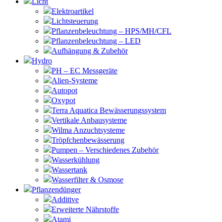
Licht
Elektroartikel
Lichtsteuerung
Pflanzenbeleuchtung – HPS/MH/CFL
Pflanzenbeleuchtung – LED
Aufhängung & Zubehör
Hydro
PH – EC Messgeräte
Alien-Systeme
Autopot
Oxypot
Terra Aquatica Bewässerungssystem
Vertikale Anbausysteme
Wilma Anzuchtsysteme
Tröpfchenbewässerung
Pumpen – Verschiedenes Zubehör
Wasserkühlung
Wassertank
Wasserfilter & Osmose
Pflanzendünger
Additive
Erweiterte Nährstoffe
Atami