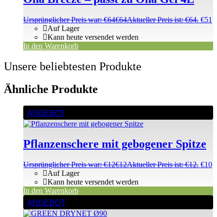
Ursprünglicher Preis war: €64
€
64
Aktueller Preis ist: €64.
€
51
Auf Lager
Kann heute versendet werden
In den Warenkorb
Unsere beliebtesten Produkte
Ähnliche Produkte
ANGEBOT
Pflanzenschere mit gebogener Spitze
Ursprünglicher Preis war: €12
€
12
Aktueller Preis ist: €12.
€
10
Auf Lager
Kann heute versendet werden
In den Warenkorb
ANGEBOT