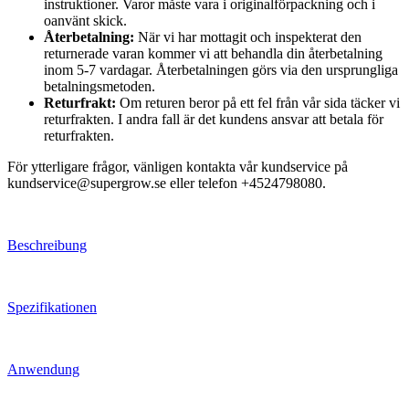
instruktioner. Varor måste vara i originalförpackning och i
oanvänt skick.
Återbetalning:
När vi har mottagit och inspekterat den
returnerade varan kommer vi att behandla din återbetalning
inom 5-7 vardagar. Återbetalningen görs via den ursprungliga
betalningsmetoden.
Returfrakt:
Om returen beror på ett fel från vår sida täcker vi
returfrakten. I andra fall är det kundens ansvar att betala för
returfrakten.
För ytterligare frågor, vänligen kontakta vår kundservice på
kundservice@supergrow.se eller telefon +4524798080.
Beschreibung
Spezifikationen
Anwendung