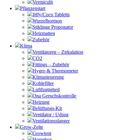
Vermiculit
Pflanzenstart
Jiffy/Coco Tabletts
Wurzelhormon
Stiklinge Propogator
Heizmatten
Zubehör
Klima
Ventilatoren – Zirkulation
CO2
Fittings – Zubehör
Hygro & Thermometer
Klimasteuerung
Kohlefilter
Luftfugtighed
Ona Geruchskontrolle
Heizung
Belüftungs-Kit
Ventilator / Udsug
Ventilationsslanger
Grow-Zelte
Growtent
Homebox