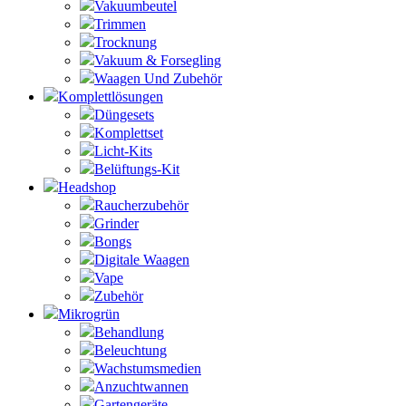
Vakuumbeutel
Trimmen
Trocknung
Vakuum & Forsegling
Waagen Und Zubehör
Komplettlösungen
Düngesets
Komplettset
Licht-Kits
Belüftungs-Kit
Headshop
Raucherzubehör
Grinder
Bongs
Digitale Waagen
Vape
Zubehör
Mikrogrün
Behandlung
Beleuchtung
Wachstumsmedien
Anzuchtwannen
Gartengeräte