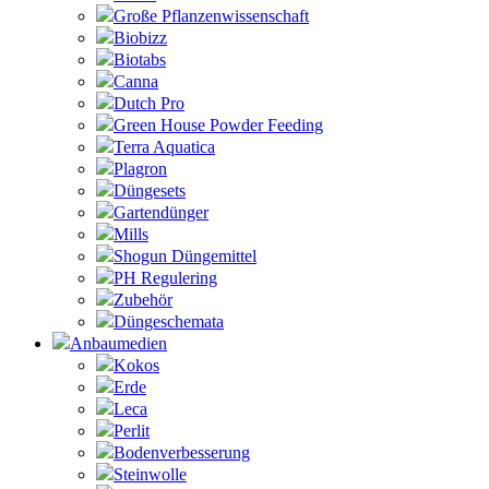
Große Pflanzenwissenschaft
Biobizz
Biotabs
Canna
Dutch Pro
Green House Powder Feeding
Terra Aquatica
Plagron
Düngesets
Gartendünger
Mills
Shogun Düngemittel
PH Regulering
Zubehör
Düngeschemata
Anbaumedien
Kokos
Erde
Leca
Perlit
Bodenverbesserung
Steinwolle