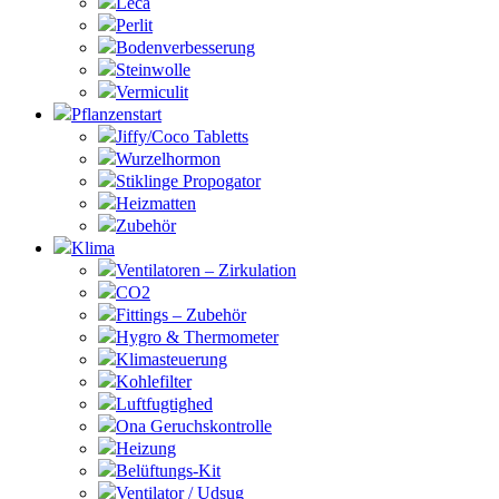
Leca
Perlit
Bodenverbesserung
Steinwolle
Vermiculit
Pflanzenstart
Jiffy/Coco Tabletts
Wurzelhormon
Stiklinge Propogator
Heizmatten
Zubehör
Klima
Ventilatoren – Zirkulation
CO2
Fittings – Zubehör
Hygro & Thermometer
Klimasteuerung
Kohlefilter
Luftfugtighed
Ona Geruchskontrolle
Heizung
Belüftungs-Kit
Ventilator / Udsug