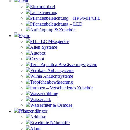
Licht
Elektroartikel
Lichtsteuerung
Pflanzenbeleuchtung – HPS/MH/CFL
Pflanzenbeleuchtung – LED
Aufhängung & Zubehör
Hydro
PH – EC Messgeräte
Alien-Systeme
Autopot
Oxypot
Terra Aquatica Bewässerungssystem
Vertikale Anbausysteme
Wilma Anzuchtsysteme
Tröpfchenbewässerung
Pumpen – Verschiedenes Zubehör
Wasserkühlung
Wassertank
Wasserfilter & Osmose
Pflanzendünger
Additive
Erweiterte Nährstoffe
Atami