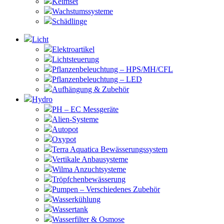
Keimset
Wachstumssysteme
Schädlinge
Licht
Elektroartikel
Lichtsteuerung
Pflanzenbeleuchtung – HPS/MH/CFL
Pflanzenbeleuchtung – LED
Aufhängung & Zubehör
Hydro
PH – EC Messgeräte
Alien-Systeme
Autopot
Oxypot
Terra Aquatica Bewässerungssystem
Vertikale Anbausysteme
Wilma Anzuchtsysteme
Tröpfchenbewässerung
Pumpen – Verschiedenes Zubehör
Wasserkühlung
Wassertank
Wasserfilter & Osmose