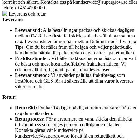
korrekt och säkert. Kontakta oss på
kundservice@supergrow.se
eller
telefon +4524798080.
Leverans och retur
Leverans:
Leveranstid:
Alla beställningar packas och skickas dagligen
mellan 09-18. I de flesta fall skickas alla beställningar samma
dag. Leveranstiden är normalt mellan 16 timmar och 1 vardag.
Tips: Om du beställer fram till helgen och väljer paketbutik,
kan du ofta hämta ditt paket redan dagen efter i paketbutiken.
Fraktkostnader:
Vi håller fraktkostnaderna låga och har valt
de bästa och mest kostnadseffektiva fraktalternativen. Vi
erbjuder alltid full garanti på alla dina leveranser.
Leveransmetod:
Vi använder pålitliga fraktföretag som
PostNord och GLS för att säkerställa att dina varor levereras
säkert och i tid.
Retur:
Returrätt:
Du har 14 dagar på dig att returnera varor från den
dag du mottar dem.
Returprocess:
För att returnera en vara, skicka den tillbaka
till vår adress som anges på den medföljande etiketten.
Kontakta gärna vår kundservice på
kundservice@supergrow.se för att få en returetikett och