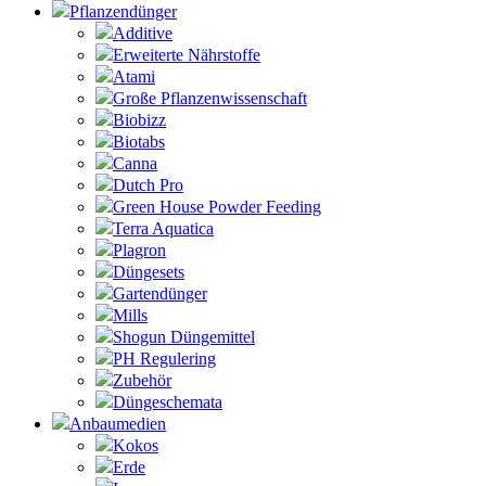
Pflanzendünger
Additive
Erweiterte Nährstoffe
Atami
Große Pflanzenwissenschaft
Biobizz
Biotabs
Canna
Dutch Pro
Green House Powder Feeding
Terra Aquatica
Plagron
Düngesets
Gartendünger
Mills
Shogun Düngemittel
PH Regulering
Zubehör
Düngeschemata
Anbaumedien
Kokos
Erde