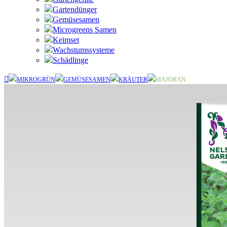
Gartendünger
Gemüsesamen
Microgreens Samen
Keimset
Wachstumssysteme
Schädlinge
MIKROGRÜN
GEMÜSESAMEN
KRÄUTER
MAJORAN