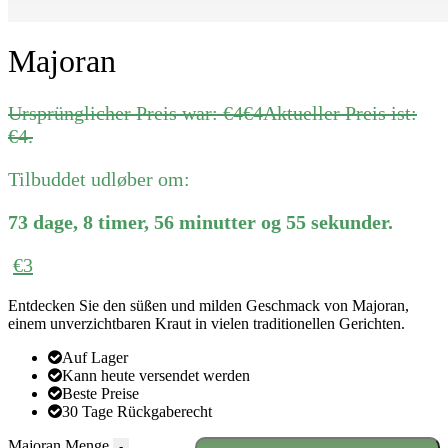
Majoran
Ursprünglicher Preis war: €4
€
4
Aktueller Preis ist:
€4.
Tilbuddet udløber om:
73
dage
,
8
timer
,
56
minutter
og
55
sekunder
.
€
3
Entdecken Sie den süßen und milden Geschmack von Majoran,
einem unverzichtbaren Kraut in vielen traditionellen Gerichten.
Auf Lager
Kann heute versendet werden
Beste Preise
30 Tage Rückgaberecht
Majoran Menge
-