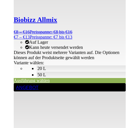
Biobizz Allmix
€
8
–
€
16
Preisspanne: €8 bis €16
€
7
–
€
13
Preisspanne: €7 bis €13
Auf Lager
Kann heute versendet werden
Dieses Produkt weist mehrere Varianten auf. Die Optionen
können auf der Produktseite gewählt werden
Variante wählen:
20 L
50 L
Ausführung wählen
ANGEBOT