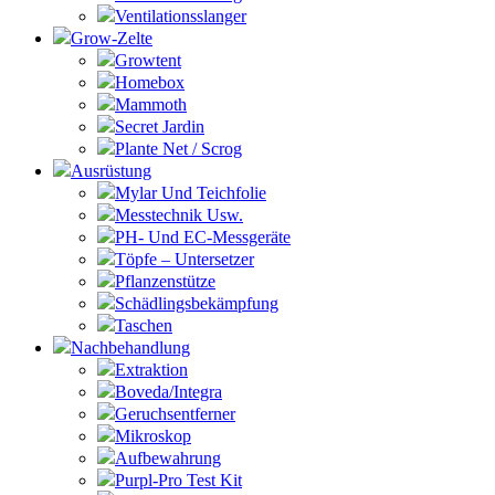
Ventilationsslanger
Grow-Zelte
Growtent
Homebox
Mammoth
Secret Jardin
Plante Net / Scrog
Ausrüstung
Mylar Und Teichfolie
Messtechnik Usw.
PH- Und EC-Messgeräte
Töpfe – Untersetzer
Pflanzenstütze
Schädlingsbekämpfung
Taschen
Nachbehandlung
Extraktion
Boveda/Integra
Geruchsentferner
Mikroskop
Aufbewahrung
Purpl-Pro Test Kit