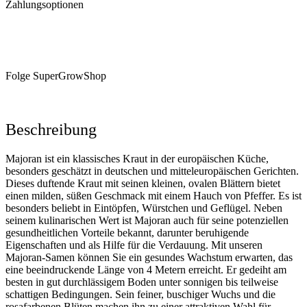
Zahlungsoptionen
Folge SuperGrowShop
Beschreibung
Majoran ist ein klassisches Kraut in der europäischen Küche,
besonders geschätzt in deutschen und mitteleuropäischen Gerichten.
Dieses duftende Kraut mit seinen kleinen, ovalen Blättern bietet
einen milden, süßen Geschmack mit einem Hauch von Pfeffer. Es ist
besonders beliebt in Eintöpfen, Würstchen und Geflügel. Neben
seinem kulinarischen Wert ist Majoran auch für seine potenziellen
gesundheitlichen Vorteile bekannt, darunter beruhigende
Eigenschaften und als Hilfe für die Verdauung. Mit unseren
Majoran-Samen können Sie ein gesundes Wachstum erwarten, das
eine beeindruckende Länge von 4 Metern erreicht. Er gedeiht am
besten in gut durchlässigem Boden unter sonnigen bis teilweise
schattigen Bedingungen. Sein feiner, buschiger Wuchs und die
rosafarbenen Blüten machen ihn zu einer attraktiven Wahl für