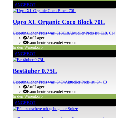
ANGEBOT
Ugro XL Organic Coco Block 70L
Ursprünglicher Preis war: €18
€
18
Aktueller Preis ist: €18.
€
14
Auf Lager
Kann heute versendet werden
In den Warenkorb
ANGEBOT
Bestäuber 0.75L
Ursprünglicher Preis war: €4
€
4
Aktueller Preis ist: €4.
€
3
Auf Lager
Kann heute versendet werden
In den Warenkorb
ANGEBOT