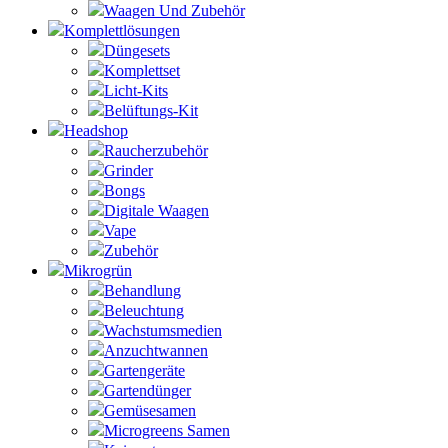
Waagen Und Zubehör
Komplettlösungen
Düngesets
Komplettset
Licht-Kits
Belüftungs-Kit
Headshop
Raucherzubehör
Grinder
Bongs
Digitale Waagen
Vape
Zubehör
Mikrogrün
Behandlung
Beleuchtung
Wachstumsmedien
Anzuchtwannen
Gartengeräte
Gartendünger
Gemüsesamen
Microgreens Samen