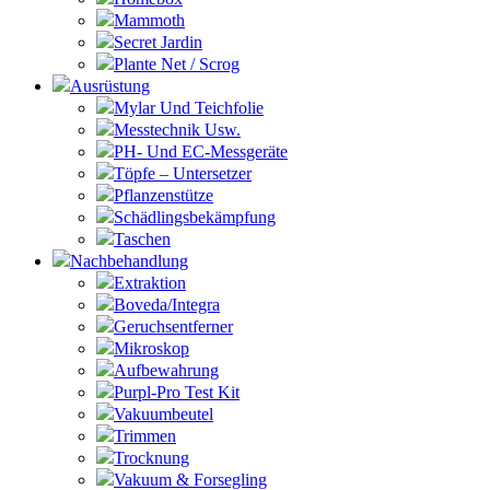
Mammoth
Secret Jardin
Plante Net / Scrog
Ausrüstung
Mylar Und Teichfolie
Messtechnik Usw.
PH- Und EC-Messgeräte
Töpfe – Untersetzer
Pflanzenstütze
Schädlingsbekämpfung
Taschen
Nachbehandlung
Extraktion
Boveda/Integra
Geruchsentferner
Mikroskop
Aufbewahrung
Purpl-Pro Test Kit
Vakuumbeutel
Trimmen
Trocknung
Vakuum & Forsegling