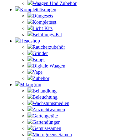
Waagen Und Zubehör
Komplettlösungen
Düngesets
Komplettset
Licht-Kits
Belüftungs-Kit
Headshop
Raucherzubehör
Grinder
Bongs
Digitale Waagen
Vape
Zubehör
Mikrogrün
Behandlung
Beleuchtung
Wachstumsmedien
Anzuchtwannen
Gartengeräte
Gartendünger
Gemüsesamen
Microgreens Samen