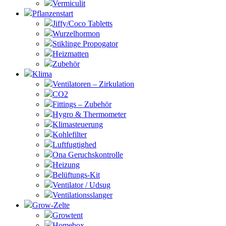
Vermiculit
Pflanzenstart
Jiffy/Coco Tabletts
Wurzelhormon
Stiklinge Propogator
Heizmatten
Zubehör
Klima
Ventilatoren – Zirkulation
CO2
Fittings – Zubehör
Hygro & Thermometer
Klimasteuerung
Kohlefilter
Luftfugtighed
Ona Geruchskontrolle
Heizung
Belüftungs-Kit
Ventilator / Udsug
Ventilationsslanger
Grow-Zelte
Growtent
Homebox