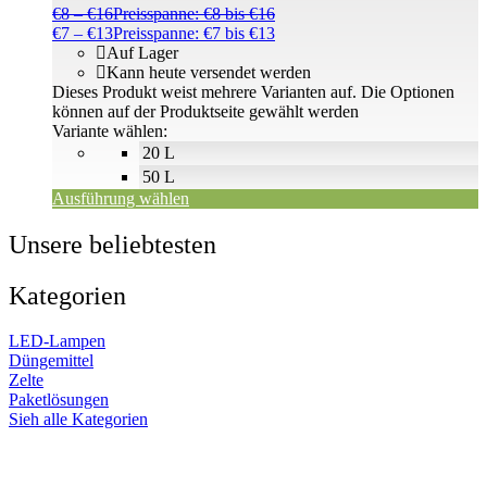
€
8
–
€
16
Preisspanne: €8 bis €16
€
7
–
€
13
Preisspanne: €7 bis €13
Auf Lager
Kann heute versendet werden
Dieses Produkt weist mehrere Varianten auf. Die Optionen
können auf der Produktseite gewählt werden
Variante wählen:
20 L
50 L
Ausführung wählen
Unsere beliebtesten
Kategorien
LED-Lampen
Düngemittel
Zelte
Paketlösungen
Sieh alle Kategorien