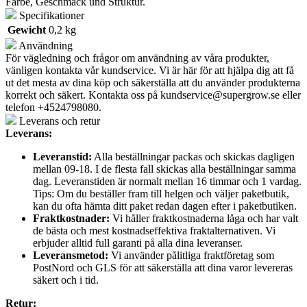
Farbe, Geschmack und Struktur.
Specifikationer
Gewicht
0,2 kg
Användning
För vägledning och frågor om användning av våra produkter,
vänligen kontakta vår kundservice. Vi är här för att hjälpa dig att få
ut det mesta av dina köp och säkerställa att du använder produkterna
korrekt och säkert. Kontakta oss på
kundservice@supergrow.se
eller
telefon +4524798080.
Leverans och retur
Leverans:
Leveranstid:
Alla beställningar packas och skickas dagligen
mellan 09-18. I de flesta fall skickas alla beställningar samma
dag. Leveranstiden är normalt mellan 16 timmar och 1 vardag.
Tips: Om du beställer fram till helgen och väljer paketbutik,
kan du ofta hämta ditt paket redan dagen efter i paketbutiken.
Fraktkostnader:
Vi håller fraktkostnaderna låga och har valt
de bästa och mest kostnadseffektiva fraktalternativen. Vi
erbjuder alltid full garanti på alla dina leveranser.
Leveransmetod:
Vi använder pålitliga fraktföretag som
PostNord och GLS för att säkerställa att dina varor levereras
säkert och i tid.
Retur: