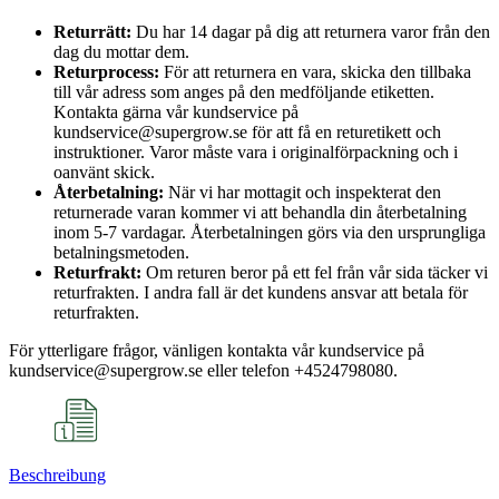
Returrätt:
Du har 14 dagar på dig att returnera varor från den
dag du mottar dem.
Returprocess:
För att returnera en vara, skicka den tillbaka
till vår adress som anges på den medföljande etiketten.
Kontakta gärna vår kundservice på
kundservice@supergrow.se för att få en returetikett och
instruktioner. Varor måste vara i originalförpackning och i
oanvänt skick.
Återbetalning:
När vi har mottagit och inspekterat den
returnerade varan kommer vi att behandla din återbetalning
inom 5-7 vardagar. Återbetalningen görs via den ursprungliga
betalningsmetoden.
Returfrakt:
Om returen beror på ett fel från vår sida täcker vi
returfrakten. I andra fall är det kundens ansvar att betala för
returfrakten.
För ytterligare frågor, vänligen kontakta vår kundservice på
kundservice@supergrow.se eller telefon +4524798080.
Beschreibung