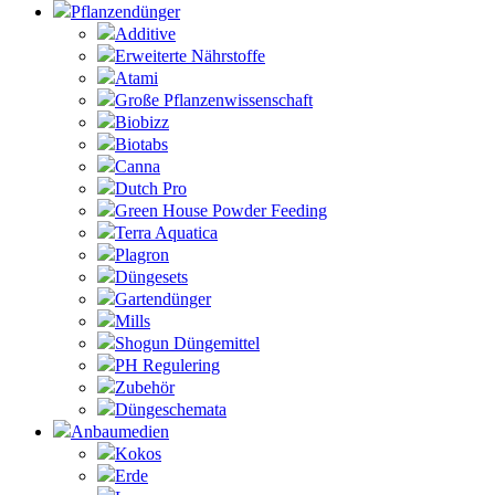
Pflanzendünger
Additive
Erweiterte Nährstoffe
Atami
Große Pflanzenwissenschaft
Biobizz
Biotabs
Canna
Dutch Pro
Green House Powder Feeding
Terra Aquatica
Plagron
Düngesets
Gartendünger
Mills
Shogun Düngemittel
PH Regulering
Zubehör
Düngeschemata
Anbaumedien
Kokos
Erde