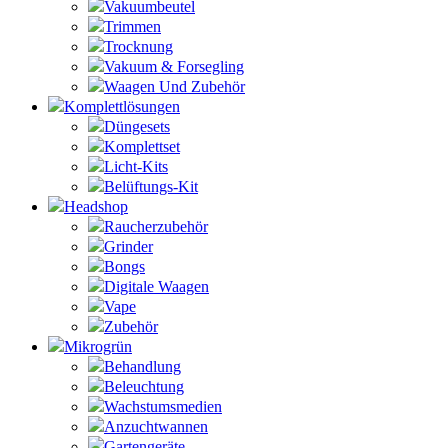
Vakuumbeutel
Trimmen
Trocknung
Vakuum & Forsegling
Waagen Und Zubehör
Komplettlösungen
Düngesets
Komplettset
Licht-Kits
Belüftungs-Kit
Headshop
Raucherzubehör
Grinder
Bongs
Digitale Waagen
Vape
Zubehör
Mikrogrün
Behandlung
Beleuchtung
Wachstumsmedien
Anzuchtwannen
Gartengeräte