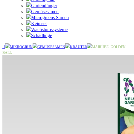
Gartendünger
Gemüsesamen
Microgreens Samen
Keimset
Wachstumssysteme
Schädlinge
MIKROGRÜN
GEMÜSESAMEN
KRÄUTER
MAIRÜBE ‘GOLDEN
BALL’