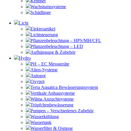
Keimset
Wachstumssysteme
Schädlinge
Licht
Elektroartikel
Lichtsteuerung
Pflanzenbeleuchtung – HPS/MH/CFL
Pflanzenbeleuchtung – LED
Aufhängung & Zubehör
Hydro
PH – EC Messgeräte
Alien-Systeme
Autopot
Oxypot
Terra Aquatica Bewässerungssystem
Vertikale Anbausysteme
Wilma Anzuchtsysteme
Tröpfchenbewässerung
Pumpen – Verschiedenes Zubehör
Wasserkühlung
Wassertank
Wasserfilter & Osmose