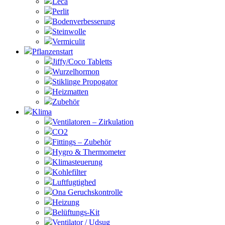
Leca
Perlit
Bodenverbesserung
Steinwolle
Vermiculit
Pflanzenstart
Jiffy/Coco Tabletts
Wurzelhormon
Stiklinge Propogator
Heizmatten
Zubehör
Klima
Ventilatoren – Zirkulation
CO2
Fittings – Zubehör
Hygro & Thermometer
Klimasteuerung
Kohlefilter
Luftfugtighed
Ona Geruchskontrolle
Heizung
Belüftungs-Kit
Ventilator / Udsug