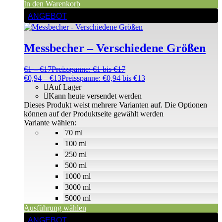
In den Warenkorb
ANGEBOT
Messbecher – Verschiedene Größen
€
1
–
€
17
Preisspanne: €1 bis €17
€
0,94
–
€
13
Preisspanne: €0,94 bis €13
Auf Lager
Kann heute versendet werden
Dieses Produkt weist mehrere Varianten auf. Die Optionen
können auf der Produktseite gewählt werden
Variante wählen:
70 ml
100 ml
250 ml
500 ml
1000 ml
3000 ml
5000 ml
Ausführung wählen
ANGEBOT