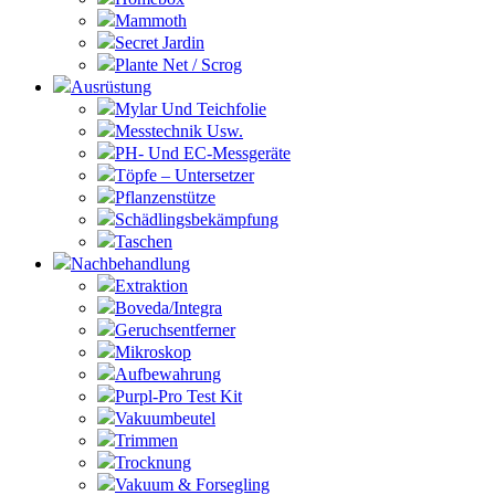
Mammoth
Secret Jardin
Plante Net / Scrog
Ausrüstung
Mylar Und Teichfolie
Messtechnik Usw.
PH- Und EC-Messgeräte
Töpfe – Untersetzer
Pflanzenstütze
Schädlingsbekämpfung
Taschen
Nachbehandlung
Extraktion
Boveda/Integra
Geruchsentferner
Mikroskop
Aufbewahrung
Purpl-Pro Test Kit
Vakuumbeutel
Trimmen
Trocknung
Vakuum & Forsegling