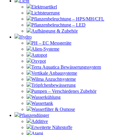
Licht
Elektroartikel
Lichtsteuerung
Pflanzenbeleuchtung – HPS/MH/CFL
Pflanzenbeleuchtung – LED
Aufhängung & Zubehör
Hydro
PH – EC Messgeräte
Alien-Systeme
Autopot
Oxypot
Terra Aquatica Bewässerungssystem
Vertikale Anbausysteme
Wilma Anzuchtsysteme
Tröpfchenbewässerung
Pumpen – Verschiedenes Zubehör
Wasserkühlung
Wassertank
Wasserfilter & Osmose
Pflanzendünger
Additive
Erweiterte Nährstoffe
Atami