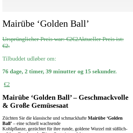
Mairübe ‘Golden Ball’
Ursprünglicher Preis war: €2
€
2
Aktueller Preis ist:
€2.
Tilbuddet udløber om:
76
dage
,
2
timer
,
39
minutter
og
15
sekunder
.
€
2
Mairübe ‘Golden Ball’ – Geschmackvolle
& Große Gemüsesaat
Züchten Sie die klassische und schmackhafte
Mairübe ‘Golden
Ball’
– eine schnell wachsende
Kohlpflanze, gezüchtet für ihre runde, goldene Wurzel mit süßlich-