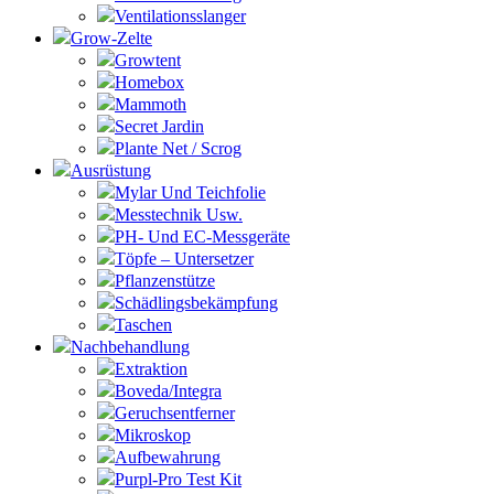
Ventilationsslanger
Grow-Zelte
Growtent
Homebox
Mammoth
Secret Jardin
Plante Net / Scrog
Ausrüstung
Mylar Und Teichfolie
Messtechnik Usw.
PH- Und EC-Messgeräte
Töpfe – Untersetzer
Pflanzenstütze
Schädlingsbekämpfung
Taschen
Nachbehandlung
Extraktion
Boveda/Integra
Geruchsentferner
Mikroskop
Aufbewahrung
Purpl-Pro Test Kit