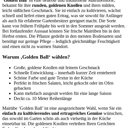
‘
Golden Ball
’ ist eine beliebte und traditionelle Mairübensorte,
bekannt für ihre
runden, goldenen Knollen
und ihren milden,
leicht süßlichen Geschmack. Sie ist einfach zu kultivieren, wächst
schnell und liefert einen guten Ertrag, was sie sowohl für Anfänger
als auch für erfahrene Gartenbesitzer geeignet macht. Die Sorte
kann von frühem Frühjahr bis weit in den Sommer ausgesät werden.
Bei fortlaufender Aussaat können Sie frische Mairüben bis in den
Herbst ernten. Die Pflanze gedeiht in den meisten Bodenarten und
benötigt nur geringe Pflege – lediglich gleichmäßige Feuchtigkeit
und einen nicht zu warmen Standort.
Warum ‚Golden Ball‘ wählen?
Große, goldene Knollen mit feinem Geschmack
Schnelle Entwicklung – innerhalb kurzer Zeit erntebereit
Schöne Farbe und gute Textur in der Küche
Perfekt in frischen Salaten, leicht gekocht oder im Ofen
gebacken
Kann mehrfach ausgesät werden für eine lange Saison
Deckt ca. 10 Meter Reihenlänge
Mairübe ‘Golden Ball’ ist eine ausgezeichnete Wahl, wenn Sie ein
einfach zu kultivierendes und ertragreiches Gemüse
wünschen,
das sowohl im Garten schön als auch vielseitig in der Küche
einsetzbar ist. Die goldenen Knollen verleihen Ihren Gerichten