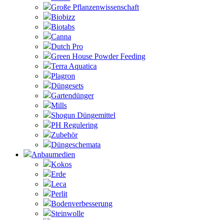
Große Pflanzenwissenschaft
Biobizz
Biotabs
Canna
Dutch Pro
Green House Powder Feeding
Terra Aquatica
Plagron
Düngesets
Gartendünger
Mills
Shogun Düngemittel
PH Regulering
Zubehör
Düngeschemata
Anbaumedien
Kokos
Erde
Leca
Perlit
Bodenverbesserung
Steinwolle