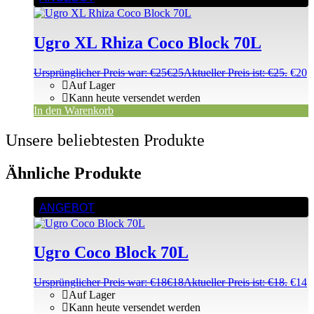
Ugro XL Rhiza Coco Block 70L
Ursprünglicher Preis war: €25
€
25
Aktueller Preis ist: €25.
€
20
Auf Lager
Kann heute versendet werden
In den Warenkorb
Unsere beliebtesten Produkte
Ähnliche Produkte
ANGEBOT
Ugro Coco Block 70L
Ursprünglicher Preis war: €18
€
18
Aktueller Preis ist: €18.
€
14
Auf Lager
Kann heute versendet werden