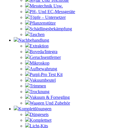
Mylar Und Teichfolie
Messtechnik Usw.
PH- Und EC-Messgeräte
Töpfe – Untersetzer
Pflanzenstütze
Schädlingsbekämpfung
Taschen
Nachbehandlung
Extraktion
Boveda/Integra
Geruchsentferner
Mikroskop
Aufbewahrung
Purpl-Pro Test Kit
Vakuumbeutel
Trimmen
Trocknung
Vakuum & Forsegling
Waagen Und Zubehör
Komplettlösungen
Düngesets
Komplettset
Licht-Kits