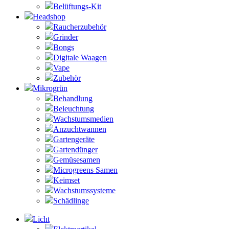
Belüftungs-Kit
Headshop
Raucherzubehör
Grinder
Bongs
Digitale Waagen
Vape
Zubehör
Mikrogrün
Behandlung
Beleuchtung
Wachstumsmedien
Anzuchtwannen
Gartengeräte
Gartendünger
Gemüsesamen
Microgreens Samen
Keimset
Wachstumssysteme
Schädlinge
Licht