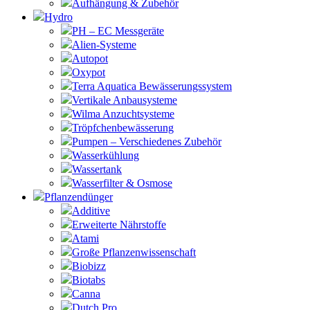
Aufhängung & Zubehör
Hydro
PH – EC Messgeräte
Alien-Systeme
Autopot
Oxypot
Terra Aquatica Bewässerungssystem
Vertikale Anbausysteme
Wilma Anzuchtsysteme
Tröpfchenbewässerung
Pumpen – Verschiedenes Zubehör
Wasserkühlung
Wassertank
Wasserfilter & Osmose
Pflanzendünger
Additive
Erweiterte Nährstoffe
Atami
Große Pflanzenwissenschaft
Biobizz
Biotabs
Canna
Dutch Pro