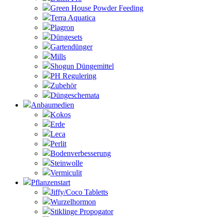
Green House Powder Feeding
Terra Aquatica
Plagron
Düngesets
Gartendünger
Mills
Shogun Düngemittel
PH Regulering
Zubehör
Düngeschemata
Anbaumedien
Kokos
Erde
Leca
Perlit
Bodenverbesserung
Steinwolle
Vermiculit
Pflanzenstart
Jiffy/Coco Tabletts
Wurzelhormon
Stiklinge Propogator