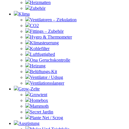
Heizmatten
Zubehör
Klima
Ventilatoren – Zirkulation
CO2
Fittings – Zubehör
Hygro & Thermometer
Klimasteuerung
Kohlefilter
Luftfugtighed
Ona Geruchskontrolle
Heizung
Belüftungs-Kit
Ventilator / Udsug
Ventilationsslanger
Grow-Zelte
Growtent
Homebox
Mammoth
Secret Jardin
Plante Net / Scrog
Ausrüstung