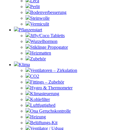
Leca
Perlit
Bodenverbesserung
Steinwolle
Vermiculit
Pflanzenstart
Jiffy/Coco Tabletts
Wurzelhormon
Stiklinge Propogator
Heizmatten
Zubehör
Klima
Ventilatoren – Zirkulation
CO2
Fittings – Zubehör
Hygro & Thermometer
Klimasteuerung
Kohlefilter
Luftfugtighed
Ona Geruchskontrolle
Heizung
Belüftungs-Kit
Ventilator / Udsug