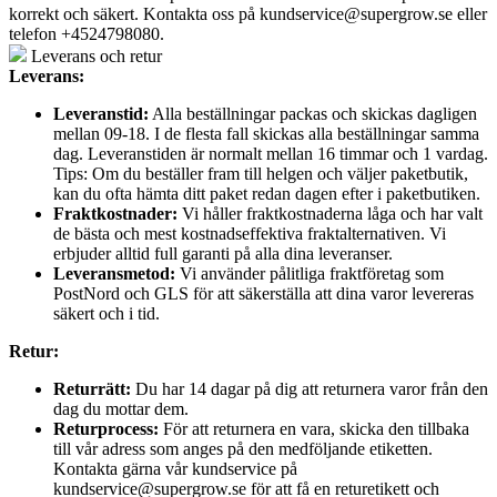
korrekt och säkert. Kontakta oss på
kundservice@supergrow.se
eller
telefon +4524798080.
Leverans och retur
Leverans:
Leveranstid:
Alla beställningar packas och skickas dagligen
mellan 09-18. I de flesta fall skickas alla beställningar samma
dag. Leveranstiden är normalt mellan 16 timmar och 1 vardag.
Tips: Om du beställer fram till helgen och väljer paketbutik,
kan du ofta hämta ditt paket redan dagen efter i paketbutiken.
Fraktkostnader:
Vi håller fraktkostnaderna låga och har valt
de bästa och mest kostnadseffektiva fraktalternativen. Vi
erbjuder alltid full garanti på alla dina leveranser.
Leveransmetod:
Vi använder pålitliga fraktföretag som
PostNord och GLS för att säkerställa att dina varor levereras
säkert och i tid.
Retur:
Returrätt:
Du har 14 dagar på dig att returnera varor från den
dag du mottar dem.
Returprocess:
För att returnera en vara, skicka den tillbaka
till vår adress som anges på den medföljande etiketten.
Kontakta gärna vår kundservice på
kundservice@supergrow.se för att få en returetikett och