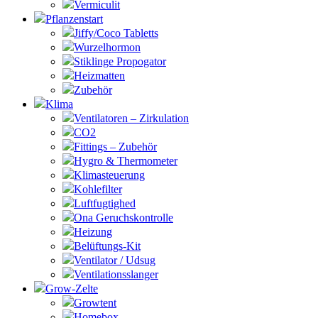
Vermiculit
Pflanzenstart
Jiffy/Coco Tabletts
Wurzelhormon
Stiklinge Propogator
Heizmatten
Zubehör
Klima
Ventilatoren – Zirkulation
CO2
Fittings – Zubehör
Hygro & Thermometer
Klimasteuerung
Kohlefilter
Luftfugtighed
Ona Geruchskontrolle
Heizung
Belüftungs-Kit
Ventilator / Udsug
Ventilationsslanger
Grow-Zelte
Growtent
Homebox