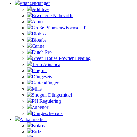
Pflanzendünger
Additive
Erweiterte Nährstoffe
Atami
Große Pflanzenwissenschaft
Biobizz
Biotabs
Canna
Dutch Pro
Green House Powder Feeding
Terra Aquatica
Plagron
Düngesets
Gartendünger
Mills
Shogun Düngemittel
PH Regulering
Zubehör
Düngeschemata
Anbaumedien
Kokos
Erde