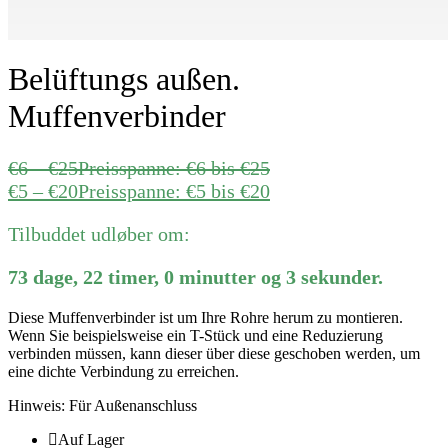
Belüftungs außen.
Muffenverbinder
€
6
–
€
25
Preisspanne: €6 bis €25
€
5
–
€
20
Preisspanne: €5 bis €20
Tilbuddet udløber om:
73
dage
,
22
timer
,
0
minutter
og
3
sekunder
.
Diese Muffenverbinder ist um Ihre Rohre herum zu montieren.
Wenn Sie beispielsweise ein T-Stück und eine Reduzierung
verbinden müssen, kann dieser über diese geschoben werden, um
eine dichte Verbindung zu erreichen.
Hinweis: Für Außenanschluss
Auf Lager