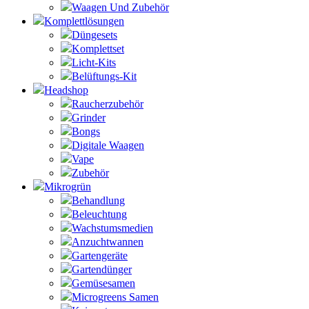
Waagen Und Zubehör
Komplettlösungen
Düngesets
Komplettset
Licht-Kits
Belüftungs-Kit
Headshop
Raucherzubehör
Grinder
Bongs
Digitale Waagen
Vape
Zubehör
Mikrogrün
Behandlung
Beleuchtung
Wachstumsmedien
Anzuchtwannen
Gartengeräte
Gartendünger
Gemüsesamen
Microgreens Samen