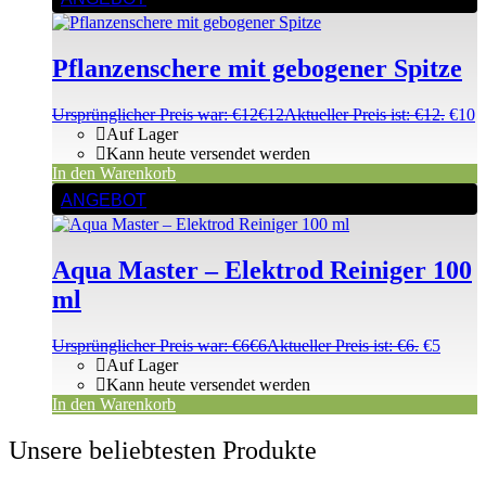
Pflanzenschere mit gebogener Spitze
Ursprünglicher Preis war: €12
€
12
Aktueller Preis ist: €12.
€
10
Auf Lager
Kann heute versendet werden
In den Warenkorb
ANGEBOT
Aqua Master – Elektrod Reiniger 100
ml
Ursprünglicher Preis war: €6
€
6
Aktueller Preis ist: €6.
€
5
Auf Lager
Kann heute versendet werden
In den Warenkorb
Unsere beliebtesten Produkte