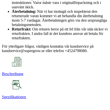
instruktioner. Varor måste vara i originalförpackning och i
oanvänt skick.
Återbetalning:
När vi har mottagit och inspekterat den
returnerade varan kommer vi att behandla din återbetalning
inom 5-7 vardagar. Återbetalningen görs via den ursprungliga
betalningsmetoden.
Returfrakt:
Om returen beror på ett fel från vår sida täcker vi
returfrakten. I andra fall är det kundens ansvar att betala för
returfrakten.
För ytterligare frågor, vänligen kontakta vår kundservice på
kundservice@supergrow.se eller telefon +4524798080.
Beschreibung
Spezifikationen