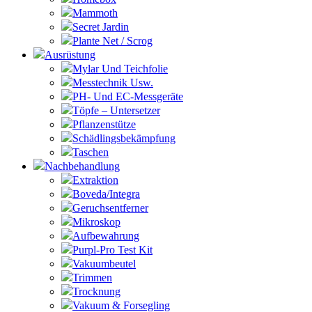
Mammoth
Secret Jardin
Plante Net / Scrog
Ausrüstung
Mylar Und Teichfolie
Messtechnik Usw.
PH- Und EC-Messgeräte
Töpfe – Untersetzer
Pflanzenstütze
Schädlingsbekämpfung
Taschen
Nachbehandlung
Extraktion
Boveda/Integra
Geruchsentferner
Mikroskop
Aufbewahrung
Purpl-Pro Test Kit
Vakuumbeutel
Trimmen
Trocknung
Vakuum & Forsegling