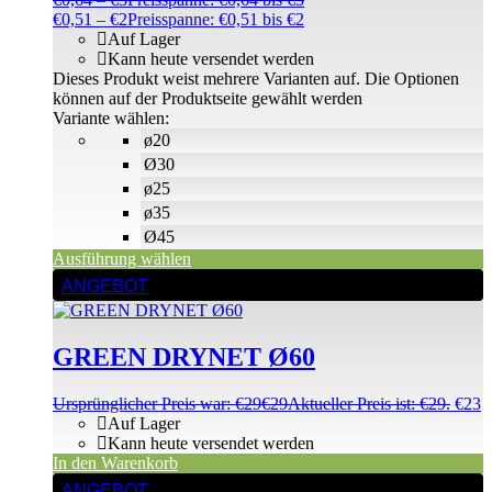
€
0,51
–
€
2
Preisspanne: €0,51 bis €2
Auf Lager
Kann heute versendet werden
Dieses Produkt weist mehrere Varianten auf. Die Optionen
können auf der Produktseite gewählt werden
Variante wählen:
ø20
Ø30
ø25
ø35
Ø45
Ausführung wählen
ANGEBOT
GREEN DRYNET Ø60
Ursprünglicher Preis war: €29
€
29
Aktueller Preis ist: €29.
€
23
Auf Lager
Kann heute versendet werden
In den Warenkorb
ANGEBOT