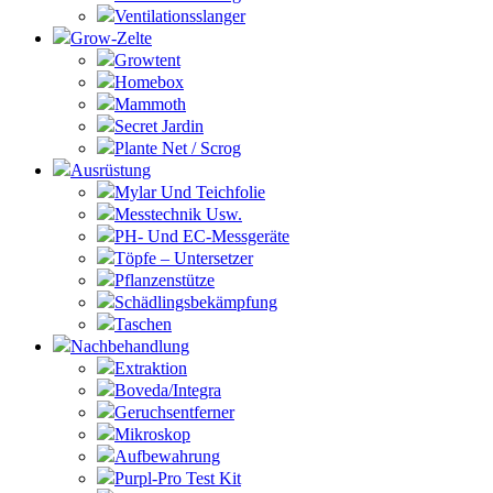
Ventilationsslanger
Grow-Zelte
Growtent
Homebox
Mammoth
Secret Jardin
Plante Net / Scrog
Ausrüstung
Mylar Und Teichfolie
Messtechnik Usw.
PH- Und EC-Messgeräte
Töpfe – Untersetzer
Pflanzenstütze
Schädlingsbekämpfung
Taschen
Nachbehandlung
Extraktion
Boveda/Integra
Geruchsentferner
Mikroskop
Aufbewahrung
Purpl-Pro Test Kit