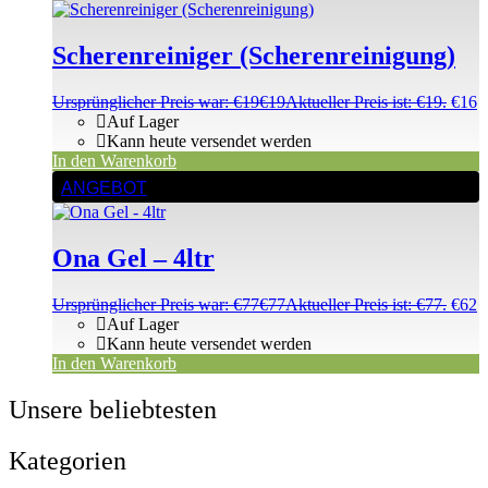
Scherenreiniger (Scherenreinigung)
Ursprünglicher Preis war: €19
€
19
Aktueller Preis ist: €19.
€
16
Auf Lager
Kann heute versendet werden
In den Warenkorb
ANGEBOT
Ona Gel – 4ltr
Ursprünglicher Preis war: €77
€
77
Aktueller Preis ist: €77.
€
62
Auf Lager
Kann heute versendet werden
In den Warenkorb
Unsere beliebtesten
Kategorien