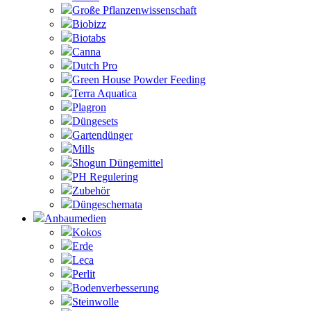
Große Pflanzenwissenschaft
Biobizz
Biotabs
Canna
Dutch Pro
Green House Powder Feeding
Terra Aquatica
Plagron
Düngesets
Gartendünger
Mills
Shogun Düngemittel
PH Regulering
Zubehör
Düngeschemata
Anbaumedien
Kokos
Erde
Leca
Perlit
Bodenverbesserung
Steinwolle