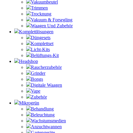
Vakuumbeutel
Trimmen
Trocknung
Vakuum & Forsegling
Waagen Und Zubehör
Komplettlösungen
Düngesets
Komplettset
Licht-Kits
Belüftungs-Kit
Headshop
Raucherzubehör
Grinder
Bongs
Digitale Waagen
Vape
Zubehör
Mikrogrün
Behandlung
Beleuchtung
Wachstumsmedien
Anzuchtwannen
Gartengeräte