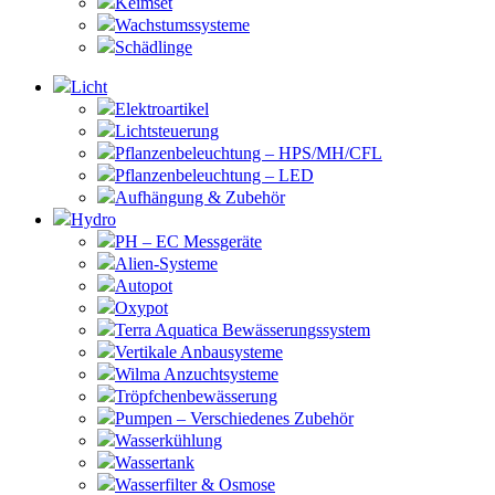
Keimset
Wachstumssysteme
Schädlinge
Licht
Elektroartikel
Lichtsteuerung
Pflanzenbeleuchtung – HPS/MH/CFL
Pflanzenbeleuchtung – LED
Aufhängung & Zubehör
Hydro
PH – EC Messgeräte
Alien-Systeme
Autopot
Oxypot
Terra Aquatica Bewässerungssystem
Vertikale Anbausysteme
Wilma Anzuchtsysteme
Tröpfchenbewässerung
Pumpen – Verschiedenes Zubehör
Wasserkühlung
Wassertank
Wasserfilter & Osmose