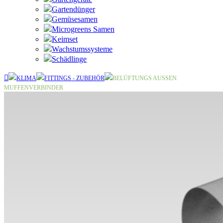
Gartendünger
Gemüsesamen
Microgreens Samen
Keimset
Wachstumssysteme
Schädlinge
KLIMA
FITTINGS - ZUBEHÖR
BELÜFTUNGS AUSSEN. M
UFFENVERBINDER