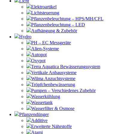
Licht
Elektroartikel
Lichtsteuerung
Pflanzenbeleuchtung – HPS/MH/CFL
Pflanzenbeleuchtung – LED
Aufhängung & Zubehör
Hydro
PH – EC Messgeräte
Alien-Systeme
Autopot
Oxypot
Terra Aquatica Bewässerungssystem
Vertikale Anbausysteme
Wilma Anzuchtsysteme
Tröpfchenbewässerung
Pumpen – Verschiedenes Zubehör
Wasserkühlung
Wassertank
Wasserfilter & Osmose
Pflanzendünger
Additive
Erweiterte Nährstoffe
Atami