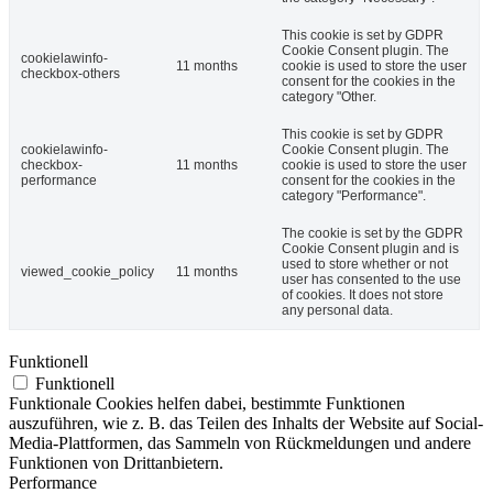
This cookie is set by GDPR
Cookie Consent plugin. The
cookielawinfo-
11 months
cookie is used to store the user
checkbox-others
consent for the cookies in the
category "Other.
This cookie is set by GDPR
cookielawinfo-
Cookie Consent plugin. The
checkbox-
11 months
cookie is used to store the user
performance
consent for the cookies in the
category "Performance".
The cookie is set by the GDPR
Cookie Consent plugin and is
used to store whether or not
viewed_cookie_policy
11 months
user has consented to the use
of cookies. It does not store
any personal data.
Funktionell
Funktionell
Funktionale Cookies helfen dabei, bestimmte Funktionen
auszuführen, wie z. B. das Teilen des Inhalts der Website auf Social-
Media-Plattformen, das Sammeln von Rückmeldungen und andere
Funktionen von Drittanbietern.
Performance