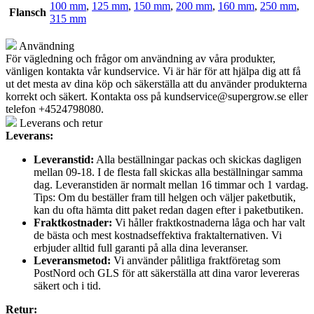
100 mm
,
125 mm
,
150 mm
,
200 mm
,
160 mm
,
250 mm
,
Flansch
315 mm
Användning
För vägledning och frågor om användning av våra produkter,
vänligen kontakta vår kundservice. Vi är här för att hjälpa dig att få
ut det mesta av dina köp och säkerställa att du använder produkterna
korrekt och säkert. Kontakta oss på
kundservice@supergrow.se
eller
telefon +4524798080.
Leverans och retur
Leverans:
Leveranstid:
Alla beställningar packas och skickas dagligen
mellan 09-18. I de flesta fall skickas alla beställningar samma
dag. Leveranstiden är normalt mellan 16 timmar och 1 vardag.
Tips: Om du beställer fram till helgen och väljer paketbutik,
kan du ofta hämta ditt paket redan dagen efter i paketbutiken.
Fraktkostnader:
Vi håller fraktkostnaderna låga och har valt
de bästa och mest kostnadseffektiva fraktalternativen. Vi
erbjuder alltid full garanti på alla dina leveranser.
Leveransmetod:
Vi använder pålitliga fraktföretag som
PostNord och GLS för att säkerställa att dina varor levereras
säkert och i tid.
Retur: