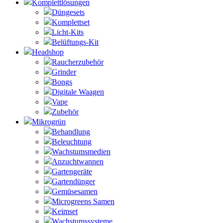
Komplettlösungen
Düngesets
Komplettset
Licht-Kits
Belüftungs-Kit
Headshop
Raucherzubehör
Grinder
Bongs
Digitale Waagen
Vape
Zubehör
Mikrogrün
Behandlung
Beleuchtung
Wachstumsmedien
Anzuchtwannen
Gartengeräte
Gartendünger
Gemüsesamen
Microgreens Samen
Keimset
Wachstumssysteme