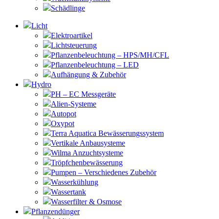
Schädlinge
Licht
Elektroartikel
Lichtsteuerung
Pflanzenbeleuchtung – HPS/MH/CFL
Pflanzenbeleuchtung – LED
Aufhängung & Zubehör
Hydro
PH – EC Messgeräte
Alien-Systeme
Autopot
Oxypot
Terra Aquatica Bewässerungssystem
Vertikale Anbausysteme
Wilma Anzuchtsysteme
Tröpfchenbewässerung
Pumpen – Verschiedenes Zubehör
Wasserkühlung
Wassertank
Wasserfilter & Osmose
Pflanzendünger