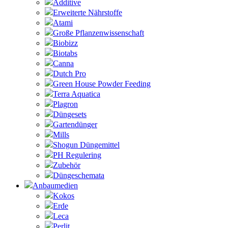
Additive
Erweiterte Nährstoffe
Atami
Große Pflanzenwissenschaft
Biobizz
Biotabs
Canna
Dutch Pro
Green House Powder Feeding
Terra Aquatica
Plagron
Düngesets
Gartendünger
Mills
Shogun Düngemittel
PH Regulering
Zubehör
Düngeschemata
Anbaumedien
Kokos
Erde
Leca
Perlit