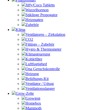
Pflanzenstart
Jiffy/Coco Tabletts
Wurzelhormon
Stiklinge Propogator
Heizmatten
Zubehör
Klima
Ventilatoren – Zirkulation
CO2
Fittings – Zubehör
Hygro & Thermometer
Klimasteuerung
Kohlefilter
Luftfugtighed
Ona Geruchskontrolle
Heizung
Belüftungs-Kit
Ventilator / Udsug
Ventilationsslanger
Grow-Zelte
Growtent
Homebox
Mammoth