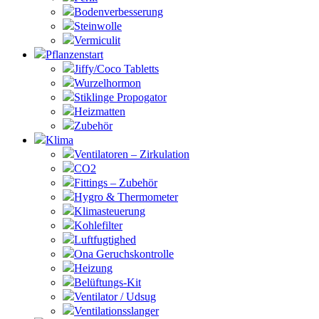
Bodenverbesserung
Steinwolle
Vermiculit
Pflanzenstart
Jiffy/Coco Tabletts
Wurzelhormon
Stiklinge Propogator
Heizmatten
Zubehör
Klima
Ventilatoren – Zirkulation
CO2
Fittings – Zubehör
Hygro & Thermometer
Klimasteuerung
Kohlefilter
Luftfugtighed
Ona Geruchskontrolle
Heizung
Belüftungs-Kit
Ventilator / Udsug
Ventilationsslanger