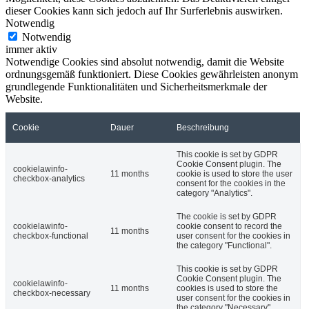
dieser Cookies kann sich jedoch auf Ihr Surferlebnis auswirken.
Notwendig
Notwendig
immer aktiv
Notwendige Cookies sind absolut notwendig, damit die Website
ordnungsgemäß funktioniert. Diese Cookies gewährleisten anonym
grundlegende Funktionalitäten und Sicherheitsmerkmale der
Website.
Cookie
Dauer
Beschreibung
This cookie is set by GDPR
Cookie Consent plugin. The
cookielawinfo-
11 months
cookie is used to store the user
checkbox-analytics
consent for the cookies in the
category "Analytics".
The cookie is set by GDPR
cookielawinfo-
cookie consent to record the
11 months
checkbox-functional
user consent for the cookies in
the category "Functional".
This cookie is set by GDPR
Cookie Consent plugin. The
cookielawinfo-
11 months
cookies is used to store the
checkbox-necessary
user consent for the cookies in
the category "Necessary".