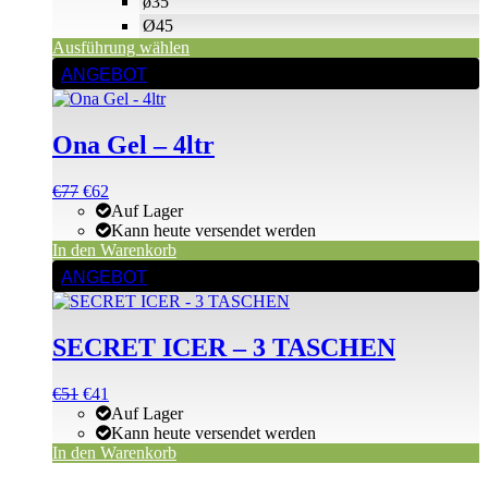
ø35
Ø45
Ausführung wählen
ANGEBOT
Ona Gel – 4ltr
Ursprünglicher
Aktueller
€
77
€
62
Preis
Preis
Auf Lager
war:
ist:
Kann heute versendet werden
€77
€77.
In den Warenkorb
ANGEBOT
SECRET ICER – 3 TASCHEN
Ursprünglicher
Aktueller
€
51
€
41
Preis
Preis
Auf Lager
war:
ist:
Kann heute versendet werden
€52
€51.
In den Warenkorb