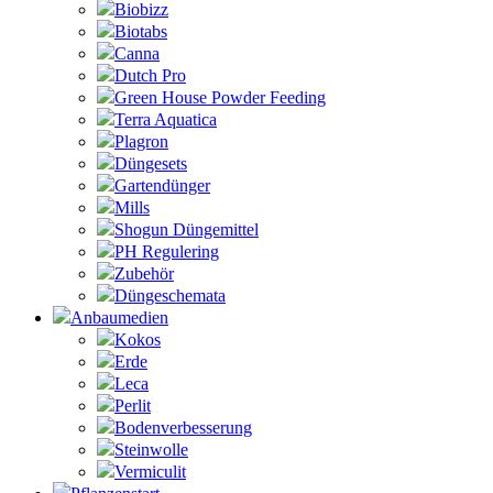
Biobizz
Biotabs
Canna
Dutch Pro
Green House Powder Feeding
Terra Aquatica
Plagron
Düngesets
Gartendünger
Mills
Shogun Düngemittel
PH Regulering
Zubehör
Düngeschemata
Anbaumedien
Kokos
Erde
Leca
Perlit
Bodenverbesserung
Steinwolle
Vermiculit