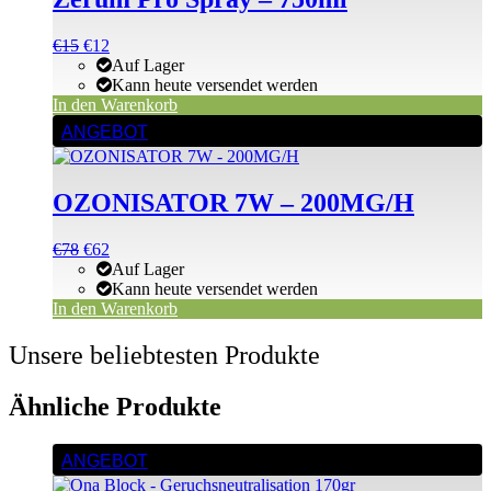
Ursprünglicher
Aktueller
€
15
€
12
Preis
Preis
Auf Lager
war:
ist:
Kann heute versendet werden
€15
€15.
In den Warenkorb
ANGEBOT
OZONISATOR 7W – 200MG/H
Ursprünglicher
Aktueller
€
78
€
62
Preis
Preis
Auf Lager
war:
ist:
Kann heute versendet werden
€78
€78.
In den Warenkorb
Unsere beliebtesten Produkte
Ähnliche Produkte
ANGEBOT