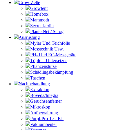
Grow-Zelte
Growtent
Homebox
Mammoth
Secret Jardin
Plante Net / Scrog
Ausrüstung
Mylar Und Teichfolie
Messtechnik Usw.
PH- Und EC-Messgeräte
Töpfe – Untersetzer
Pflanzenstütze
Schädlingsbekämpfung
Taschen
Nachbehandlung
Extraktion
Boveda/Integra
Geruchsentferner
Mikroskop
Aufbewahrung
Purpl-Pro Test Kit
Vakuumbeutel