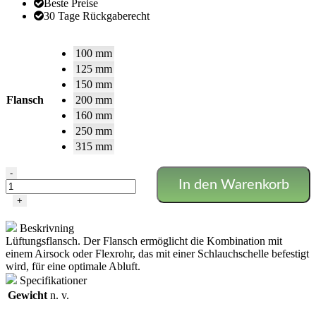
Beste Preise
30 Tage Rückgaberecht
100 mm
125 mm
150 mm
Flansch
200 mm
160 mm
250 mm
315 mm
Lüftungsflansch
-
In den Warenkorb
Menge
+
Beskrivning
Lüftungsflansch. Der Flansch ermöglicht die Kombination mit
einem Airsock oder Flexrohr, das mit einer Schlauchschelle befestigt
wird, für eine optimale Abluft.
Specifikationer
Gewicht
n. v.