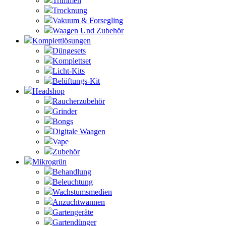
Trimmen
Trocknung
Vakuum & Forsegling
Waagen Und Zubehör
Komplettlösungen
Düngesets
Komplettset
Licht-Kits
Belüftungs-Kit
Headshop
Raucherzubehör
Grinder
Bongs
Digitale Waagen
Vape
Zubehör
Mikrogrün
Behandlung
Beleuchtung
Wachstumsmedien
Anzuchtwannen
Gartengeräte
Gartendünger