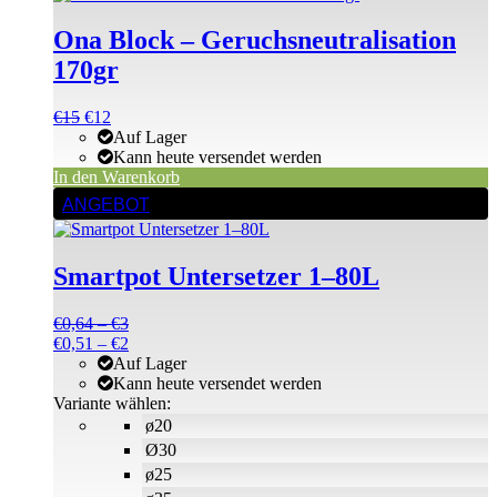
Ona Block – Geruchsneutralisation
170gr
Ursprünglicher
Aktueller
€
15
€
12
Preis
Preis
Auf Lager
war:
ist:
Kann heute versendet werden
€15
€15.
In den Warenkorb
Dieses
ANGEBOT
Produkt
weist
mehrere
Smartpot Untersetzer 1–80L
Varianten
auf.
Die
Preisspanne:
€
0,64
–
€
3
Optionen
€0,64
Preisspanne:
€
0,51
–
€
2
können
bis
€0,51
Auf Lager
auf
€3
bis
Kann heute versendet werden
der
€2
Variante wählen:
Produktseite
ø20
gewählt
Ø30
werden
ø25