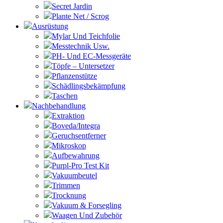
Secret Jardin
Plante Net / Scrog
Ausrüstung
Mylar Und Teichfolie
Messtechnik Usw.
PH- Und EC-Messgeräte
Töpfe – Untersetzer
Pflanzenstütze
Schädlingsbekämpfung
Taschen
Nachbehandlung
Extraktion
Boveda/Integra
Geruchsentferner
Mikroskop
Aufbewahrung
Purpl-Pro Test Kit
Vakuumbeutel
Trimmen
Trocknung
Vakuum & Forsegling
Waagen Und Zubehör