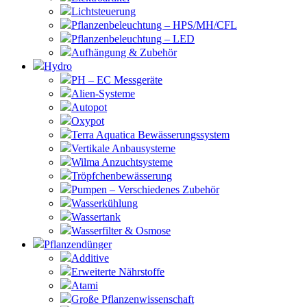
Lichtsteuerung
Pflanzenbeleuchtung – HPS/MH/CFL
Pflanzenbeleuchtung – LED
Aufhängung & Zubehör
Hydro
PH – EC Messgeräte
Alien-Systeme
Autopot
Oxypot
Terra Aquatica Bewässerungssystem
Vertikale Anbausysteme
Wilma Anzuchtsysteme
Tröpfchenbewässerung
Pumpen – Verschiedenes Zubehör
Wasserkühlung
Wassertank
Wasserfilter & Osmose
Pflanzendünger
Additive
Erweiterte Nährstoffe
Atami
Große Pflanzenwissenschaft