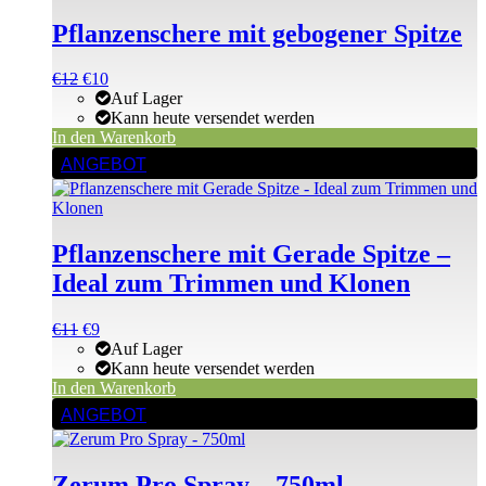
Pflanzenschere mit gebogener Spitze
Ursprünglicher
Aktueller
€
12
€
10
Preis
Preis
Auf Lager
war:
ist:
Kann heute versendet werden
€12
€12.
In den Warenkorb
ANGEBOT
Pflanzenschere mit Gerade Spitze –
Ideal zum Trimmen und Klonen
Ursprünglicher
Aktueller
€
11
€
9
Preis
Preis
Auf Lager
war:
ist:
Kann heute versendet werden
€11
€11.
In den Warenkorb
ANGEBOT
Zerum Pro Spray – 750ml