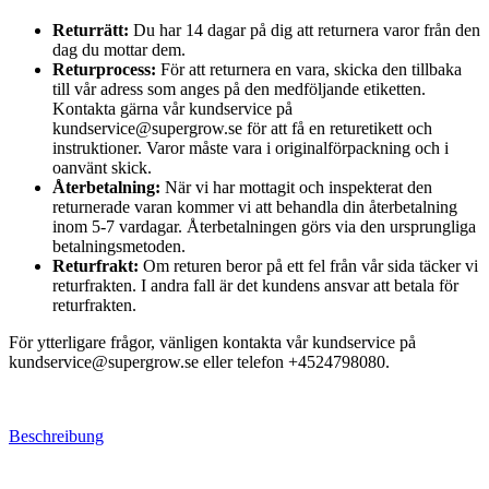
Returrätt:
Du har 14 dagar på dig att returnera varor från den
dag du mottar dem.
Returprocess:
För att returnera en vara, skicka den tillbaka
till vår adress som anges på den medföljande etiketten.
Kontakta gärna vår kundservice på
kundservice@supergrow.se för att få en returetikett och
instruktioner. Varor måste vara i originalförpackning och i
oanvänt skick.
Återbetalning:
När vi har mottagit och inspekterat den
returnerade varan kommer vi att behandla din återbetalning
inom 5-7 vardagar. Återbetalningen görs via den ursprungliga
betalningsmetoden.
Returfrakt:
Om returen beror på ett fel från vår sida täcker vi
returfrakten. I andra fall är det kundens ansvar att betala för
returfrakten.
För ytterligare frågor, vänligen kontakta vår kundservice på
kundservice@supergrow.se eller telefon +4524798080.
Beschreibung