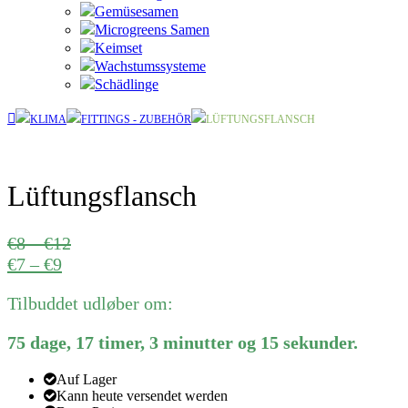
Gemüsesamen
Microgreens Samen
Keimset
Wachstumssysteme
Schädlinge
KLIMA
FITTINGS - ZUBEHÖR
LÜFTUNGSFLANSCH
Lüftungsflansch
Preisspanne:
€
8
–
€
12
Preisspanne:
€8
€
7
–
€
9
€7
bis
Tilbuddet udløber om:
bis
€12
€9
75
dage
,
17
timer
,
3
minutter
og
15
sekunder
.
Auf Lager
Kann heute versendet werden