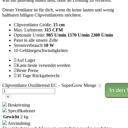
was ihn jahrelang halten lässt, ohne an Leistung zu verlieren.
Dieser Ventilator ist für dich, wenn du keine lauten und wenig
haltbaren billigen Clipventilatoren möchtest.
Clipventilator Größe:
15 cm
Max. Luftstrom:
315 CFM
Optionale U/min:
985 U/min 1570 U/min 2300 U/min
Passt in alle unsere Zelte
Stromverbrauch
10 W
10 Gebläsegeschwindigkeiten
Auf Lager
Kann heute versendet werden
Beste Preise
30 Tage Rückgaberecht
Clipventilator Oszillierend EC – SuperGrow Menge
-
In den
+
Beskrivning
Specifikationer
Gewicht
2 kg
Användning