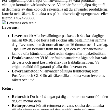
För vägledning och frågor om användning av våra produkter,
vänligen kontakta vår kundservice. Vi är här för att hjälpa dig att få
ut det mesta av dina köp och säkerställa att du använder produkterna
korrekt och säkert. Kontakta oss på
kundservice@supergrow.se
eller
telefon +4524798080.
Leverans och retur
Leverans:
Leveranstid:
Alla beställningar packas och skickas dagligen
mellan 09-18. I de flesta fall skickas alla beställningar samma
dag. Leveranstiden är normalt mellan 16 timmar och 1 vardag.
Tips: Om du beställer fram till helgen och väljer paketbutik,
kan du ofta hämta ditt paket redan dagen efter i paketbutiken.
Fraktkostnader:
Vi håller fraktkostnaderna låga och har valt
de bästa och mest kostnadseffektiva fraktalternativen. Vi
erbjuder alltid full garanti på alla dina leveranser.
Leveransmetod:
Vi använder pålitliga fraktföretag som
PostNord och GLS för att säkerställa att dina varor levereras
säkert och i tid.
Retur:
Returrätt:
Du har 14 dagar på dig att returnera varor från den
dag du mottar dem.
Returprocess:
För att returnera en vara, skicka den tillbaka
till vår adress som anges på den medföljande etiketten.