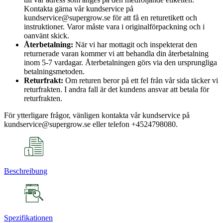
Kontakta gärna vår kundservice på
kundservice@supergrow.se för att få en returetikett och
instruktioner. Varor måste vara i originalförpackning och i
oanvänt skick.
Återbetalning:
När vi har mottagit och inspekterat den
returnerade varan kommer vi att behandla din återbetalning
inom 5-7 vardagar. Återbetalningen görs via den ursprungliga
betalningsmetoden.
Returfrakt:
Om returen beror på ett fel från vår sida täcker vi
returfrakten. I andra fall är det kundens ansvar att betala för
returfrakten.
För ytterligare frågor, vänligen kontakta vår kundservice på
kundservice@supergrow.se eller telefon +4524798080.
Beschreibung
Spezifikationen