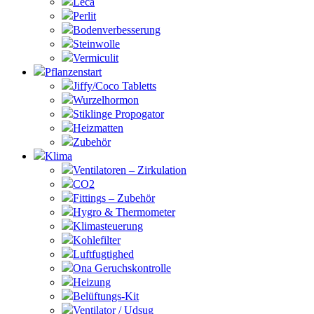
Leca
Perlit
Bodenverbesserung
Steinwolle
Vermiculit
Pflanzenstart
Jiffy/Coco Tabletts
Wurzelhormon
Stiklinge Propogator
Heizmatten
Zubehör
Klima
Ventilatoren – Zirkulation
CO2
Fittings – Zubehör
Hygro & Thermometer
Klimasteuerung
Kohlefilter
Luftfugtighed
Ona Geruchskontrolle
Heizung
Belüftungs-Kit
Ventilator / Udsug