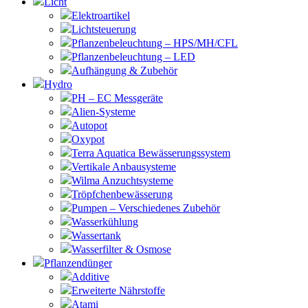
Licht
Elektroartikel
Lichtsteuerung
Pflanzenbeleuchtung – HPS/MH/CFL
Pflanzenbeleuchtung – LED
Aufhängung & Zubehör
Hydro
PH – EC Messgeräte
Alien-Systeme
Autopot
Oxypot
Terra Aquatica Bewässerungssystem
Vertikale Anbausysteme
Wilma Anzuchtsysteme
Tröpfchenbewässerung
Pumpen – Verschiedenes Zubehör
Wasserkühlung
Wassertank
Wasserfilter & Osmose
Pflanzendünger
Additive
Erweiterte Nährstoffe
Atami