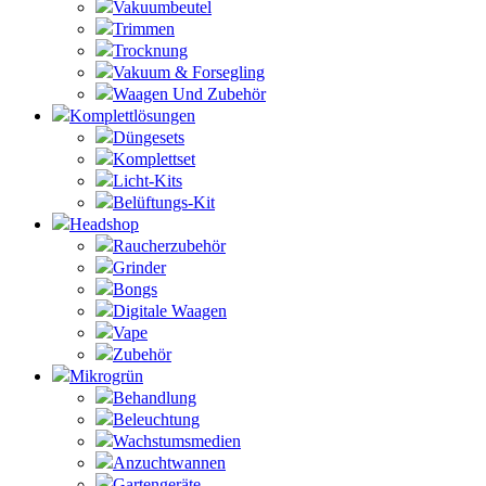
Vakuumbeutel
Trimmen
Trocknung
Vakuum & Forsegling
Waagen Und Zubehör
Komplettlösungen
Düngesets
Komplettset
Licht-Kits
Belüftungs-Kit
Headshop
Raucherzubehör
Grinder
Bongs
Digitale Waagen
Vape
Zubehör
Mikrogrün
Behandlung
Beleuchtung
Wachstumsmedien
Anzuchtwannen
Gartengeräte