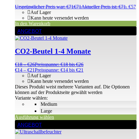
Ursprünglicher Preis war: €71
€
71
Aktueller Preis ist: €71.
€
57
Auf Lager
Kann heute versendet werden
In den Warenkorb
ANGEBOT
CO2-Beutel 1-4 Monate
€
18
–
€
26
Preisspanne: €18 bis €26
€
14
–
€
21
Preisspanne: €14 bis €21
Auf Lager
Kann heute versendet werden
Dieses Produkt weist mehrere Varianten auf. Die Optionen
können auf der Produktseite gewählt werden
Variante wählen:
Medium
Large
Ausführung wählen
ANGEBOT