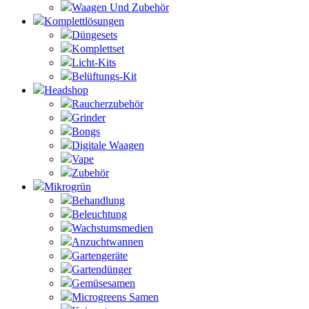
Waagen Und Zubehör
Komplettlösungen
Düngesets
Komplettset
Licht-Kits
Belüftungs-Kit
Headshop
Raucherzubehör
Grinder
Bongs
Digitale Waagen
Vape
Zubehör
Mikrogrün
Behandlung
Beleuchtung
Wachstumsmedien
Anzuchtwannen
Gartengeräte
Gartendünger
Gemüsesamen
Microgreens Samen