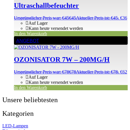
Ultraschallbefeuchter
Ursprünglicher Preis war: €45
€
45
Aktueller Preis ist: €45.
€
36
Auf Lager
Kann heute versendet werden
In den Warenkorb
ANGEBOT
OZONISATOR 7W – 200MG/H
Ursprünglicher Preis war: €78
€
78
Aktueller Preis ist: €78.
€
62
Auf Lager
Kann heute versendet werden
In den Warenkorb
Unsere beliebtesten
Kategorien
LED-Lampen