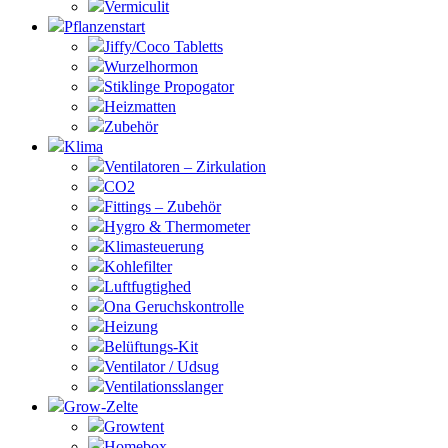
Vermiculit
Pflanzenstart
Jiffy/Coco Tabletts
Wurzelhormon
Stiklinge Propogator
Heizmatten
Zubehör
Klima
Ventilatoren – Zirkulation
CO2
Fittings – Zubehör
Hygro & Thermometer
Klimasteuerung
Kohlefilter
Luftfugtighed
Ona Geruchskontrolle
Heizung
Belüftungs-Kit
Ventilator / Udsug
Ventilationsslanger
Grow-Zelte
Growtent
Homebox