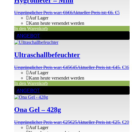
Hygrometer – Mini
Ursprünglicher Preis war: €6
€
6
Aktueller Preis ist: €6.
€
5
Auf Lager
Kann heute versendet werden
In den Warenkorb
ANGEBOT
Ultraschallbefeuchter
Ursprünglicher Preis war: €45
€
45
Aktueller Preis ist: €45.
€
36
Auf Lager
Kann heute versendet werden
In den Warenkorb
ANGEBOT
Ona Gel – 428g
Ursprünglicher Preis war: €25
€
25
Aktueller Preis ist: €25.
€
20
Auf Lager