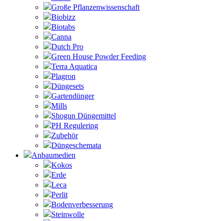
Große Pflanzenwissenschaft
Biobizz
Biotabs
Canna
Dutch Pro
Green House Powder Feeding
Terra Aquatica
Plagron
Düngesets
Gartendünger
Mills
Shogun Düngemittel
PH Regulering
Zubehör
Düngeschemata
Anbaumedien
Kokos
Erde
Leca
Perlit
Bodenverbesserung
Steinwolle