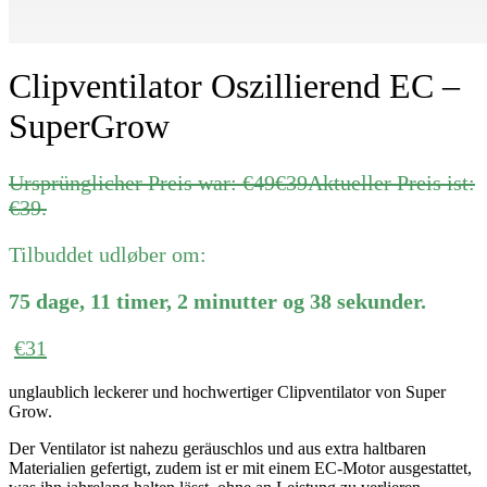
Clipventilator Oszillierend EC –
SuperGrow
Ursprünglicher Preis war: €49
€
39
Aktueller Preis ist:
€39.
Tilbuddet udløber om:
75
dage
,
11
timer
,
2
minutter
og
38
sekunder
.
€
31
unglaublich leckerer und hochwertiger Clipventilator von Super
Grow.
Der Ventilator ist nahezu geräuschlos und aus extra haltbaren
Materialien gefertigt, zudem ist er mit einem EC-Motor ausgestattet,