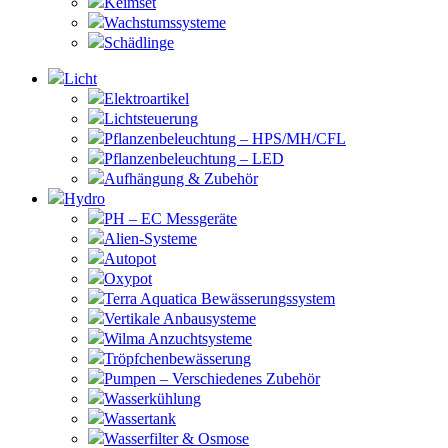
Keimset
Wachstumssysteme
Schädlinge
Licht
Elektroartikel
Lichtsteuerung
Pflanzenbeleuchtung – HPS/MH/CFL
Pflanzenbeleuchtung – LED
Aufhängung & Zubehör
Hydro
PH – EC Messgeräte
Alien-Systeme
Autopot
Oxypot
Terra Aquatica Bewässerungssystem
Vertikale Anbausysteme
Wilma Anzuchtsysteme
Tröpfchenbewässerung
Pumpen – Verschiedenes Zubehör
Wasserkühlung
Wassertank
Wasserfilter & Osmose