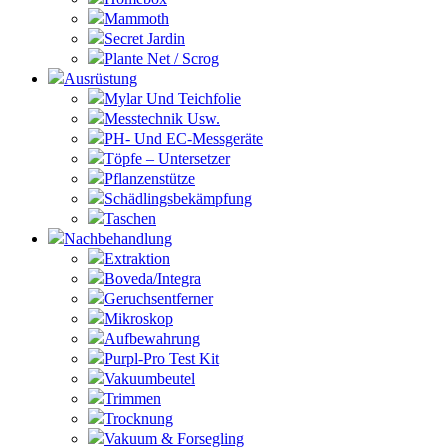
Mammoth
Secret Jardin
Plante Net / Scrog
Ausrüstung
Mylar Und Teichfolie
Messtechnik Usw.
PH- Und EC-Messgeräte
Töpfe – Untersetzer
Pflanzenstütze
Schädlingsbekämpfung
Taschen
Nachbehandlung
Extraktion
Boveda/Integra
Geruchsentferner
Mikroskop
Aufbewahrung
Purpl-Pro Test Kit
Vakuumbeutel
Trimmen
Trocknung
Vakuum & Forsegling