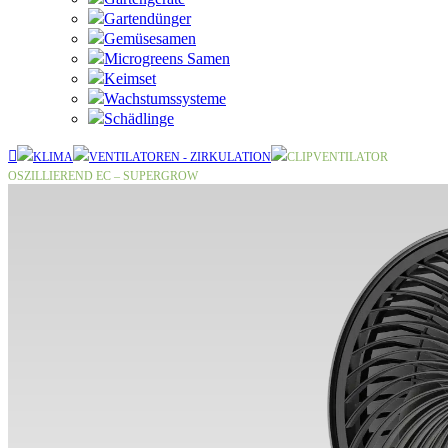
Gartendünger
Gemüsesamen
Microgreens Samen
Keimset
Wachstumssysteme
Schädlinge
KLIMA
VENTILATOREN - ZIRKULATION
CLIPVENTILATOR
OSZILLIEREND EC – SUPERGROW