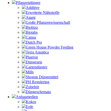
Pflanzendünger
Additive
Erweiterte Nährstoffe
Atami
Große Pflanzenwissenschaft
Biobizz
Biotabs
Canna
Dutch Pro
Green House Powder Feeding
Terra Aquatica
Plagron
Düngesets
Gartendünger
Mills
Shogun Düngemittel
PH Regulering
Zubehör
Düngeschemata
Anbaumedien
Kokos
Erde