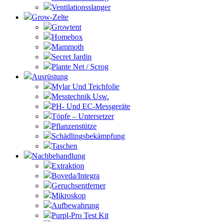
Ventilationsslanger
Grow-Zelte
Growtent
Homebox
Mammoth
Secret Jardin
Plante Net / Scrog
Ausrüstung
Mylar Und Teichfolie
Messtechnik Usw.
PH- Und EC-Messgeräte
Töpfe – Untersetzer
Pflanzenstütze
Schädlingsbekämpfung
Taschen
Nachbehandlung
Extraktion
Boveda/Integra
Geruchsentferner
Mikroskop
Aufbewahrung
Purpl-Pro Test Kit