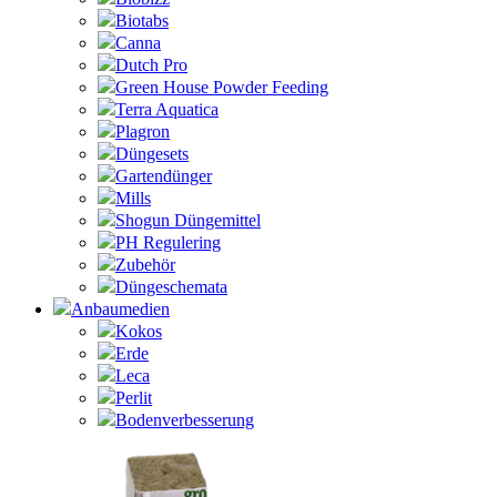
Biotabs
Canna
Dutch Pro
Green House Powder Feeding
Terra Aquatica
Plagron
Düngesets
Gartendünger
Mills
Shogun Düngemittel
PH Regulering
Zubehör
Düngeschemata
Anbaumedien
Kokos
Erde
Leca
Perlit
Bodenverbesserung