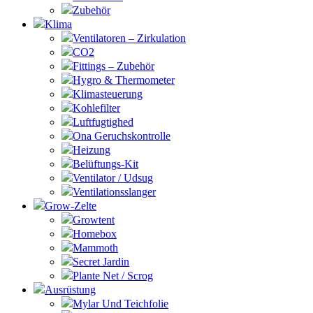
Zubehör
Klima
Ventilatoren – Zirkulation
CO2
Fittings – Zubehör
Hygro & Thermometer
Klimasteuerung
Kohlefilter
Luftfugtighed
Ona Geruchskontrolle
Heizung
Belüftungs-Kit
Ventilator / Udsug
Ventilationsslanger
Grow-Zelte
Growtent
Homebox
Mammoth
Secret Jardin
Plante Net / Scrog
Ausrüstung
Mylar Und Teichfolie