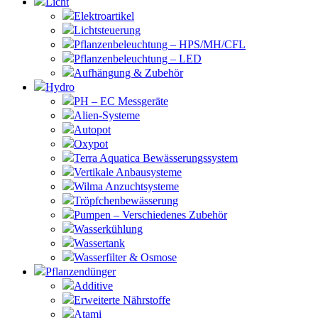
Licht
Elektroartikel
Lichtsteuerung
Pflanzenbeleuchtung – HPS/MH/CFL
Pflanzenbeleuchtung – LED
Aufhängung & Zubehör
Hydro
PH – EC Messgeräte
Alien-Systeme
Autopot
Oxypot
Terra Aquatica Bewässerungssystem
Vertikale Anbausysteme
Wilma Anzuchtsysteme
Tröpfchenbewässerung
Pumpen – Verschiedenes Zubehör
Wasserkühlung
Wassertank
Wasserfilter & Osmose
Pflanzendünger
Additive
Erweiterte Nährstoffe
Atami