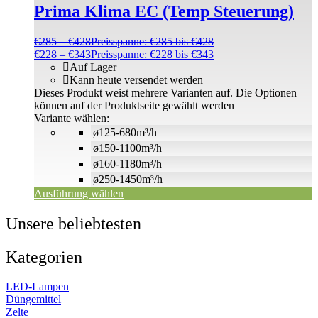
Prima Klima EC (Temp Steuerung)
€
285
–
€
428
Preisspanne: €285 bis €428
€
228
–
€
343
Preisspanne: €228 bis €343
Auf Lager
Kann heute versendet werden
Dieses Produkt weist mehrere Varianten auf. Die Optionen
können auf der Produktseite gewählt werden
Variante wählen:
ø125-680m³/h
ø150-1100m³/h
ø160-1180m³/h
ø250-1450m³/h
Ausführung wählen
Unsere beliebtesten
Kategorien
LED-Lampen
Düngemittel
Zelte