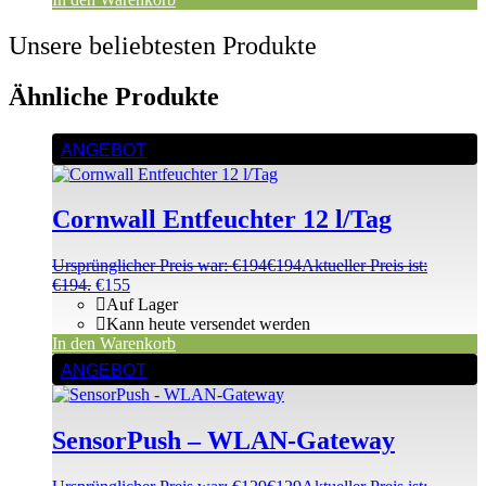
Unsere beliebtesten Produkte
Ähnliche Produkte
ANGEBOT
Cornwall Entfeuchter 12 l/Tag
Ursprünglicher Preis war: €194
€
194
Aktueller Preis ist:
€194.
€
155
Auf Lager
Kann heute versendet werden
In den Warenkorb
ANGEBOT
SensorPush – WLAN-Gateway