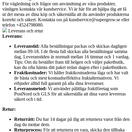
För vägledning och frågor om användning av våra produkter,
vänligen kontakta vår kundservice. Vi är här för att hjälpa dig att få
ut det mesta av dina köp och säkerställa att du använder produkterna
korrekt och säkert. Kontakta oss på
kundservice@supergrow.se
eller
telefon +4524798080.
Leverans och retur
Leverans:
Leveranstid:
Alla beställningar packas och skickas dagligen
mellan 09-18. I de flesta fall skickas alla beställningar samma
dag. Leveranstiden är normalt mellan 16 timmar och 1 vardag.
Tips: Om du beställer fram till helgen och väljer paketbutik,
kan du ofta hämta ditt paket redan dagen efter i paketbutiken.
Fraktkostnader:
Vi håller fraktkostnaderna låga och har valt
de bästa och mest kostnadseffektiva fraktalternativen. Vi
erbjuder alltid full garanti på alla dina leveranser.
Leveransmetod:
Vi använder pålitliga fraktföretag som
PostNord och GLS för att säkerställa att dina varor levereras
säkert och i tid.
Retur:
Returrätt:
Du har 14 dagar på dig att returnera varor från den
dag du mottar dem.
Returprocess:
För att returnera en vara, skicka den tillbaka