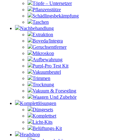
Töpfe – Untersetzer
Pflanzenstütze
Schädlingsbekämpfung
Taschen
Nachbehandlung
Extraktion
Boveda/Integra
Geruchsentferner
Mikroskop
Aufbewahrung
Purpl-Pro Test Kit
Vakuumbeutel
Trimmen
Trocknung
Vakuum & Forsegling
Waagen Und Zubehör
Komplettlösungen
Düngesets
Komplettset
Licht-Kits
Belüftungs-Kit
Headshop