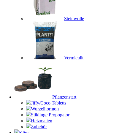
Steinwolle
Vermiculit
Pflanzenstart
Jiffy/Coco Tabletts
Wurzelhormon
Stiklinge Propogator
Heizmatten
Zubehör
Klima