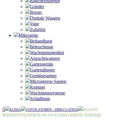
Raucherzubehör
Grinder
Bongs
Digitale Waagen
Vape
Zubehör
Mikrogrün
Behandlung
Beleuchtung
Wachstumsmedien
Anzuchtwannen
Gartengeräte
Gartendünger
Gemüsesamen
Microgreens Samen
Keimset
Wachstumssysteme
Schädlinge
KLIMA
VENTILATOREN - ZIRKULATION
RALIGHT
BODENVENTILATOR 50 CM 110 W, OSZILLIEREND, SCHWARZ