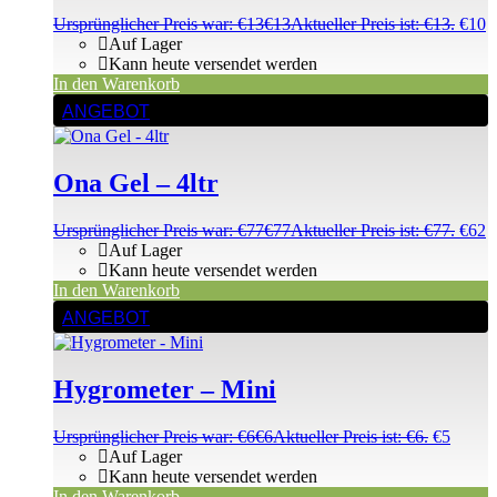
Ursprünglicher Preis war: €13
€
13
Aktueller Preis ist: €13.
€
10
Auf Lager
Kann heute versendet werden
In den Warenkorb
ANGEBOT
Ona Gel – 4ltr
Ursprünglicher Preis war: €77
€
77
Aktueller Preis ist: €77.
€
62
Auf Lager
Kann heute versendet werden
In den Warenkorb
ANGEBOT
Hygrometer – Mini
Ursprünglicher Preis war: €6
€
6
Aktueller Preis ist: €6.
€
5
Auf Lager
Kann heute versendet werden
In den Warenkorb