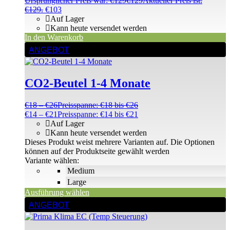
Ursprünglicher Preis war: €129
€
129
Aktueller Preis ist:
€129.
€
103
Auf Lager
Kann heute versendet werden
In den Warenkorb
ANGEBOT
CO2-Beutel 1-4 Monate
€
18
–
€
26
Preisspanne: €18 bis €26
€
14
–
€
21
Preisspanne: €14 bis €21
Auf Lager
Kann heute versendet werden
Dieses Produkt weist mehrere Varianten auf. Die Optionen
können auf der Produktseite gewählt werden
Variante wählen:
Medium
Large
Ausführung wählen
ANGEBOT