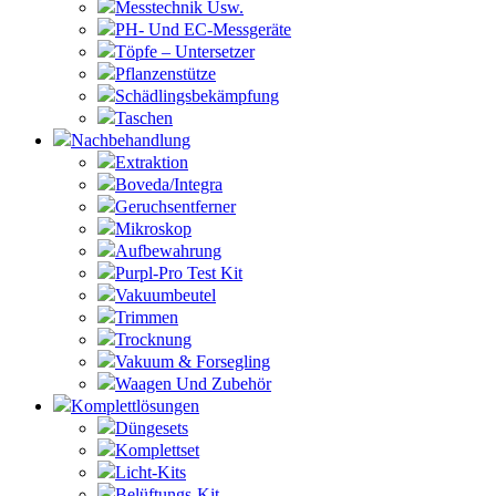
Messtechnik Usw.
PH- Und EC-Messgeräte
Töpfe – Untersetzer
Pflanzenstütze
Schädlingsbekämpfung
Taschen
Nachbehandlung
Extraktion
Boveda/Integra
Geruchsentferner
Mikroskop
Aufbewahrung
Purpl-Pro Test Kit
Vakuumbeutel
Trimmen
Trocknung
Vakuum & Forsegling
Waagen Und Zubehör
Komplettlösungen
Düngesets
Komplettset
Licht-Kits
Belüftungs-Kit