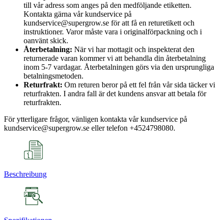
till vår adress som anges på den medföljande etiketten.
Kontakta gärna vår kundservice på
kundservice@supergrow.se för att få en returetikett och
instruktioner. Varor måste vara i originalförpackning och i
oanvänt skick.
Återbetalning:
När vi har mottagit och inspekterat den
returnerade varan kommer vi att behandla din återbetalning
inom 5-7 vardagar. Återbetalningen görs via den ursprungliga
betalningsmetoden.
Returfrakt:
Om returen beror på ett fel från vår sida täcker vi
returfrakten. I andra fall är det kundens ansvar att betala för
returfrakten.
För ytterligare frågor, vänligen kontakta vår kundservice på
kundservice@supergrow.se eller telefon +4524798080.
Beschreibung