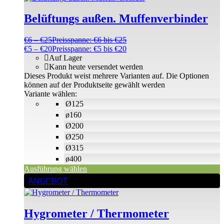
Belüftungs außen. Muffenverbinder
€
6
–
€
25
Preisspanne: €6 bis €25
€
5
–
€
20
Preisspanne: €5 bis €20
Auf Lager
Kann heute versendet werden
Dieses Produkt weist mehrere Varianten auf. Die Optionen
können auf der Produktseite gewählt werden
Variante wählen:
Ø125
ø160
Ø200
Ø250
Ø315
ø400
Ausführung wählen
ANGEBOT
Hygrometer / Thermometer