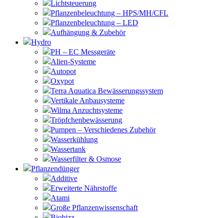
Lichtsteuerung
Pflanzenbeleuchtung – HPS/MH/CFL
Pflanzenbeleuchtung – LED
Aufhängung & Zubehör
Hydro
PH – EC Messgeräte
Alien-Systeme
Autopot
Oxypot
Terra Aquatica Bewässerungssystem
Vertikale Anbausysteme
Wilma Anzuchtsysteme
Tröpfchenbewässerung
Pumpen – Verschiedenes Zubehör
Wasserkühlung
Wassertank
Wasserfilter & Osmose
Pflanzendünger
Additive
Erweiterte Nährstoffe
Atami
Große Pflanzenwissenschaft
Biobizz