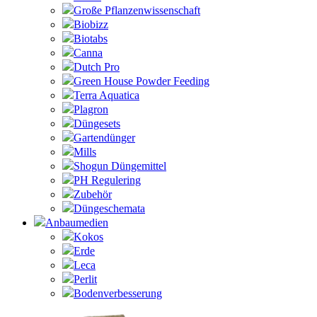
Große Pflanzenwissenschaft
Biobizz
Biotabs
Canna
Dutch Pro
Green House Powder Feeding
Terra Aquatica
Plagron
Düngesets
Gartendünger
Mills
Shogun Düngemittel
PH Regulering
Zubehör
Düngeschemata
Anbaumedien
Kokos
Erde
Leca
Perlit
Bodenverbesserung