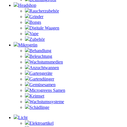
Headshop
Raucherzubehör
Grinder
Bongs
Digitale Waagen
Vape
Zubehör
Mikrogrün
Behandlung
Beleuchtung
Wachstumsmedien
Anzuchtwannen
Gartengeräte
Gartendünger
Gemüsesamen
Microgreens Samen
Keimset
Wachstumssysteme
Schädlinge
Licht
Elektroartikel