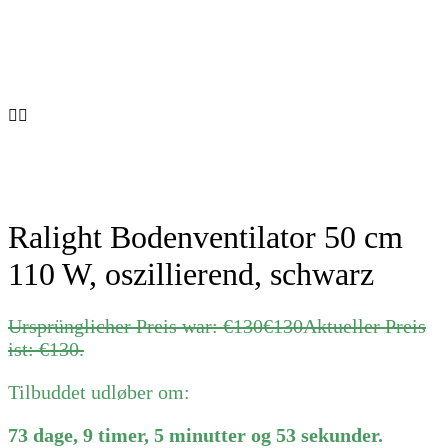
Ralight Bodenventilator 50 cm
110 W, oszillierend, schwarz
Ursprünglicher Preis war: €130
€
130
Aktueller Preis
ist: €130.
Tilbuddet udløber om:
73
dage
,
9
timer
,
5
minutter
og
53
sekunder
.