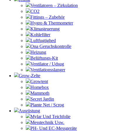
Ventilatoren – Zirkulation
CO2
Fittings – Zubehör
Hygro & Thermometer
Klimasteuerung
Kohlefilter
Luftfugtighed
Ona Geruchskontrolle
Heizung
Belüftungs-Kit
Ventilator / Udsug
Ventilationsslanger
Grow-Zelte
Growtent
Homebox
Mammoth
Secret Jardin
Plante Net / Scrog
Ausrüstung
Mylar Und Teichfolie
Messtechnik Usw.
PH- Und EC-Messgeräte