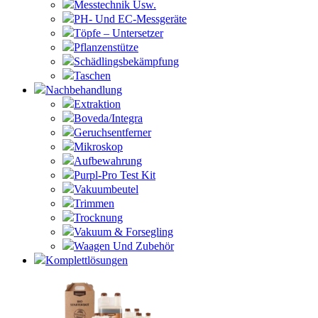
Messtechnik Usw.
PH- Und EC-Messgeräte
Töpfe – Untersetzer
Pflanzenstütze
Schädlingsbekämpfung
Taschen
Nachbehandlung
Extraktion
Boveda/Integra
Geruchsentferner
Mikroskop
Aufbewahrung
Purpl-Pro Test Kit
Vakuumbeutel
Trimmen
Trocknung
Vakuum & Forsegling
Waagen Und Zubehör
Komplettlösungen