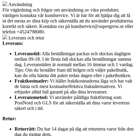
Användning
För vägledning och frågor om användning av våra produkter,
vänligen kontakta vår kundservice. Vi är här för att hjälpa dig att få
ut det mesta av dina köp och säkerställa att du använder produkterna
korrekt och säkert. Kontakta oss på
kundservice@supergrow.se
eller
telefon +4524798080.
Leverans och retur
Leverans:
Leveranstid:
Alla beställningar packas och skickas dagligen
mellan 09-18. I de flesta fall skickas alla beställningar samma
dag. Leveranstiden är normalt mellan 16 timmar och 1 vardag.
Tips: Om du beställer fram till helgen och väljer paketbutik,
kan du ofta hämta ditt paket redan dagen efter i paketbutiken.
Fraktkostnader:
Vi håller fraktkostnaderna låga och har valt
de bästa och mest kostnadseffektiva fraktalternativen. Vi
erbjuder alltid full garanti på alla dina leveranser.
Leveransmetod:
Vi använder pålitliga fraktföretag som
PostNord och GLS för att säkerställa att dina varor levereras
säkert och i tid.
Retur:
Returrätt:
Du har 14 dagar på dig att returnera varor från den
dag du mottar dem.