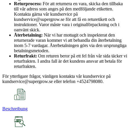
Returprocess:
För att returnera en vara, skicka den tillbaka
till vår adress som anges på den medföljande etiketten.
Kontakta gärna vår kundservice på
kundservice@supergrow.se för att få en returetikett och
instruktioner. Varor måste vara i originalförpackning och i
oanvänt skick.
Återbetalning:
När vi har mottagit och inspekterat den
returnerade varan kommer vi att behandla din återbetalning
inom 5-7 vardagar. Återbetalningen görs via den ursprungliga
betalningsmetoden.
Returfrakt:
Om returen beror på ett fel från vår sida täcker vi
returfrakten. I andra fall är det kundens ansvar att betala för
returfrakten.
För ytterligare frågor, vänligen kontakta vår kundservice på
kundservice@supergrow.se eller telefon +4524798080.
Beschreibung