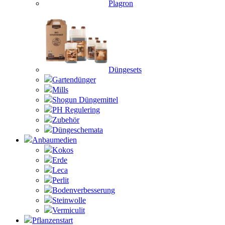
Plagron
Düngesets
Gartendünger
Mills
Shogun Düngemittel
PH Regulering
Zubehör
Düngeschemata
Anbaumedien
Kokos
Erde
Leca
Perlit
Bodenverbesserung
Steinwolle
Vermiculit
Pflanzenstart