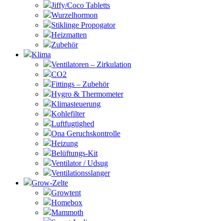
Jiffy/Coco Tabletts
Wurzelhormon
Stiklinge Propogator
Heizmatten
Zubehör
Klima
Ventilatoren – Zirkulation
CO2
Fittings – Zubehör
Hygro & Thermometer
Klimasteuerung
Kohlefilter
Luftfugtighed
Ona Geruchskontrolle
Heizung
Belüftungs-Kit
Ventilator / Udsug
Ventilationsslanger
Grow-Zelte
Growtent
Homebox
Mammoth