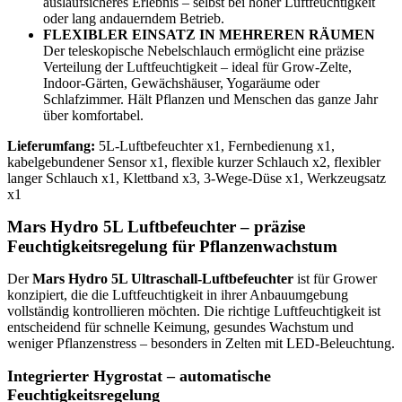
auslaufsicheres Erlebnis – selbst bei hoher Luftfeuchtigkeit
oder lang andauerndem Betrieb.
FLEXIBLER EINSATZ IN MEHREREN RÄUMEN
Der teleskopische Nebelschlauch ermöglicht eine präzise
Verteilung der Luftfeuchtigkeit – ideal für Grow-Zelte,
Indoor-Gärten, Gewächshäuser, Yogaräume oder
Schlafzimmer. Hält Pflanzen und Menschen das ganze Jahr
über komfortabel.
Lieferumfang:
5L-Luftbefeuchter x1, Fernbedienung x1,
kabelgebundener Sensor x1, flexible kurzer Schlauch x2, flexibler
langer Schlauch x1, Klettband x3, 3-Wege-Düse x1, Werkzeugsatz
x1
Mars Hydro 5L Luftbefeuchter – präzise
Feuchtigkeitsregelung für Pflanzenwachstum
Der
Mars Hydro 5L Ultraschall-Luftbefeuchter
ist für Grower
konzipiert, die die Luftfeuchtigkeit in ihrer Anbauumgebung
vollständig kontrollieren möchten. Die richtige Luftfeuchtigkeit ist
entscheidend für schnelle Keimung, gesundes Wachstum und
weniger Pflanzenstress – besonders in Zelten mit LED-Beleuchtung.
Integrierter Hygrostat – automatische
Feuchtigkeitsregelung