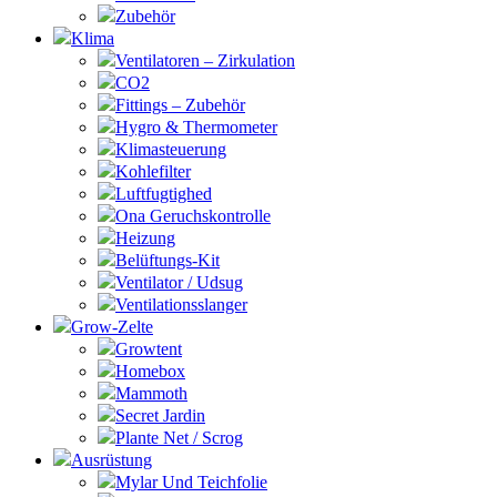
Zubehör
Klima
Ventilatoren – Zirkulation
CO2
Fittings – Zubehör
Hygro & Thermometer
Klimasteuerung
Kohlefilter
Luftfugtighed
Ona Geruchskontrolle
Heizung
Belüftungs-Kit
Ventilator / Udsug
Ventilationsslanger
Grow-Zelte
Growtent
Homebox
Mammoth
Secret Jardin
Plante Net / Scrog
Ausrüstung
Mylar Und Teichfolie