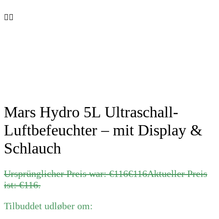
Mars Hydro 5L Ultraschall-
Luftbefeuchter – mit Display &
Schlauch
Ursprünglicher Preis war: €116
€
116
Aktueller Preis
ist: €116.
Tilbuddet udløber om: