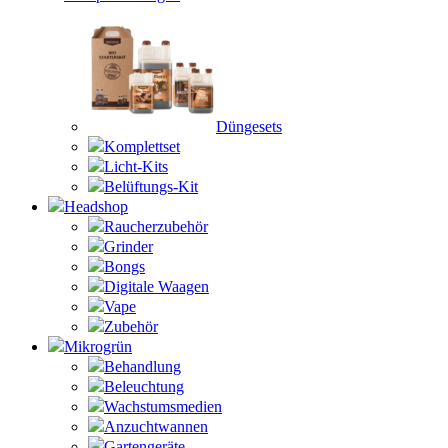
Düngesets
Komplettset
Licht-Kits
Belüftungs-Kit
Headshop
Raucherzubehör
Grinder
Bongs
Digitale Waagen
Vape
Zubehör
Mikrogrün
Behandlung
Beleuchtung
Wachstumsmedien
Anzuchtwannen
Gartengeräte