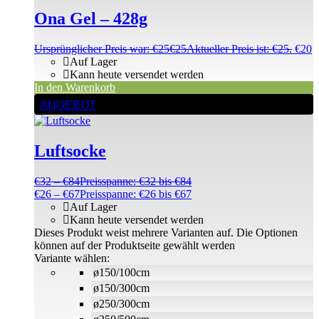
Ona Gel – 428g
Ursprünglicher Preis war: €25
€
25
Aktueller Preis ist: €25.
€
20
Auf Lager
Kann heute versendet werden
In den Warenkorb
ANGEBOT
Luftsocke
€
32
–
€
84
Preisspanne: €32 bis €84
€
26
–
€
67
Preisspanne: €26 bis €67
Auf Lager
Kann heute versendet werden
Dieses Produkt weist mehrere Varianten auf. Die Optionen
können auf der Produktseite gewählt werden
Variante wählen:
ø150/100cm
ø150/300cm
ø250/300cm