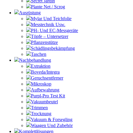
Secret Jardin
Plante Net / Scrog
Ausrüstung
Mylar Und Teichfolie
Messtechnik Usw.
PH- Und EC-Messgeräte
Töpfe – Untersetzer
Pflanzenstütze
Schädlingsbekämpfung
Taschen
Nachbehandlung
Extraktion
Boveda/Integra
Geruchsentferner
Mikroskop
Aufbewahrung
Purpl-Pro Test Kit
Vakuumbeutel
Trimmen
Trocknung
Vakuum & Forsegling
Waagen Und Zubehör
Komplettlösungen