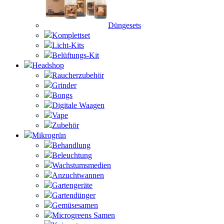
Düngesets
Komplettset
Licht-Kits
Belüftungs-Kit
Headshop
Raucherzubehör
Grinder
Bongs
Digitale Waagen
Vape
Zubehör
Mikrogrün
Behandlung
Beleuchtung
Wachstumsmedien
Anzuchtwannen
Gartengeräte
Gartendünger
Gemüsesamen
Microgreens Samen