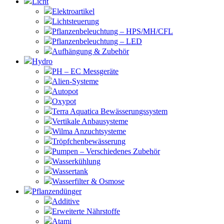
Licht
Elektroartikel
Lichtsteuerung
Pflanzenbeleuchtung – HPS/MH/CFL
Pflanzenbeleuchtung – LED
Aufhängung & Zubehör
Hydro
PH – EC Messgeräte
Alien-Systeme
Autopot
Oxypot
Terra Aquatica Bewässerungssystem
Vertikale Anbausysteme
Wilma Anzuchtsysteme
Tröpfchenbewässerung
Pumpen – Verschiedenes Zubehör
Wasserkühlung
Wassertank
Wasserfilter & Osmose
Pflanzendünger
Additive
Erweiterte Nährstoffe
Atami