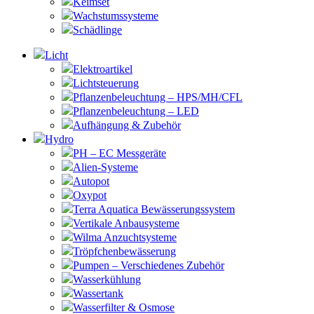
Keimset
Wachstumssysteme
Schädlinge
Licht
Elektroartikel
Lichtsteuerung
Pflanzenbeleuchtung – HPS/MH/CFL
Pflanzenbeleuchtung – LED
Aufhängung & Zubehör
Hydro
PH – EC Messgeräte
Alien-Systeme
Autopot
Oxypot
Terra Aquatica Bewässerungssystem
Vertikale Anbausysteme
Wilma Anzuchtsysteme
Tröpfchenbewässerung
Pumpen – Verschiedenes Zubehör
Wasserkühlung
Wassertank
Wasserfilter & Osmose