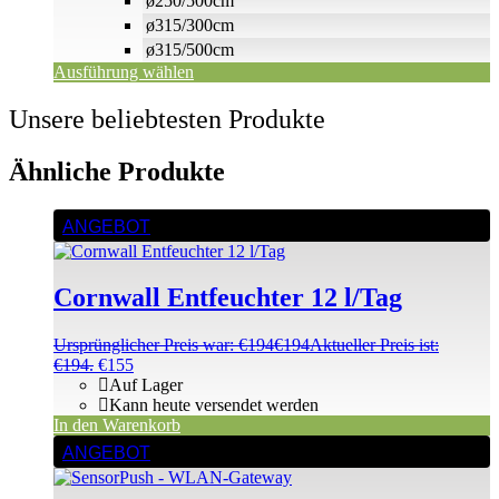
ø250/500cm
ø315/300cm
ø315/500cm
Ausführung wählen
Unsere beliebtesten Produkte
Ähnliche Produkte
ANGEBOT
Cornwall Entfeuchter 12 l/Tag
Ursprünglicher Preis war: €194
€
194
Aktueller Preis ist:
€194.
€
155
Auf Lager
Kann heute versendet werden
In den Warenkorb
ANGEBOT