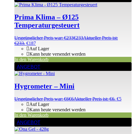
Prima Klima – Ø125
Temperaturgesteuert
Ursprünglicher Preis war: €233
€
233
Aktueller Preis ist:
€233.
€
187
Auf Lager
Kann heute versendet werden
In den Warenkorb
ANGEBOT
Hygrometer – Mini
Ursprünglicher Preis war: €6
€
6
Aktueller Preis ist: €6.
€
5
Auf Lager
Kann heute versendet werden
In den Warenkorb
ANGEBOT