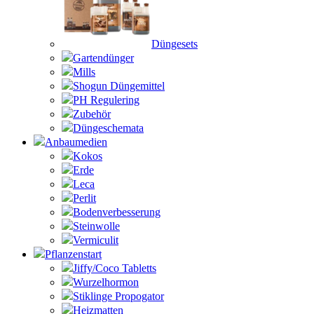
Düngesets
Gartendünger
Mills
Shogun Düngemittel
PH Regulering
Zubehör
Düngeschemata
Anbaumedien
Kokos
Erde
Leca
Perlit
Bodenverbesserung
Steinwolle
Vermiculit
Pflanzenstart
Jiffy/Coco Tabletts
Wurzelhormon
Stiklinge Propogator
Heizmatten