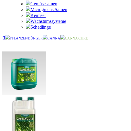
Gemüsesamen
Microgreens Samen
Keimset
Wachstumssysteme
Schädlinge
PFLANZENDÜNGER
CANNA
CANNA CURE