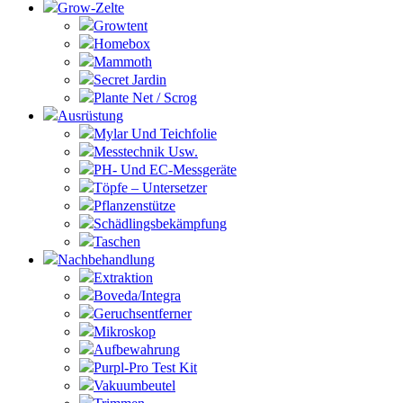
Grow-Zelte
Growtent
Homebox
Mammoth
Secret Jardin
Plante Net / Scrog
Ausrüstung
Mylar Und Teichfolie
Messtechnik Usw.
PH- Und EC-Messgeräte
Töpfe – Untersetzer
Pflanzenstütze
Schädlingsbekämpfung
Taschen
Nachbehandlung
Extraktion
Boveda/Integra
Geruchsentferner
Mikroskop
Aufbewahrung
Purpl-Pro Test Kit
Vakuumbeutel