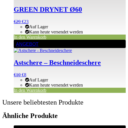
GREEN DRYNET Ø60
Ursprünglicher
Aktueller
€
29
€
23
Preis
Preis
Auf Lager
war:
ist:
Kann heute versendet werden
€29
€29.
In den Warenkorb
ANGEBOT
Astschere – Beschneideschere
Ursprünglicher
Aktueller
€
10
€
8
Preis
Preis
Auf Lager
war:
ist:
Kann heute versendet werden
€10
€10.
In den Warenkorb
Unsere beliebtesten Produkte
Ähnliche Produkte