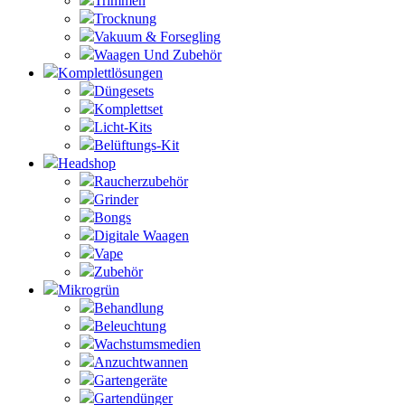
Trimmen
Trocknung
Vakuum & Forsegling
Waagen Und Zubehör
Komplettlösungen
Düngesets
Komplettset
Licht-Kits
Belüftungs-Kit
Headshop
Raucherzubehör
Grinder
Bongs
Digitale Waagen
Vape
Zubehör
Mikrogrün
Behandlung
Beleuchtung
Wachstumsmedien
Anzuchtwannen
Gartengeräte
Gartendünger