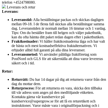
telefon +4524798080.
Leverans och retur
Leverans:
Leveranstid:
Alla beställningar packas och skickas dagligen
mellan 09-18. I de flesta fall skickas alla beställningar samma
dag. Leveranstiden är normalt mellan 16 timmar och 1 vardag.
Tips: Om du beställer fram till helgen och väljer paketbutik,
kan du ofta hämta ditt paket redan dagen efter i paketbutiken.
Fraktkostnader:
Vi håller fraktkostnaderna låga och har valt
de bästa och mest kostnadseffektiva fraktalternativen. Vi
erbjuder alltid full garanti på alla dina leveranser.
Leveransmetod:
Vi använder pålitliga fraktföretag som
PostNord och GLS för att säkerställa att dina varor levereras
säkert och i tid.
Retur:
Returrätt:
Du har 14 dagar på dig att returnera varor från den
dag du mottar dem.
Returprocess:
För att returnera en vara, skicka den tillbaka
till vår adress som anges på den medföljande etiketten.
Kontakta gärna vår kundservice på
kundservice@supergrow.se för att få en returetikett och
instruktioner. Varor måste vara i originalförpackning och i