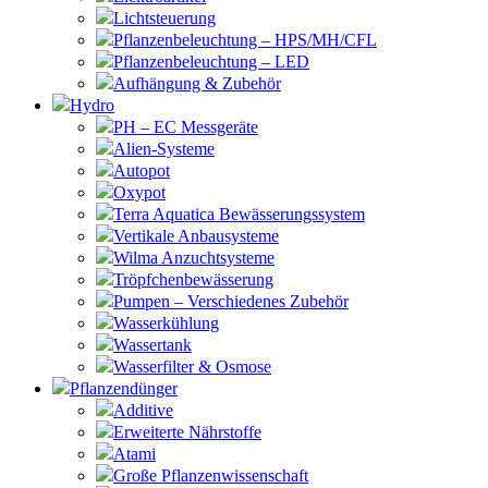
Lichtsteuerung
Pflanzenbeleuchtung – HPS/MH/CFL
Pflanzenbeleuchtung – LED
Aufhängung & Zubehör
Hydro
PH – EC Messgeräte
Alien-Systeme
Autopot
Oxypot
Terra Aquatica Bewässerungssystem
Vertikale Anbausysteme
Wilma Anzuchtsysteme
Tröpfchenbewässerung
Pumpen – Verschiedenes Zubehör
Wasserkühlung
Wassertank
Wasserfilter & Osmose
Pflanzendünger
Additive
Erweiterte Nährstoffe
Atami
Große Pflanzenwissenschaft