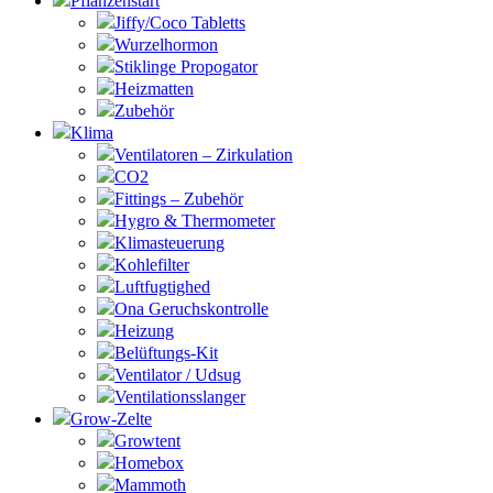
Pflanzenstart
Jiffy/Coco Tabletts
Wurzelhormon
Stiklinge Propogator
Heizmatten
Zubehör
Klima
Ventilatoren – Zirkulation
CO2
Fittings – Zubehör
Hygro & Thermometer
Klimasteuerung
Kohlefilter
Luftfugtighed
Ona Geruchskontrolle
Heizung
Belüftungs-Kit
Ventilator / Udsug
Ventilationsslanger
Grow-Zelte
Growtent
Homebox
Mammoth