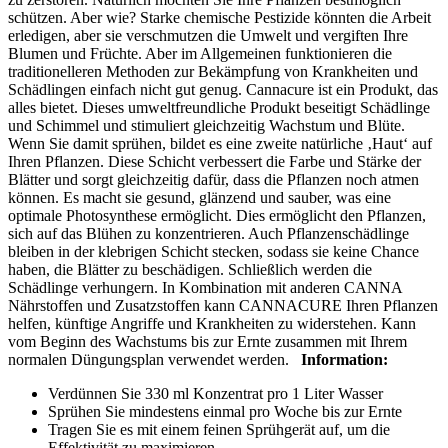
schützen. Aber wie? Starke chemische Pestizide könnten die Arbeit
erledigen, aber sie verschmutzen die Umwelt und vergiften Ihre
Blumen und Früchte. Aber im Allgemeinen funktionieren die
traditionelleren Methoden zur Bekämpfung von Krankheiten und
Schädlingen einfach nicht gut genug. Cannacure ist ein Produkt, das
alles bietet. Dieses umweltfreundliche Produkt beseitigt Schädlinge
und Schimmel und stimuliert gleichzeitig Wachstum und Blüte.
Wenn Sie damit sprühen, bildet es eine zweite natürliche ‚Haut‘ auf
Ihren Pflanzen. Diese Schicht verbessert die Farbe und Stärke der
Blätter und sorgt gleichzeitig dafür, dass die Pflanzen noch atmen
können. Es macht sie gesund, glänzend und sauber, was eine
optimale Photosynthese ermöglicht. Dies ermöglicht den Pflanzen,
sich auf das Blühen zu konzentrieren. Auch Pflanzenschädlinge
bleiben in der klebrigen Schicht stecken, sodass sie keine Chance
haben, die Blätter zu beschädigen. Schließlich werden die
Schädlinge verhungern. In Kombination mit anderen CANNA
Nährstoffen und Zusatzstoffen kann CANNACURE Ihren Pflanzen
helfen, künftige Angriffe und Krankheiten zu widerstehen. Kann
vom Beginn des Wachstums bis zur Ernte zusammen mit Ihrem
normalen Düngungsplan verwendet werden.
Information:
Verdünnen Sie 330 ml Konzentrat pro 1 Liter Wasser
Sprühen Sie mindestens einmal pro Woche bis zur Ernte
Tragen Sie es mit einem feinen Sprühgerät auf, um die
Effektivität zu maximieren