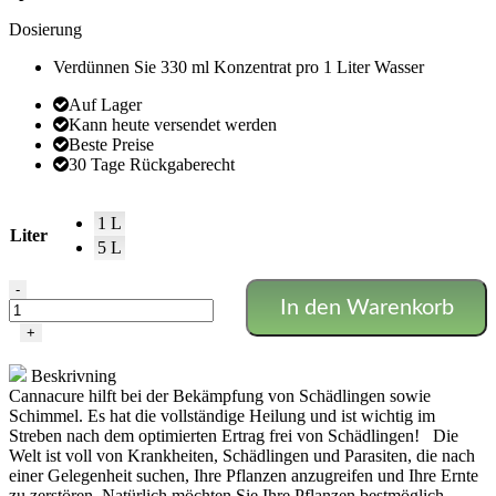
Dosierung
Verdünnen Sie 330 ml Konzentrat pro 1 Liter Wasser
Auf Lager
Kann heute versendet werden
Beste Preise
30 Tage Rückgaberecht
1 L
Liter
5 L
Canna
-
In den Warenkorb
Cure
Menge
+
Beskrivning
Cannacure hilft bei der Bekämpfung von Schädlingen sowie
Schimmel. Es hat die vollständige Heilung und ist wichtig im
Streben nach dem optimierten Ertrag frei von Schädlingen! Die
Welt ist voll von Krankheiten, Schädlingen und Parasiten, die nach
einer Gelegenheit suchen, Ihre Pflanzen anzugreifen und Ihre Ernte
zu zerstören. Natürlich möchten Sie Ihre Pflanzen bestmöglich