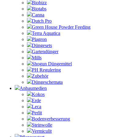
Biobizz
Biotabs
Canna
Dutch Pro
Green House Powder Feeding
Terra Aquatica
Plagron
Düngesets
Gartendünger
Mills
Shogun Düngemittel
PH Regulering
Zubehör
Düngeschemata
Anbaumedien
Kokos
Erde
Leca
Perlit
Bodenverbesserung
Steinwolle
Vermiculit