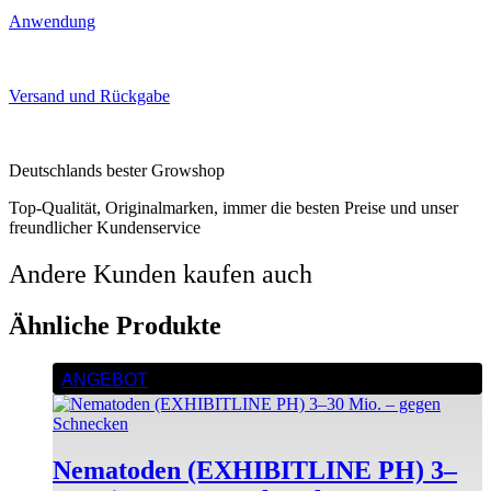
Anwendung
Versand und Rückgabe
Deutschlands bester Growshop
Top-Qualität, Originalmarken, immer die besten Preise und unser
freundlicher Kundenservice
Andere Kunden kaufen auch
Ähnliche Produkte
Dieses
ANGEBOT
Produkt
weist
mehrere
Varianten
Nematoden (EXHIBITLINE PH) 3–
auf.
Die