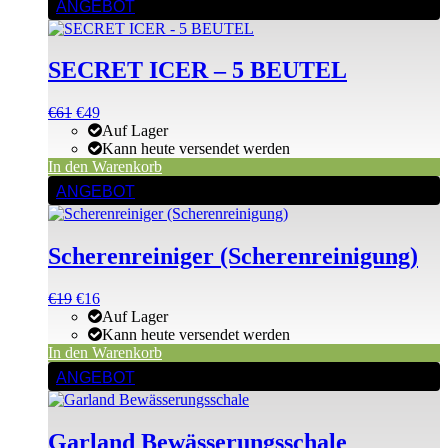
ANGEBOT
SECRET ICER – 5 BEUTEL
Ursprünglicher
Aktueller
€
61
€
49
Preis
Preis
Auf Lager
war:
ist:
Kann heute versendet werden
€61
€61.
In den Warenkorb
ANGEBOT
Scherenreiniger (Scherenreinigung)
Ursprünglicher
Aktueller
€
19
€
16
Preis
Preis
Auf Lager
war:
ist:
Kann heute versendet werden
€19
€19.
In den Warenkorb
Dieses
ANGEBOT
Produkt
weist
mehrere
Garland Bewässerungsschale
Varianten