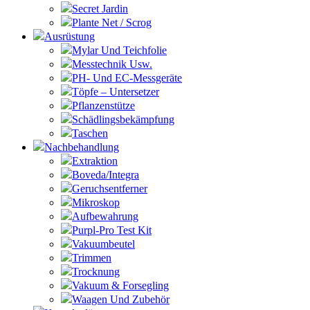
Secret Jardin
Plante Net / Scrog
Ausrüstung
Mylar Und Teichfolie
Messtechnik Usw.
PH- Und EC-Messgeräte
Töpfe – Untersetzer
Pflanzenstütze
Schädlingsbekämpfung
Taschen
Nachbehandlung
Extraktion
Boveda/Integra
Geruchsentferner
Mikroskop
Aufbewahrung
Purpl-Pro Test Kit
Vakuumbeutel
Trimmen
Trocknung
Vakuum & Forsegling
Waagen Und Zubehör