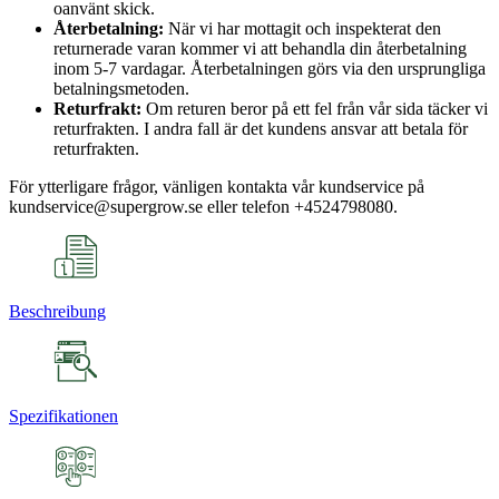
oanvänt skick.
Återbetalning:
När vi har mottagit och inspekterat den
returnerade varan kommer vi att behandla din återbetalning
inom 5-7 vardagar. Återbetalningen görs via den ursprungliga
betalningsmetoden.
Returfrakt:
Om returen beror på ett fel från vår sida täcker vi
returfrakten. I andra fall är det kundens ansvar att betala för
returfrakten.
För ytterligare frågor, vänligen kontakta vår kundservice på
kundservice@supergrow.se eller telefon +4524798080.
Beschreibung
Spezifikationen