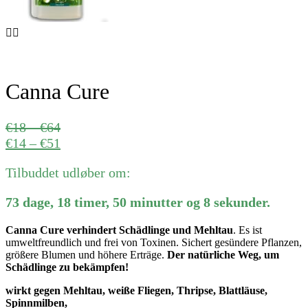
Canna Cure
Preisspanne:
€
18
–
€
64
€18
Preisspanne:
€
14
–
€
51
bis
€14
Tilbuddet udløber om:
€64
bis
€51
73
dage
,
18
timer
,
50
minutter
og
8
sekunder
.
Canna Cure verhindert Schädlinge und Mehltau
. Es ist
umweltfreundlich und frei von Toxinen. Sichert gesündere Pflanzen,
größere Blumen und höhere Erträge.
Der natürliche Weg, um
Schädlinge zu bekämpfen!
wirkt gegen Mehltau, weiße Fliegen, Thripse, Blattläuse,
Spinnmilben,