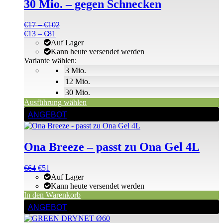
30 Mio. – gegen Schnecken
Optionen
können
Preisspanne:
€
17
–
€
102
auf
Preisspanne:
€17
€
13
–
€
81
der
€13
bis
Auf Lager
Produktseite
bis
€102
Kann heute versendet werden
gewählt
€81
Variante wählen:
werden
3 Mio.
12 Mio.
30 Mio.
Ausführung wählen
ANGEBOT
Ona Breeze – passt zu Ona Gel 4L
Ursprünglicher
Aktueller
€
64
€
51
Preis
Preis
Auf Lager
war:
ist:
Kann heute versendet werden
€64
€64.
In den Warenkorb
ANGEBOT