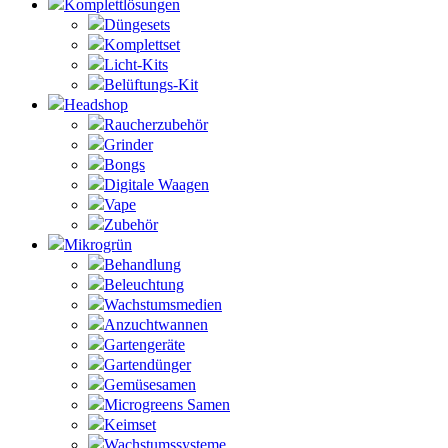
Komplettlösungen
Düngesets
Komplettset
Licht-Kits
Belüftungs-Kit
Headshop
Raucherzubehör
Grinder
Bongs
Digitale Waagen
Vape
Zubehör
Mikrogrün
Behandlung
Beleuchtung
Wachstumsmedien
Anzuchtwannen
Gartengeräte
Gartendünger
Gemüsesamen
Microgreens Samen
Keimset
Wachstumssysteme