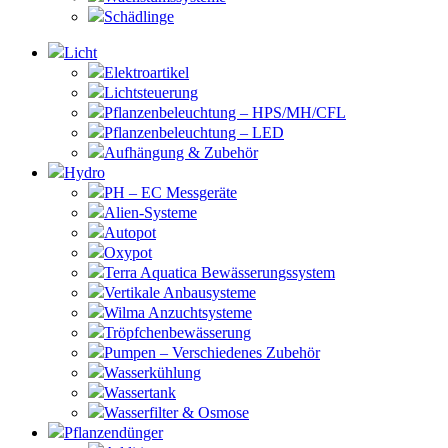
Schädlinge
Licht
Elektroartikel
Lichtsteuerung
Pflanzenbeleuchtung – HPS/MH/CFL
Pflanzenbeleuchtung – LED
Aufhängung & Zubehör
Hydro
PH – EC Messgeräte
Alien-Systeme
Autopot
Oxypot
Terra Aquatica Bewässerungssystem
Vertikale Anbausysteme
Wilma Anzuchtsysteme
Tröpfchenbewässerung
Pumpen – Verschiedenes Zubehör
Wasserkühlung
Wassertank
Wasserfilter & Osmose
Pflanzendünger