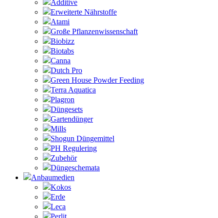
Additive
Erweiterte Nährstoffe
Atami
Große Pflanzenwissenschaft
Biobizz
Biotabs
Canna
Dutch Pro
Green House Powder Feeding
Terra Aquatica
Plagron
Düngesets
Gartendünger
Mills
Shogun Düngemittel
PH Regulering
Zubehör
Düngeschemata
Anbaumedien
Kokos
Erde
Leca
Perlit