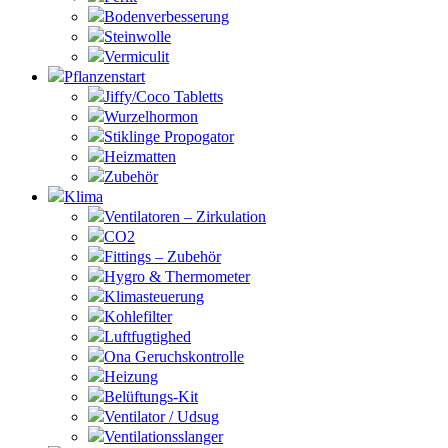
Bodenverbesserung
Steinwolle
Vermiculit
Pflanzenstart
Jiffy/Coco Tabletts
Wurzelhormon
Stiklinge Propogator
Heizmatten
Zubehör
Klima
Ventilatoren – Zirkulation
CO2
Fittings – Zubehör
Hygro & Thermometer
Klimasteuerung
Kohlefilter
Luftfugtighed
Ona Geruchskontrolle
Heizung
Belüftungs-Kit
Ventilator / Udsug
Ventilationsslanger