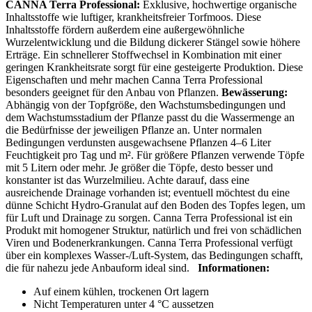
CANNA Terra Professional:
Exklusive, hochwertige organische
Inhaltsstoffe wie luftiger, krankheitsfreier Torfmoos. Diese
Inhaltsstoffe fördern außerdem eine außergewöhnliche
Wurzelentwicklung und die Bildung dickerer Stängel sowie höhere
Erträge. Ein schnellerer Stoffwechsel in Kombination mit einer
geringen Krankheitsrate sorgt für eine gesteigerte Produktion. Diese
Eigenschaften und mehr machen Canna Terra Professional
besonders geeignet für den Anbau von Pflanzen.
Bewässerung:
Abhängig von der Topfgröße, den Wachstumsbedingungen und
dem Wachstumsstadium der Pflanze passt du die Wassermenge an
die Bedürfnisse der jeweiligen Pflanze an. Unter normalen
Bedingungen verdunsten ausgewachsene Pflanzen 4–6 Liter
Feuchtigkeit pro Tag und m². Für größere Pflanzen verwende Töpfe
mit 5 Litern oder mehr. Je größer die Töpfe, desto besser und
konstanter ist das Wurzelmilieu. Achte darauf, dass eine
ausreichende Drainage vorhanden ist; eventuell möchtest du eine
dünne Schicht Hydro-Granulat auf den Boden des Topfes legen, um
für Luft und Drainage zu sorgen. Canna Terra Professional ist ein
Produkt mit homogener Struktur, natürlich und frei von schädlichen
Viren und Bodenerkrankungen. Canna Terra Professional verfügt
über ein komplexes Wasser-/Luft-System, das Bedingungen schafft,
die für nahezu jede Anbauform ideal sind.
Informationen:
Auf einem kühlen, trockenen Ort lagern
Nicht Temperaturen unter 4 °C aussetzen