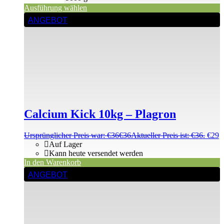
Ausführung wählen
ANGEBOT
Calcium Kick 10kg – Plagron
Ursprünglicher Preis war: €36
€
36
Aktueller Preis ist: €36.
€
29
Auf Lager
Kann heute versendet werden
In den Warenkorb
ANGEBOT