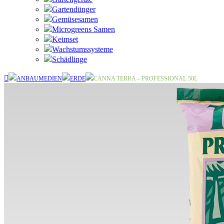
Gartendünger
Gemüsesamen
Microgreens Samen
Keimset
Wachstumssysteme
Schädlinge
ANBAUMEDIEN
ERDE
CANNA TERRA – PROFESSIONAL 50L