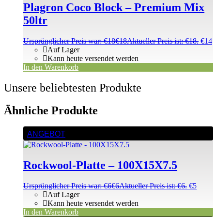
Plagron Coco Block – Premium Mix
50ltr
Ursprünglicher Preis war: €18
€
18
Aktueller Preis ist: €18.
€
14
Auf Lager
Kann heute versendet werden
In den Warenkorb
Unsere beliebtesten Produkte
Ähnliche Produkte
ANGEBOT
Rockwool-Platte – 100X15X7.5
Ursprünglicher Preis war: €6
€
6
Aktueller Preis ist: €6.
€
5
Auf Lager
Kann heute versendet werden
In den Warenkorb