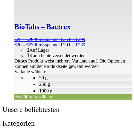
BioTabs – Bactrex
€
25
–
€
299
Preisspanne: €25 bis €299
€
20
–
€
239
Preisspanne: €20 bis €239
Auf Lager
Kann heute versendet werden
Dieses Produkt weist mehrere Varianten auf. Die Optionen
können auf der Produktseite gewählt werden
Variante wählen:
50 g
250 g
1000 g
Ausführung wählen
Unsere beliebtesten
Kategorien