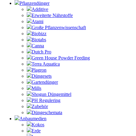
Pflanzendünger
Additive
Erweiterte Nährstoffe
Atami
Große Pflanzenwissenschaft
Biobizz
Biotabs
Canna
Dutch Pro
Green House Powder Feeding
Terra Aquatica
Plagron
Düngesets
Gartendünger
Mills
Shogun Düngemittel
PH Regulering
Zubehör
Düngeschemata
Anbaumedien
Kokos
Erde