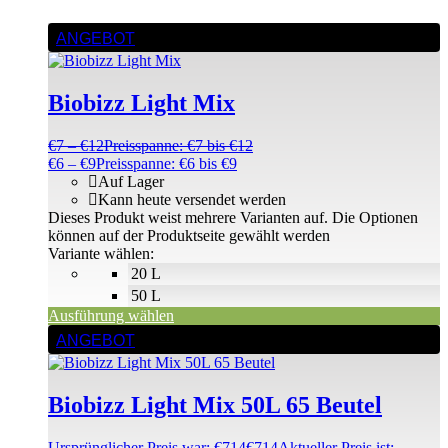
ANGEBOT
Biobizz Light Mix
€
7
–
€
12
Preisspanne: €7 bis €12
€
6
–
€
9
Preisspanne: €6 bis €9
Auf Lager
Kann heute versendet werden
Dieses Produkt weist mehrere Varianten auf. Die Optionen
können auf der Produktseite gewählt werden
Variante wählen:
20 L
50 L
Ausführung wählen
ANGEBOT
Biobizz Light Mix 50L 65 Beutel
Ursprünglicher Preis war: €714
€
714
Aktueller Preis ist: