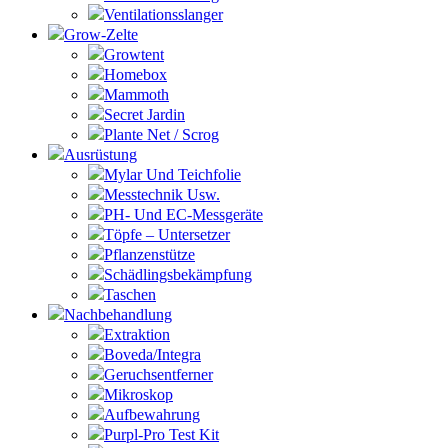
Ventilationsslanger
Grow-Zelte
Growtent
Homebox
Mammoth
Secret Jardin
Plante Net / Scrog
Ausrüstung
Mylar Und Teichfolie
Messtechnik Usw.
PH- Und EC-Messgeräte
Töpfe – Untersetzer
Pflanzenstütze
Schädlingsbekämpfung
Taschen
Nachbehandlung
Extraktion
Boveda/Integra
Geruchsentferner
Mikroskop
Aufbewahrung
Purpl-Pro Test Kit