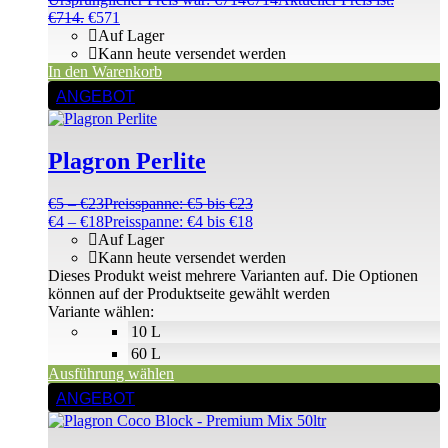
€714.
€
571
Auf Lager
Kann heute versendet werden
In den Warenkorb
ANGEBOT
Plagron Perlite
€
5
–
€
23
Preisspanne: €5 bis €23
€
4
–
€
18
Preisspanne: €4 bis €18
Auf Lager
Kann heute versendet werden
Dieses Produkt weist mehrere Varianten auf. Die Optionen
können auf der Produktseite gewählt werden
Variante wählen:
10 L
60 L
Ausführung wählen
ANGEBOT