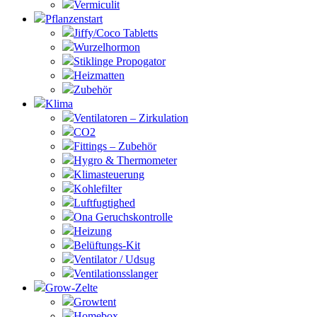
Vermiculit
Pflanzenstart
Jiffy/Coco Tabletts
Wurzelhormon
Stiklinge Propogator
Heizmatten
Zubehör
Klima
Ventilatoren – Zirkulation
CO2
Fittings – Zubehör
Hygro & Thermometer
Klimasteuerung
Kohlefilter
Luftfugtighed
Ona Geruchskontrolle
Heizung
Belüftungs-Kit
Ventilator / Udsug
Ventilationsslanger
Grow-Zelte
Growtent
Homebox