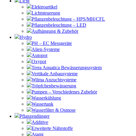
Licht
Elektroartikel
Lichtsteuerung
Pflanzenbeleuchtung – HPS/MH/CFL
Pflanzenbeleuchtung – LED
Aufhängung & Zubehör
Hydro
PH – EC Messgeräte
Alien-Systeme
Autopot
Oxypot
Terra Aquatica Bewässerungssystem
Vertikale Anbausysteme
Wilma Anzuchtsysteme
Tröpfchenbewässerung
Pumpen – Verschiedenes Zubehör
Wasserkühlung
Wassertank
Wasserfilter & Osmose
Pflanzendünger
Additive
Erweiterte Nährstoffe
Atami