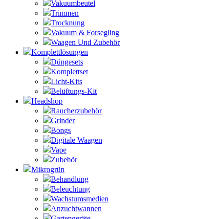
Vakuumbeutel
Trimmen
Trocknung
Vakuum & Forsegling
Waagen Und Zubehör
Komplettlösungen
Düngesets
Komplettset
Licht-Kits
Belüftungs-Kit
Headshop
Raucherzubehör
Grinder
Bongs
Digitale Waagen
Vape
Zubehör
Mikrogrün
Behandlung
Beleuchtung
Wachstumsmedien
Anzuchtwannen
Gartengeräte