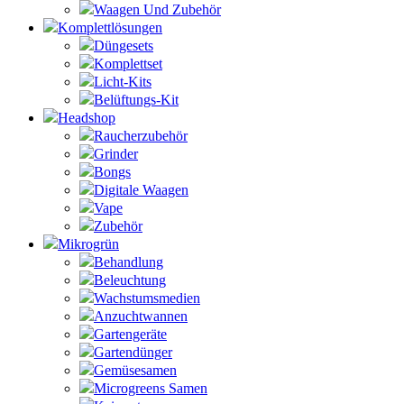
Waagen Und Zubehör
Komplettlösungen
Düngesets
Komplettset
Licht-Kits
Belüftungs-Kit
Headshop
Raucherzubehör
Grinder
Bongs
Digitale Waagen
Vape
Zubehör
Mikrogrün
Behandlung
Beleuchtung
Wachstumsmedien
Anzuchtwannen
Gartengeräte
Gartendünger
Gemüsesamen
Microgreens Samen