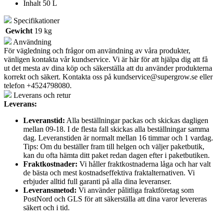
Inhalt 50 L
Specifikationer
Gewicht
19 kg
Användning
För vägledning och frågor om användning av våra produkter,
vänligen kontakta vår kundservice. Vi är här för att hjälpa dig att få
ut det mesta av dina köp och säkerställa att du använder produkterna
korrekt och säkert. Kontakta oss på
kundservice@supergrow.se
eller
telefon +4524798080.
Leverans och retur
Leverans:
Leveranstid:
Alla beställningar packas och skickas dagligen
mellan 09-18. I de flesta fall skickas alla beställningar samma
dag. Leveranstiden är normalt mellan 16 timmar och 1 vardag.
Tips: Om du beställer fram till helgen och väljer paketbutik,
kan du ofta hämta ditt paket redan dagen efter i paketbutiken.
Fraktkostnader:
Vi håller fraktkostnaderna låga och har valt
de bästa och mest kostnadseffektiva fraktalternativen. Vi
erbjuder alltid full garanti på alla dina leveranser.
Leveransmetod:
Vi använder pålitliga fraktföretag som
PostNord och GLS för att säkerställa att dina varor levereras
säkert och i tid.