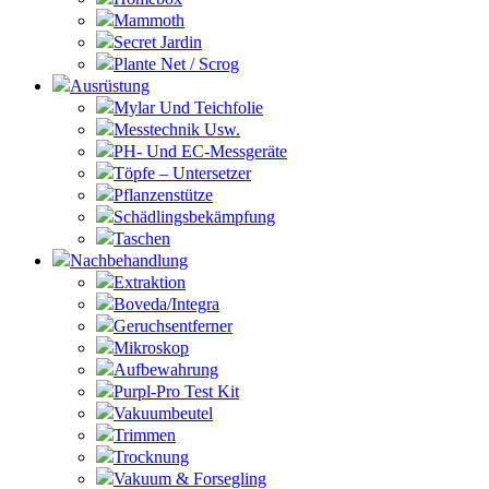
Mammoth
Secret Jardin
Plante Net / Scrog
Ausrüstung
Mylar Und Teichfolie
Messtechnik Usw.
PH- Und EC-Messgeräte
Töpfe – Untersetzer
Pflanzenstütze
Schädlingsbekämpfung
Taschen
Nachbehandlung
Extraktion
Boveda/Integra
Geruchsentferner
Mikroskop
Aufbewahrung
Purpl-Pro Test Kit
Vakuumbeutel
Trimmen
Trocknung
Vakuum & Forsegling