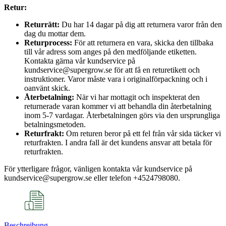
Retur:
Returrätt:
Du har 14 dagar på dig att returnera varor från den
dag du mottar dem.
Returprocess:
För att returnera en vara, skicka den tillbaka
till vår adress som anges på den medföljande etiketten.
Kontakta gärna vår kundservice på
kundservice@supergrow.se för att få en returetikett och
instruktioner. Varor måste vara i originalförpackning och i
oanvänt skick.
Återbetalning:
När vi har mottagit och inspekterat den
returnerade varan kommer vi att behandla din återbetalning
inom 5-7 vardagar. Återbetalningen görs via den ursprungliga
betalningsmetoden.
Returfrakt:
Om returen beror på ett fel från vår sida täcker vi
returfrakten. I andra fall är det kundens ansvar att betala för
returfrakten.
För ytterligare frågor, vänligen kontakta vår kundservice på
kundservice@supergrow.se eller telefon +4524798080.
Beschreibung