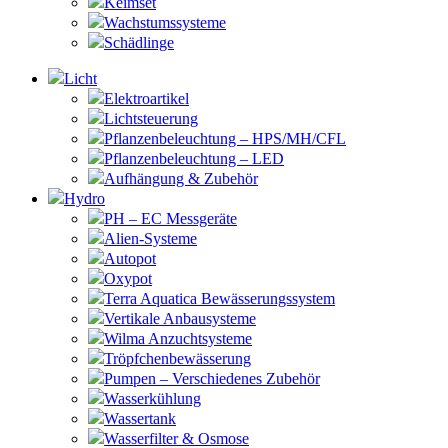
Keimset
Wachstumssysteme
Schädlinge
Licht
Elektroartikel
Lichtsteuerung
Pflanzenbeleuchtung – HPS/MH/CFL
Pflanzenbeleuchtung – LED
Aufhängung & Zubehör
Hydro
PH – EC Messgeräte
Alien-Systeme
Autopot
Oxypot
Terra Aquatica Bewässerungssystem
Vertikale Anbausysteme
Wilma Anzuchtsysteme
Tröpfchenbewässerung
Pumpen – Verschiedenes Zubehör
Wasserkühlung
Wassertank
Wasserfilter & Osmose