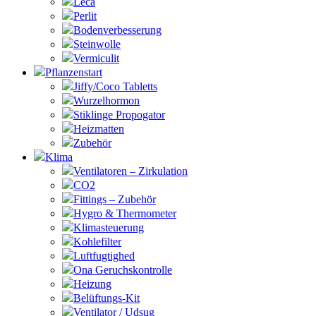
Leca
Perlit
Bodenverbesserung
Steinwolle
Vermiculit
Pflanzenstart
Jiffy/Coco Tabletts
Wurzelhormon
Stiklinge Propogator
Heizmatten
Zubehör
Klima
Ventilatoren – Zirkulation
CO2
Fittings – Zubehör
Hygro & Thermometer
Klimasteuerung
Kohlefilter
Luftfugtighed
Ona Geruchskontrolle
Heizung
Belüftungs-Kit
Ventilator / Udsug