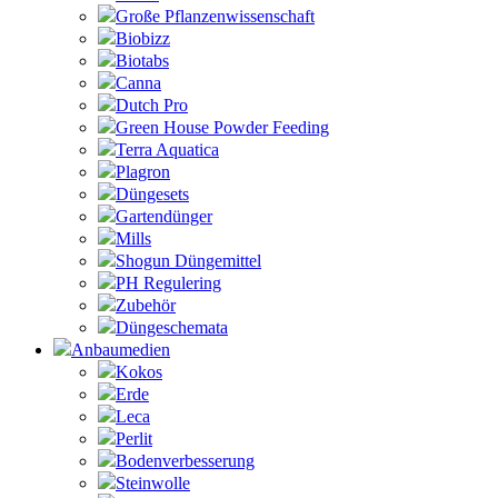
Große Pflanzenwissenschaft
Biobizz
Biotabs
Canna
Dutch Pro
Green House Powder Feeding
Terra Aquatica
Plagron
Düngesets
Gartendünger
Mills
Shogun Düngemittel
PH Regulering
Zubehör
Düngeschemata
Anbaumedien
Kokos
Erde
Leca
Perlit
Bodenverbesserung
Steinwolle