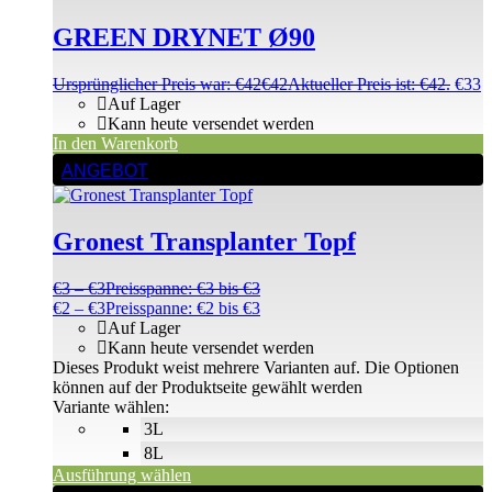
GREEN DRYNET Ø90
Ursprünglicher Preis war: €42
€
42
Aktueller Preis ist: €42.
€
33
Auf Lager
Kann heute versendet werden
In den Warenkorb
ANGEBOT
Gronest Transplanter Topf
€
3
–
€
3
Preisspanne: €3 bis €3
€
2
–
€
3
Preisspanne: €2 bis €3
Auf Lager
Kann heute versendet werden
Dieses Produkt weist mehrere Varianten auf. Die Optionen
können auf der Produktseite gewählt werden
Variante wählen:
3L
8L
Ausführung wählen