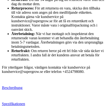
dag du mottar dem.
Returprocess:
För att returnera en vara, skicka den tillbaka
till vår adress som anges på den medföljande etiketten.
Kontakta gärna vår kundservice på
kundservice@supergrow.se för att få en returetikett och
instruktioner. Varor måste vara i originalförpackning och i
oanvänt skick.
Återbetalning:
När vi har mottagit och inspekterat den
returnerade varan kommer vi att behandla din återbetalning
inom 5-7 vardagar. Återbetalningen görs via den ursprungliga
betalningsmetoden.
Returfrakt:
Om returen beror på ett fel från vår sida täcker vi
returfrakten. I andra fall är det kundens ansvar att betala för
returfrakten.
För ytterligare frågor, vänligen kontakta vår kundservice på
kundservice@supergrow.se eller telefon +4524798080.
Beschreibung
Spezifikationen