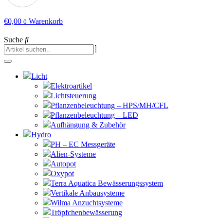
€
0,00
Warenkorb
0
Suche
Licht
Elektroartikel
Lichtsteuerung
Pflanzenbeleuchtung – HPS/MH/CFL
Pflanzenbeleuchtung – LED
Aufhängung & Zubehör
Hydro
PH – EC Messgeräte
Alien-Systeme
Autopot
Oxypot
Terra Aquatica Bewässerungssystem
Vertikale Anbausysteme
Wilma Anzuchtsysteme
Tröpfchenbewässerung