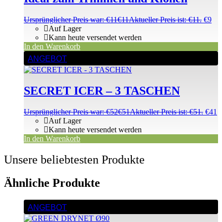
Ursprünglicher Preis war: €11
€
11
Aktueller Preis ist: €11.
€
9
Auf Lager
Kann heute versendet werden
In den Warenkorb
ANGEBOT
SECRET ICER – 3 TASCHEN
Ursprünglicher Preis war: €52
€
51
Aktueller Preis ist: €51.
€
41
Auf Lager
Kann heute versendet werden
In den Warenkorb
Unsere beliebtesten Produkte
Ähnliche Produkte
ANGEBOT