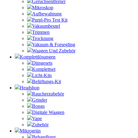
Geruchsentferner
Mikroskop
Aufbewahrung
Purpl-Pro Test Kit
Vakuumbeutel
Trimmen
Trocknung
Vakuum & Forsegling
Waagen Und Zubehör
Komplettlösungen
Düngesets
Komplettset
Licht-Kits
Belüftungs-Kit
Headshop
Raucherzubehör
Grinder
Bongs
Digitale Waagen
Vape
Zubehör
Mikrogrün
Behandlung