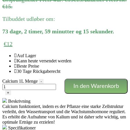
€15.
Tilbuddet udløber om:
73
dage
,
2
timer
,
59
minutter
og
15
sekunder
.
€
12
Auf Lager
Kann heute versendet werden
Beste Preise
30 Tage Rückgaberecht
Calcium 1L Menge
-
In den Warenkorb
+
Beskrivning
Calcium funktioniert, indem es der Pflanze eine starke Zellstruktur
verleiht, den Wassertransport und die Wachstumshormone reguliert.
Es erhöht die Aufnahme von Kalium und ist daher sehr wichtig, um
optimale Erträge zu erzielen!
Specifikationer