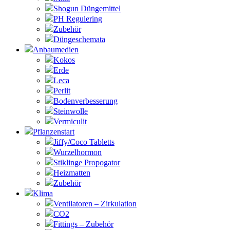
Shogun Düngemittel
PH Regulering
Zubehör
Düngeschemata
Anbaumedien
Kokos
Erde
Leca
Perlit
Bodenverbesserung
Steinwolle
Vermiculit
Pflanzenstart
Jiffy/Coco Tabletts
Wurzelhormon
Stiklinge Propogator
Heizmatten
Zubehör
Klima
Ventilatoren – Zirkulation
CO2
Fittings – Zubehör