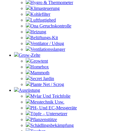
Hygro & Thermometer
Klimasteuerung
Kohlefilter
Luftfugtighed
Ona Geruchskontrolle
Heizung
Belüftungs-Kit
Ventilator / Udsug
Ventilationsslanger
Grow-Zelte
Growtent
Homebox
Mammoth
Secret Jardin
Plante Net / Scrog
Ausrüstung
Mylar Und Teichfolie
Messtechnik Usw.
PH- Und EC-Messgeräte
Töpfe – Untersetzer
Pflanzenstütze
Schädlingsbekämpfung