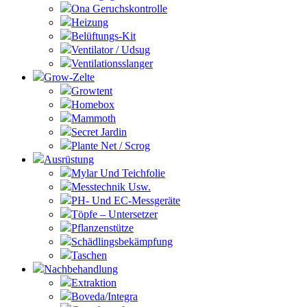
Ona Geruchskontrolle
Heizung
Belüftungs-Kit
Ventilator / Udsug
Ventilationsslanger
Grow-Zelte
Growtent
Homebox
Mammoth
Secret Jardin
Plante Net / Scrog
Ausrüstung
Mylar Und Teichfolie
Messtechnik Usw.
PH- Und EC-Messgeräte
Töpfe – Untersetzer
Pflanzenstütze
Schädlingsbekämpfung
Taschen
Nachbehandlung
Extraktion
Boveda/Integra