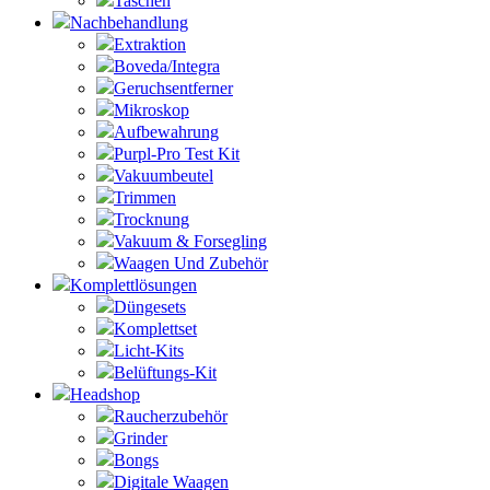
Taschen
Nachbehandlung
Extraktion
Boveda/Integra
Geruchsentferner
Mikroskop
Aufbewahrung
Purpl-Pro Test Kit
Vakuumbeutel
Trimmen
Trocknung
Vakuum & Forsegling
Waagen Und Zubehör
Komplettlösungen
Düngesets
Komplettset
Licht-Kits
Belüftungs-Kit
Headshop
Raucherzubehör
Grinder
Bongs
Digitale Waagen