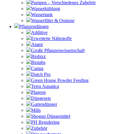
Pumpen – Verschiedenes Zubehör
Wasserkühlung
Wassertank
Wasserfilter & Osmose
Pflanzendünger
Additive
Erweiterte Nährstoffe
Atami
Große Pflanzenwissenschaft
Biobizz
Biotabs
Canna
Dutch Pro
Green House Powder Feeding
Terra Aquatica
Plagron
Düngesets
Gartendünger
Mills
Shogun Düngemittel
PH Regulering
Zubehör