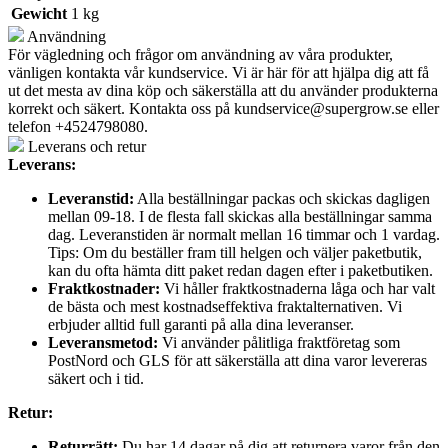
Gewicht
1 kg
Användning
För vägledning och frågor om användning av våra produkter,
vänligen kontakta vår kundservice. Vi är här för att hjälpa dig att få
ut det mesta av dina köp och säkerställa att du använder produkterna
korrekt och säkert. Kontakta oss på
kundservice@supergrow.se
eller
telefon +4524798080.
Leverans och retur
Leverans:
Leveranstid:
Alla beställningar packas och skickas dagligen
mellan 09-18. I de flesta fall skickas alla beställningar samma
dag. Leveranstiden är normalt mellan 16 timmar och 1 vardag.
Tips: Om du beställer fram till helgen och väljer paketbutik,
kan du ofta hämta ditt paket redan dagen efter i paketbutiken.
Fraktkostnader:
Vi håller fraktkostnaderna låga och har valt
de bästa och mest kostnadseffektiva fraktalternativen. Vi
erbjuder alltid full garanti på alla dina leveranser.
Leveransmetod:
Vi använder pålitliga fraktföretag som
PostNord och GLS för att säkerställa att dina varor levereras
säkert och i tid.
Retur:
Returrätt:
Du har 14 dagar på dig att returnera varor från den