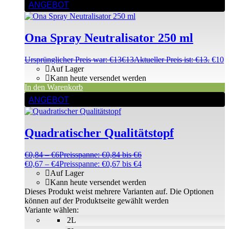
ANGEBOT
Ona Spray Neutralisator 250 ml
Ursprünglicher Preis war: €13
€
13
Aktueller Preis ist: €13.
€
10
Auf Lager
Kann heute versendet werden
In den Warenkorb
ANGEBOT
Quadratischer Qualitätstopf
€
0,84
–
€
6
Preisspanne: €0,84 bis €6
€
0,67
–
€
4
Preisspanne: €0,67 bis €4
Auf Lager
Kann heute versendet werden
Dieses Produkt weist mehrere Varianten auf. Die Optionen
können auf der Produktseite gewählt werden
Variante wählen:
2L