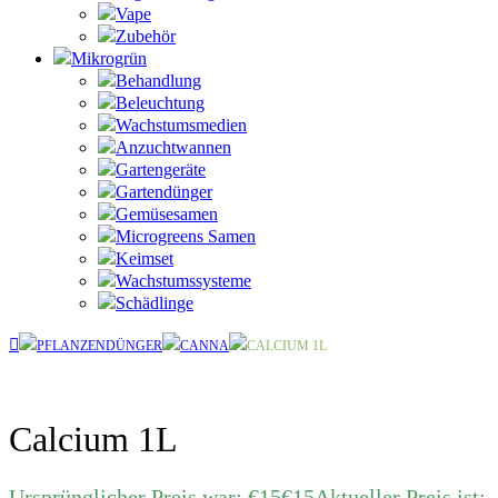
Vape
Zubehör
Mikrogrün
Behandlung
Beleuchtung
Wachstumsmedien
Anzuchtwannen
Gartengeräte
Gartendünger
Gemüsesamen
Microgreens Samen
Keimset
Wachstumssysteme
Schädlinge
PFLANZENDÜNGER
CANNA
CALCIUM 1L
Calcium 1L
Ursprünglicher Preis war: €15
€
15
Aktueller Preis ist: