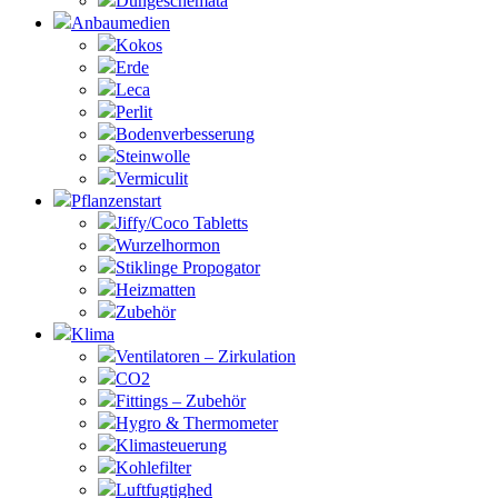
Düngeschemata
Anbaumedien
Kokos
Erde
Leca
Perlit
Bodenverbesserung
Steinwolle
Vermiculit
Pflanzenstart
Jiffy/Coco Tabletts
Wurzelhormon
Stiklinge Propogator
Heizmatten
Zubehör
Klima
Ventilatoren – Zirkulation
CO2
Fittings – Zubehör
Hygro & Thermometer
Klimasteuerung
Kohlefilter
Luftfugtighed