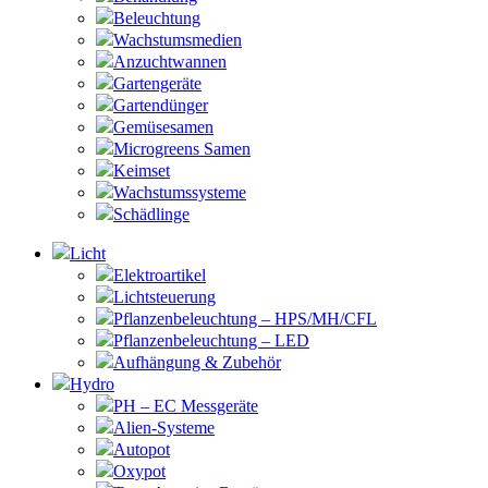
Beleuchtung
Wachstumsmedien
Anzuchtwannen
Gartengeräte
Gartendünger
Gemüsesamen
Microgreens Samen
Keimset
Wachstumssysteme
Schädlinge
Licht
Elektroartikel
Lichtsteuerung
Pflanzenbeleuchtung – HPS/MH/CFL
Pflanzenbeleuchtung – LED
Aufhängung & Zubehör
Hydro
PH – EC Messgeräte
Alien-Systeme
Autopot
Oxypot