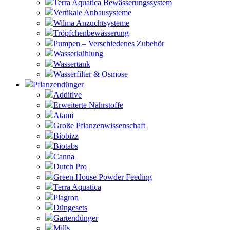
Terra Aquatica Bewässerungssystem
Vertikale Anbausysteme
Wilma Anzuchtsysteme
Tröpfchenbewässerung
Pumpen – Verschiedenes Zubehör
Wasserkühlung
Wassertank
Wasserfilter & Osmose
Pflanzendünger
Additive
Erweiterte Nährstoffe
Atami
Große Pflanzenwissenschaft
Biobizz
Biotabs
Canna
Dutch Pro
Green House Powder Feeding
Terra Aquatica
Plagron
Düngesets
Gartendünger
Mills