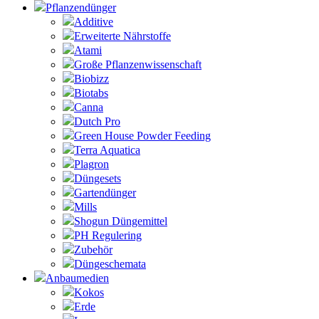
Pflanzendünger
Additive
Erweiterte Nährstoffe
Atami
Große Pflanzenwissenschaft
Biobizz
Biotabs
Canna
Dutch Pro
Green House Powder Feeding
Terra Aquatica
Plagron
Düngesets
Gartendünger
Mills
Shogun Düngemittel
PH Regulering
Zubehör
Düngeschemata
Anbaumedien
Kokos
Erde