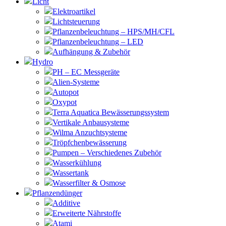
Licht
Elektroartikel
Lichtsteuerung
Pflanzenbeleuchtung – HPS/MH/CFL
Pflanzenbeleuchtung – LED
Aufhängung & Zubehör
Hydro
PH – EC Messgeräte
Alien-Systeme
Autopot
Oxypot
Terra Aquatica Bewässerungssystem
Vertikale Anbausysteme
Wilma Anzuchtsysteme
Tröpfchenbewässerung
Pumpen – Verschiedenes Zubehör
Wasserkühlung
Wassertank
Wasserfilter & Osmose
Pflanzendünger
Additive
Erweiterte Nährstoffe
Atami