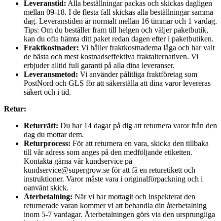
Leveranstid:
Alla beställningar packas och skickas dagligen
mellan 09-18. I de flesta fall skickas alla beställningar samma
dag. Leveranstiden är normalt mellan 16 timmar och 1 vardag.
Tips: Om du beställer fram till helgen och väljer paketbutik,
kan du ofta hämta ditt paket redan dagen efter i paketbutiken.
Fraktkostnader:
Vi håller fraktkostnaderna låga och har valt
de bästa och mest kostnadseffektiva fraktalternativen. Vi
erbjuder alltid full garanti på alla dina leveranser.
Leveransmetod:
Vi använder pålitliga fraktföretag som
PostNord och GLS för att säkerställa att dina varor levereras
säkert och i tid.
Retur:
Returrätt:
Du har 14 dagar på dig att returnera varor från den
dag du mottar dem.
Returprocess:
För att returnera en vara, skicka den tillbaka
till vår adress som anges på den medföljande etiketten.
Kontakta gärna vår kundservice på
kundservice@supergrow.se för att få en returetikett och
instruktioner. Varor måste vara i originalförpackning och i
oanvänt skick.
Återbetalning:
När vi har mottagit och inspekterat den
returnerade varan kommer vi att behandla din återbetalning
inom 5-7 vardagar. Återbetalningen görs via den ursprungliga