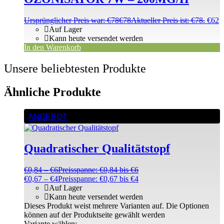
Ursprünglicher Preis war: €78
€
78
Aktueller Preis ist: €78.
€
62
Auf Lager
Kann heute versendet werden
In den Warenkorb
Unsere beliebtesten Produkte
Ähnliche Produkte
ANGEBOT
Quadratischer Qualitätstopf
€
0,84
–
€
6
Preisspanne: €0,84 bis €6
€
0,67
–
€
4
Preisspanne: €0,67 bis €4
Auf Lager
Kann heute versendet werden
Dieses Produkt weist mehrere Varianten auf. Die Optionen
können auf der Produktseite gewählt werden
Variante wählen: