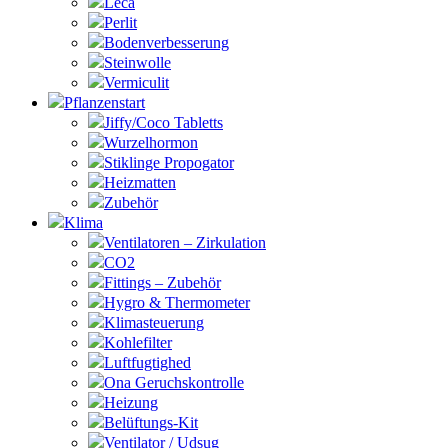
Leca
Perlit
Bodenverbesserung
Steinwolle
Vermiculit
Pflanzenstart
Jiffy/Coco Tabletts
Wurzelhormon
Stiklinge Propogator
Heizmatten
Zubehör
Klima
Ventilatoren – Zirkulation
CO2
Fittings – Zubehör
Hygro & Thermometer
Klimasteuerung
Kohlefilter
Luftfugtighed
Ona Geruchskontrolle
Heizung
Belüftungs-Kit
Ventilator / Udsug