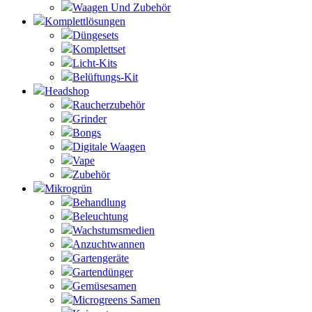
Waagen Und Zubehör
Komplettlösungen
Düngesets
Komplettset
Licht-Kits
Belüftungs-Kit
Headshop
Raucherzubehör
Grinder
Bongs
Digitale Waagen
Vape
Zubehör
Mikrogrün
Behandlung
Beleuchtung
Wachstumsmedien
Anzuchtwannen
Gartengeräte
Gartendünger
Gemüsesamen
Microgreens Samen