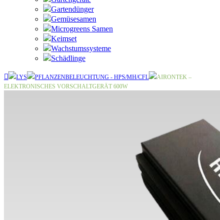
Gartendünger
Gemüsesamen
Microgreens Samen
Keimset
Wachstumssysteme
Schädlinge
LYS
PFLANZENBELEUCHTUNG - HPS/MH/CFL
AIRONTEK –
ELEKTRONISCHES VORSCHALTGERÄT 600W