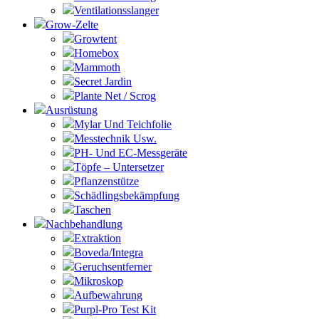
Ventilationsslanger
Grow-Zelte
Growtent
Homebox
Mammoth
Secret Jardin
Plante Net / Scrog
Ausrüstung
Mylar Und Teichfolie
Messtechnik Usw.
PH- Und EC-Messgeräte
Töpfe – Untersetzer
Pflanzenstütze
Schädlingsbekämpfung
Taschen
Nachbehandlung
Extraktion
Boveda/Integra
Geruchsentferner
Mikroskop
Aufbewahrung
Purpl-Pro Test Kit