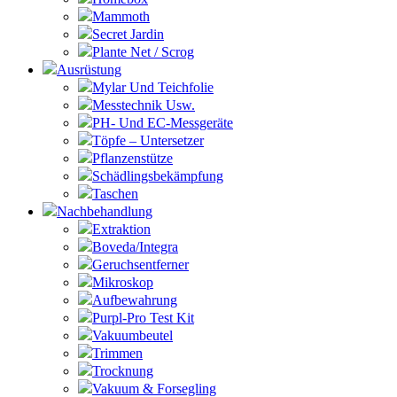
Mammoth
Secret Jardin
Plante Net / Scrog
Ausrüstung
Mylar Und Teichfolie
Messtechnik Usw.
PH- Und EC-Messgeräte
Töpfe – Untersetzer
Pflanzenstütze
Schädlingsbekämpfung
Taschen
Nachbehandlung
Extraktion
Boveda/Integra
Geruchsentferner
Mikroskop
Aufbewahrung
Purpl-Pro Test Kit
Vakuumbeutel
Trimmen
Trocknung
Vakuum & Forsegling