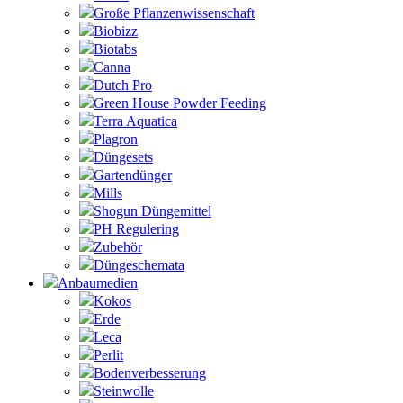
Große Pflanzenwissenschaft
Biobizz
Biotabs
Canna
Dutch Pro
Green House Powder Feeding
Terra Aquatica
Plagron
Düngesets
Gartendünger
Mills
Shogun Düngemittel
PH Regulering
Zubehör
Düngeschemata
Anbaumedien
Kokos
Erde
Leca
Perlit
Bodenverbesserung
Steinwolle