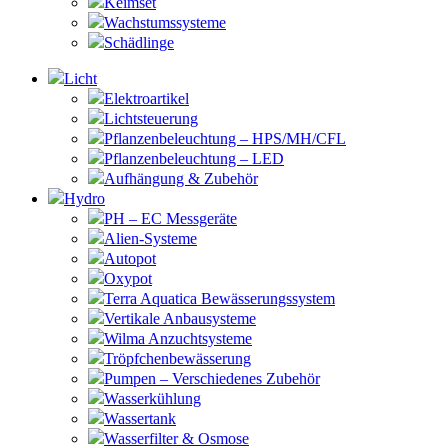
Keimset
Wachstumssysteme
Schädlinge
Licht
Elektroartikel
Lichtsteuerung
Pflanzenbeleuchtung – HPS/MH/CFL
Pflanzenbeleuchtung – LED
Aufhängung & Zubehör
Hydro
PH – EC Messgeräte
Alien-Systeme
Autopot
Oxypot
Terra Aquatica Bewässerungssystem
Vertikale Anbausysteme
Wilma Anzuchtsysteme
Tröpfchenbewässerung
Pumpen – Verschiedenes Zubehör
Wasserkühlung
Wassertank
Wasserfilter & Osmose