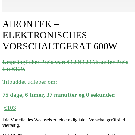
AIRONTEK –
ELEKTRONISCHES
VORSCHALTGERÄT 600W
Ursprünglicher Preis war: €129
€
129
Aktueller Preis
ist: €129.
Tilbuddet udløber om:
75
dage
,
6
timer
,
37
minutter
og
0
sekunder
.
€
103
Die Vorteile des Wechsels zu einem digitalen Vorschaltgerät sind
vielfältig.