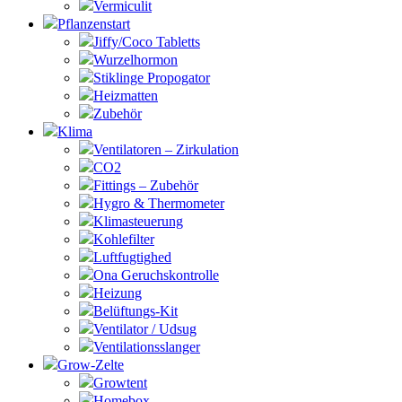
Vermiculit
Pflanzenstart
Jiffy/Coco Tabletts
Wurzelhormon
Stiklinge Propogator
Heizmatten
Zubehör
Klima
Ventilatoren – Zirkulation
CO2
Fittings – Zubehör
Hygro & Thermometer
Klimasteuerung
Kohlefilter
Luftfugtighed
Ona Geruchskontrolle
Heizung
Belüftungs-Kit
Ventilator / Udsug
Ventilationsslanger
Grow-Zelte
Growtent
Homebox