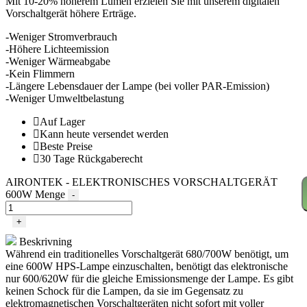
Mit 10-20% höherem Lumen erzielen Sie mit unserem digitalen
Vorschaltgerät höhere Erträge.
-Weniger Stromverbrauch
-Höhere Lichteemission
-Weniger Wärmeabgabe
-Kein Flimmern
-Längere Lebensdauer der Lampe (bei voller PAR-Emission)
-Weniger Umweltbelastung
Auf Lager
Kann heute versendet werden
Beste Preise
30 Tage Rückgaberecht
AIRONTEK - ELEKTRONISCHES VORSCHALTGERÄT
600W Menge
-
+
Beskrivning
Während ein traditionelles Vorschaltgerät 680/700W benötigt, um
eine 600W HPS-Lampe einzuschalten, benötigt das elektronische
nur 600/620W für die gleiche Emissionsmenge der Lampe. Es gibt
keinen Schock für die Lampen, da sie im Gegensatz zu
elektromagnetischen Vorschaltgeräten nicht sofort mit voller