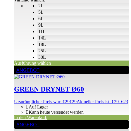
2L
5L
6L
9L
11L
14L
18L
25L
30L
Ausführung wählen
ANGEBOT
GREEN DRYNET Ø60
Ursprünglicher Preis war: €29
€
29
Aktueller Preis ist: €29.
€
23
Auf Lager
Kann heute versendet werden
In den Warenkorb
ANGEBOT