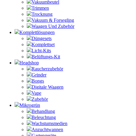
Vakuumbeutel
Trimmen
Trocknung
Vakuum & Forsegling
Waagen Und Zubehör
Komplettlösungen
Düngesets
Komplettset
Licht-Kits
Belüftungs-Kit
Headshop
Raucherzubehör
Grinder
Bongs
Digitale Waagen
Vape
Zubehör
Mikrogrün
Behandlung
Beleuchtung
Wachstumsmedien
Anzuchtwannen
Gartengeräte