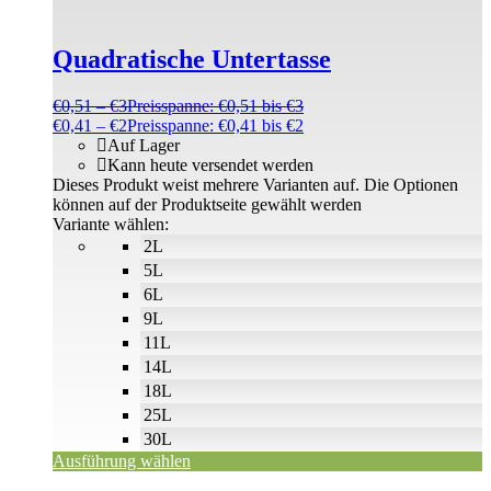
Quadratische Untertasse
€
0,51
–
€
3
Preisspanne: €0,51 bis €3
€
0,41
–
€
2
Preisspanne: €0,41 bis €2
Auf Lager
Kann heute versendet werden
Dieses Produkt weist mehrere Varianten auf. Die Optionen
können auf der Produktseite gewählt werden
Variante wählen:
2L
5L
6L
9L
11L
14L
18L
25L
30L
Ausführung wählen