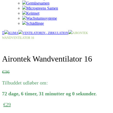
Gemüsesamen
Microgreens Samen
Keimset
Wachstumssysteme
Schädlinge
KLIMA
VENTILATOREN - ZIRKULATION
AIRONTEK
WANDVENTILATOR 16
Airontek Wandventilator 16
Ursprünglicher
Aktueller
€
36
Preis
Preis
Tilbuddet udløber om:
war:
ist:
€36
€36.
72
dage
,
6
timer
,
31
minutter
og
0
sekunder
.
€
29