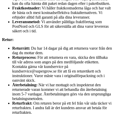
kan du ofta hämta ditt paket redan dagen efter i paketbutiken.
Fraktkostnader:
Vi håller fraktkostnaderna låga och har valt
de bästa och mest kostnadseffektiva fraktalternativen. Vi
erbjuder alltid full garanti på alla dina leveranser.
Leveransmetod:
Vi använder pålitliga fraktföretag som
PostNord och GLS för att säkerställa att dina varor levereras
säkert och i tid.
Retur:
Returrätt:
Du har 14 dagar på dig att returnera varor från den
dag du mottar dem.
Returprocess:
För att returnera en vara, skicka den tillbaka
till vår adress som anges på den medföljande etiketten.
Kontakta gärna vår kundservice på
kundservice@supergrow.se för att få en returetikett och
instruktioner. Varor måste vara i originalförpackning och i
oanvänt skick.
Återbetalning:
När vi har mottagit och inspekterat den
returnerade varan kommer vi att behandla din återbetalning
inom 5-7 vardagar. Återbetalningen görs via den ursprungliga
betalningsmetoden.
Returfrakt:
Om returen beror på ett fel från vår sida täcker vi
returfrakten. I andra fall är det kundens ansvar att betala för
returfrakten.