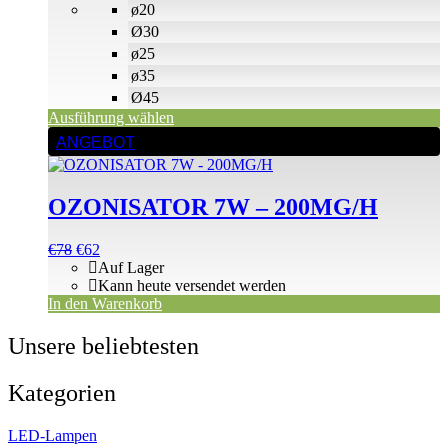
Produktseite
ø20
gewählt
Ø30
werden
ø25
ø35
Ø45
Ausführung wählen
ANGEBOT
OZONISATOR 7W – 200MG/H
Ursprünglicher
Aktueller
€
78
€
62
Preis
Preis
Auf Lager
war:
ist:
Kann heute versendet werden
€78
€78.
In den Warenkorb
Unsere beliebtesten
Kategorien
LED-Lampen