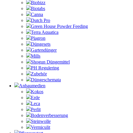
Biobizz
Biotabs
Canna
Dutch Pro
Green House Powder Feeding
Terra Aquatica
Plagron
Düngesets
Gartendünger
Mills
Shogun Düngemittel
PH Regulering
Zubehör
Düngeschemata
Anbaumedien
Kokos
Erde
Leca
Perlit
Bodenverbesserung
Steinwolle
Vermiculit