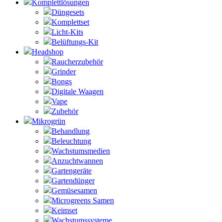
Komplettlösungen
Düngesets
Komplettset
Licht-Kits
Belüftungs-Kit
Headshop
Raucherzubehör
Grinder
Bongs
Digitale Waagen
Vape
Zubehör
Mikrogrün
Behandlung
Beleuchtung
Wachstumsmedien
Anzuchtwannen
Gartengeräte
Gartendünger
Gemüsesamen
Microgreens Samen
Keimset
Wachstumssysteme