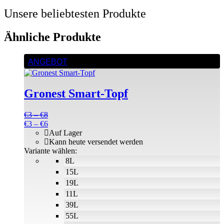
Unsere beliebtesten Produkte
Ähnliche Produkte
Dieses
ANGEBOT
Produkt
weist
mehrere
Gronest Smart-Topf
Varianten
auf.
Die
Preisspanne:
€
3
–
€
8
Optionen
€3
Preisspanne:
€
3
–
€
6
können
bis
€3
Auf Lager
auf
€8
bis
Kann heute versendet werden
der
€6
Variante wählen:
Produktseite
8L
gewählt
15L
werden
19L
11L
39L
55L