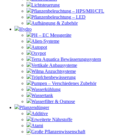
Lichtsteuerung
Pflanzenbeleuchtung – HPS/MH/CFL
Pflanzenbeleuchtung – LED
Aufhängung & Zubehör
Hydro
PH – EC Messgeräte
Alien-Systeme
Autopot
Oxypot
Terra Aquatica Bewässerungssystem
Vertikale Anbausysteme
Wilma Anzuchtsysteme
Tröpfchenbewässerung
Pumpen – Verschiedenes Zubehör
Wasserkühlung
Wassertank
Wasserfilter & Osmose
Pflanzendünger
Additive
Erweiterte Nährstoffe
Atami
Große Pflanzenwissenschaft