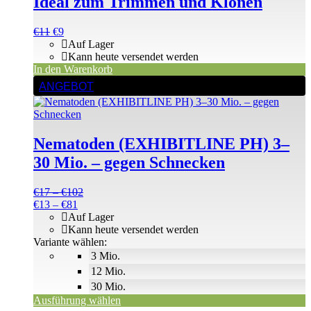
Ideal zum Trimmen und Klonen
Ursprünglicher
Aktueller
€
11
€
9
Preis
Preis
Auf Lager
war:
ist:
Kann heute versendet werden
€11
€11.
In den Warenkorb
Dieses
ANGEBOT
Produkt
weist
mehrere
Varianten
Nematoden (EXHIBITLINE PH) 3–
auf.
Die
30 Mio. – gegen Schnecken
Optionen
können
Preisspanne:
€
17
–
€
102
auf
Preisspanne:
€17
€
13
–
€
81
der
€13
bis
Auf Lager
Produktseite
bis
€102
Kann heute versendet werden
gewählt
€81
Variante wählen:
werden
3 Mio.
12 Mio.
30 Mio.
Ausführung wählen