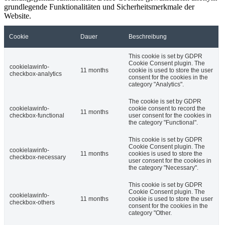
grundlegende Funktionalitäten und Sicherheitsmerkmale der
Website.
Cookie
Dauer
Beschreibung
This cookie is set by GDPR
Cookie Consent plugin. The
cookielawinfo-
11 months
cookie is used to store the user
checkbox-analytics
consent for the cookies in the
category "Analytics".
The cookie is set by GDPR
cookielawinfo-
cookie consent to record the
11 months
checkbox-functional
user consent for the cookies in
the category "Functional".
This cookie is set by GDPR
Cookie Consent plugin. The
cookielawinfo-
11 months
cookies is used to store the
checkbox-necessary
user consent for the cookies in
the category "Necessary".
This cookie is set by GDPR
Cookie Consent plugin. The
cookielawinfo-
11 months
cookie is used to store the user
checkbox-others
consent for the cookies in the
category "Other.