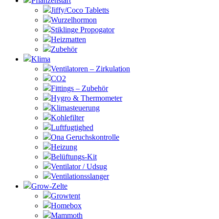
Pflanzenstart
Jiffy/Coco Tabletts
Wurzelhormon
Stiklinge Propogator
Heizmatten
Zubehör
Klima
Ventilatoren – Zirkulation
CO2
Fittings – Zubehör
Hygro & Thermometer
Klimasteuerung
Kohlefilter
Luftfugtighed
Ona Geruchskontrolle
Heizung
Belüftungs-Kit
Ventilator / Udsug
Ventilationsslanger
Grow-Zelte
Growtent
Homebox
Mammoth