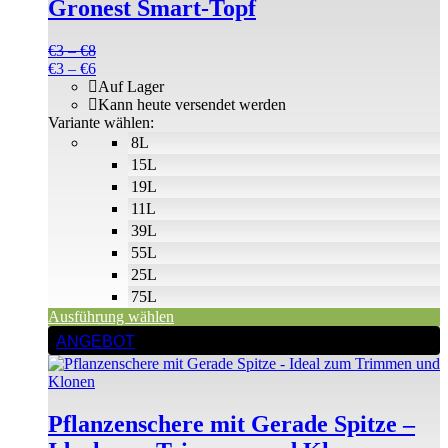
Gronest Smart-Topf
Varianten
auf.
Die
Preisspanne:
€
3
–
€
8
Optionen
€3
Preisspanne:
€
3
–
€
6
können
bis
€3
Auf Lager
auf
€8
bis
Kann heute versendet werden
der
€6
Variante wählen:
Produktseite
8L
gewählt
15L
werden
19L
11L
39L
55L
25L
75L
Ausführung wählen
ANGEBOT
Pflanzenschere mit Gerade Spitze –