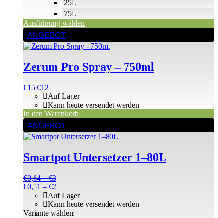
25L
75L
Ausführung wählen
ANGEBOT
Zerum Pro Spray – 750ml
Ursprünglicher
Aktueller
€
15
€
12
Preis
Preis
Auf Lager
war:
ist:
Kann heute versendet werden
€15
€15.
In den Warenkorb
Dieses
ANGEBOT
Produkt
weist
mehrere
Smartpot Untersetzer 1–80L
Varianten
auf.
Die
Preisspanne:
€
0,64
–
€
3
Optionen
€0,64
Preisspanne:
€
0,51
–
€
2
können
bis
€0,51
Auf Lager
auf
€3
bis
Kann heute versendet werden
der
€2
Variante wählen: