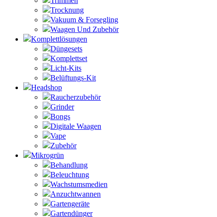
Trimmen
Trocknung
Vakuum & Forsegling
Waagen Und Zubehör
Komplettlösungen
Düngesets
Komplettset
Licht-Kits
Belüftungs-Kit
Headshop
Raucherzubehör
Grinder
Bongs
Digitale Waagen
Vape
Zubehör
Mikrogrün
Behandlung
Beleuchtung
Wachstumsmedien
Anzuchtwannen
Gartengeräte
Gartendünger