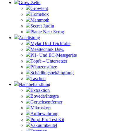
Grow-Zelte
Growtent
Homebox
Mammoth
Secret Jardin
Plante Net / Scrog
Ausrüstung
Mylar Und Teichfolie
Messtechnik Usw.
PH- Und EC-Messgeräte
Töpfe – Untersetzer
Pflanzenstütze
Schädlingsbekämpfung
Taschen
Nachbehandlung
Extraktion
Boveda/Integra
Geruchsentferner
Mikroskop
Aufbewahrung
Purpl-Pro Test Kit
Vakuumbeutel