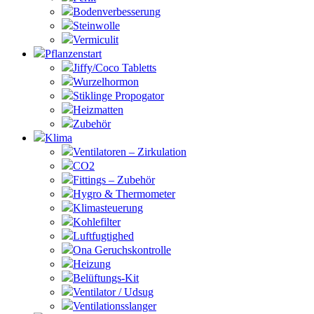
Bodenverbesserung
Steinwolle
Vermiculit
Pflanzenstart
Jiffy/Coco Tabletts
Wurzelhormon
Stiklinge Propogator
Heizmatten
Zubehör
Klima
Ventilatoren – Zirkulation
CO2
Fittings – Zubehör
Hygro & Thermometer
Klimasteuerung
Kohlefilter
Luftfugtighed
Ona Geruchskontrolle
Heizung
Belüftungs-Kit
Ventilator / Udsug
Ventilationsslanger