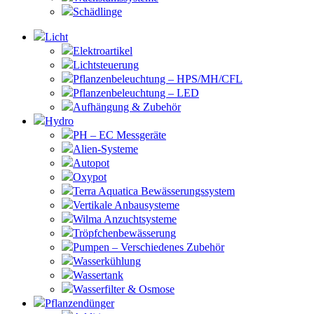
Schädlinge
Licht
Elektroartikel
Lichtsteuerung
Pflanzenbeleuchtung – HPS/MH/CFL
Pflanzenbeleuchtung – LED
Aufhängung & Zubehör
Hydro
PH – EC Messgeräte
Alien-Systeme
Autopot
Oxypot
Terra Aquatica Bewässerungssystem
Vertikale Anbausysteme
Wilma Anzuchtsysteme
Tröpfchenbewässerung
Pumpen – Verschiedenes Zubehör
Wasserkühlung
Wassertank
Wasserfilter & Osmose
Pflanzendünger