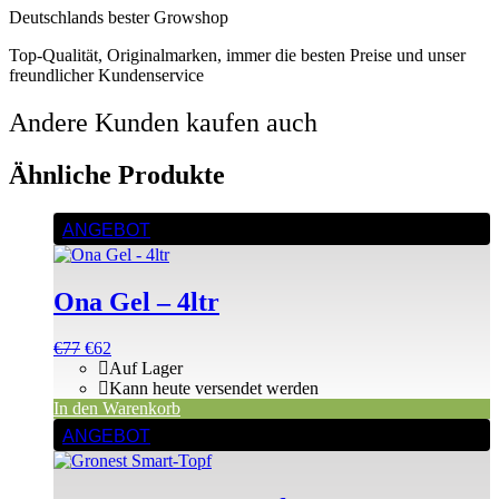
Deutschlands bester Growshop
Top-Qualität, Originalmarken, immer die besten Preise und unser
freundlicher Kundenservice
Andere Kunden kaufen auch
Ähnliche Produkte
ANGEBOT
Ona Gel – 4ltr
Ursprünglicher
Aktueller
€
77
€
62
Preis
Preis
Auf Lager
war:
ist:
Kann heute versendet werden
€77
€77.
In den Warenkorb
Dieses
ANGEBOT
Produkt
weist
mehrere