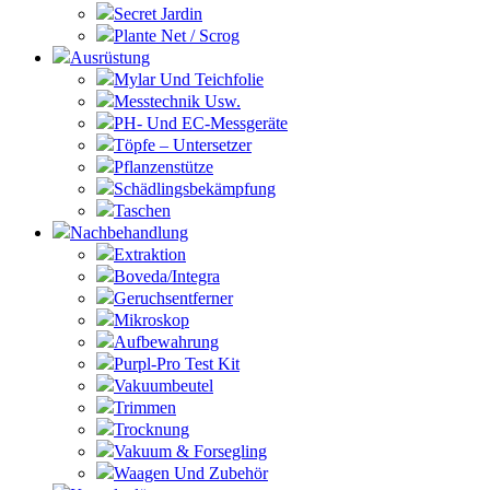
Secret Jardin
Plante Net / Scrog
Ausrüstung
Mylar Und Teichfolie
Messtechnik Usw.
PH- Und EC-Messgeräte
Töpfe – Untersetzer
Pflanzenstütze
Schädlingsbekämpfung
Taschen
Nachbehandlung
Extraktion
Boveda/Integra
Geruchsentferner
Mikroskop
Aufbewahrung
Purpl-Pro Test Kit
Vakuumbeutel
Trimmen
Trocknung
Vakuum & Forsegling
Waagen Und Zubehör