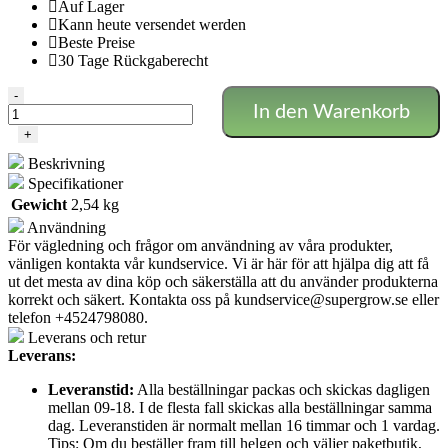
Auf Lager
Kann heute versendet werden
Beste Preise
30 Tage Rückgaberecht
Airontek
-
In den Warenkorb
Wandventilator
16
+
Menge
Beskrivning
Specifikationer
Gewicht
2,54 kg
Användning
För vägledning och frågor om användning av våra produkter,
vänligen kontakta vår kundservice. Vi är här för att hjälpa dig att få
ut det mesta av dina köp och säkerställa att du använder produkterna
korrekt och säkert. Kontakta oss på
kundservice@supergrow.se
eller
telefon +4524798080.
Leverans och retur
Leverans:
Leveranstid:
Alla beställningar packas och skickas dagligen
mellan 09-18. I de flesta fall skickas alla beställningar samma
dag. Leveranstiden är normalt mellan 16 timmar och 1 vardag.
Tips: Om du beställer fram till helgen och väljer paketbutik,