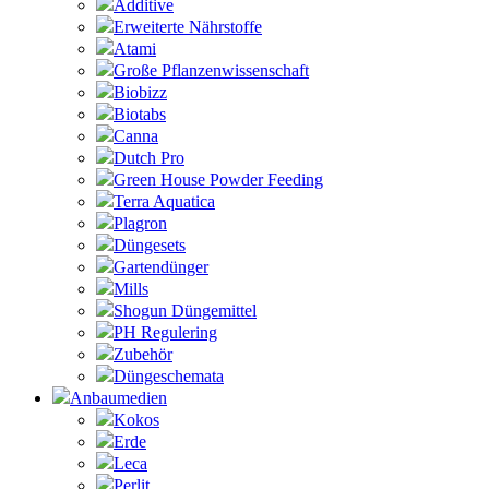
Additive
Erweiterte Nährstoffe
Atami
Große Pflanzenwissenschaft
Biobizz
Biotabs
Canna
Dutch Pro
Green House Powder Feeding
Terra Aquatica
Plagron
Düngesets
Gartendünger
Mills
Shogun Düngemittel
PH Regulering
Zubehör
Düngeschemata
Anbaumedien
Kokos
Erde
Leca
Perlit