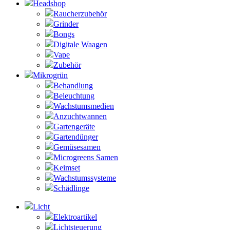
Headshop
Raucherzubehör
Grinder
Bongs
Digitale Waagen
Vape
Zubehör
Mikrogrün
Behandlung
Beleuchtung
Wachstumsmedien
Anzuchtwannen
Gartengeräte
Gartendünger
Gemüsesamen
Microgreens Samen
Keimset
Wachstumssysteme
Schädlinge
Licht
Elektroartikel
Lichtsteuerung