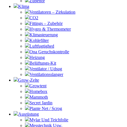
Zubehör
Klima
Ventilatoren – Zirkulation
CO2
Fittings – Zubehör
Hygro & Thermometer
Klimasteuerung
Kohlefilter
Luftfugtighed
Ona Geruchskontrolle
Heizung
Belüftungs-Kit
Ventilator / Udsug
Ventilationsslanger
Grow-Zelte
Growtent
Homebox
Mammoth
Secret Jardin
Plante Net / Scrog
Ausrüstung
Mylar Und Teichfolie
Messtechnik Usw.