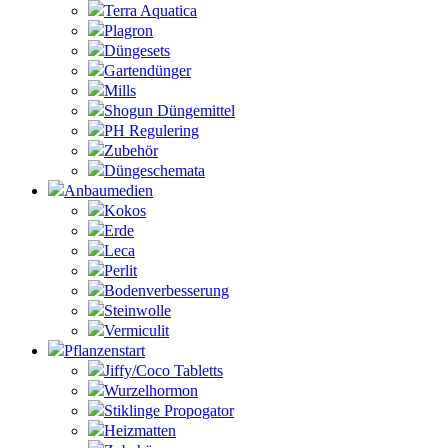
Terra Aquatica
Plagron
Düngesets
Gartendünger
Mills
Shogun Düngemittel
PH Regulering
Zubehör
Düngeschemata
Anbaumedien
Kokos
Erde
Leca
Perlit
Bodenverbesserung
Steinwolle
Vermiculit
Pflanzenstart
Jiffy/Coco Tabletts
Wurzelhormon
Stiklinge Propogator
Heizmatten