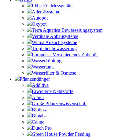
PH – EC Messgeräte
Alien-Systeme
Autopot
Oxypot
Terra Aquatica Bewässerungssystem
Vertikale Anbausysteme
Wilma Anzuchtsysteme
Tröpfchenbewässerung
Pumpen – Verschiedenes Zubehör
Wasserkühlung
Wassertank
Wasserfilter & Osmose
Pflanzendünger
Additive
Erweiterte Nährstoffe
Atami
Große Pflanzenwissenschaft
Biobizz
Biotabs
Canna
Dutch Pro
Green House Powder Feeding