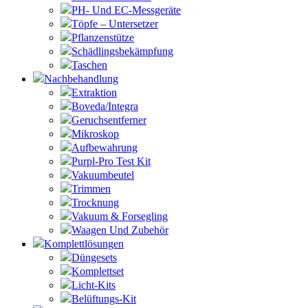
PH- Und EC-Messgeräte
Töpfe – Untersetzer
Pflanzenstütze
Schädlingsbekämpfung
Taschen
Nachbehandlung
Extraktion
Boveda/Integra
Geruchsentferner
Mikroskop
Aufbewahrung
Purpl-Pro Test Kit
Vakuumbeutel
Trimmen
Trocknung
Vakuum & Forsegling
Waagen Und Zubehör
Komplettlösungen
Düngesets
Komplettset
Licht-Kits
Belüftungs-Kit