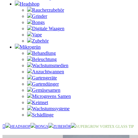
Headshop
Raucherzubehör
Grinder
Bongs
Digitale Waagen
Vape
Zubehör
Mikrogrün
Behandlung
Beleuchtung
Wachstumsmedien
Anzuchtwannen
Gartengeräte
Gartendünger
Gemüsesamen
Microgreens Samen
Keimset
Wachstumssysteme
Schädlinge
HEADSHOP
BONGS
ZUBEHÖR
SUPERGROW VORTEX GLASS TIP