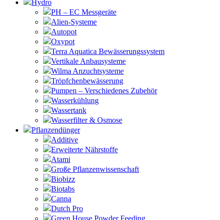
Hydro
PH – EC Messgeräte
Alien-Systeme
Autopot
Oxypot
Terra Aquatica Bewässerungssystem
Vertikale Anbausysteme
Wilma Anzuchtsysteme
Tröpfchenbewässerung
Pumpen – Verschiedenes Zubehör
Wasserkühlung
Wassertank
Wasserfilter & Osmose
Pflanzendünger
Additive
Erweiterte Nährstoffe
Atami
Große Pflanzenwissenschaft
Biobizz
Biotabs
Canna
Dutch Pro
Green House Powder Feeding