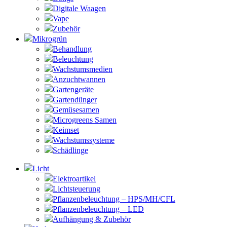
Digitale Waagen
Vape
Zubehör
Mikrogrün
Behandlung
Beleuchtung
Wachstumsmedien
Anzuchtwannen
Gartengeräte
Gartendünger
Gemüsesamen
Microgreens Samen
Keimset
Wachstumssysteme
Schädlinge
Licht
Elektroartikel
Lichtsteuerung
Pflanzenbeleuchtung – HPS/MH/CFL
Pflanzenbeleuchtung – LED
Aufhängung & Zubehör