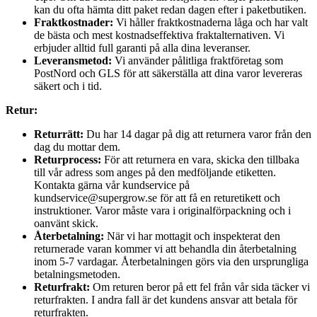
kan du ofta hämta ditt paket redan dagen efter i paketbutiken.
Fraktkostnader:
Vi håller fraktkostnaderna låga och har valt
de bästa och mest kostnadseffektiva fraktalternativen. Vi
erbjuder alltid full garanti på alla dina leveranser.
Leveransmetod:
Vi använder pålitliga fraktföretag som
PostNord och GLS för att säkerställa att dina varor levereras
säkert och i tid.
Retur:
Returrätt:
Du har 14 dagar på dig att returnera varor från den
dag du mottar dem.
Returprocess:
För att returnera en vara, skicka den tillbaka
till vår adress som anges på den medföljande etiketten.
Kontakta gärna vår kundservice på
kundservice@supergrow.se för att få en returetikett och
instruktioner. Varor måste vara i originalförpackning och i
oanvänt skick.
Återbetalning:
När vi har mottagit och inspekterat den
returnerade varan kommer vi att behandla din återbetalning
inom 5-7 vardagar. Återbetalningen görs via den ursprungliga
betalningsmetoden.
Returfrakt:
Om returen beror på ett fel från vår sida täcker vi
returfrakten. I andra fall är det kundens ansvar att betala för
returfrakten.