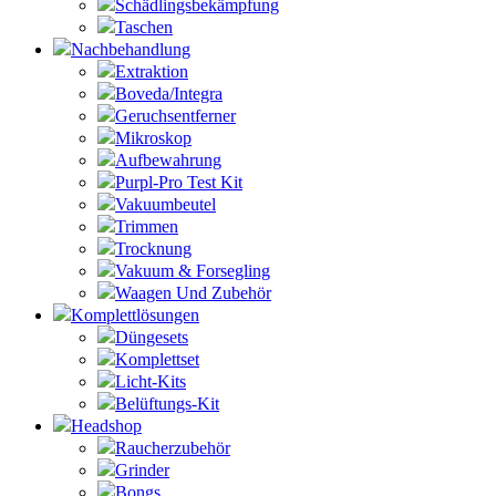
Schädlingsbekämpfung
Taschen
Nachbehandlung
Extraktion
Boveda/Integra
Geruchsentferner
Mikroskop
Aufbewahrung
Purpl-Pro Test Kit
Vakuumbeutel
Trimmen
Trocknung
Vakuum & Forsegling
Waagen Und Zubehör
Komplettlösungen
Düngesets
Komplettset
Licht-Kits
Belüftungs-Kit
Headshop
Raucherzubehör
Grinder
Bongs