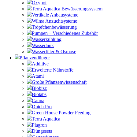
Oxypot
Terra Aquatica Bewässerungssystem
Vertikale Anbausysteme
Wilma Anzuchtsysteme
Tröpfchenbewässerung
Pumpen – Verschiedenes Zubehör
Wasserkühlung
Wassertank
Wasserfilter & Osmose
Pflanzendünger
Additive
Erweiterte Nährstoffe
Atami
Große Pflanzenwissenschaft
Biobizz
Biotabs
Canna
Dutch Pro
Green House Powder Feeding
Terra Aquatica
Plagron
Düngesets