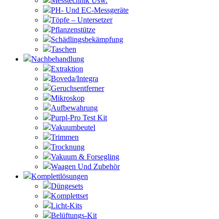
Messtechnik Usw.
PH- Und EC-Messgeräte
Töpfe – Untersetzer
Pflanzenstütze
Schädlingsbekämpfung
Taschen
Nachbehandlung
Extraktion
Boveda/Integra
Geruchsentferner
Mikroskop
Aufbewahrung
Purpl-Pro Test Kit
Vakuumbeutel
Trimmen
Trocknung
Vakuum & Forsegling
Waagen Und Zubehör
Komplettlösungen
Düngesets
Komplettset
Licht-Kits
Belüftungs-Kit