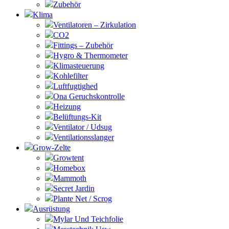
Zubehör
Klima
Ventilatoren – Zirkulation
CO2
Fittings – Zubehör
Hygro & Thermometer
Klimasteuerung
Kohlefilter
Luftfugtighed
Ona Geruchskontrolle
Heizung
Belüftungs-Kit
Ventilator / Udsug
Ventilationsslanger
Grow-Zelte
Growtent
Homebox
Mammoth
Secret Jardin
Plante Net / Scrog
Ausrüstung
Mylar Und Teichfolie