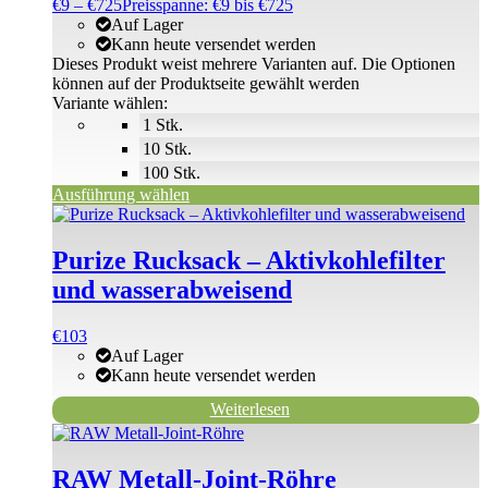
€
9
–
€
725
Preisspanne: €9 bis €725
Auf Lager
Kann heute versendet werden
Dieses Produkt weist mehrere Varianten auf. Die Optionen
können auf der Produktseite gewählt werden
Variante wählen:
1 Stk.
10 Stk.
100 Stk.
Ausführung wählen
Purize Rucksack – Aktivkohlefilter
und wasserabweisend
€
103
Auf Lager
Kann heute versendet werden
Weiterlesen
RAW Metall-Joint-Röhre