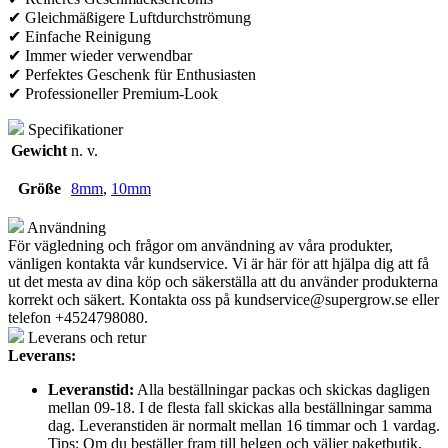
✔ Gleichmäßigere Luftdurchströmung
✔ Einfache Reinigung
✔ Immer wieder verwendbar
✔ Perfektes Geschenk für Enthusiasten
✔ Professioneller Premium-Look
Specifikationer
Gewicht
n. v.
Größe
8mm
,
10mm
Användning
För vägledning och frågor om användning av våra produkter,
vänligen kontakta vår kundservice. Vi är här för att hjälpa dig att få
ut det mesta av dina köp och säkerställa att du använder produkterna
korrekt och säkert. Kontakta oss på
kundservice@supergrow.se
eller
telefon +4524798080.
Leverans och retur
Leverans:
Leveranstid:
Alla beställningar packas och skickas dagligen
mellan 09-18. I de flesta fall skickas alla beställningar samma
dag. Leveranstiden är normalt mellan 16 timmar och 1 vardag.
Tips: Om du beställer fram till helgen och väljer paketbutik,