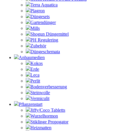
Terra Aquatica
Plagron
Düngesets
Gartendünger
Mills
Shogun Düngemittel
PH Regulering
Zubehör
Düngeschemata
Anbaumedien
Kokos
Erde
Leca
Perlit
Bodenverbesserung
Steinwolle
Vermiculit
Pflanzenstart
Jiffy/Coco Tabletts
Wurzelhormon
Stiklinge Propogator
Heizmatten