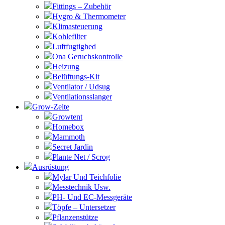
Fittings – Zubehör
Hygro & Thermometer
Klimasteuerung
Kohlefilter
Luftfugtighed
Ona Geruchskontrolle
Heizung
Belüftungs-Kit
Ventilator / Udsug
Ventilationsslanger
Grow-Zelte
Growtent
Homebox
Mammoth
Secret Jardin
Plante Net / Scrog
Ausrüstung
Mylar Und Teichfolie
Messtechnik Usw.
PH- Und EC-Messgeräte
Töpfe – Untersetzer
Pflanzenstütze