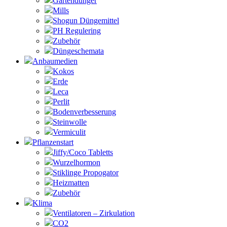
Gartendünger
Mills
Shogun Düngemittel
PH Regulering
Zubehör
Düngeschemata
Anbaumedien
Kokos
Erde
Leca
Perlit
Bodenverbesserung
Steinwolle
Vermiculit
Pflanzenstart
Jiffy/Coco Tabletts
Wurzelhormon
Stiklinge Propogator
Heizmatten
Zubehör
Klima
Ventilatoren – Zirkulation
CO2