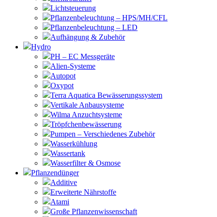
Lichtsteuerung
Pflanzenbeleuchtung – HPS/MH/CFL
Pflanzenbeleuchtung – LED
Aufhängung & Zubehör
Hydro
PH – EC Messgeräte
Alien-Systeme
Autopot
Oxypot
Terra Aquatica Bewässerungssystem
Vertikale Anbausysteme
Wilma Anzuchtsysteme
Tröpfchenbewässerung
Pumpen – Verschiedenes Zubehör
Wasserkühlung
Wassertank
Wasserfilter & Osmose
Pflanzendünger
Additive
Erweiterte Nährstoffe
Atami
Große Pflanzenwissenschaft