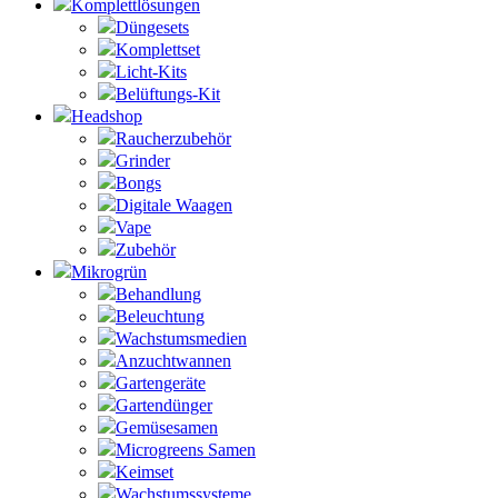
Komplettlösungen
Düngesets
Komplettset
Licht-Kits
Belüftungs-Kit
Headshop
Raucherzubehör
Grinder
Bongs
Digitale Waagen
Vape
Zubehör
Mikrogrün
Behandlung
Beleuchtung
Wachstumsmedien
Anzuchtwannen
Gartengeräte
Gartendünger
Gemüsesamen
Microgreens Samen
Keimset
Wachstumssysteme