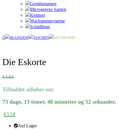
Gemüsesamen
Microgreens Samen
Keimset
Wachstumssysteme
Schädlinge
HEADSHOP
TASCHEN
DIE ESKORTE
Die Eskorte
Ursprünglicher
Aktueller
€
143
Preis
Preis
Tilbuddet udløber om:
war:
ist:
€143
€143.
73
dage
,
13
timer
,
48
minutter
og
52
sekunder
.
€
114
Auf Lager