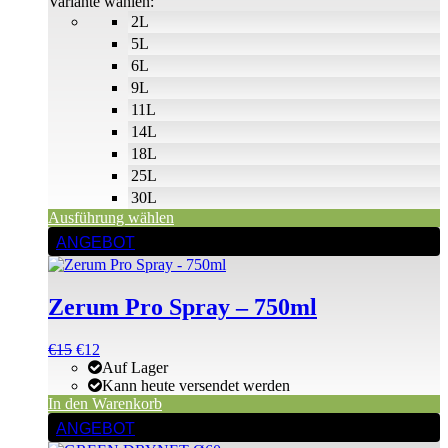
€4
Variante wählen:
Produktseite
2L
gewählt
5L
werden
6L
9L
11L
14L
18L
25L
30L
Ausführung wählen
ANGEBOT
Zerum Pro Spray – 750ml
Ursprünglicher
Aktueller
€
15
€
12
Preis
Preis
Auf Lager
war:
ist:
Kann heute versendet werden
€15
€15.
In den Warenkorb
ANGEBOT