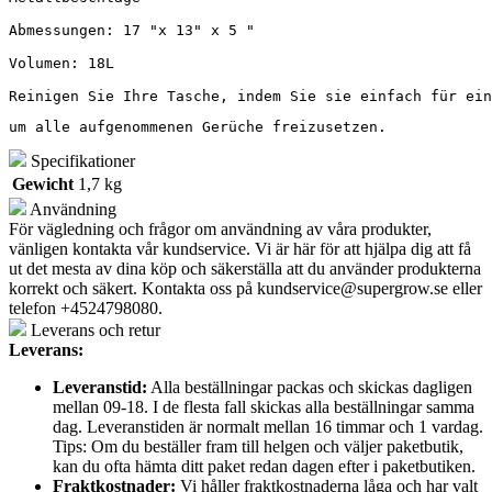
Abmessungen: 17 "x 13" x 5 "

Volumen: 18L

Reinigen Sie Ihre Tasche, indem Sie sie einfach für ein
um alle aufgenommenen Gerüche freizusetzen.
Specifikationer
Gewicht
1,7 kg
Användning
För vägledning och frågor om användning av våra produkter,
vänligen kontakta vår kundservice. Vi är här för att hjälpa dig att få
ut det mesta av dina köp och säkerställa att du använder produkterna
korrekt och säkert. Kontakta oss på
kundservice@supergrow.se
eller
telefon +4524798080.
Leverans och retur
Leverans:
Leveranstid:
Alla beställningar packas och skickas dagligen
mellan 09-18. I de flesta fall skickas alla beställningar samma
dag. Leveranstiden är normalt mellan 16 timmar och 1 vardag.
Tips: Om du beställer fram till helgen och väljer paketbutik,
kan du ofta hämta ditt paket redan dagen efter i paketbutiken.
Fraktkostnader:
Vi håller fraktkostnaderna låga och har valt