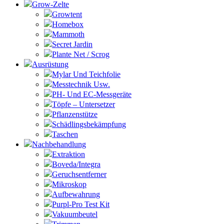
Grow-Zelte
Growtent
Homebox
Mammoth
Secret Jardin
Plante Net / Scrog
Ausrüstung
Mylar Und Teichfolie
Messtechnik Usw.
PH- Und EC-Messgeräte
Töpfe – Untersetzer
Pflanzenstütze
Schädlingsbekämpfung
Taschen
Nachbehandlung
Extraktion
Boveda/Integra
Geruchsentferner
Mikroskop
Aufbewahrung
Purpl-Pro Test Kit
Vakuumbeutel