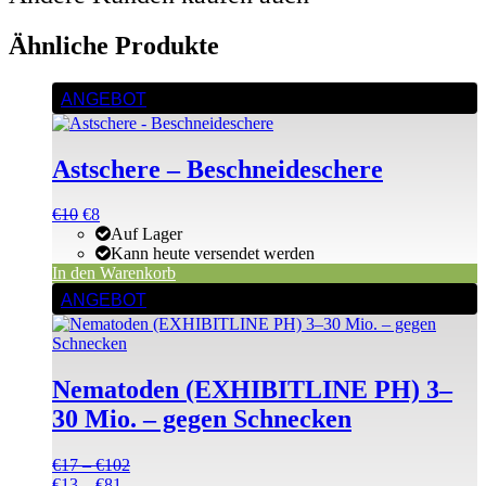
Ähnliche Produkte
ANGEBOT
Astschere – Beschneideschere
Ursprünglicher
Aktueller
€
10
€
8
Preis
Preis
Auf Lager
war:
ist:
Kann heute versendet werden
€10
€10.
In den Warenkorb
Dieses
ANGEBOT
Produkt
weist
mehrere
Varianten
Nematoden (EXHIBITLINE PH) 3–
auf.
Die
30 Mio. – gegen Schnecken
Optionen
können
Preisspanne:
€
17
–
€
102
auf
Preisspanne:
€17
€
13
–
€
81