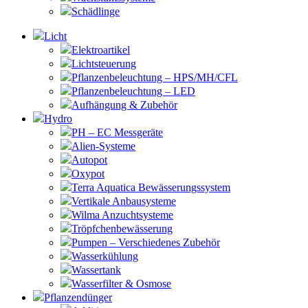
Schädlinge
Licht
Elektroartikel
Lichtsteuerung
Pflanzenbeleuchtung – HPS/MH/CFL
Pflanzenbeleuchtung – LED
Aufhängung & Zubehör
Hydro
PH – EC Messgeräte
Alien-Systeme
Autopot
Oxypot
Terra Aquatica Bewässerungssystem
Vertikale Anbausysteme
Wilma Anzuchtsysteme
Tröpfchenbewässerung
Pumpen – Verschiedenes Zubehör
Wasserkühlung
Wassertank
Wasserfilter & Osmose
Pflanzendünger