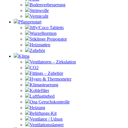
Bodenverbesserung
Steinwolle
Vermiculit
Pflanzenstart
Jiffy/Coco Tabletts
Wurzelhormon
Stiklinge Propogator
Heizmatten
Zubehör
Klima
Ventilatoren – Zirkulation
CO2
Fittings – Zubehör
Hygro & Thermometer
Klimasteuerung
Kohlefilter
Luftfugtighed
Ona Geruchskontrolle
Heizung
Belüftungs-Kit
Ventilator / Udsug
Ventilationsslanger