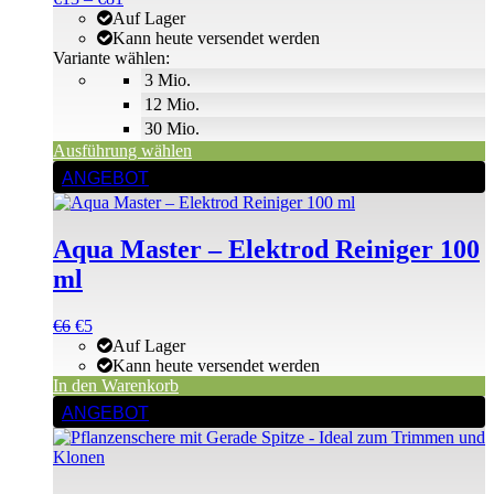
der
€13
bis
Auf Lager
Produktseite
bis
€102
Kann heute versendet werden
gewählt
€81
Variante wählen:
werden
3 Mio.
12 Mio.
30 Mio.
Ausführung wählen
ANGEBOT
Aqua Master – Elektrod Reiniger 100
ml
Ursprünglicher
Aktueller
€
6
€
5
Preis
Preis
Auf Lager
war:
ist:
Kann heute versendet werden
€6
€6.
In den Warenkorb
ANGEBOT