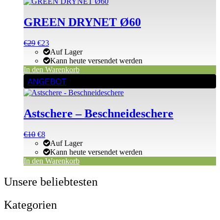
GREEN DRYNET Ø60
Ursprünglicher
Aktueller
€
29
€
23
Preis
Preis
Auf Lager
war:
ist:
Kann heute versendet werden
€29
€29.
In den Warenkorb
ANGEBOT
Astschere – Beschneideschere
Ursprünglicher
Aktueller
€
10
€
8
Preis
Preis
Auf Lager
war:
ist:
Kann heute versendet werden
€10
€10.
In den Warenkorb
Unsere beliebtesten
Kategorien