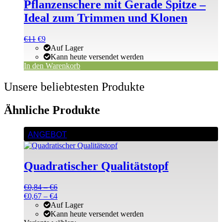
Pflanzenschere mit Gerade Spitze –
Ideal zum Trimmen und Klonen
Ursprünglicher
Aktueller
€
11
€
9
Preis
Preis
Auf Lager
war:
ist:
Kann heute versendet werden
€11
€11.
In den Warenkorb
Unsere beliebtesten Produkte
Ähnliche Produkte
Dieses
ANGEBOT
Produkt
weist
mehrere
Quadratischer Qualitätstopf
Varianten
auf.
Die
Preisspanne:
€
0,84
–
€
6
Optionen
€0,84
Preisspanne:
€
0,67
–
€
4
können
bis
€0,67
Auf Lager
auf
€6
bis
Kann heute versendet werden
der