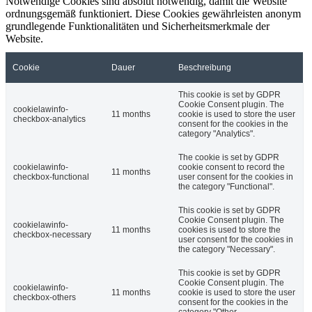
Notwendige Cookies sind absolut notwendig, damit die Website
ordnungsgemäß funktioniert. Diese Cookies gewährleisten anonym
grundlegende Funktionalitäten und Sicherheitsmerkmale der
Website.
Cookie
Dauer
Beschreibung
This cookie is set by GDPR
Cookie Consent plugin. The
cookielawinfo-
11 months
cookie is used to store the user
checkbox-analytics
consent for the cookies in the
category "Analytics".
The cookie is set by GDPR
cookielawinfo-
cookie consent to record the
11 months
checkbox-functional
user consent for the cookies in
the category "Functional".
This cookie is set by GDPR
Cookie Consent plugin. The
cookielawinfo-
11 months
cookies is used to store the
checkbox-necessary
user consent for the cookies in
the category "Necessary".
This cookie is set by GDPR
Cookie Consent plugin. The
cookielawinfo-
11 months
cookie is used to store the user
checkbox-others
consent for the cookies in the
category "Other.