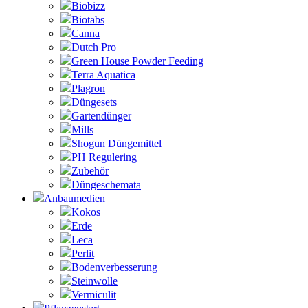
Biobizz
Biotabs
Canna
Dutch Pro
Green House Powder Feeding
Terra Aquatica
Plagron
Düngesets
Gartendünger
Mills
Shogun Düngemittel
PH Regulering
Zubehör
Düngeschemata
Anbaumedien
Kokos
Erde
Leca
Perlit
Bodenverbesserung
Steinwolle
Vermiculit