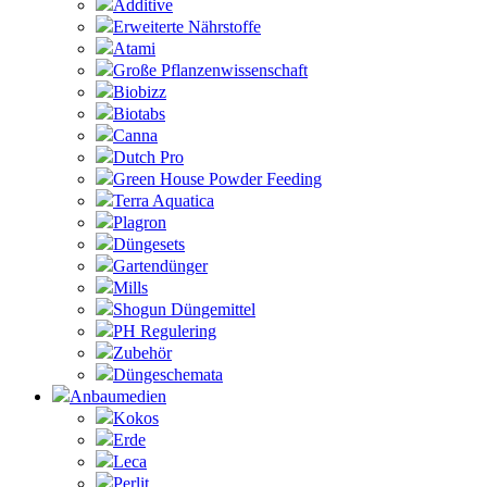
Additive
Erweiterte Nährstoffe
Atami
Große Pflanzenwissenschaft
Biobizz
Biotabs
Canna
Dutch Pro
Green House Powder Feeding
Terra Aquatica
Plagron
Düngesets
Gartendünger
Mills
Shogun Düngemittel
PH Regulering
Zubehör
Düngeschemata
Anbaumedien
Kokos
Erde
Leca
Perlit