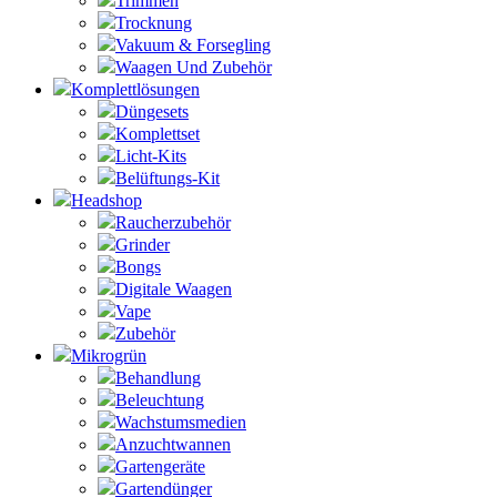
Trimmen
Trocknung
Vakuum & Forsegling
Waagen Und Zubehör
Komplettlösungen
Düngesets
Komplettset
Licht-Kits
Belüftungs-Kit
Headshop
Raucherzubehör
Grinder
Bongs
Digitale Waagen
Vape
Zubehör
Mikrogrün
Behandlung
Beleuchtung
Wachstumsmedien
Anzuchtwannen
Gartengeräte
Gartendünger