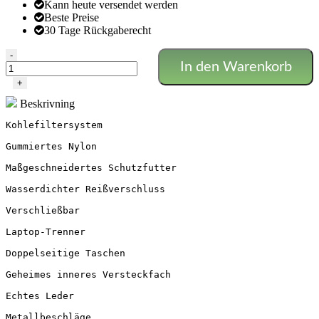
Kann heute versendet werden
Beste Preise
30 Tage Rückgaberecht
Die
-
In den Warenkorb
Eskorte
Menge
+
Beskrivning
Kohlefiltersystem

Gummiertes Nylon

Maßgeschneidertes Schutzfutter

Wasserdichter Reißverschluss

Verschließbar

Laptop-Trenner

Doppelseitige Taschen

Geheimes inneres Versteckfach

Echtes Leder

Metallbeschläge
