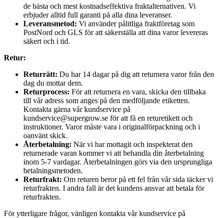
de bästa och mest kostnadseffektiva fraktalternativen. Vi
erbjuder alltid full garanti på alla dina leveranser.
Leveransmetod:
Vi använder pålitliga fraktföretag som
PostNord och GLS för att säkerställa att dina varor levereras
säkert och i tid.
Retur:
Returrätt:
Du har 14 dagar på dig att returnera varor från den
dag du mottar dem.
Returprocess:
För att returnera en vara, skicka den tillbaka
till vår adress som anges på den medföljande etiketten.
Kontakta gärna vår kundservice på
kundservice@supergrow.se för att få en returetikett och
instruktioner. Varor måste vara i originalförpackning och i
oanvänt skick.
Återbetalning:
När vi har mottagit och inspekterat den
returnerade varan kommer vi att behandla din återbetalning
inom 5-7 vardagar. Återbetalningen görs via den ursprungliga
betalningsmetoden.
Returfrakt:
Om returen beror på ett fel från vår sida täcker vi
returfrakten. I andra fall är det kundens ansvar att betala för
returfrakten.
För ytterligare frågor, vänligen kontakta vår kundservice på