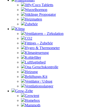
Pflanzenstart
Jiffy/Coco Tabletts
Wurzelhormon
Stiklinge Propogator
Heizmatten
Zubehör
Klima
Ventilatoren – Zirkulation
CO2
Fittings – Zubehör
Hygro & Thermometer
Klimasteuerung
Kohlefilter
Luftfugtighed
Ona Geruchskontrolle
Heizung
Belüftungs-Kit
Ventilator / Udsug
Ventilationsslanger
Grow-Zelte
Growtent
Homebox
Mammoth