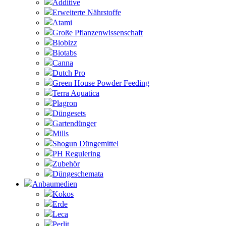
Additive
Erweiterte Nährstoffe
Atami
Große Pflanzenwissenschaft
Biobizz
Biotabs
Canna
Dutch Pro
Green House Powder Feeding
Terra Aquatica
Plagron
Düngesets
Gartendünger
Mills
Shogun Düngemittel
PH Regulering
Zubehör
Düngeschemata
Anbaumedien
Kokos
Erde
Leca
Perlit