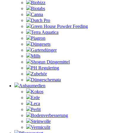
Biobizz
Biotabs
Canna
Dutch Pro
Green House Powder Feeding
Terra Aquatica
Plagron
Düngesets
Gartendünger
Mills
Shogun Düngemittel
PH Regulering
Zubehör
Düngeschemata
Anbaumedien
Kokos
Erde
Leca
Perlit
Bodenverbesserung
Steinwolle
Vermiculit