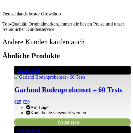
Deutschlands bester Growshop
Top-Qualität, Originalmarken, immer die besten Preise und unser
freundlicher Kundenservice
Andere Kunden kaufen auch
Ähnliche Produkte
ANGEBOT
Garland Bodenprobenset – 60 Tests
Ursprünglicher
Aktueller
€
25
€
20
Preis
Preis
Auf Lager
war:
ist:
Kann heute versendet werden
€29
€25.
Weiterlesen
ANGEBOT