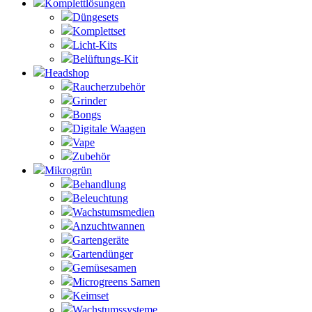
Komplettlösungen
Düngesets
Komplettset
Licht-Kits
Belüftungs-Kit
Headshop
Raucherzubehör
Grinder
Bongs
Digitale Waagen
Vape
Zubehör
Mikrogrün
Behandlung
Beleuchtung
Wachstumsmedien
Anzuchtwannen
Gartengeräte
Gartendünger
Gemüsesamen
Microgreens Samen
Keimset
Wachstumssysteme