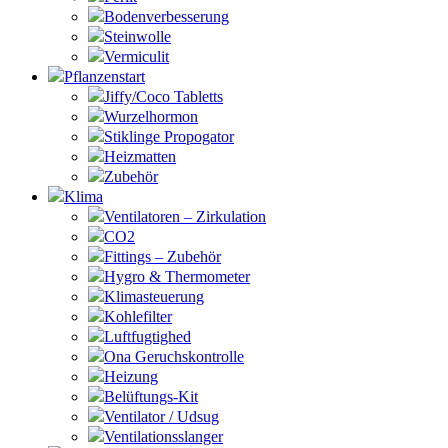
Bodenverbesserung
Steinwolle
Vermiculit
Pflanzenstart
Jiffy/Coco Tabletts
Wurzelhormon
Stiklinge Propogator
Heizmatten
Zubehör
Klima
Ventilatoren – Zirkulation
CO2
Fittings – Zubehör
Hygro & Thermometer
Klimasteuerung
Kohlefilter
Luftfugtighed
Ona Geruchskontrolle
Heizung
Belüftungs-Kit
Ventilator / Udsug
Ventilationsslanger