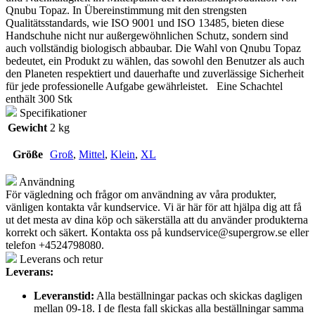
Qnubu Topaz. In Übereinstimmung mit den strengsten
Qualitätsstandards, wie ISO 9001 und ISO 13485, bieten diese
Handschuhe nicht nur außergewöhnlichen Schutz, sondern sind
auch vollständig biologisch abbaubar. Die Wahl von Qnubu Topaz
bedeutet, ein Produkt zu wählen, das sowohl den Benutzer als auch
den Planeten respektiert und dauerhafte und zuverlässige Sicherheit
für jede professionelle Aufgabe gewährleistet. Eine Schachtel
enthält 300 Stk
Specifikationer
Gewicht
2 kg
Größe
Groß
,
Mittel
,
Klein
,
XL
Användning
För vägledning och frågor om användning av våra produkter,
vänligen kontakta vår kundservice. Vi är här för att hjälpa dig att få
ut det mesta av dina köp och säkerställa att du använder produkterna
korrekt och säkert. Kontakta oss på
kundservice@supergrow.se
eller
telefon +4524798080.
Leverans och retur
Leverans:
Leveranstid:
Alla beställningar packas och skickas dagligen
mellan 09-18. I de flesta fall skickas alla beställningar samma