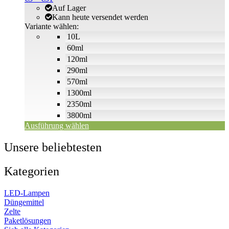
können
bis
€5
Auf Lager
auf
€64
bis
Kann heute versendet werden
der
€51
Variante wählen:
Produktseite
10L
gewählt
60ml
werden
120ml
290ml
570ml
1300ml
2350ml
3800ml
Ausführung wählen
Unsere beliebtesten
Kategorien
LED-Lampen
Düngemittel
Zelte
Paketlösungen