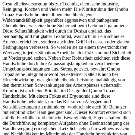
Gesundheitsversorgung bis zur Technik, chemische Industrie,
Reinigung, Kochen und vielen mehr. Die Nitrilstruktur der Qnubu
Topaz Handschuhe bietet ihnen eine überlegene
Widerstandsfähigkeit gegenüber aggressiven und pathogenen
Chemikalien, was eine hohe Sicherheit beim Gebrauch garantiert.
Diese Schutzfähigkeit wird durch ihr Design ergänzt, das
beidhändig und mit glatter Textur ist, was nicht nur ein schnelles
Anlegen erleichtert, sondern auch den Griff bei nassen oder glatten
Bedingungen verbessert. So werden sie zu einem unverzichtbaren
Werkzeug in jeder Situation/Arbeit, bei der Präzision und Sicherheit
im Vordergrund stehen. Neben ihrer Robustheit zeichnen sich diese
Handschuhe durch ihre Anpassungsfähigkeit an verschiedene
Umgebungsbedingungen aus. Streng getestet, bewahrt Qnubu
Topaz seine Integrität sowohl bei extremer Kälte als auch bei
Hitzeeinwirkung, was gleichbleibende Leistung unabhängig von
den thermischen Schwankungen des Arbeitsplatzes sicherstellt.
Komfort ist auch eine Priorität im Design der Qnubu Topaz
Handschuhe. Mit einem Fokus auf Ergonomie sind diese
Handschuhe behandelt, um das Risiko von Allergien und
Sensibilisierungen zu minimieren, wodurch sie auch für Benutzer
mit empfindlicher Haut geeignet sind. Dieser Komfort erstreckt sich
auf die Flexibilität und einfache Beweglichkeit, Eigenschaften, die
die Durchführung komplexer Aufgaben ohne Beeinträchtigung der
Handbewegung ermöglichen. Letztlich stehen Umweltbewusstsein
und Nachhaltigkeit im Mittelpunkt der Handschuhproduktion von