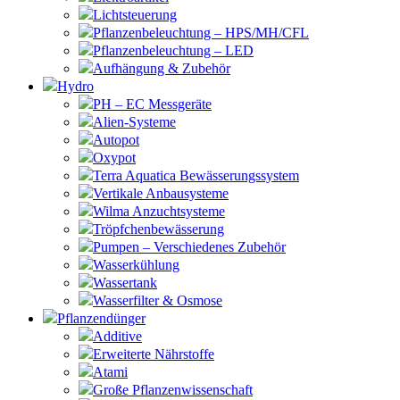
Lichtsteuerung
Pflanzenbeleuchtung – HPS/MH/CFL
Pflanzenbeleuchtung – LED
Aufhängung & Zubehör
Hydro
PH – EC Messgeräte
Alien-Systeme
Autopot
Oxypot
Terra Aquatica Bewässerungssystem
Vertikale Anbausysteme
Wilma Anzuchtsysteme
Tröpfchenbewässerung
Pumpen – Verschiedenes Zubehör
Wasserkühlung
Wassertank
Wasserfilter & Osmose
Pflanzendünger
Additive
Erweiterte Nährstoffe
Atami
Große Pflanzenwissenschaft