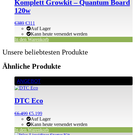
Komplett Growkit – Quantum Board
120w
Ursprünglicher
Aktueller
€
389
€
311
Preis
Preis
Auf Lager
war:
ist:
Kann heute versendet werden
€389
€389.
In den Warenkorb
Unsere beliebtesten Produkte
Ähnliche Produkte
ANGEBOT
DTC Eco
Ursprünglicher
Aktueller
€
6.499
€
5.199
Preis
Preis
Auf Lager
war:
ist:
Kann heute versendet werden
€6.499
€6.499.
In den Warenkorb