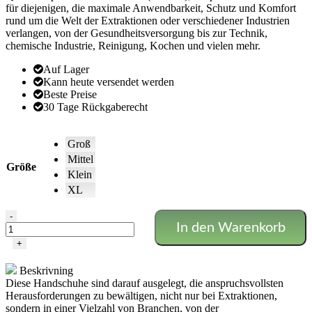
für diejenigen, die maximale Anwendbarkeit, Schutz und Komfort
rund um die Welt der Extraktionen oder verschiedener Industrien
verlangen, von der Gesundheitsversorgung bis zur Technik,
chemische Industrie, Reinigung, Kochen und vielen mehr.
Auf Lager
Kann heute versendet werden
Beste Preise
30 Tage Rückgaberecht
Groß
Mittel
Größe
Klein
XL
Qnubu
-
In den Warenkorb
Topaz
pro
+
Nitrilhandschuhe
-
Beskrivning
300Stk
Diese Handschuhe sind darauf ausgelegt, die anspruchsvollsten
Menge
Herausforderungen zu bewältigen, nicht nur bei Extraktionen,
sondern in einer Vielzahl von Branchen, von der