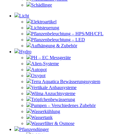
Schädlinge
Licht
Elektroartikel
Lichtsteuerung
Pflanzenbeleuchtung – HPS/MH/CFL
Pflanzenbeleuchtung – LED
Aufhängung & Zubehör
Hydro
PH – EC Messgeräte
Alien-Systeme
Autopot
Oxypot
Terra Aquatica Bewässerungssystem
Vertikale Anbausysteme
Wilma Anzuchtsysteme
Tröpfchenbewässerung
Pumpen – Verschiedenes Zubehör
Wasserkühlung
Wassertank
Wasserfilter & Osmose
Pflanzendünger