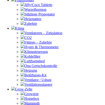
Pflanzenstart
Jiffy/Coco Tabletts
Wurzelhormon
Stiklinge Propogator
Heizmatten
Zubehör
Klima
Ventilatoren – Zirkulation
CO2
Fittings – Zubehör
Hygro & Thermometer
Klimasteuerung
Kohlefilter
Luftfugtighed
Ona Geruchskontrolle
Heizung
Belüftungs-Kit
Ventilator / Udsug
Ventilationsslanger
Grow-Zelte
Growtent
Homebox
Mammoth