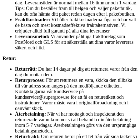
dag. Leveranstiden är normalt mellan 16 timmar och 1 vardag.
Tips: Om du beställer fram till helgen och väljer paketbutik,
kan du ofta hämta ditt paket redan dagen efter i paketbutiken.
Fraktkostnader:
Vi håller fraktkostnaderna låga och har valt
de bästa och mest kostnadseffektiva fraktalternativen. Vi
erbjuder alltid full garanti på alla dina leveranser.
Leveransmetod:
Vi använder pålitliga fraktföretag som
PostNord och GLS för att säkerställa att dina varor levereras
säkert och i tid.
Retur:
Returrätt:
Du har 14 dagar på dig att returnera varor från den
dag du mottar dem.
Returprocess:
För att returnera en vara, skicka den tillbaka
till vår adress som anges på den medföljande etiketten.
Kontakta gärna vår kundservice på
kundservice@supergrow.se för att få en returetikett och
instruktioner. Varor måste vara i originalförpackning och i
oanvänt skick.
Återbetalning:
När vi har mottagit och inspekterat den
returnerade varan kommer vi att behandla din återbetalning
inom 5-7 vardagar. Återbetalningen görs via den ursprungliga
betalningsmetoden.
Returfrakt:
Om returen beror på ett fel från vår sida täcker vi