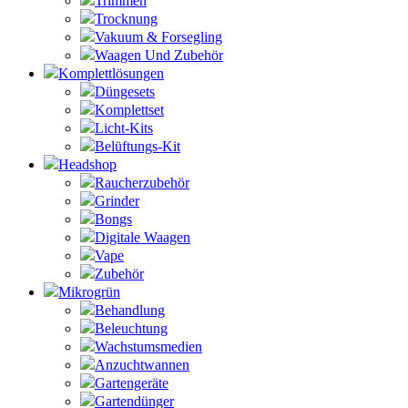
Trimmen
Trocknung
Vakuum & Forsegling
Waagen Und Zubehör
Komplettlösungen
Düngesets
Komplettset
Licht-Kits
Belüftungs-Kit
Headshop
Raucherzubehör
Grinder
Bongs
Digitale Waagen
Vape
Zubehör
Mikrogrün
Behandlung
Beleuchtung
Wachstumsmedien
Anzuchtwannen
Gartengeräte
Gartendünger