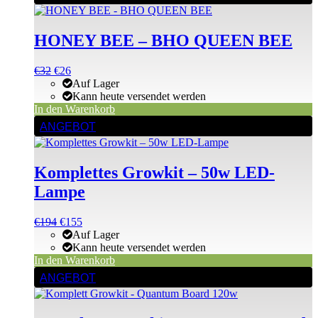
HONEY BEE – BHO QUEEN BEE
Ursprünglicher
Aktueller
€
32
€
26
Preis
Preis
Auf Lager
war:
ist:
Kann heute versendet werden
€49
€32.
In den Warenkorb
ANGEBOT
Komplettes Growkit – 50w LED-
Lampe
Ursprünglicher
Aktueller
€
194
€
155
Preis
Preis
Auf Lager
war:
ist:
Kann heute versendet werden
€194
€194.
In den Warenkorb
ANGEBOT