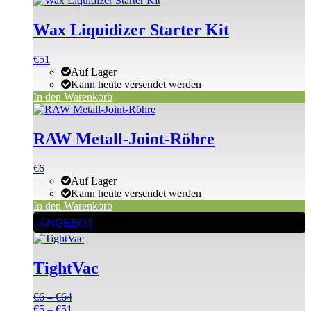
Wax Liquidizer Starter Kit
€
51
Auf Lager
Kann heute versendet werden
In den Warenkorb
RAW Metall-Joint-Röhre
€
6
Auf Lager
Kann heute versendet werden
In den Warenkorb
Dieses
ANGEBOT
Produkt
weist
mehrere
TightVac
Varianten
auf.
Die
Preisspanne:
€
6
–
€
64
Optionen
€6
Preisspanne:
€
5
–
€
51