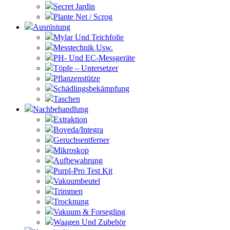
Secret Jardin
Plante Net / Scrog
Ausrüstung
Mylar Und Teichfolie
Messtechnik Usw.
PH- Und EC-Messgeräte
Töpfe – Untersetzer
Pflanzenstütze
Schädlingsbekämpfung
Taschen
Nachbehandlung
Extraktion
Boveda/Integra
Geruchsentferner
Mikroskop
Aufbewahrung
Purpl-Pro Test Kit
Vakuumbeutel
Trimmen
Trocknung
Vakuum & Forsegling
Waagen Und Zubehör