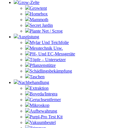
Grow-Zelte
Growtent
Homebox
Mammoth
Secret Jardin
Plante Net / Scrog
Ausrüstung
Mylar Und Teichfolie
Messtechnik Usw.
PH- Und EC-Messgeräte
Töpfe – Untersetzer
Pflanzenstütze
Schädlingsbekämpfung
Taschen
Nachbehandlung
Extraktion
Boveda/Integra
Geruchsentferner
Mikroskop
Aufbewahrung
Purpl-Pro Test Kit
Vakuumbeutel