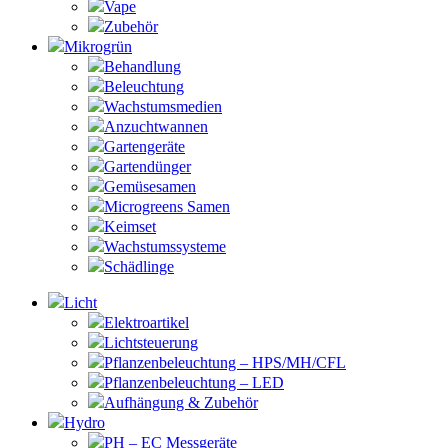
Vape
Zubehör
Mikrogrün
Behandlung
Beleuchtung
Wachstumsmedien
Anzuchtwannen
Gartengeräte
Gartendünger
Gemüsesamen
Microgreens Samen
Keimset
Wachstumssysteme
Schädlinge
Licht
Elektroartikel
Lichtsteuerung
Pflanzenbeleuchtung – HPS/MH/CFL
Pflanzenbeleuchtung – LED
Aufhängung & Zubehör
Hydro
PH – EC Messgeräte