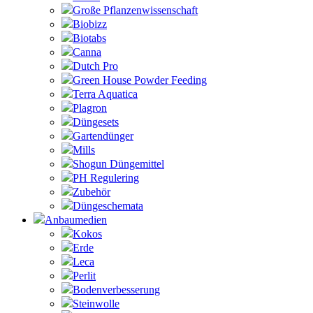
Große Pflanzenwissenschaft
Biobizz
Biotabs
Canna
Dutch Pro
Green House Powder Feeding
Terra Aquatica
Plagron
Düngesets
Gartendünger
Mills
Shogun Düngemittel
PH Regulering
Zubehör
Düngeschemata
Anbaumedien
Kokos
Erde
Leca
Perlit
Bodenverbesserung
Steinwolle