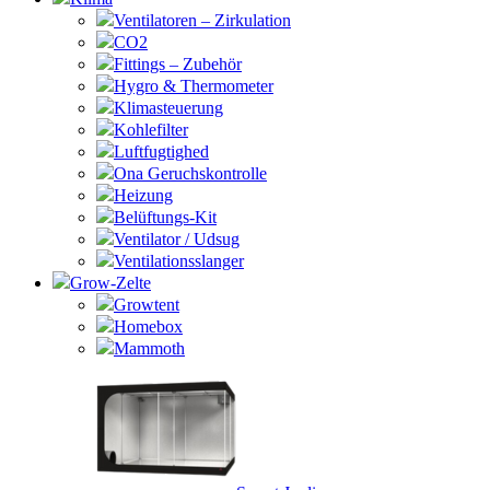
Ventilatoren – Zirkulation
CO2
Fittings – Zubehör
Hygro & Thermometer
Klimasteuerung
Kohlefilter
Luftfugtighed
Ona Geruchskontrolle
Heizung
Belüftungs-Kit
Ventilator / Udsug
Ventilationsslanger
Grow-Zelte
Growtent
Homebox
Mammoth