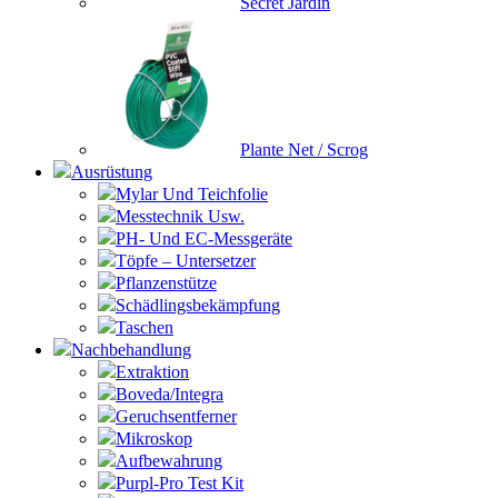
Secret Jardin
Plante Net / Scrog
Ausrüstung
Mylar Und Teichfolie
Messtechnik Usw.
PH- Und EC-Messgeräte
Töpfe – Untersetzer
Pflanzenstütze
Schädlingsbekämpfung
Taschen
Nachbehandlung
Extraktion
Boveda/Integra
Geruchsentferner
Mikroskop
Aufbewahrung
Purpl-Pro Test Kit