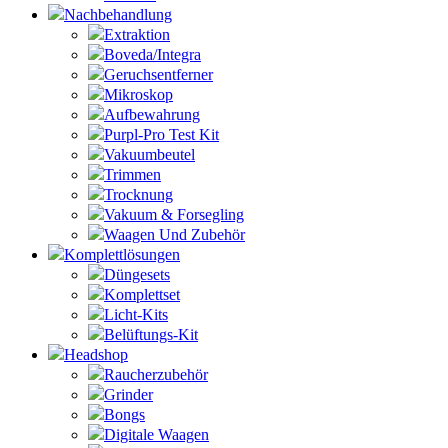
Nachbehandlung
Extraktion
Boveda/Integra
Geruchsentferner
Mikroskop
Aufbewahrung
Purpl-Pro Test Kit
Vakuumbeutel
Trimmen
Trocknung
Vakuum & Forsegling
Waagen Und Zubehör
Komplettlösungen
Düngesets
Komplettset
Licht-Kits
Belüftungs-Kit
Headshop
Raucherzubehör
Grinder
Bongs
Digitale Waagen