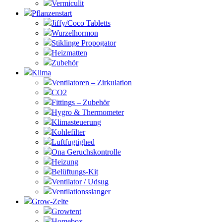
Vermiculit
Pflanzenstart
Jiffy/Coco Tabletts
Wurzelhormon
Stiklinge Propogator
Heizmatten
Zubehör
Klima
Ventilatoren – Zirkulation
CO2
Fittings – Zubehör
Hygro & Thermometer
Klimasteuerung
Kohlefilter
Luftfugtighed
Ona Geruchskontrolle
Heizung
Belüftungs-Kit
Ventilator / Udsug
Ventilationsslanger
Grow-Zelte
Growtent
Homebox