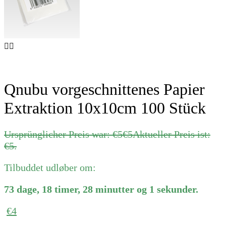
Qnubu vorgeschnittenes Papier
Extraktion 10x10cm 100 Stück
Ursprünglicher Preis war: €5
€
5
Aktueller Preis ist:
€5.
Tilbuddet udløber om:
73
dage
,
18
timer
,
28
minutter
og
1
sekunder
.
€
4