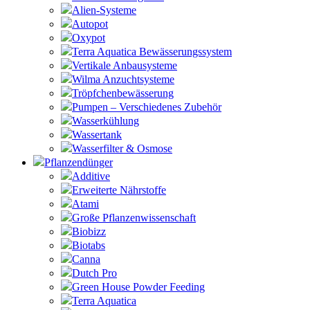
Alien-Systeme
Autopot
Oxypot
Terra Aquatica Bewässerungssystem
Vertikale Anbausysteme
Wilma Anzuchtsysteme
Tröpfchenbewässerung
Pumpen – Verschiedenes Zubehör
Wasserkühlung
Wassertank
Wasserfilter & Osmose
Pflanzendünger
Additive
Erweiterte Nährstoffe
Atami
Große Pflanzenwissenschaft
Biobizz
Biotabs
Canna
Dutch Pro
Green House Powder Feeding
Terra Aquatica