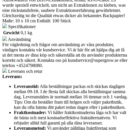
wurde speziell entwickelt, um nicht an Extraktionen zu kleben, was
eine rückstandsfreie, saubere Extraktionserfahrung gewährleistet.
Gleichzeitig ist die Qualität etwas dicker als bekanntes Backpapier!
Maße: 10 x 10 cm Enthält: 100 Stück
Specifikationer
Gewicht
0,1 kg
Användning
För vägledning och frågor om användning av våra produkter,
vänligen kontakta vår kundservice. Vi är här för att hjälpa dig att få
ut det mesta av dina köp och säkerställa att du använder produkterna
korrekt och säkert. Kontakta oss på
kundservice@supergrow.se
eller
telefon +4524798080.
Leverans och retur
Leverans:
Leveranstid:
Alla beställningar packas och skickas dagligen
mellan 09-18. I de flesta fall skickas alla beställningar samma
dag. Leveranstiden är normalt mellan 16 timmar och 1 vardag.
Tips: Om du beställer fram till helgen och väljer paketbutik,
kan du ofta hämta ditt paket redan dagen efter i paketbutiken.
Fraktkostnader:
Vi håller fraktkostnaderna låga och har valt
de bästa och mest kostnadseffektiva fraktalternativen. Vi
erbjuder alltid full garanti på alla dina leveranser.
Leveransmetod:
Vi använder pålitliga fraktföretag som