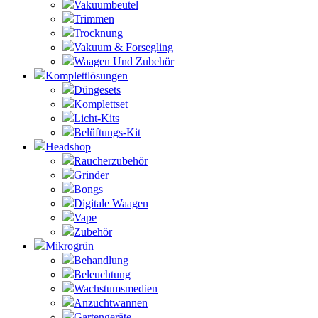
Vakuumbeutel
Trimmen
Trocknung
Vakuum & Forsegling
Waagen Und Zubehör
Komplettlösungen
Düngesets
Komplettset
Licht-Kits
Belüftungs-Kit
Headshop
Raucherzubehör
Grinder
Bongs
Digitale Waagen
Vape
Zubehör
Mikrogrün
Behandlung
Beleuchtung
Wachstumsmedien
Anzuchtwannen
Gartengeräte