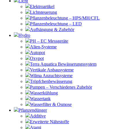
Licht
Elektroartikel
Lichtsteuerung
Pflanzenbeleuchtung – HPS/MH/CFL
Pflanzenbeleuchtung – LED
Aufhängung & Zubehör
Hydro
PH – EC Messgeräte
Alien-Systeme
Autopot
Oxypot
Terra Aquatica Bewässerungssystem
Vertikale Anbausysteme
Wilma Anzuchtsysteme
Tröpfchenbewässerung
Pumpen – Verschiedenes Zubehör
Wasserkühlung
Wassertank
Wasserfilter & Osmose
Pflanzendünger
Additive
Erweiterte Nährstoffe
Atami