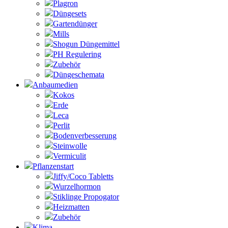
Plagron
Düngesets
Gartendünger
Mills
Shogun Düngemittel
PH Regulering
Zubehör
Düngeschemata
Anbaumedien
Kokos
Erde
Leca
Perlit
Bodenverbesserung
Steinwolle
Vermiculit
Pflanzenstart
Jiffy/Coco Tabletts
Wurzelhormon
Stiklinge Propogator
Heizmatten
Zubehör
Klima