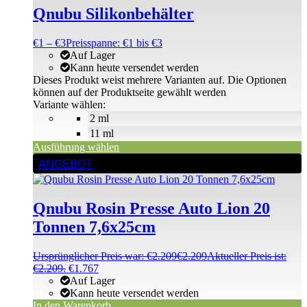
Qnubu Silikonbehälter
€
1
–
€
3
Preisspanne: €1 bis €3
Auf Lager
Kann heute versendet werden
Dieses Produkt weist mehrere Varianten auf. Die Optionen
können auf der Produktseite gewählt werden
Variante wählen:
2 ml
11 ml
Ausführung wählen
ANGEBOT
Qnubu Rosin Presse Auto Lion 20
Tonnen 7,6x25cm
Ursprünglicher Preis war: €2.209
€
2.209
Aktueller Preis ist:
€2.209.
€
1.767
Auf Lager
Kann heute versendet werden
In den Warenkorb