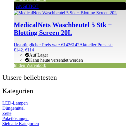
ANGEBOT
MedicalNets Waschbeutel 5 Stk +
Blotting Screen 20L
Ursprünglicher Preis war: €142
€
142
Aktueller Preis ist:
€142.
€
114
Auf Lager
Kann heute versendet werden
In den Warenkorb
Unsere beliebtesten
Kategorien
LED-Lampen
Düngemittel
Zelte
Paketlösungen
Sieh alle Kategorien