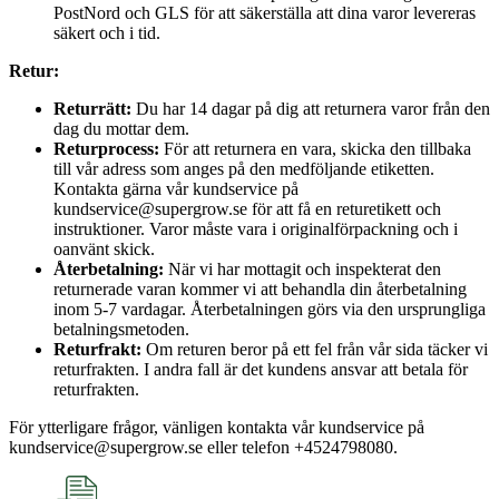
PostNord och GLS för att säkerställa att dina varor levereras
säkert och i tid.
Retur:
Returrätt:
Du har 14 dagar på dig att returnera varor från den
dag du mottar dem.
Returprocess:
För att returnera en vara, skicka den tillbaka
till vår adress som anges på den medföljande etiketten.
Kontakta gärna vår kundservice på
kundservice@supergrow.se för att få en returetikett och
instruktioner. Varor måste vara i originalförpackning och i
oanvänt skick.
Återbetalning:
När vi har mottagit och inspekterat den
returnerade varan kommer vi att behandla din återbetalning
inom 5-7 vardagar. Återbetalningen görs via den ursprungliga
betalningsmetoden.
Returfrakt:
Om returen beror på ett fel från vår sida täcker vi
returfrakten. I andra fall är det kundens ansvar att betala för
returfrakten.
För ytterligare frågor, vänligen kontakta vår kundservice på
kundservice@supergrow.se eller telefon +4524798080.